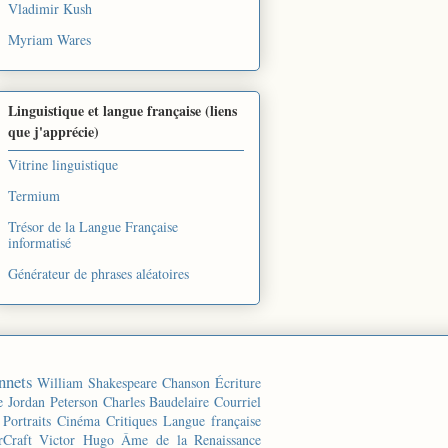
Vladimir Kush
Myriam Wares
Linguistique et langue française (liens
que j'apprécie)
Vitrine linguistique
Termium
Trésor de la Langue Française
informatisé
Générateur de phrases aléatoires
nnets
William Shakespeare
Chanson
Écriture
e
Jordan Peterson
Charles Baudelaire
Courriel
Portraits
Cinéma
Critiques
Langue française
rCraft
Victor Hugo
Âme de la Renaissance