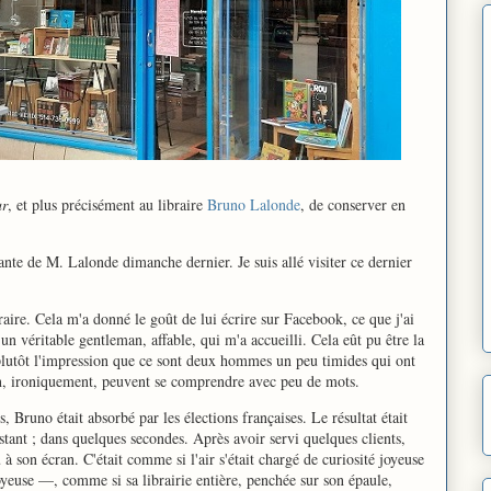
ur
, et plus précisément au libraire
Bruno Lalonde
, de conserver en
nante de M. Lalonde dimanche dernier. Je suis allé visiter ce dernier
raire. Cela m'a donné le goût de lui écrire sur Facebook, ce que j'ai
t un véritable gentleman, affable, qui m'a accueilli. Cela eût pu être la
 plutôt l'impression que ce sont deux hommes un peu timides qui ont
ain, ironiquement, peuvent se comprendre avec peu de mots.
, Bruno était absorbé par les élections françaises. Le résultat était
instant ; dans quelques secondes. Après avoir servi quelques clients,
 à son écran. C'était comme si l'air s'était chargé de curiosité joyeuse
joyeuse —, comme si sa librairie entière, penchée sur son épaule,