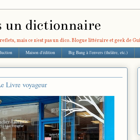
s un dictionnaire
eflets, mais ce n'est pas un dico. Blogue littéraire et geek de G
duction
Maison d'édition
Big Bang à l'envers (théâtre, etc.)
 Le Livre voyageur