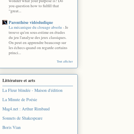
wonder what your purpose is? Do
you question how to fulfill that
“great...
Parenthèse vidéoludique
La mécanique du clouage absolu
-
Je
trouve qu'on sous-estime en études
du jeu l'analyse des jeux classiques.
On peut en apprendre beaucoup sur
les échecs quand on regarde certains
princi...
Tout afficher
Littérature et arts
La Fleur blindée - Maison d'édition
La Minute de Poésie
Mag4.net : Arthur Rimbaud
Sonnets de Shakespeare
Boris Vian