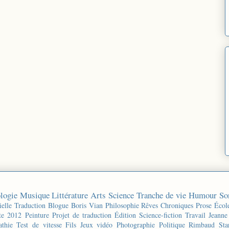
logie
Musique
Littérature
Arts
Science
Tranche de vie
Humour
So
ielle
Traduction
Blogue
Boris Vian
Philosophie
Rêves
Chroniques
Prose
Écol
te 2012
Peinture
Projet de traduction
Édition
Science-fiction
Travail
Jeanne
thie
Test de vitesse
Fils
Jeux vidéo
Photographie
Politique
Rimbaud
Sta