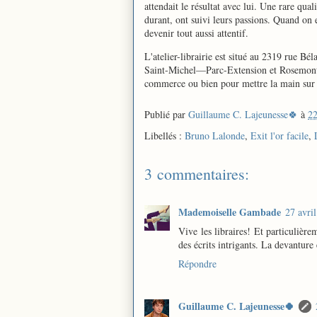
attendait le résultat avec lui. Une rare qual
durant, ont suivi leurs passions. Quand on
devenir tout aussi attentif.
L'atelier-librairie est situé au 2319 rue Bé
Saint-Michel—Parc-Extension et Rosemont-La
commerce ou bien pour mettre la main sur m
Publié par
Guillaume C. Lajeunesse🍀
à
22
Libellés :
Bruno Lalonde
,
Exit l'or facile
,
3 commentaires:
Mademoiselle Gambade
27 avri
Vive les libraires! Et particulièr
des écrits intrigants. La devanture 
Répondre
Guillaume C. Lajeunesse🍀