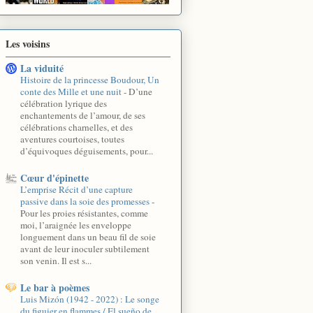
Les voisins
La viduité
Histoire de la princesse Boudour, Un
conte des Mille et une nuit
-
D’une
célébration lyrique des
enchantements de l’amour, de ses
célébrations charnelles, et des
aventures courtoises, toutes
d’équivoques déguisements, pour...
Cœur d'épinette
L’emprise Récit d’une capture
passive dans la soie des promesses
-
Pour les proies résistantes, comme
moi, l’araignée les enveloppe
longuement dans un beau fil de soie
avant de leur inoculer subtilement
son venin. Il est s...
Le bar à poèmes
Luis Mizón (1942 - 2022) : Le songe
du figuier en flammes / El sueño de