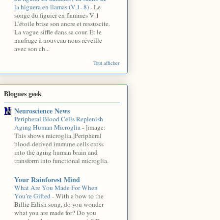
la higuera en llamas (V,1- 8)
-
Le
songe du figuier en flammes V 1
L’étoile brise son ancre et ressuscite.
La vague siffle dans sa cour. Et le
naufrage à nouveau nous réveille
avec son ch...
Tout afficher
Blogues geek
Neuroscience News
Peripheral Blood Cells Replenish
Aging Human Microglia
-
[image:
This shows microglia.]Peripheral
blood-derived immune cells cross
into the aging human brain and
transform into functional microglia.
Your Rainforest Mind
What Are You Made For When
You’re Gifted
-
With a bow to the
Billie Eilish song, do you wonder
what you are made for? Do you