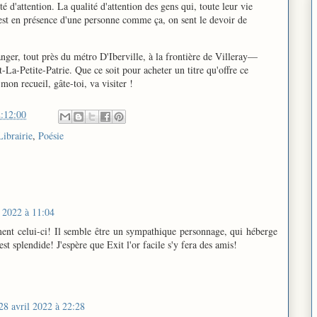
ité d'attention. La qualité d'attention des gens qui, toute leur vie
 est en présence d'une personne comme ça, on sent le devoir de
langer, tout près du métro D'Iberville, à la frontière de Villeray—
-Petite-Patrie. Que ce soit pour acheter un titre qu'offre ce
on recueil, gâte-toi, va visiter !
:12:00
Librairie
,
Poésie
l 2022 à 11:04
ement celui-ci! Il semble être un sympathique personnage, qui héberge
est splendide! J'espère que Exit l'or facile s'y fera des amis!
28 avril 2022 à 22:28