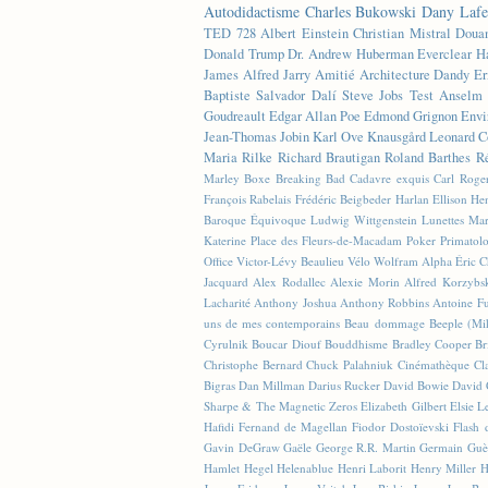
Autodidactisme
Charles Bukowski
Dany Lafe
TED
728
Albert Einstein
Christian Mistral
Doua
Donald Trump
Dr. Andrew Huberman
Everclear
H
James
Alfred Jarry
Amitié
Architecture
Dandy
Er
Baptiste
Salvador Dalí
Steve Jobs
Test
Anselm 
Goudreault
Edgar Allan Poe
Edmond Grignon
Envi
Jean-Thomas Jobin
Karl Ove Knausgård
Leonard C
Maria Rilke
Richard Brautigan
Roland Barthes
R
Marley
Boxe
Breaking Bad
Cadavre exquis
Carl Roge
François Rabelais
Frédéric Beigbeder
Harlan Ellison
Hen
Baroque Équivoque
Ludwig Wittgenstein
Lunettes
Mar
Katerine
Place des Fleurs-de-Macadam
Poker
Primatol
Office
Victor-Lévy Beaulieu
Vélo
Wolfram Alpha
Éric 
Jacquard
Alex Rodallec
Alexie Morin
Alfred Korzybs
Lacharité
Anthony Joshua
Anthony Robbins
Antoine Fu
uns de mes contemporains
Beau dommage
Beeple (M
Cyrulnik
Boucar Diouf
Bouddhisme
Bradley Cooper
Br
Christophe Bernard
Chuck Palahniuk
Cinémathèque
Cl
Bigras
Dan Millman
Darius Rucker
David Bowie
David 
Sharpe & The Magnetic Zeros
Elizabeth Gilbert
Elsie L
Hafidi
Fernand de Magellan
Fiodor Dostoïevski
Flash d
Gavin DeGraw
Gaële
George R.R. Martin
Germain Guè
Hamlet
Hegel
Helenablue
Henri Laborit
Henry Miller
H