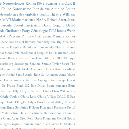
té
Neurosciences
Roman
Rêve
Scanner
StarCraft II
d Céline
Narcissisme
Plan de vie
Alain de Botton
n désordonnée des ombilics bouffis
Théâtre
William
n
MBTI
Mathématiques
NASA
Robots
Saint-Jean-
rpuscule
Covert narcissism
David Goggins
David
ude
Guillaume Patry
Généalogie
INFJ
James Webb
 Ali
Paysage
Philippe Guillemant
Primate
Rainer
xupéry
Arc-en-ciel
Barbara Sher
Belgique
Big Five
Bob
leneuve
Disgrâce
Définition
Emmanuelle Pierrot
Femme
Joss Stone
Kyle MacDonald
Langues
Le Quartanier
Lord
Nuno Bettencourt
Paul Verlaine
Philip K. Dick
Philippe
ainsbourg
Sociologie
Sorcière
Spirale
Taylor Swift
The
lidey
Aerosmith
Akala
Alan Watts
Albert Bandura
Albert
cier
André Sauvé
Andy Ruiz Jr.
Animaux
Anne-Marie
ste Comte
Autisme
Autisme Asperger
Avis sur quelques-
u De Prusse
Blink-182
Bob Dylan
Bonté humaine
Boris
Charline Dally
Cheyne Gallarde
Choix
Chris Williamson
Cécile Coulon
Cédric Loth
Cédric Villani
DALL-E
Dan
tique
Duke Ellington
Edgar Bori
Edward Abbey
Edward
iksen
Ernst Gombrich
F. Scott Fitzgerald
Fascisme
Faysal
r Maté
Gabriel Tallent
Gabrielle Harnois-Blouin
Gandhi
de
Grant Allen
Greg Reid
Greta Thunberg
Gérald Godin
Salinger
Jacques Roumain
James Clear
James E. Maddux