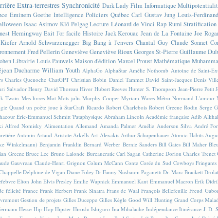
rrière
Extra-terrestres
Synchronicité
Dark Lady
Film
Informatique
Multipotentiali
nce
Eminem
Goethe
Intelligence
Policiers
Québec
Carl Gustav Jung
Louis-Ferdinan
alloween
Isaac Asimov
Klô Pelgag
Lecture
Léonard de Vinci
Rap
Rumi
Stratificatio
nest Hemingway
Exit l'or facile
Histoire
Jack Kerouac
Jean de La Fontaine
Joe Roga
Kiefer
Arnold Schwarzenegger
Big Bang à l'envers
Chantal Guy
Claude Sonnet
Co
ronnement
Fred Pellerin
Geneviève
Geneviève Rioux
Georges St-Pierre
Guillaume Dul
ohen
Librairie
Louis Pauwels
Maison d'édition
Marcel Proust
Mathématique
Muhammad
éjean Ducharme
William Youth
AlphaGo
AlphaStar
Amélie Nothomb
Antoine de Saint-E
rs
Charles Quenoche
ChatGPT
Christian Bobin
Daniel Tammet
David Saint-Jacques
Denis Vil
ri Salvador
Henry David Thoreau
Hiver
Hubert Reeves
Hunter S. Thompson
Jean-Pierre Petit
k Twain
Mes livres
Mot
Mots jolis
Murphy Cooper
Myriam Wares
Métro
Normand L'amour
ogie
Quand un poète joue à StarCraft
Ricardo
Robert Charlebois
Robert Greene
Rodin
Serge G
Chacour
Éric-Emmanuel Schmitt
'Pataphysique
Abraham Lincoln
Académie française
Adib Alkha
ki
Alfred Nomisky
Alimentation
Allemand
Amanda Palmer
Amélie
Anderson Silva
André For
retière
Antonin Artaud
Aristote
Arkells
Art Alexakis
Arthur Schopenhauer
Atomic Habits
Augu
ike Winkelmann)
Benjamin Franklin
Bernard Werber
Bernie Sanders
Bill Gates
Bill Maher
Ble
ian Greene
Bruce Lee
Bruno Lalonde
Bureaucratie
Carl Sagan
Catherine Dorion
Charles Trenet
aude Gauvreau
Claude-Henri Grignon
Colum McCann
Conte
Corée du Sud
Cowboys Fringants
Chappelle
Delphine de Vigan
Diane Foley
Dr Fanny Nusbaum Paganetti
Dr. Marc Brackett
Drola
efebvre
Elton John
Elvis Presley
Emilie Wapnick
Emmanuel Kant
Emmanuel Macron
Erik Didr
e félicité
France
Frank Herbert
Frank Sinatra
Frans de Waal
François Bellefeuille
Freud
Gabo
vremont
Gestion de projets
Gilles Duceppe
Gilles Kègle
Good Will Hunting
Grand Corps Mala
ermann Hesse
Hip-Hop
Hipster
Hiroshi Ishiguro
Ina Mihalache
Indépendance
Itinérance
J. D. 