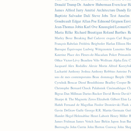
Donald Trump
Dr. Andrew Huberman
Everclear
H
James
Alfred Jarry
Amitié
Architecture
Dandy
Er
Baptiste
Salvador Dalí
Steve Jobs
Test
Anselm 
Goudreault
Edgar Allan Poe
Edmond Grignon
Envi
Jean-Thomas Jobin
Karl Ove Knausgård
Leonard C
Maria Rilke
Richard Brautigan
Roland Barthes
R
Marley
Boxe
Breaking Bad
Cadavre exquis
Carl Roge
François Rabelais
Frédéric Beigbeder
Harlan Ellison
Hen
Baroque Équivoque
Ludwig Wittgenstein
Lunettes
Mar
Katerine
Place des Fleurs-de-Macadam
Poker
Primatol
Office
Victor-Lévy Beaulieu
Vélo
Wolfram Alpha
Éric 
Jacquard
Alex Rodallec
Alexie Morin
Alfred Korzybs
Lacharité
Anthony Joshua
Anthony Robbins
Antoine Fu
uns de mes contemporains
Beau dommage
Beeple (M
Cyrulnik
Boucar Diouf
Bouddhisme
Bradley Cooper
Br
Christophe Bernard
Chuck Palahniuk
Cinémathèque
Cl
Bigras
Dan Millman
Darius Rucker
David Bowie
David 
Sharpe & The Magnetic Zeros
Elizabeth Gilbert
Elsie L
Hafidi
Fernand de Magellan
Fiodor Dostoïevski
Flash d
Gavin DeGraw
Gaële
George R.R. Martin
Germain Guè
Hamlet
Hegel
Helenablue
Henri Laborit
Henry Miller
H
James Fridman
James Veitch
Jane Birkin
Japon
Jean Ba
Burroughs
John Currin
John Horton Conway
John She