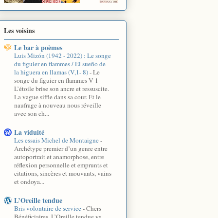
Les voisins
Le bar à poèmes
Luis Mizón (1942 - 2022) : Le songe
du figuier en flammes / El sueño de
la higuera en llamas (V,1- 8)
-
Le
songe du figuier en flammes V 1
L’étoile brise son ancre et ressuscite.
La vague siffle dans sa cour. Et le
naufrage à nouveau nous réveille
avec son ch...
La viduité
Les essais Michel de Montaigne
-
Archétype premier d’un genre entre
autoportrait et anamorphose, entre
réflexion personnelle et emprunts et
citations, sincères et mouvants, vains
et ondoya...
L’Oreille tendue
Bris volontaire de service
-
Chers
Bénéficiaires, L’Oreille tendue va