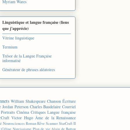
Myriam Wares
Linguistique et langue française (liens
que j'apprécie)
Vitrine linguistique
Termium
Trésor de la Langue Française
informatisé
Générateur de phrases aléatoires
nnets
William Shakespeare
Chanson
Écriture
e
Jordan Peterson
Charles Baudelaire
Courriel
Portraits
Cinéma
Critiques
Langue française
rCraft
Victor Hugo
Âme de la Renaissance
té
Neurosciences
Roman
Rêve
Scanner
StarCraft II
d Céline
Narcissisme
Plan de vie
Alain de Botton