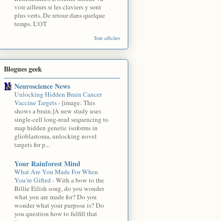
voir ailleurs si les claviers y sont
plus verts. De retour dans quelque
temps. L’OT
Tout afficher
Blogues geek
Neuroscience News
Unlocking Hidden Brain Cancer
Vaccine Targets
-
[image: This
shows a brain.]A new study uses
single-cell long-read sequencing to
map hidden genetic isoforms in
glioblastoma, unlocking novel
targets for p...
Your Rainforest Mind
What Are You Made For When
You’re Gifted
-
With a bow to the
Billie Eilish song, do you wonder
what you are made for? Do you
wonder what your purpose is? Do
you question how to fulfill that