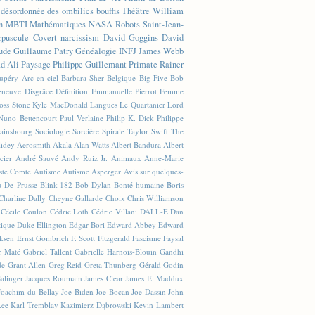
n désordonnée des ombilics bouffis
Théâtre
William
n
MBTI
Mathématiques
NASA
Robots
Saint-Jean-
rpuscule
Covert narcissism
David Goggins
David
ude
Guillaume Patry
Généalogie
INFJ
James Webb
 Ali
Paysage
Philippe Guillemant
Primate
Rainer
xupéry
Arc-en-ciel
Barbara Sher
Belgique
Big Five
Bob
leneuve
Disgrâce
Définition
Emmanuelle Pierrot
Femme
Joss Stone
Kyle MacDonald
Langues
Le Quartanier
Lord
Nuno Bettencourt
Paul Verlaine
Philip K. Dick
Philippe
ainsbourg
Sociologie
Sorcière
Spirale
Taylor Swift
The
lidey
Aerosmith
Akala
Alan Watts
Albert Bandura
Albert
cier
André Sauvé
Andy Ruiz Jr.
Animaux
Anne-Marie
ste Comte
Autisme
Autisme Asperger
Avis sur quelques-
u De Prusse
Blink-182
Bob Dylan
Bonté humaine
Boris
Charline Dally
Cheyne Gallarde
Choix
Chris Williamson
Cécile Coulon
Cédric Loth
Cédric Villani
DALL-E
Dan
tique
Duke Ellington
Edgar Bori
Edward Abbey
Edward
iksen
Ernst Gombrich
F. Scott Fitzgerald
Fascisme
Faysal
r Maté
Gabriel Tallent
Gabrielle Harnois-Blouin
Gandhi
de
Grant Allen
Greg Reid
Greta Thunberg
Gérald Godin
Salinger
Jacques Roumain
James Clear
James E. Maddux
Joachim du Bellay
Joe Biden
Joe Bocan
Joe Dassin
John
Lee
Karl Tremblay
Kazimierz Dąbrowski
Kevin Lambert