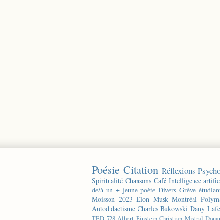
Poésie
Citation
Réflexions
Psycho
Spiritualité
Chansons
Café
Intelligence artific
de/à un ± jeune poète
Divers
Grève étudian
Moisson 2023
Elon Musk
Montréal
Polyma
Autodidactisme
Charles Bukowski
Dany Lafe
TED
728
Albert Einstein
Christian Mistral
Doua