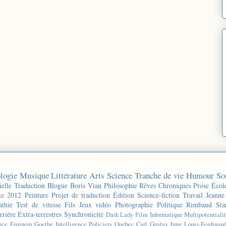
logie
Musique
Littérature
Arts
Science
Tranche de vie
Humour
So
ielle
Traduction
Blogue
Boris Vian
Philosophie
Rêves
Chroniques
Prose
Écol
te 2012
Peinture
Projet de traduction
Édition
Science-fiction
Travail
Jeanne
thie
Test de vitesse
Fils
Jeux vidéo
Photographie
Politique
Rimbaud
Sta
rrière
Extra-terrestres
Synchronicité
Dark Lady
Film
Informatique
Multipotentiali
nce
Eminem
Goethe
Intelligence
Policiers
Québec
Carl Gustav Jung
Louis-Ferdinan