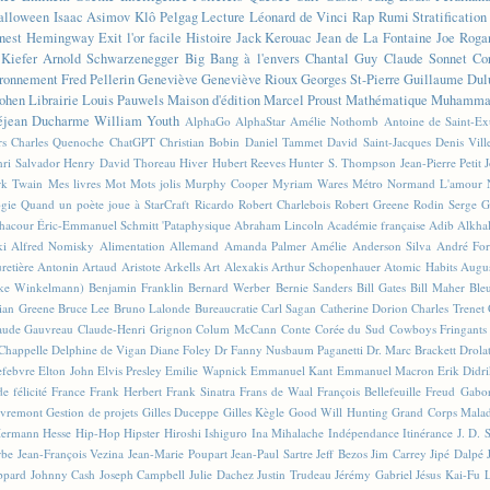
alloween
Isaac Asimov
Klô Pelgag
Lecture
Léonard de Vinci
Rap
Rumi
Stratificatio
nest Hemingway
Exit l'or facile
Histoire
Jack Kerouac
Jean de La Fontaine
Joe Roga
Kiefer
Arnold Schwarzenegger
Big Bang à l'envers
Chantal Guy
Claude Sonnet
Co
ronnement
Fred Pellerin
Geneviève
Geneviève Rioux
Georges St-Pierre
Guillaume Dul
ohen
Librairie
Louis Pauwels
Maison d'édition
Marcel Proust
Mathématique
Muhammad
éjean Ducharme
William Youth
AlphaGo
AlphaStar
Amélie Nothomb
Antoine de Saint-E
rs
Charles Quenoche
ChatGPT
Christian Bobin
Daniel Tammet
David Saint-Jacques
Denis Vil
ri Salvador
Henry David Thoreau
Hiver
Hubert Reeves
Hunter S. Thompson
Jean-Pierre Petit
k Twain
Mes livres
Mot
Mots jolis
Murphy Cooper
Myriam Wares
Métro
Normand L'amour
ogie
Quand un poète joue à StarCraft
Ricardo
Robert Charlebois
Robert Greene
Rodin
Serge G
Chacour
Éric-Emmanuel Schmitt
'Pataphysique
Abraham Lincoln
Académie française
Adib Alkha
ki
Alfred Nomisky
Alimentation
Allemand
Amanda Palmer
Amélie
Anderson Silva
André For
retière
Antonin Artaud
Aristote
Arkells
Art Alexakis
Arthur Schopenhauer
Atomic Habits
Augu
ike Winkelmann)
Benjamin Franklin
Bernard Werber
Bernie Sanders
Bill Gates
Bill Maher
Ble
ian Greene
Bruce Lee
Bruno Lalonde
Bureaucratie
Carl Sagan
Catherine Dorion
Charles Trenet
aude Gauvreau
Claude-Henri Grignon
Colum McCann
Conte
Corée du Sud
Cowboys Fringants
Chappelle
Delphine de Vigan
Diane Foley
Dr Fanny Nusbaum Paganetti
Dr. Marc Brackett
Drola
efebvre
Elton John
Elvis Presley
Emilie Wapnick
Emmanuel Kant
Emmanuel Macron
Erik Didr
e félicité
France
Frank Herbert
Frank Sinatra
Frans de Waal
François Bellefeuille
Freud
Gabo
vremont
Gestion de projets
Gilles Duceppe
Gilles Kègle
Good Will Hunting
Grand Corps Mala
ermann Hesse
Hip-Hop
Hipster
Hiroshi Ishiguro
Ina Mihalache
Indépendance
Itinérance
J. D. 
rbe
Jean-François Vezina
Jean-Marie Poupart
Jean-Paul Sartre
Jeff Bezos
Jim Carrey
Jipé Dalpé
ppard
Johnny Cash
Joseph Campbell
Julie Dachez
Justin Trudeau
Jérémy Gabriel
Jésus
Kai-Fu 