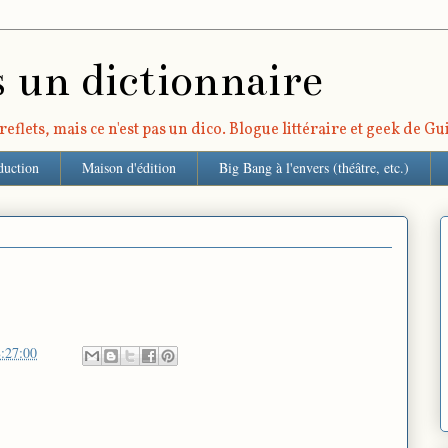
s un dictionnaire
eflets, mais ce n'est pas un dico. Blogue littéraire et geek de G
duction
Maison d'édition
Big Bang à l'envers (théâtre, etc.)
:27:00