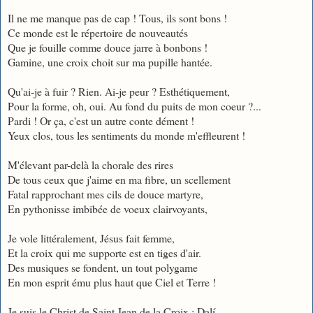
Il ne me manque pas de cap ! Tous, ils sont bons !
Ce monde est le répertoire de nouveautés
Que je fouille comme douce jarre à bonbons !
Gamine, une croix choit sur ma pupille hantée.
Qu'ai-je à fuir ? Rien. Ai-je peur ? Esthétiquement,
Pour la forme, oh, oui. Au fond du puits de mon coeur ?...
Pardi ! Or ça, c'est un autre conte dément !
Yeux clos, tous les sentiments du monde m'effleurent !
M'élevant par-delà la chorale des rires
De tous ceux que j'aime en ma fibre, un scellement
Fatal rapprochant mes cils de douce martyre,
En pythonisse imbibée de voeux clairvoyants,
Je vole littéralement, Jésus fait femme,
Et la croix qui me supporte est en tiges d'air.
Des musiques se fondent, un tout polygame
En mon esprit ému plus haut que Ciel et Terre !
Je suis le Christ de Saint Jean de la Croix ; Dalí