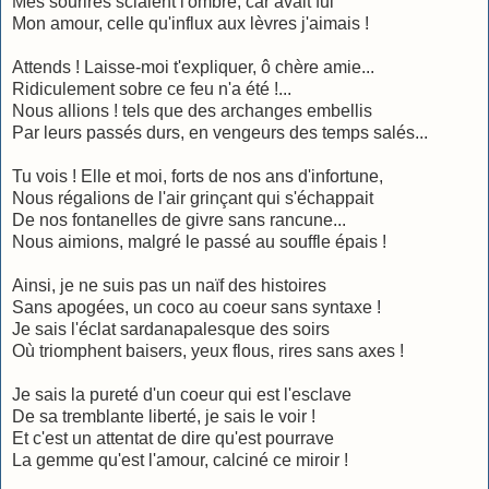
Mes sourires sciaient l'ombre, car avait fui
Mon amour, celle qu'influx aux lèvres j'aimais !
Attends ! Laisse-moi t'expliquer, ô chère amie...
Ridiculement sobre ce feu n'a été !...
Nous allions ! tels que des archanges embellis
Par leurs passés durs, en vengeurs des temps salés...
Tu vois ! Elle et moi, forts de nos ans d'infortune,
Nous régalions de l'air grinçant qui s'échappait
De nos fontanelles de givre sans rancune...
Nous aimions, malgré le passé au souffle épais !
Ainsi, je ne suis pas un naïf des histoires
Sans apogées, un coco au coeur sans syntaxe !
Je sais l'éclat sardanapalesque des soirs
Où triomphent baisers, yeux flous, rires sans axes !
Je sais la pureté d'un coeur qui est l'esclave
De sa tremblante liberté, je sais le voir !
Et c'est un attentat de dire qu'est pourrave
La gemme qu'est l'amour, calciné ce miroir !