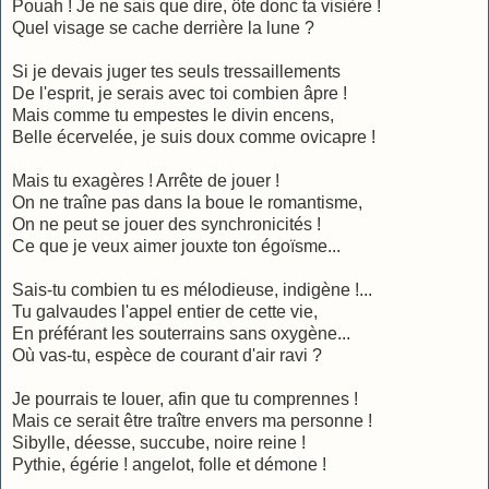
Pouah ! Je ne sais que dire, ôte donc ta visière !
Quel visage se cache derrière la lune ?
Si je devais juger tes seuls tressaillements
De l'esprit, je serais avec toi combien âpre !
Mais comme tu empestes le divin encens,
Belle écervelée, je suis doux comme ovicapre !
Mais tu exagères ! Arrête de jouer !
On ne traîne pas dans la boue le romantisme,
On ne peut se jouer des synchronicités !
Ce que je veux aimer jouxte ton égoïsme...
Sais-tu combien tu es mélodieuse, indigène !...
Tu galvaudes l'appel entier de cette vie,
En préférant les souterrains sans oxygène...
Où vas-tu, espèce de courant d'air ravi ?
Je pourrais te louer, afin que tu comprennes !
Mais ce serait être traître envers ma personne !
Sibylle, déesse, succube, noire reine !
Pythie, égérie ! angelot, folle et démone !