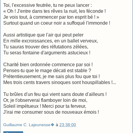
Toi, l'excessive feutrée, tu ne peux lancer :
« Oh ! J'entre dans tes rêves la nuit, les féconde !
Je vois tout, à commencer par ton esprit bé ! »
Surtout quand un coeur noir a suffoqué l'immonde !
Aussi artistique que l'air qui peut peler
En mille excroissances, en un ballet verveux,
Tu sauras trouver des réfutations zélées,
Tu seras fontaine d'arguments astucieux !
Charité bien ordonnée commence par soi !
Penses-tu que le mage décati est stable ?
Prétentieusement, je me sais plus fou que toi !
Mes trois cents travers sinoques sont houspillables !...
Tu brûles d'un feu qui vient sans doute d'ailleurs !
Or, je t'observerai flamboyer loin de moi,
Soleil impétueux ! Merci pour ta ferveur,
J'irai me consumer sous de nouveaux émois !
Guillaume C. Lajeunesse🍀
à
23:38:00