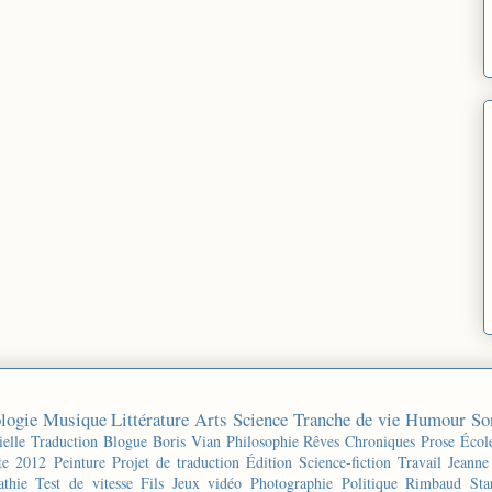
logie
Musique
Littérature
Arts
Science
Tranche de vie
Humour
So
ielle
Traduction
Blogue
Boris Vian
Philosophie
Rêves
Chroniques
Prose
Écol
te 2012
Peinture
Projet de traduction
Édition
Science-fiction
Travail
Jeanne
thie
Test de vitesse
Fils
Jeux vidéo
Photographie
Politique
Rimbaud
Sta