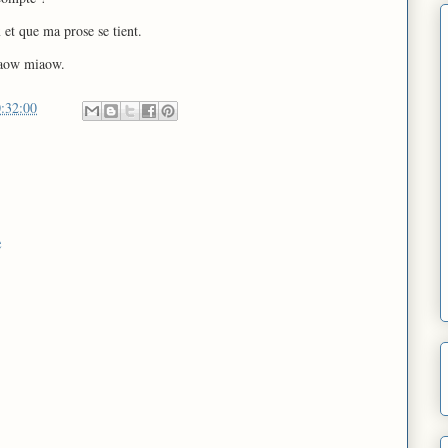
 et que ma prose se tient.
aow miaow.
:32:00
e