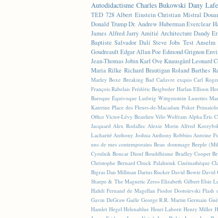
Autodidactisme
Charles Bukowski
Dany Lafe
TED
728
Albert Einstein
Christian Mistral
Doua
Donald Trump
Dr. Andrew Huberman
Everclear
H
James
Alfred Jarry
Amitié
Architecture
Dandy
Er
Baptiste
Salvador Dalí
Steve Jobs
Test
Anselm 
Goudreault
Edgar Allan Poe
Edmond Grignon
Envi
Jean-Thomas Jobin
Karl Ove Knausgård
Leonard C
Maria Rilke
Richard Brautigan
Roland Barthes
R
Marley
Boxe
Breaking Bad
Cadavre exquis
Carl Roge
François Rabelais
Frédéric Beigbeder
Harlan Ellison
Hen
Baroque Équivoque
Ludwig Wittgenstein
Lunettes
Mar
Katerine
Place des Fleurs-de-Macadam
Poker
Primatol
Office
Victor-Lévy Beaulieu
Vélo
Wolfram Alpha
Éric 
Jacquard
Alex Rodallec
Alexie Morin
Alfred Korzybs
Lacharité
Anthony Joshua
Anthony Robbins
Antoine Fu
uns de mes contemporains
Beau dommage
Beeple (M
Cyrulnik
Boucar Diouf
Bouddhisme
Bradley Cooper
Br
Christophe Bernard
Chuck Palahniuk
Cinémathèque
Cl
Bigras
Dan Millman
Darius Rucker
David Bowie
David 
Sharpe & The Magnetic Zeros
Elizabeth Gilbert
Elsie L
Hafidi
Fernand de Magellan
Fiodor Dostoïevski
Flash d
Gavin DeGraw
Gaële
George R.R. Martin
Germain Guè
Hamlet
Hegel
Helenablue
Henri Laborit
Henry Miller
H