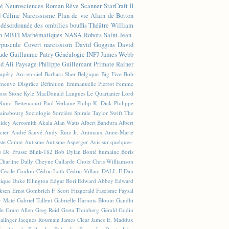
té
Neurosciences
Roman
Rêve
Scanner
StarCraft II
d Céline
Narcissisme
Plan de vie
Alain de Botton
n désordonnée des ombilics bouffis
Théâtre
William
n
MBTI
Mathématiques
NASA
Robots
Saint-Jean-
rpuscule
Covert narcissism
David Goggins
David
ude
Guillaume Patry
Généalogie
INFJ
James Webb
 Ali
Paysage
Philippe Guillemant
Primate
Rainer
xupéry
Arc-en-ciel
Barbara Sher
Belgique
Big Five
Bob
leneuve
Disgrâce
Définition
Emmanuelle Pierrot
Femme
Joss Stone
Kyle MacDonald
Langues
Le Quartanier
Lord
Nuno Bettencourt
Paul Verlaine
Philip K. Dick
Philippe
ainsbourg
Sociologie
Sorcière
Spirale
Taylor Swift
The
lidey
Aerosmith
Akala
Alan Watts
Albert Bandura
Albert
cier
André Sauvé
Andy Ruiz Jr.
Animaux
Anne-Marie
ste Comte
Autisme
Autisme Asperger
Avis sur quelques-
u De Prusse
Blink-182
Bob Dylan
Bonté humaine
Boris
Charline Dally
Cheyne Gallarde
Choix
Chris Williamson
Cécile Coulon
Cédric Loth
Cédric Villani
DALL-E
Dan
tique
Duke Ellington
Edgar Bori
Edward Abbey
Edward
iksen
Ernst Gombrich
F. Scott Fitzgerald
Fascisme
Faysal
r Maté
Gabriel Tallent
Gabrielle Harnois-Blouin
Gandhi
de
Grant Allen
Greg Reid
Greta Thunberg
Gérald Godin
Salinger
Jacques Roumain
James Clear
James E. Maddux