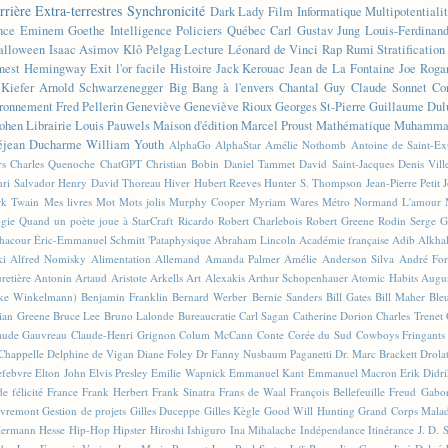
rrière
Extra-terrestres
Synchronicité
Dark Lady
Film
Informatique
Multipotentiali
nce
Eminem
Goethe
Intelligence
Policiers
Québec
Carl Gustav Jung
Louis-Ferdinan
alloween
Isaac Asimov
Klô Pelgag
Lecture
Léonard de Vinci
Rap
Rumi
Stratificatio
nest Hemingway
Exit l'or facile
Histoire
Jack Kerouac
Jean de La Fontaine
Joe Roga
Kiefer
Arnold Schwarzenegger
Big Bang à l'envers
Chantal Guy
Claude Sonnet
Co
ronnement
Fred Pellerin
Geneviève
Geneviève Rioux
Georges St-Pierre
Guillaume Dul
ohen
Librairie
Louis Pauwels
Maison d'édition
Marcel Proust
Mathématique
Muhammad
éjean Ducharme
William Youth
AlphaGo
AlphaStar
Amélie Nothomb
Antoine de Saint-E
rs
Charles Quenoche
ChatGPT
Christian Bobin
Daniel Tammet
David Saint-Jacques
Denis Vil
ri Salvador
Henry David Thoreau
Hiver
Hubert Reeves
Hunter S. Thompson
Jean-Pierre Petit
k Twain
Mes livres
Mot
Mots jolis
Murphy Cooper
Myriam Wares
Métro
Normand L'amour
ogie
Quand un poète joue à StarCraft
Ricardo
Robert Charlebois
Robert Greene
Rodin
Serge G
Chacour
Éric-Emmanuel Schmitt
'Pataphysique
Abraham Lincoln
Académie française
Adib Alkha
ki
Alfred Nomisky
Alimentation
Allemand
Amanda Palmer
Amélie
Anderson Silva
André For
retière
Antonin Artaud
Aristote
Arkells
Art Alexakis
Arthur Schopenhauer
Atomic Habits
Augu
ike Winkelmann)
Benjamin Franklin
Bernard Werber
Bernie Sanders
Bill Gates
Bill Maher
Ble
ian Greene
Bruce Lee
Bruno Lalonde
Bureaucratie
Carl Sagan
Catherine Dorion
Charles Trenet
aude Gauvreau
Claude-Henri Grignon
Colum McCann
Conte
Corée du Sud
Cowboys Fringants
Chappelle
Delphine de Vigan
Diane Foley
Dr Fanny Nusbaum Paganetti
Dr. Marc Brackett
Drola
efebvre
Elton John
Elvis Presley
Emilie Wapnick
Emmanuel Kant
Emmanuel Macron
Erik Didr
e félicité
France
Frank Herbert
Frank Sinatra
Frans de Waal
François Bellefeuille
Freud
Gabo
vremont
Gestion de projets
Gilles Duceppe
Gilles Kègle
Good Will Hunting
Grand Corps Mala
ermann Hesse
Hip-Hop
Hipster
Hiroshi Ishiguro
Ina Mihalache
Indépendance
Itinérance
J. D. 