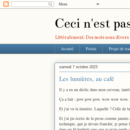
Ceci n'est pa
Littéralement. Des mots sous divers r
Accueil
Poésie
Projet de tra
samedi 7 octobre 2023
Les lumières, au café
Il y a eu un déclic dans mon cerveau, tantô
Ça a fait : pow pow pow, wow wow wow,
Et j'ai vu la lumière. Laquelle ? Celle de la
Et j'ai pu écrire de la prose comme jamais a
technique, que je devais franchir, je pense 
dans un fil barbelé sans que je m'en rende