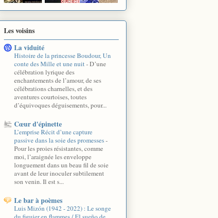
Les voisins
La viduité
Histoire de la princesse Boudour, Un
conte des Mille et une nuit
-
D’une
célébration lyrique des
enchantements de l’amour, de ses
célébrations charnelles, et des
aventures courtoises, toutes
d’équivoques déguisements, pour...
Cœur d'épinette
L’emprise Récit d’une capture
passive dans la soie des promesses
-
Pour les proies résistantes, comme
moi, l’araignée les enveloppe
longuement dans un beau fil de soie
avant de leur inoculer subtilement
son venin. Il est s...
Le bar à poèmes
Luis Mizón (1942 - 2022) : Le songe
du figuier en flammes / El sueño de