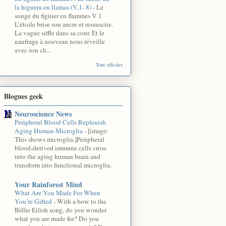
la higuera en llamas (V,1- 8)
-
Le
songe du figuier en flammes V 1
L’étoile brise son ancre et ressuscite.
La vague siffle dans sa cour. Et le
naufrage à nouveau nous réveille
avec son ch...
Tout afficher
Blogues geek
Neuroscience News
Peripheral Blood Cells Replenish
Aging Human Microglia
-
[image:
This shows microglia.]Peripheral
blood-derived immune cells cross
into the aging human brain and
transform into functional microglia.
Your Rainforest Mind
What Are You Made For When
You’re Gifted
-
With a bow to the
Billie Eilish song, do you wonder
what you are made for? Do you