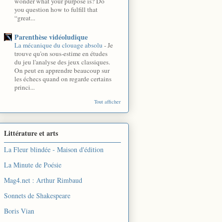
wonder what your purpose is? Do
you question how to fulfill that
“great...
Parenthèse vidéoludique
La mécanique du clouage absolu
-
Je
trouve qu'on sous-estime en études
du jeu l'analyse des jeux classiques.
On peut en apprendre beaucoup sur
les échecs quand on regarde certains
princi...
Tout afficher
Littérature et arts
La Fleur blindée - Maison d'édition
La Minute de Poésie
Mag4.net : Arthur Rimbaud
Sonnets de Shakespeare
Boris Vian