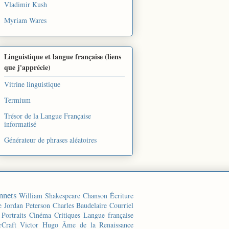
Vladimir Kush
Myriam Wares
Linguistique et langue française (liens
que j'apprécie)
Vitrine linguistique
Termium
Trésor de la Langue Française
informatisé
Générateur de phrases aléatoires
nnets
William Shakespeare
Chanson
Écriture
e
Jordan Peterson
Charles Baudelaire
Courriel
Portraits
Cinéma
Critiques
Langue française
rCraft
Victor Hugo
Âme de la Renaissance