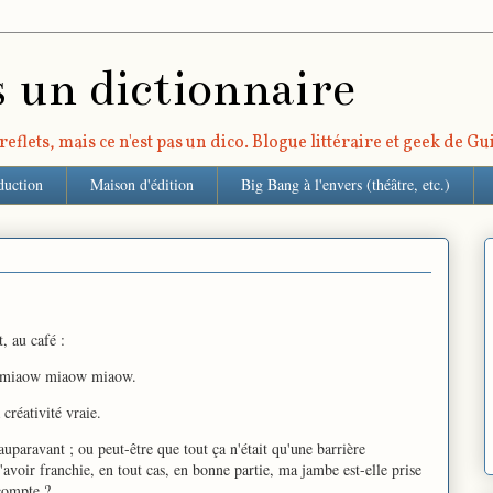
s un dictionnaire
eflets, mais ce n'est pas un dico. Blogue littéraire et geek de G
duction
Maison d'édition
Big Bang à l'envers (théâtre, etc.)
t, au café :
 miaow miaow miaow.
 créativité vraie.
uparavant ; ou peut-être que tout ça n'était qu'une barrière
l'avoir franchie, en tout cas, en bonne partie, ma jambe est-elle prise
 compte ?