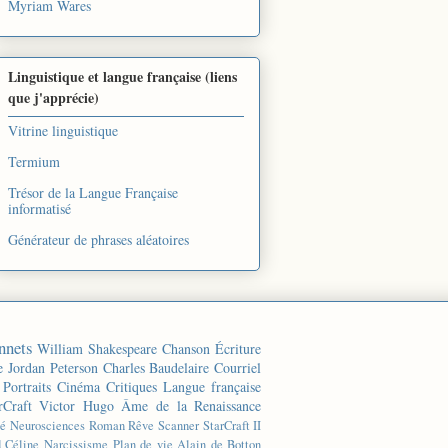
Myriam Wares
Linguistique et langue française (liens
que j'apprécie)
Vitrine linguistique
Termium
Trésor de la Langue Française
informatisé
Générateur de phrases aléatoires
nnets
William Shakespeare
Chanson
Écriture
e
Jordan Peterson
Charles Baudelaire
Courriel
Portraits
Cinéma
Critiques
Langue française
rCraft
Victor Hugo
Âme de la Renaissance
té
Neurosciences
Roman
Rêve
Scanner
StarCraft II
d Céline
Narcissisme
Plan de vie
Alain de Botton