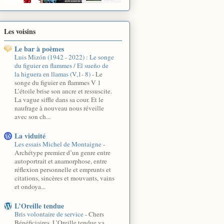
Les voisins
Le bar à poèmes
Luis Mizón (1942 - 2022) : Le songe
du figuier en flammes / El sueño de
la higuera en llamas (V,1- 8)
-
Le
songe du figuier en flammes V 1
L’étoile brise son ancre et ressuscite.
La vague siffle dans sa cour. Et le
naufrage à nouveau nous réveille
avec son ch...
La viduité
Les essais Michel de Montaigne
-
Archétype premier d’un genre entre
autoportrait et anamorphose, entre
réflexion personnelle et emprunts et
citations, sincères et mouvants, vains
et ondoya...
L’Oreille tendue
Bris volontaire de service
-
Chers
Bénéficiaires, L’Oreille tendue va