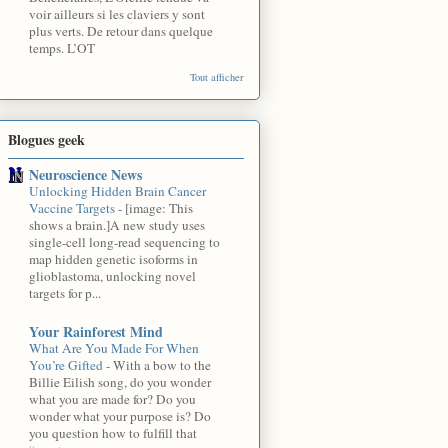
voir ailleurs si les claviers y sont
plus verts. De retour dans quelque
temps. L’OT
Tout afficher
Blogues geek
Neuroscience News
Unlocking Hidden Brain Cancer
Vaccine Targets
-
[image: This
shows a brain.]A new study uses
single-cell long-read sequencing to
map hidden genetic isoforms in
glioblastoma, unlocking novel
targets for p...
Your Rainforest Mind
What Are You Made For When
You’re Gifted
-
With a bow to the
Billie Eilish song, do you wonder
what you are made for? Do you
wonder what your purpose is? Do
you question how to fulfill that