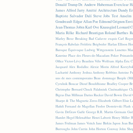
Donald Trump
Dr. Andrew Huberman
Everclear
H
James
Alfred Jarry
Amitié
Architecture
Dandy
Er
Baptiste
Salvador Dalí
Steve Jobs
Test
Anselm 
Goudreault
Edgar Allan Poe
Edmond Grignon
Envi
Jean-Thomas Jobin
Karl Ove Knausgård
Leonard C
Maria Rilke
Richard Brautigan
Roland Barthes
R
Marley
Boxe
Breaking Bad
Cadavre exquis
Carl Roge
François Rabelais
Frédéric Beigbeder
Harlan Ellison
Hen
Baroque Équivoque
Ludwig Wittgenstein
Lunettes
Mar
Katerine
Place des Fleurs-de-Macadam
Poker
Primatol
Office
Victor-Lévy Beaulieu
Vélo
Wolfram Alpha
Éric 
Jacquard
Alex Rodallec
Alexie Morin
Alfred Korzybs
Lacharité
Anthony Joshua
Anthony Robbins
Antoine Fu
uns de mes contemporains
Beau dommage
Beeple (M
Cyrulnik
Boucar Diouf
Bouddhisme
Bradley Cooper
Br
Christophe Bernard
Chuck Palahniuk
Cinémathèque
Cl
Bigras
Dan Millman
Darius Rucker
David Bowie
David 
Sharpe & The Magnetic Zeros
Elizabeth Gilbert
Elsie L
Hafidi
Fernand de Magellan
Fiodor Dostoïevski
Flash d
Gavin DeGraw
Gaële
George R.R. Martin
Germain Guè
Hamlet
Hegel
Helenablue
Henri Laborit
Henry Miller
H
James Fridman
James Veitch
Jane Birkin
Japon
Jean Ba
Burroughs
John Currin
John Horton Conway
John She