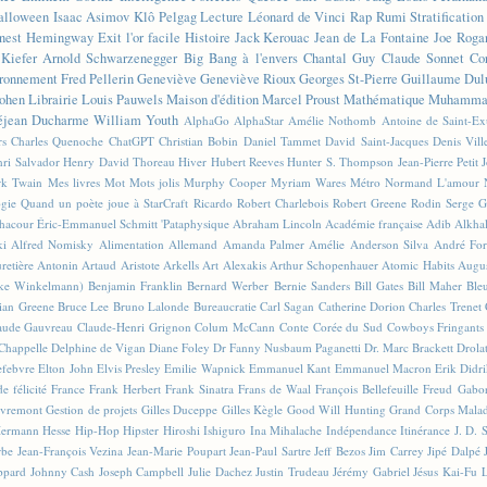
alloween
Isaac Asimov
Klô Pelgag
Lecture
Léonard de Vinci
Rap
Rumi
Stratificatio
nest Hemingway
Exit l'or facile
Histoire
Jack Kerouac
Jean de La Fontaine
Joe Roga
Kiefer
Arnold Schwarzenegger
Big Bang à l'envers
Chantal Guy
Claude Sonnet
Co
ronnement
Fred Pellerin
Geneviève
Geneviève Rioux
Georges St-Pierre
Guillaume Dul
ohen
Librairie
Louis Pauwels
Maison d'édition
Marcel Proust
Mathématique
Muhammad
éjean Ducharme
William Youth
AlphaGo
AlphaStar
Amélie Nothomb
Antoine de Saint-E
rs
Charles Quenoche
ChatGPT
Christian Bobin
Daniel Tammet
David Saint-Jacques
Denis Vil
ri Salvador
Henry David Thoreau
Hiver
Hubert Reeves
Hunter S. Thompson
Jean-Pierre Petit
k Twain
Mes livres
Mot
Mots jolis
Murphy Cooper
Myriam Wares
Métro
Normand L'amour
ogie
Quand un poète joue à StarCraft
Ricardo
Robert Charlebois
Robert Greene
Rodin
Serge G
Chacour
Éric-Emmanuel Schmitt
'Pataphysique
Abraham Lincoln
Académie française
Adib Alkha
ki
Alfred Nomisky
Alimentation
Allemand
Amanda Palmer
Amélie
Anderson Silva
André For
retière
Antonin Artaud
Aristote
Arkells
Art Alexakis
Arthur Schopenhauer
Atomic Habits
Augu
ike Winkelmann)
Benjamin Franklin
Bernard Werber
Bernie Sanders
Bill Gates
Bill Maher
Ble
ian Greene
Bruce Lee
Bruno Lalonde
Bureaucratie
Carl Sagan
Catherine Dorion
Charles Trenet
aude Gauvreau
Claude-Henri Grignon
Colum McCann
Conte
Corée du Sud
Cowboys Fringants
Chappelle
Delphine de Vigan
Diane Foley
Dr Fanny Nusbaum Paganetti
Dr. Marc Brackett
Drola
efebvre
Elton John
Elvis Presley
Emilie Wapnick
Emmanuel Kant
Emmanuel Macron
Erik Didr
e félicité
France
Frank Herbert
Frank Sinatra
Frans de Waal
François Bellefeuille
Freud
Gabo
vremont
Gestion de projets
Gilles Duceppe
Gilles Kègle
Good Will Hunting
Grand Corps Mala
ermann Hesse
Hip-Hop
Hipster
Hiroshi Ishiguro
Ina Mihalache
Indépendance
Itinérance
J. D. 
rbe
Jean-François Vezina
Jean-Marie Poupart
Jean-Paul Sartre
Jeff Bezos
Jim Carrey
Jipé Dalpé
ppard
Johnny Cash
Joseph Campbell
Julie Dachez
Justin Trudeau
Jérémy Gabriel
Jésus
Kai-Fu 