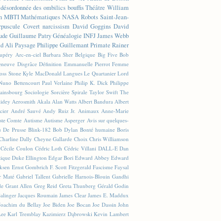
n désordonnée des ombilics bouffis
Théâtre
William
n
MBTI
Mathématiques
NASA
Robots
Saint-Jean-
rpuscule
Covert narcissism
David Goggins
David
ude
Guillaume Patry
Généalogie
INFJ
James Webb
 Ali
Paysage
Philippe Guillemant
Primate
Rainer
xupéry
Arc-en-ciel
Barbara Sher
Belgique
Big Five
Bob
leneuve
Disgrâce
Définition
Emmanuelle Pierrot
Femme
Joss Stone
Kyle MacDonald
Langues
Le Quartanier
Lord
Nuno Bettencourt
Paul Verlaine
Philip K. Dick
Philippe
ainsbourg
Sociologie
Sorcière
Spirale
Taylor Swift
The
lidey
Aerosmith
Akala
Alan Watts
Albert Bandura
Albert
cier
André Sauvé
Andy Ruiz Jr.
Animaux
Anne-Marie
ste Comte
Autisme
Autisme Asperger
Avis sur quelques-
u De Prusse
Blink-182
Bob Dylan
Bonté humaine
Boris
Charline Dally
Cheyne Gallarde
Choix
Chris Williamson
Cécile Coulon
Cédric Loth
Cédric Villani
DALL-E
Dan
tique
Duke Ellington
Edgar Bori
Edward Abbey
Edward
iksen
Ernst Gombrich
F. Scott Fitzgerald
Fascisme
Faysal
r Maté
Gabriel Tallent
Gabrielle Harnois-Blouin
Gandhi
de
Grant Allen
Greg Reid
Greta Thunberg
Gérald Godin
Salinger
Jacques Roumain
James Clear
James E. Maddux
Joachim du Bellay
Joe Biden
Joe Bocan
Joe Dassin
John
Lee
Karl Tremblay
Kazimierz Dąbrowski
Kevin Lambert