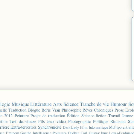
logie
Musique
Littérature
Arts
Science
Tranche de vie
Humour
So
ielle
Traduction
Blogue
Boris Vian
Philosophie
Rêves
Chroniques
Prose
Écol
te 2012
Peinture
Projet de traduction
Édition
Science-fiction
Travail
Jeanne
thie
Test de vitesse
Fils
Jeux vidéo
Photographie
Politique
Rimbaud
Sta
rrière
Extra-terrestres
Synchronicité
Dark Lady
Film
Informatique
Multipotentiali
nce
Eminem
Goethe
Intelligence
Policiers
Québec
Carl Gustav Jung
Louis-Ferdinan