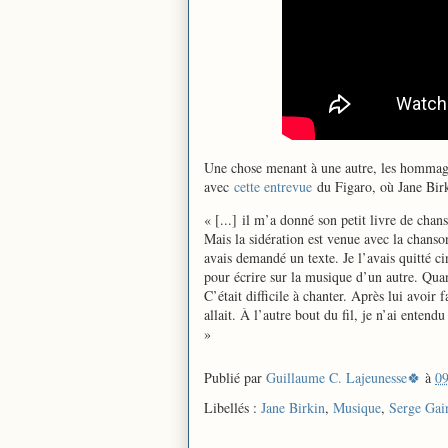
Une chose menant à une autre, les hommages
avec
cette entrevue
du Figaro, où Jane Birk
« [...] il m’a donné son petit livre de chan
Mais la sidération est venue avec la chans
avais demandé un texte. Je l’avais quitté cin
pour écrire sur la musique d’un autre. Quan
C’était difficile à chanter. Après lui avoir 
allait. À l’autre bout du fil, je n’ai enten
»
Publié par
Guillaume C. Lajeunesse🍀
à
09
Libellés :
Jane Birkin
,
Musique
,
Serge Gai