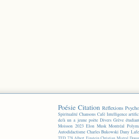
Poésie
Citation
Réflexions
Psycho
Spiritualité
Chansons
Café
Intelligence artific
de/à un ± jeune poète
Divers
Grève étudian
Moisson 2023
Elon Musk
Montréal
Polyma
Autodidactisme
Charles Bukowski
Dany Lafe
TED
728
Albert Einstein
Christian Mistral
Doua