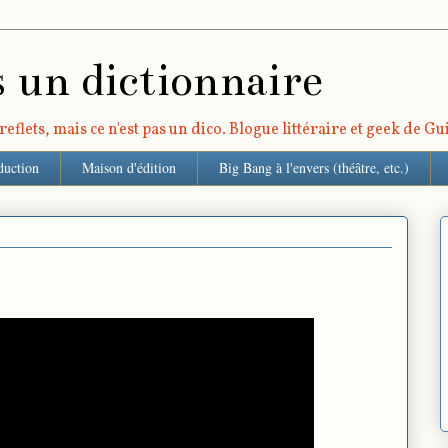
s un dictionnaire
eflets, mais ce n'est pas un dico. Blogue littéraire et geek de G
duction
Maison d'édition
Big Bang à l'envers (théâtre, etc.)