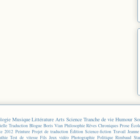
logie
Musique
Littérature
Arts
Science
Tranche de vie
Humour
So
ielle
Traduction
Blogue
Boris Vian
Philosophie
Rêves
Chroniques
Prose
Écol
te 2012
Peinture
Projet de traduction
Édition
Science-fiction
Travail
Jeanne
thie
Test de vitesse
Fils
Jeux vidéo
Photographie
Politique
Rimbaud
Sta