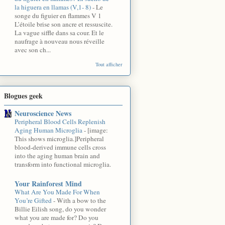
la higuera en llamas (V,1- 8)
-
Le
songe du figuier en flammes V 1
L’étoile brise son ancre et ressuscite.
La vague siffle dans sa cour. Et le
naufrage à nouveau nous réveille
avec son ch...
Tout afficher
Blogues geek
Neuroscience News
Peripheral Blood Cells Replenish
Aging Human Microglia
-
[image:
This shows microglia.]Peripheral
blood-derived immune cells cross
into the aging human brain and
transform into functional microglia.
Your Rainforest Mind
What Are You Made For When
You’re Gifted
-
With a bow to the
Billie Eilish song, do you wonder
what you are made for? Do you