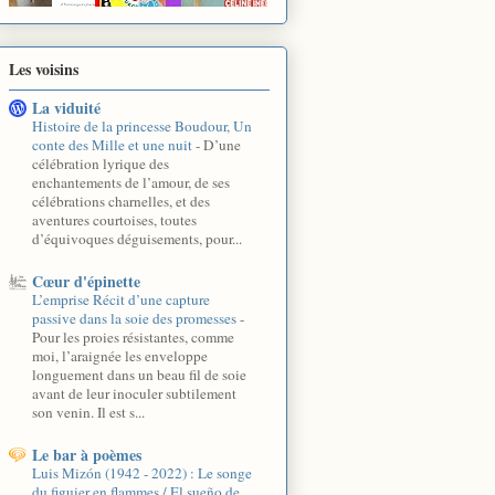
Les voisins
La viduité
Histoire de la princesse Boudour, Un
conte des Mille et une nuit
-
D’une
célébration lyrique des
enchantements de l’amour, de ses
célébrations charnelles, et des
aventures courtoises, toutes
d’équivoques déguisements, pour...
Cœur d'épinette
L’emprise Récit d’une capture
passive dans la soie des promesses
-
Pour les proies résistantes, comme
moi, l’araignée les enveloppe
longuement dans un beau fil de soie
avant de leur inoculer subtilement
son venin. Il est s...
Le bar à poèmes
Luis Mizón (1942 - 2022) : Le songe
du figuier en flammes / El sueño de