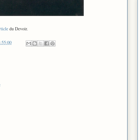
rticle
du Devoir.
:55:00
e