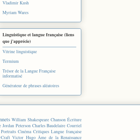
Vladimir Kush
Myriam Wares
Linguistique et langue française (liens
que j'apprécie)
Vitrine linguistique
Termium
Trésor de la Langue Française
informatisé
Générateur de phrases aléatoires
nnets
William Shakespeare
Chanson
Écriture
e
Jordan Peterson
Charles Baudelaire
Courriel
Portraits
Cinéma
Critiques
Langue française
rCraft
Victor Hugo
Âme de la Renaissance