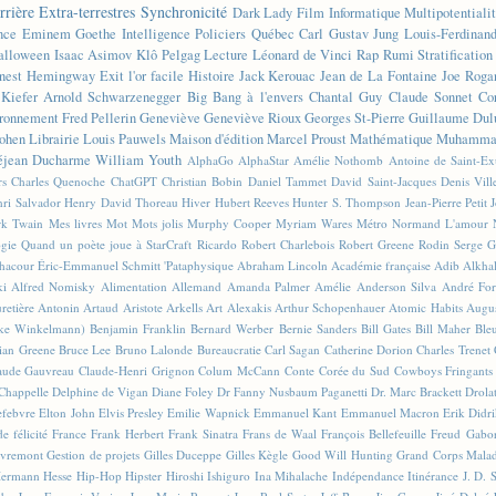
rrière
Extra-terrestres
Synchronicité
Dark Lady
Film
Informatique
Multipotentiali
nce
Eminem
Goethe
Intelligence
Policiers
Québec
Carl Gustav Jung
Louis-Ferdinan
alloween
Isaac Asimov
Klô Pelgag
Lecture
Léonard de Vinci
Rap
Rumi
Stratificatio
nest Hemingway
Exit l'or facile
Histoire
Jack Kerouac
Jean de La Fontaine
Joe Roga
Kiefer
Arnold Schwarzenegger
Big Bang à l'envers
Chantal Guy
Claude Sonnet
Co
ronnement
Fred Pellerin
Geneviève
Geneviève Rioux
Georges St-Pierre
Guillaume Dul
ohen
Librairie
Louis Pauwels
Maison d'édition
Marcel Proust
Mathématique
Muhammad
éjean Ducharme
William Youth
AlphaGo
AlphaStar
Amélie Nothomb
Antoine de Saint-E
rs
Charles Quenoche
ChatGPT
Christian Bobin
Daniel Tammet
David Saint-Jacques
Denis Vil
ri Salvador
Henry David Thoreau
Hiver
Hubert Reeves
Hunter S. Thompson
Jean-Pierre Petit
k Twain
Mes livres
Mot
Mots jolis
Murphy Cooper
Myriam Wares
Métro
Normand L'amour
ogie
Quand un poète joue à StarCraft
Ricardo
Robert Charlebois
Robert Greene
Rodin
Serge G
Chacour
Éric-Emmanuel Schmitt
'Pataphysique
Abraham Lincoln
Académie française
Adib Alkha
ki
Alfred Nomisky
Alimentation
Allemand
Amanda Palmer
Amélie
Anderson Silva
André For
retière
Antonin Artaud
Aristote
Arkells
Art Alexakis
Arthur Schopenhauer
Atomic Habits
Augu
ike Winkelmann)
Benjamin Franklin
Bernard Werber
Bernie Sanders
Bill Gates
Bill Maher
Ble
ian Greene
Bruce Lee
Bruno Lalonde
Bureaucratie
Carl Sagan
Catherine Dorion
Charles Trenet
aude Gauvreau
Claude-Henri Grignon
Colum McCann
Conte
Corée du Sud
Cowboys Fringants
Chappelle
Delphine de Vigan
Diane Foley
Dr Fanny Nusbaum Paganetti
Dr. Marc Brackett
Drola
efebvre
Elton John
Elvis Presley
Emilie Wapnick
Emmanuel Kant
Emmanuel Macron
Erik Didr
e félicité
France
Frank Herbert
Frank Sinatra
Frans de Waal
François Bellefeuille
Freud
Gabo
vremont
Gestion de projets
Gilles Duceppe
Gilles Kègle
Good Will Hunting
Grand Corps Mala
ermann Hesse
Hip-Hop
Hipster
Hiroshi Ishiguro
Ina Mihalache
Indépendance
Itinérance
J. D. 