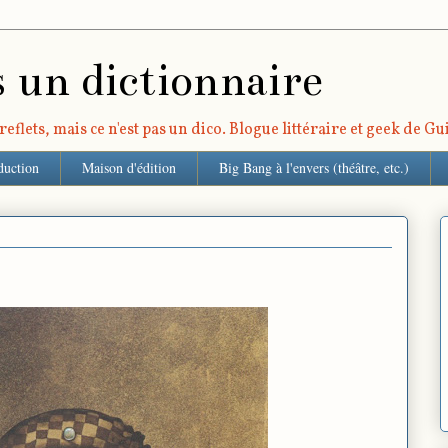
s un dictionnaire
eflets, mais ce n'est pas un dico. Blogue littéraire et geek de G
duction
Maison d'édition
Big Bang à l'envers (théâtre, etc.)