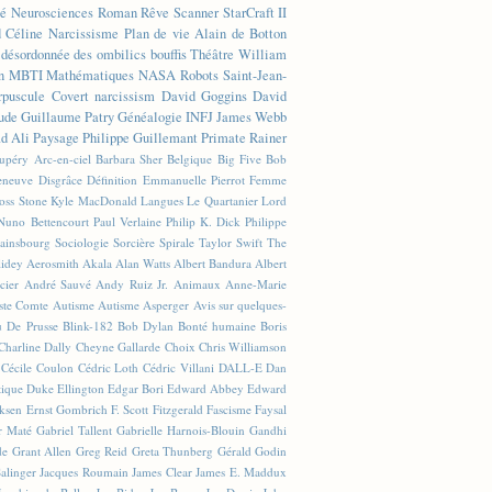
té
Neurosciences
Roman
Rêve
Scanner
StarCraft II
d Céline
Narcissisme
Plan de vie
Alain de Botton
n désordonnée des ombilics bouffis
Théâtre
William
n
MBTI
Mathématiques
NASA
Robots
Saint-Jean-
rpuscule
Covert narcissism
David Goggins
David
ude
Guillaume Patry
Généalogie
INFJ
James Webb
 Ali
Paysage
Philippe Guillemant
Primate
Rainer
xupéry
Arc-en-ciel
Barbara Sher
Belgique
Big Five
Bob
leneuve
Disgrâce
Définition
Emmanuelle Pierrot
Femme
Joss Stone
Kyle MacDonald
Langues
Le Quartanier
Lord
Nuno Bettencourt
Paul Verlaine
Philip K. Dick
Philippe
ainsbourg
Sociologie
Sorcière
Spirale
Taylor Swift
The
lidey
Aerosmith
Akala
Alan Watts
Albert Bandura
Albert
cier
André Sauvé
Andy Ruiz Jr.
Animaux
Anne-Marie
ste Comte
Autisme
Autisme Asperger
Avis sur quelques-
u De Prusse
Blink-182
Bob Dylan
Bonté humaine
Boris
Charline Dally
Cheyne Gallarde
Choix
Chris Williamson
Cécile Coulon
Cédric Loth
Cédric Villani
DALL-E
Dan
tique
Duke Ellington
Edgar Bori
Edward Abbey
Edward
iksen
Ernst Gombrich
F. Scott Fitzgerald
Fascisme
Faysal
r Maté
Gabriel Tallent
Gabrielle Harnois-Blouin
Gandhi
de
Grant Allen
Greg Reid
Greta Thunberg
Gérald Godin
Salinger
Jacques Roumain
James Clear
James E. Maddux