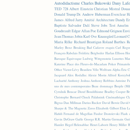
Autodidactisme
Charles Bukowski
Dany Lafe
TED
728
Albert Einstein
Christian Mistral
Doua
Donald Trump
Dr. Andrew Huberman
Everclear
H
James
Alfred Jarry
Amitié
Architecture
Dandy
Er
Baptiste
Salvador Dalí
Steve Jobs
Test
Anselm 
Goudreault
Edgar Allan Poe
Edmond Grignon
Envi
Jean-Thomas Jobin
Karl Ove Knausgård
Leonard C
Maria Rilke
Richard Brautigan
Roland Barthes
R
Marley
Boxe
Breaking Bad
Cadavre exquis
Carl Roge
François Rabelais
Frédéric Beigbeder
Harlan Ellison
Hen
Baroque Équivoque
Ludwig Wittgenstein
Lunettes
Mar
Katerine
Place des Fleurs-de-Macadam
Poker
Primatol
Office
Victor-Lévy Beaulieu
Vélo
Wolfram Alpha
Éric 
Jacquard
Alex Rodallec
Alexie Morin
Alfred Korzybs
Lacharité
Anthony Joshua
Anthony Robbins
Antoine Fu
uns de mes contemporains
Beau dommage
Beeple (M
Cyrulnik
Boucar Diouf
Bouddhisme
Bradley Cooper
Br
Christophe Bernard
Chuck Palahniuk
Cinémathèque
Cl
Bigras
Dan Millman
Darius Rucker
David Bowie
David 
Sharpe & The Magnetic Zeros
Elizabeth Gilbert
Elsie L
Hafidi
Fernand de Magellan
Fiodor Dostoïevski
Flash d
Gavin DeGraw
Gaële
George R.R. Martin
Germain Guè
Hamlet
Hegel
Helenablue
Henri Laborit
Henry Miller
H