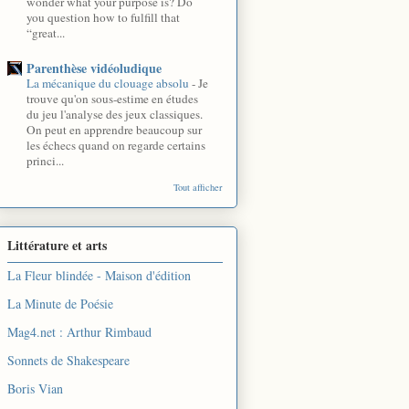
wonder what your purpose is? Do
you question how to fulfill that
“great...
Parenthèse vidéoludique
La mécanique du clouage absolu
-
Je
trouve qu'on sous-estime en études
du jeu l'analyse des jeux classiques.
On peut en apprendre beaucoup sur
les échecs quand on regarde certains
princi...
Tout afficher
Littérature et arts
La Fleur blindée - Maison d'édition
La Minute de Poésie
Mag4.net : Arthur Rimbaud
Sonnets de Shakespeare
Boris Vian