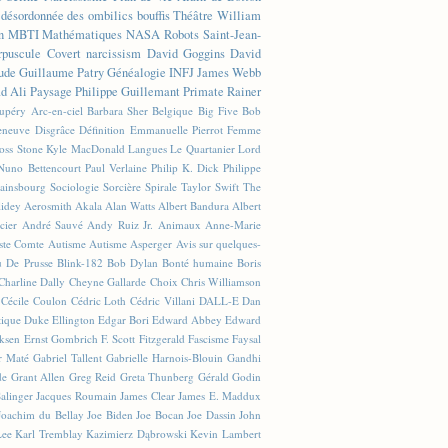
n désordonnée des ombilics bouffis
Théâtre
William
n
MBTI
Mathématiques
NASA
Robots
Saint-Jean-
rpuscule
Covert narcissism
David Goggins
David
ude
Guillaume Patry
Généalogie
INFJ
James Webb
 Ali
Paysage
Philippe Guillemant
Primate
Rainer
xupéry
Arc-en-ciel
Barbara Sher
Belgique
Big Five
Bob
leneuve
Disgrâce
Définition
Emmanuelle Pierrot
Femme
Joss Stone
Kyle MacDonald
Langues
Le Quartanier
Lord
Nuno Bettencourt
Paul Verlaine
Philip K. Dick
Philippe
ainsbourg
Sociologie
Sorcière
Spirale
Taylor Swift
The
lidey
Aerosmith
Akala
Alan Watts
Albert Bandura
Albert
cier
André Sauvé
Andy Ruiz Jr.
Animaux
Anne-Marie
ste Comte
Autisme
Autisme Asperger
Avis sur quelques-
u De Prusse
Blink-182
Bob Dylan
Bonté humaine
Boris
Charline Dally
Cheyne Gallarde
Choix
Chris Williamson
Cécile Coulon
Cédric Loth
Cédric Villani
DALL-E
Dan
tique
Duke Ellington
Edgar Bori
Edward Abbey
Edward
iksen
Ernst Gombrich
F. Scott Fitzgerald
Fascisme
Faysal
r Maté
Gabriel Tallent
Gabrielle Harnois-Blouin
Gandhi
de
Grant Allen
Greg Reid
Greta Thunberg
Gérald Godin
Salinger
Jacques Roumain
James Clear
James E. Maddux
Joachim du Bellay
Joe Biden
Joe Bocan
Joe Dassin
John
Lee
Karl Tremblay
Kazimierz Dąbrowski
Kevin Lambert