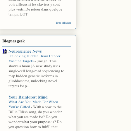
voir ailleurs si les claviers y sont
plus verts. De retour dans quelque
temps. L’OT
Tout afficher
Blogues geek
Neuroscience News
Unlocking Hidden Brain Cancer
Vaccine Targets
-
[image: This
shows a brain.]A new study uses
single-cell long-read sequencing to
map hidden genetic isoforms in
glioblastoma, unlocking novel
targets for p...
Your Rainforest Mind
What Are You Made For When
You’re Gifted
-
With a bow to the
Billie Eilish song, do you wonder
what you are made for? Do you
wonder what your purpose is? Do
you question how to fulfill that