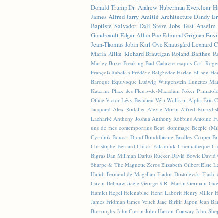
Donald Trump
Dr. Andrew Huberman
Everclear
H
James
Alfred Jarry
Amitié
Architecture
Dandy
Er
Baptiste
Salvador Dalí
Steve Jobs
Test
Anselm 
Goudreault
Edgar Allan Poe
Edmond Grignon
Envi
Jean-Thomas Jobin
Karl Ove Knausgård
Leonard C
Maria Rilke
Richard Brautigan
Roland Barthes
R
Marley
Boxe
Breaking Bad
Cadavre exquis
Carl Roge
François Rabelais
Frédéric Beigbeder
Harlan Ellison
Hen
Baroque Équivoque
Ludwig Wittgenstein
Lunettes
Mar
Katerine
Place des Fleurs-de-Macadam
Poker
Primatol
Office
Victor-Lévy Beaulieu
Vélo
Wolfram Alpha
Éric 
Jacquard
Alex Rodallec
Alexie Morin
Alfred Korzybs
Lacharité
Anthony Joshua
Anthony Robbins
Antoine Fu
uns de mes contemporains
Beau dommage
Beeple (M
Cyrulnik
Boucar Diouf
Bouddhisme
Bradley Cooper
Br
Christophe Bernard
Chuck Palahniuk
Cinémathèque
Cl
Bigras
Dan Millman
Darius Rucker
David Bowie
David 
Sharpe & The Magnetic Zeros
Elizabeth Gilbert
Elsie L
Hafidi
Fernand de Magellan
Fiodor Dostoïevski
Flash d
Gavin DeGraw
Gaële
George R.R. Martin
Germain Guè
Hamlet
Hegel
Helenablue
Henri Laborit
Henry Miller
H
James Fridman
James Veitch
Jane Birkin
Japon
Jean Ba
Burroughs
John Currin
John Horton Conway
John She