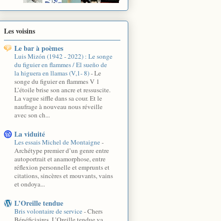
Les voisins
Le bar à poèmes
Luis Mizón (1942 - 2022) : Le songe
du figuier en flammes / El sueño de
la higuera en llamas (V,1- 8)
-
Le
songe du figuier en flammes V 1
L’étoile brise son ancre et ressuscite.
La vague siffle dans sa cour. Et le
naufrage à nouveau nous réveille
avec son ch...
La viduité
Les essais Michel de Montaigne
-
Archétype premier d’un genre entre
autoportrait et anamorphose, entre
réflexion personnelle et emprunts et
citations, sincères et mouvants, vains
et ondoya...
L’Oreille tendue
Bris volontaire de service
-
Chers
Bénéficiaires, L’Oreille tendue va