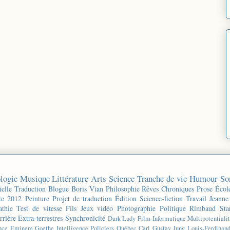
logie
Musique
Littérature
Arts
Science
Tranche de vie
Humour
So
ielle
Traduction
Blogue
Boris Vian
Philosophie
Rêves
Chroniques
Prose
Écol
te 2012
Peinture
Projet de traduction
Édition
Science-fiction
Travail
Jeanne
thie
Test de vitesse
Fils
Jeux vidéo
Photographie
Politique
Rimbaud
Sta
rrière
Extra-terrestres
Synchronicité
Dark Lady
Film
Informatique
Multipotentiali
nce
Eminem
Goethe
Intelligence
Policiers
Québec
Carl Gustav Jung
Louis-Ferdinan