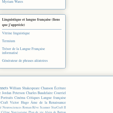
Myriam Wares
Linguistique et langue française (liens
que j'apprécie)
Vitrine linguistique
Termium
Trésor de la Langue Française
informatisé
Générateur de phrases aléatoires
nnets
William Shakespeare
Chanson
Écriture
e
Jordan Peterson
Charles Baudelaire
Courriel
Portraits
Cinéma
Critiques
Langue française
rCraft
Victor Hugo
Âme de la Renaissance
té
Neurosciences
Roman
Rêve
Scanner
StarCraft II
d Céline
Narcissisme
Plan de vie
Alain de Botton