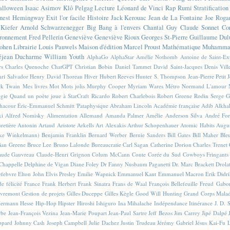
alloween
Isaac Asimov
Klô Pelgag
Lecture
Léonard de Vinci
Rap
Rumi
Stratificatio
nest Hemingway
Exit l'or facile
Histoire
Jack Kerouac
Jean de La Fontaine
Joe Roga
Kiefer
Arnold Schwarzenegger
Big Bang à l'envers
Chantal Guy
Claude Sonnet
Co
ronnement
Fred Pellerin
Geneviève
Geneviève Rioux
Georges St-Pierre
Guillaume Dul
ohen
Librairie
Louis Pauwels
Maison d'édition
Marcel Proust
Mathématique
Muhammad
éjean Ducharme
William Youth
AlphaGo
AlphaStar
Amélie Nothomb
Antoine de Saint-E
rs
Charles Quenoche
ChatGPT
Christian Bobin
Daniel Tammet
David Saint-Jacques
Denis Vil
ri Salvador
Henry David Thoreau
Hiver
Hubert Reeves
Hunter S. Thompson
Jean-Pierre Petit
k Twain
Mes livres
Mot
Mots jolis
Murphy Cooper
Myriam Wares
Métro
Normand L'amour
ogie
Quand un poète joue à StarCraft
Ricardo
Robert Charlebois
Robert Greene
Rodin
Serge G
Chacour
Éric-Emmanuel Schmitt
'Pataphysique
Abraham Lincoln
Académie française
Adib Alkha
ki
Alfred Nomisky
Alimentation
Allemand
Amanda Palmer
Amélie
Anderson Silva
André For
retière
Antonin Artaud
Aristote
Arkells
Art Alexakis
Arthur Schopenhauer
Atomic Habits
Augu
ike Winkelmann)
Benjamin Franklin
Bernard Werber
Bernie Sanders
Bill Gates
Bill Maher
Ble
ian Greene
Bruce Lee
Bruno Lalonde
Bureaucratie
Carl Sagan
Catherine Dorion
Charles Trenet
aude Gauvreau
Claude-Henri Grignon
Colum McCann
Conte
Corée du Sud
Cowboys Fringants
Chappelle
Delphine de Vigan
Diane Foley
Dr Fanny Nusbaum Paganetti
Dr. Marc Brackett
Drola
efebvre
Elton John
Elvis Presley
Emilie Wapnick
Emmanuel Kant
Emmanuel Macron
Erik Didr
e félicité
France
Frank Herbert
Frank Sinatra
Frans de Waal
François Bellefeuille
Freud
Gabo
vremont
Gestion de projets
Gilles Duceppe
Gilles Kègle
Good Will Hunting
Grand Corps Mala
ermann Hesse
Hip-Hop
Hipster
Hiroshi Ishiguro
Ina Mihalache
Indépendance
Itinérance
J. D. 
rbe
Jean-François Vezina
Jean-Marie Poupart
Jean-Paul Sartre
Jeff Bezos
Jim Carrey
Jipé Dalpé
ppard
Johnny Cash
Joseph Campbell
Julie Dachez
Justin Trudeau
Jérémy Gabriel
Jésus
Kai-Fu 