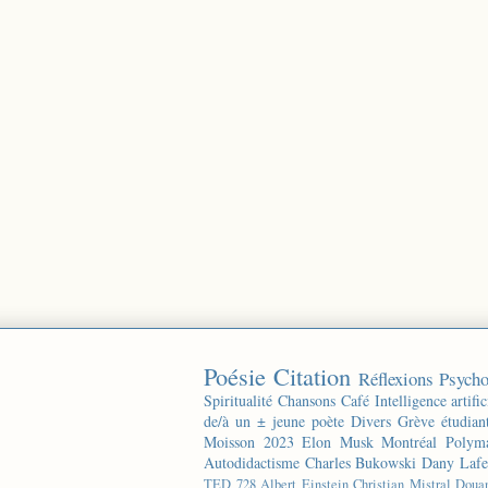
Poésie
Citation
Réflexions
Psycho
Spiritualité
Chansons
Café
Intelligence artific
de/à un ± jeune poète
Divers
Grève étudian
Moisson 2023
Elon Musk
Montréal
Polyma
Autodidactisme
Charles Bukowski
Dany Lafe
TED
728
Albert Einstein
Christian Mistral
Doua