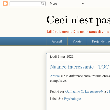
Ceci n'est pa
Littéralement. Des mots sous divers r
Accueil
Poésie
Projet de tra
jeudi 5 mai 2022
Nuance intéressante : TOC c
Article
sur la différence entre trouble obse
compulsive.
Publié par
Guillaume C. Lajeunesse🍀
à
21
Libellés :
Psychologie