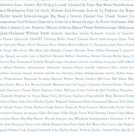
alloween
Isaac Asimov
Klô Pelgag
Lecture
Léonard de Vinci
Rap
Rumi
Stratificatio
nest Hemingway
Exit l'or facile
Histoire
Jack Kerouac
Jean de La Fontaine
Joe Roga
Kiefer
Arnold Schwarzenegger
Big Bang à l'envers
Chantal Guy
Claude Sonnet
Co
ronnement
Fred Pellerin
Geneviève
Geneviève Rioux
Georges St-Pierre
Guillaume Dul
ohen
Librairie
Louis Pauwels
Maison d'édition
Marcel Proust
Mathématique
Muhammad
éjean Ducharme
William Youth
AlphaGo
AlphaStar
Amélie Nothomb
Antoine de Saint-E
rs
Charles Quenoche
ChatGPT
Christian Bobin
Daniel Tammet
David Saint-Jacques
Denis Vil
ri Salvador
Henry David Thoreau
Hiver
Hubert Reeves
Hunter S. Thompson
Jean-Pierre Petit
k Twain
Mes livres
Mot
Mots jolis
Murphy Cooper
Myriam Wares
Métro
Normand L'amour
ogie
Quand un poète joue à StarCraft
Ricardo
Robert Charlebois
Robert Greene
Rodin
Serge G
Chacour
Éric-Emmanuel Schmitt
'Pataphysique
Abraham Lincoln
Académie française
Adib Alkha
ki
Alfred Nomisky
Alimentation
Allemand
Amanda Palmer
Amélie
Anderson Silva
André For
retière
Antonin Artaud
Aristote
Arkells
Art Alexakis
Arthur Schopenhauer
Atomic Habits
Augu
ike Winkelmann)
Benjamin Franklin
Bernard Werber
Bernie Sanders
Bill Gates
Bill Maher
Ble
ian Greene
Bruce Lee
Bruno Lalonde
Bureaucratie
Carl Sagan
Catherine Dorion
Charles Trenet
aude Gauvreau
Claude-Henri Grignon
Colum McCann
Conte
Corée du Sud
Cowboys Fringants
Chappelle
Delphine de Vigan
Diane Foley
Dr Fanny Nusbaum Paganetti
Dr. Marc Brackett
Drola
efebvre
Elton John
Elvis Presley
Emilie Wapnick
Emmanuel Kant
Emmanuel Macron
Erik Didr
e félicité
France
Frank Herbert
Frank Sinatra
Frans de Waal
François Bellefeuille
Freud
Gabo
vremont
Gestion de projets
Gilles Duceppe
Gilles Kègle
Good Will Hunting
Grand Corps Mala
ermann Hesse
Hip-Hop
Hipster
Hiroshi Ishiguro
Ina Mihalache
Indépendance
Itinérance
J. D. 
rbe
Jean-François Vezina
Jean-Marie Poupart
Jean-Paul Sartre
Jeff Bezos
Jim Carrey
Jipé Dalpé
ppard
Johnny Cash
Joseph Campbell
Julie Dachez
Justin Trudeau
Jérémy Gabriel
Jésus
Kai-Fu 