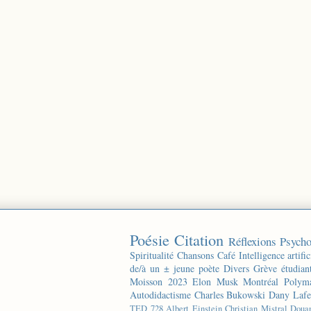
Poésie
Citation
Réflexions
Psycho
Spiritualité
Chansons
Café
Intelligence artific
de/à un ± jeune poète
Divers
Grève étudian
Moisson 2023
Elon Musk
Montréal
Polyma
Autodidactisme
Charles Bukowski
Dany Lafe
TED
728
Albert Einstein
Christian Mistral
Doua