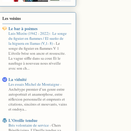
Les voisins
Le bar à poèmes
Luis Mizón (1942 - 2022) : Le songe
du figuier en flammes / El sueño de
la higuera en llamas (V,1- 8)
-
Le
songe du figuier en flammes V 1
L’étoile brise son ancre et ressuscite.
La vague siffle dans sa cour. Et le
naufrage à nouveau nous réveille
avec son ch...
La viduité
Les essais Michel de Montaigne
-
Archétype premier d’un genre entre
autoportrait et anamorphose, entre
réflexion personnelle et emprunts et
citations, sincères et mouvants, vains
et ondoya...
L’Oreille tendue
Bris volontaire de service
-
Chers
Bénéficiaires, L’Oreille tendue va