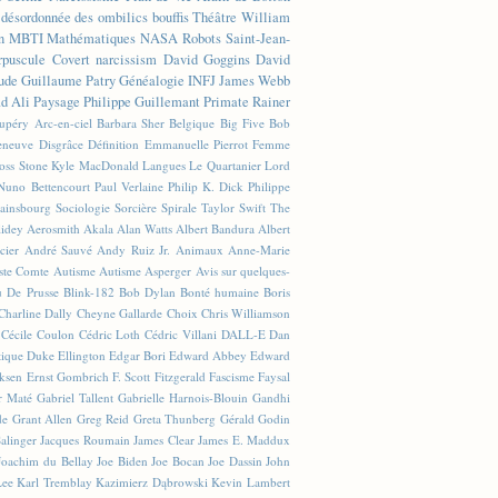
n désordonnée des ombilics bouffis
Théâtre
William
n
MBTI
Mathématiques
NASA
Robots
Saint-Jean-
rpuscule
Covert narcissism
David Goggins
David
ude
Guillaume Patry
Généalogie
INFJ
James Webb
 Ali
Paysage
Philippe Guillemant
Primate
Rainer
xupéry
Arc-en-ciel
Barbara Sher
Belgique
Big Five
Bob
leneuve
Disgrâce
Définition
Emmanuelle Pierrot
Femme
Joss Stone
Kyle MacDonald
Langues
Le Quartanier
Lord
Nuno Bettencourt
Paul Verlaine
Philip K. Dick
Philippe
ainsbourg
Sociologie
Sorcière
Spirale
Taylor Swift
The
lidey
Aerosmith
Akala
Alan Watts
Albert Bandura
Albert
cier
André Sauvé
Andy Ruiz Jr.
Animaux
Anne-Marie
ste Comte
Autisme
Autisme Asperger
Avis sur quelques-
u De Prusse
Blink-182
Bob Dylan
Bonté humaine
Boris
Charline Dally
Cheyne Gallarde
Choix
Chris Williamson
Cécile Coulon
Cédric Loth
Cédric Villani
DALL-E
Dan
tique
Duke Ellington
Edgar Bori
Edward Abbey
Edward
iksen
Ernst Gombrich
F. Scott Fitzgerald
Fascisme
Faysal
r Maté
Gabriel Tallent
Gabrielle Harnois-Blouin
Gandhi
de
Grant Allen
Greg Reid
Greta Thunberg
Gérald Godin
Salinger
Jacques Roumain
James Clear
James E. Maddux
Joachim du Bellay
Joe Biden
Joe Bocan
Joe Dassin
John
Lee
Karl Tremblay
Kazimierz Dąbrowski
Kevin Lambert