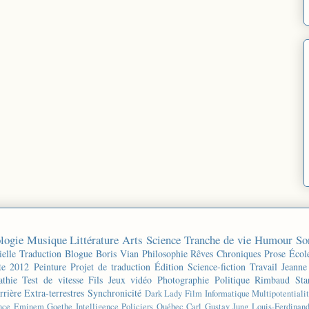
logie
Musique
Littérature
Arts
Science
Tranche de vie
Humour
So
ielle
Traduction
Blogue
Boris Vian
Philosophie
Rêves
Chroniques
Prose
Écol
te 2012
Peinture
Projet de traduction
Édition
Science-fiction
Travail
Jeanne
thie
Test de vitesse
Fils
Jeux vidéo
Photographie
Politique
Rimbaud
Sta
rrière
Extra-terrestres
Synchronicité
Dark Lady
Film
Informatique
Multipotentiali
nce
Eminem
Goethe
Intelligence
Policiers
Québec
Carl Gustav Jung
Louis-Ferdinan