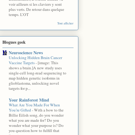
voir ailleurs si les claviers y sont
plus verts. De retour dans quelque
temps. L’OT
Tout afficher
Blogues geek
Neuroscience News
Unlocking Hidden Brain Cancer
Vaccine Targets
-
[image: This
shows a brain.]A new study uses
single-cell long-read sequencing to
map hidden genetic isoforms in
glioblastoma, unlocking novel
targets for p...
Your Rainforest Mind
What Are You Made For When
You’re Gifted
-
With a bow to the
Billie Eilish song, do you wonder
what you are made for? Do you
wonder what your purpose is? Do
you question how to fulfill that