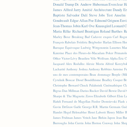
Donald Trump
Dr. Andrew Huberman
Everclear
H
James
Alfred Jarry
Amitié
Architecture
Dandy
Er
Baptiste
Salvador Dalí
Steve Jobs
Test
Anselm 
Goudreault
Edgar Allan Poe
Edmond Grignon
Envi
Jean-Thomas Jobin
Karl Ove Knausgård
Leonard C
Maria Rilke
Richard Brautigan
Roland Barthes
R
Marley
Boxe
Breaking Bad
Cadavre exquis
Carl Roge
François Rabelais
Frédéric Beigbeder
Harlan Ellison
Hen
Baroque Équivoque
Ludwig Wittgenstein
Lunettes
Mar
Katerine
Place des Fleurs-de-Macadam
Poker
Primatol
Office
Victor-Lévy Beaulieu
Vélo
Wolfram Alpha
Éric 
Jacquard
Alex Rodallec
Alexie Morin
Alfred Korzybs
Lacharité
Anthony Joshua
Anthony Robbins
Antoine Fu
uns de mes contemporains
Beau dommage
Beeple (M
Cyrulnik
Boucar Diouf
Bouddhisme
Bradley Cooper
Br
Christophe Bernard
Chuck Palahniuk
Cinémathèque
Cl
Bigras
Dan Millman
Darius Rucker
David Bowie
David 
Sharpe & The Magnetic Zeros
Elizabeth Gilbert
Elsie L
Hafidi
Fernand de Magellan
Fiodor Dostoïevski
Flash d
Gavin DeGraw
Gaële
George R.R. Martin
Germain Guè
Hamlet
Hegel
Helenablue
Henri Laborit
Henry Miller
H
James Fridman
James Veitch
Jane Birkin
Japon
Jean Ba
Burroughs
John Currin
John Horton Conway
John She