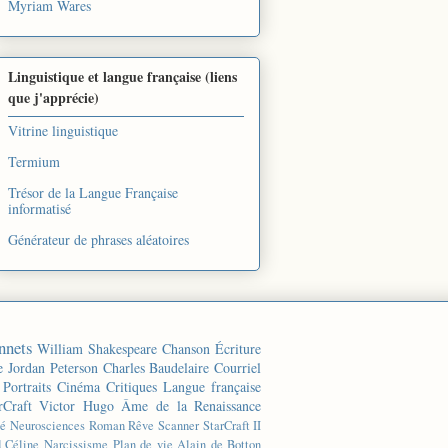
Myriam Wares
Linguistique et langue française (liens
que j'apprécie)
Vitrine linguistique
Termium
Trésor de la Langue Française
informatisé
Générateur de phrases aléatoires
nnets
William Shakespeare
Chanson
Écriture
e
Jordan Peterson
Charles Baudelaire
Courriel
Portraits
Cinéma
Critiques
Langue française
rCraft
Victor Hugo
Âme de la Renaissance
té
Neurosciences
Roman
Rêve
Scanner
StarCraft II
d Céline
Narcissisme
Plan de vie
Alain de Botton