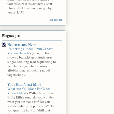
voir ailleurs si les claviers y sont
plus verts. De retour dans quelque
temps. L’OT
Tout afficher
Blogues geek
Neuroscience News
Unlocking Hidden Brain Cancer
Vaccine Targets
-
[image: This
shows a brain.]A new study uses
single-cell long-read sequencing to
map hidden genetic isoforms in
glioblastoma, unlocking novel
targets for p...
Your Rainforest Mind
What Are You Made For When
You’re Gifted
-
With a bow to the
Billie Eilish song, do you wonder
what you are made for? Do you
wonder what your purpose is? Do
you question how to fulfill that