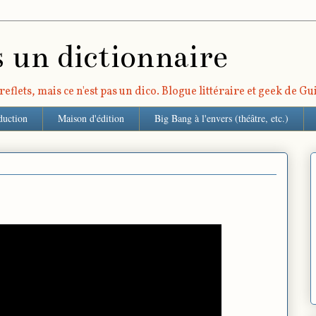
s un dictionnaire
eflets, mais ce n'est pas un dico. Blogue littéraire et geek de G
duction
Maison d'édition
Big Bang à l'envers (théâtre, etc.)