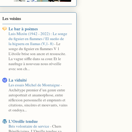
Les voisins
Le bar à poèmes
Luis Mizón (1942 - 2022) : Le songe
du figuier en flammes / El sueño de
la higuera en llamas (V,1- 8)
-
Le
songe du figuier en flammes V 1
L’étoile brise son ancre et ressuscite.
La vague siffle dans sa cour. Et le
naufrage à nouveau nous réveille
avec son ch...
La viduité
Les essais Michel de Montaigne
-
Archétype premier d’un genre entre
autoportrait et anamorphose, entre
réflexion personnelle et emprunts et
citations, sincères et mouvants, vains
et ondoya...
L’Oreille tendue
Bris volontaire de service
-
Chers
Bénéficiaires, L’Oreille tendue va