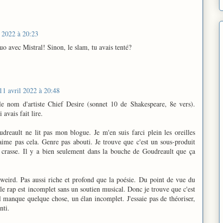
l 2022 à 20:23
o avec Mistral! Sinon, le slam, tu avais tenté?
11 avril 2022 à 20:48
 le nom d'artiste Chief Desire (sonnet 10 de Shakespeare, 8e vers).
 avais fait lire.
dreault ne lit pas mon blogue. Je m'en suis farci plein les oreilles
'aime pas cela. Genre pas abouti. Je trouve que c'est un sous-produit
té crasse. Il y a bien seulement dans la bouche de Goudreault que ça
 weird. Pas aussi riche et profond que la poésie. Du point de vue du
 le rap est incomplet sans un soutien musical. Donc je trouve que c'est
il manque quelque chose, un élan incomplet. J'essaie pas de théoriser,
nti.