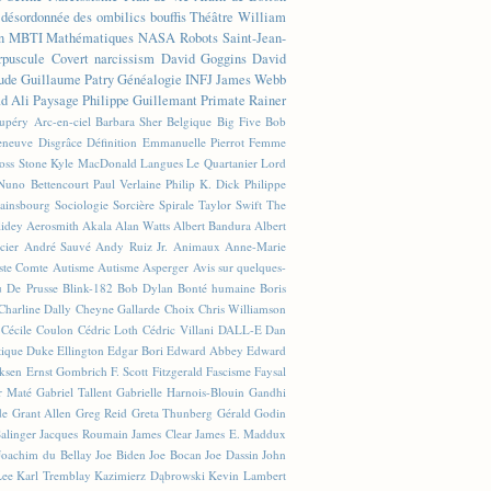
n désordonnée des ombilics bouffis
Théâtre
William
n
MBTI
Mathématiques
NASA
Robots
Saint-Jean-
rpuscule
Covert narcissism
David Goggins
David
ude
Guillaume Patry
Généalogie
INFJ
James Webb
 Ali
Paysage
Philippe Guillemant
Primate
Rainer
xupéry
Arc-en-ciel
Barbara Sher
Belgique
Big Five
Bob
leneuve
Disgrâce
Définition
Emmanuelle Pierrot
Femme
Joss Stone
Kyle MacDonald
Langues
Le Quartanier
Lord
Nuno Bettencourt
Paul Verlaine
Philip K. Dick
Philippe
ainsbourg
Sociologie
Sorcière
Spirale
Taylor Swift
The
lidey
Aerosmith
Akala
Alan Watts
Albert Bandura
Albert
cier
André Sauvé
Andy Ruiz Jr.
Animaux
Anne-Marie
ste Comte
Autisme
Autisme Asperger
Avis sur quelques-
u De Prusse
Blink-182
Bob Dylan
Bonté humaine
Boris
Charline Dally
Cheyne Gallarde
Choix
Chris Williamson
Cécile Coulon
Cédric Loth
Cédric Villani
DALL-E
Dan
tique
Duke Ellington
Edgar Bori
Edward Abbey
Edward
iksen
Ernst Gombrich
F. Scott Fitzgerald
Fascisme
Faysal
r Maté
Gabriel Tallent
Gabrielle Harnois-Blouin
Gandhi
de
Grant Allen
Greg Reid
Greta Thunberg
Gérald Godin
Salinger
Jacques Roumain
James Clear
James E. Maddux
Joachim du Bellay
Joe Biden
Joe Bocan
Joe Dassin
John
Lee
Karl Tremblay
Kazimierz Dąbrowski
Kevin Lambert