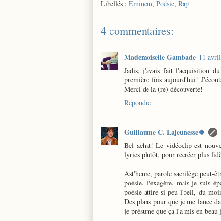
Libellés :
Eminem
,
Poésie
,
Rap
4 commentaires:
Mademoiselle Gambade
11 avri
Jadis, j'avais fait l'acquisition
première fois aujourd'hui! J'écout
Merci de la (re) découverte!
Répondre
Guillaume C. Lajeunesse🍀
Bel achat! Le vidéoclip est nouvea
lyrics plutôt, pour recréer plus fid
Ast'heure, parole sacrilège peut-ê
poésie. J'exagère, mais je suis épa
poésie attire si peu l'oeil, du mo
Des plans pour que je me lance dan
je présume que ça l'a mis en beau j