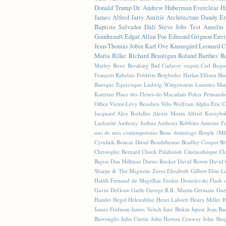
Donald Trump
Dr. Andrew Huberman
Everclear
H
James
Alfred Jarry
Amitié
Architecture
Dandy
Er
Baptiste
Salvador Dalí
Steve Jobs
Test
Anselm 
Goudreault
Edgar Allan Poe
Edmond Grignon
Envi
Jean-Thomas Jobin
Karl Ove Knausgård
Leonard C
Maria Rilke
Richard Brautigan
Roland Barthes
R
Marley
Boxe
Breaking Bad
Cadavre exquis
Carl Roge
François Rabelais
Frédéric Beigbeder
Harlan Ellison
Hen
Baroque Équivoque
Ludwig Wittgenstein
Lunettes
Mar
Katerine
Place des Fleurs-de-Macadam
Poker
Primatol
Office
Victor-Lévy Beaulieu
Vélo
Wolfram Alpha
Éric 
Jacquard
Alex Rodallec
Alexie Morin
Alfred Korzybs
Lacharité
Anthony Joshua
Anthony Robbins
Antoine Fu
uns de mes contemporains
Beau dommage
Beeple (M
Cyrulnik
Boucar Diouf
Bouddhisme
Bradley Cooper
Br
Christophe Bernard
Chuck Palahniuk
Cinémathèque
Cl
Bigras
Dan Millman
Darius Rucker
David Bowie
David 
Sharpe & The Magnetic Zeros
Elizabeth Gilbert
Elsie L
Hafidi
Fernand de Magellan
Fiodor Dostoïevski
Flash d
Gavin DeGraw
Gaële
George R.R. Martin
Germain Guè
Hamlet
Hegel
Helenablue
Henri Laborit
Henry Miller
H
James Fridman
James Veitch
Jane Birkin
Japon
Jean Ba
Burroughs
John Currin
John Horton Conway
John She