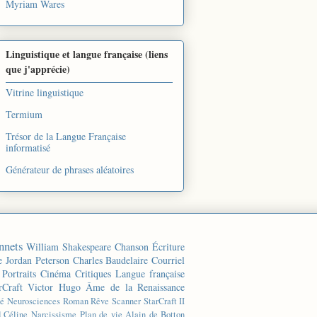
Myriam Wares
Linguistique et langue française (liens
que j'apprécie)
Vitrine linguistique
Termium
Trésor de la Langue Française
informatisé
Générateur de phrases aléatoires
nnets
William Shakespeare
Chanson
Écriture
e
Jordan Peterson
Charles Baudelaire
Courriel
Portraits
Cinéma
Critiques
Langue française
rCraft
Victor Hugo
Âme de la Renaissance
té
Neurosciences
Roman
Rêve
Scanner
StarCraft II
d Céline
Narcissisme
Plan de vie
Alain de Botton