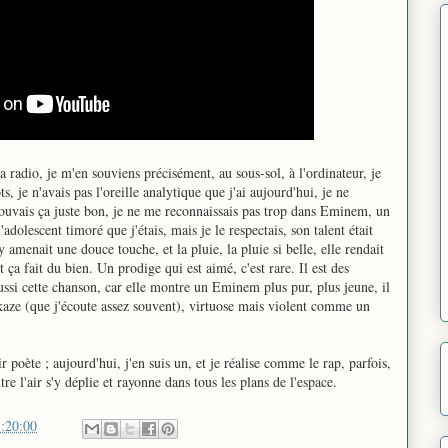
 radio, je m'en souviens précisément, au sous-sol, à l'ordinateur, je
s, je n'avais pas l'oreille analytique que j'ai aujourd'hui, je ne
rouvais ça juste bon, je ne me reconnaissais pas trop dans Eminem, un
'adolescent timoré que j'étais, mais je le respectais, son talent était
 amenait une douce touche, et la pluie, la pluie si belle, elle rendait
 ça fait du bien. Un prodige qui est aimé, c'est rare. Il est des
aussi cette chanson, car elle montre un Eminem plus pur, plus jeune, il
aze (que j'écoute assez souvent), virtuose mais violent comme un
 poète ; aujourd'hui, j'en suis un, et je réalise comme le rap, parfois,
tre l'air s'y déplie et rayonne dans tous les plans de l'espace.
:20:00