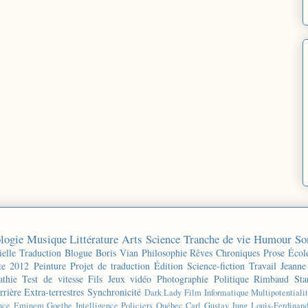
logie
Musique
Littérature
Arts
Science
Tranche de vie
Humour
So
ielle
Traduction
Blogue
Boris Vian
Philosophie
Rêves
Chroniques
Prose
Écol
te 2012
Peinture
Projet de traduction
Édition
Science-fiction
Travail
Jeanne
thie
Test de vitesse
Fils
Jeux vidéo
Photographie
Politique
Rimbaud
Sta
rrière
Extra-terrestres
Synchronicité
Dark Lady
Film
Informatique
Multipotentiali
nce
Eminem
Goethe
Intelligence
Policiers
Québec
Carl Gustav Jung
Louis-Ferdinan