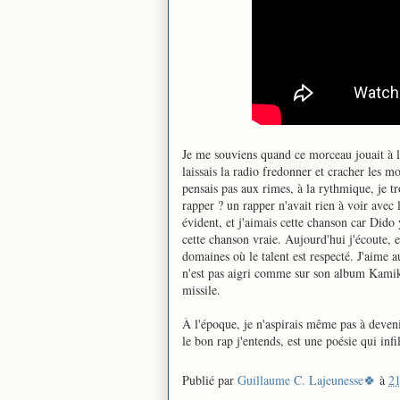
Je me souviens quand ce morceau jouait à la
laissais la radio fredonner et cracher les mot
pensais pas aux rimes, à la rythmique, je t
rapper ? un rapper n'avait rien à voir avec l
évident, et j'aimais cette chanson car Dido y
cette chanson vraie. Aujourd'hui j'écoute, et
domaines où le talent est respecté. J'aime 
n'est pas aigri comme sur son album Kamik
missile.
À l'époque, je n'aspirais même pas à devenir
le bon rap j'entends, est une poésie qui infil
Publié par
Guillaume C. Lajeunesse🍀
à
21