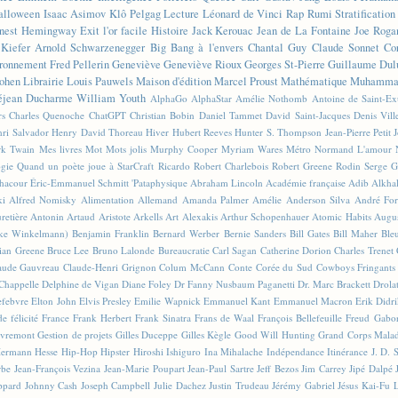
alloween
Isaac Asimov
Klô Pelgag
Lecture
Léonard de Vinci
Rap
Rumi
Stratificatio
nest Hemingway
Exit l'or facile
Histoire
Jack Kerouac
Jean de La Fontaine
Joe Roga
Kiefer
Arnold Schwarzenegger
Big Bang à l'envers
Chantal Guy
Claude Sonnet
Co
ronnement
Fred Pellerin
Geneviève
Geneviève Rioux
Georges St-Pierre
Guillaume Dul
ohen
Librairie
Louis Pauwels
Maison d'édition
Marcel Proust
Mathématique
Muhammad
éjean Ducharme
William Youth
AlphaGo
AlphaStar
Amélie Nothomb
Antoine de Saint-E
rs
Charles Quenoche
ChatGPT
Christian Bobin
Daniel Tammet
David Saint-Jacques
Denis Vil
ri Salvador
Henry David Thoreau
Hiver
Hubert Reeves
Hunter S. Thompson
Jean-Pierre Petit
k Twain
Mes livres
Mot
Mots jolis
Murphy Cooper
Myriam Wares
Métro
Normand L'amour
ogie
Quand un poète joue à StarCraft
Ricardo
Robert Charlebois
Robert Greene
Rodin
Serge G
Chacour
Éric-Emmanuel Schmitt
'Pataphysique
Abraham Lincoln
Académie française
Adib Alkha
ki
Alfred Nomisky
Alimentation
Allemand
Amanda Palmer
Amélie
Anderson Silva
André For
retière
Antonin Artaud
Aristote
Arkells
Art Alexakis
Arthur Schopenhauer
Atomic Habits
Augu
ike Winkelmann)
Benjamin Franklin
Bernard Werber
Bernie Sanders
Bill Gates
Bill Maher
Ble
ian Greene
Bruce Lee
Bruno Lalonde
Bureaucratie
Carl Sagan
Catherine Dorion
Charles Trenet
aude Gauvreau
Claude-Henri Grignon
Colum McCann
Conte
Corée du Sud
Cowboys Fringants
Chappelle
Delphine de Vigan
Diane Foley
Dr Fanny Nusbaum Paganetti
Dr. Marc Brackett
Drola
efebvre
Elton John
Elvis Presley
Emilie Wapnick
Emmanuel Kant
Emmanuel Macron
Erik Didr
e félicité
France
Frank Herbert
Frank Sinatra
Frans de Waal
François Bellefeuille
Freud
Gabo
vremont
Gestion de projets
Gilles Duceppe
Gilles Kègle
Good Will Hunting
Grand Corps Mala
ermann Hesse
Hip-Hop
Hipster
Hiroshi Ishiguro
Ina Mihalache
Indépendance
Itinérance
J. D. 
rbe
Jean-François Vezina
Jean-Marie Poupart
Jean-Paul Sartre
Jeff Bezos
Jim Carrey
Jipé Dalpé
ppard
Johnny Cash
Joseph Campbell
Julie Dachez
Justin Trudeau
Jérémy Gabriel
Jésus
Kai-Fu 