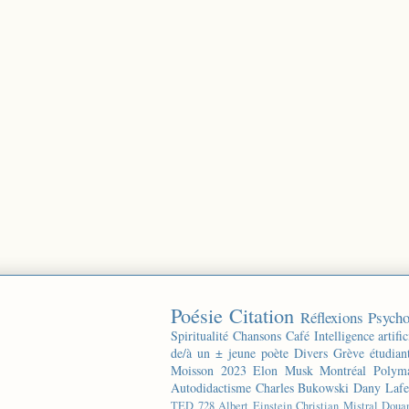
Poésie
Citation
Réflexions
Psycho
Spiritualité
Chansons
Café
Intelligence artific
de/à un ± jeune poète
Divers
Grève étudian
Moisson 2023
Elon Musk
Montréal
Polyma
Autodidactisme
Charles Bukowski
Dany Lafe
TED
728
Albert Einstein
Christian Mistral
Doua