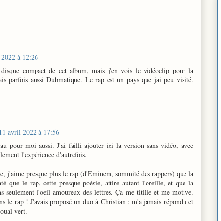
l 2022 à 12:26
 du disque compact de cet album, mais j'en vois le vidéoclip pour la
ais parfois aussi Dubmatique. Le rap est un pays que jai peu visité.
11 avril 2022 à 17:56
u pour moi aussi. J'ai failli ajouter ici la version sans vidéo, avec
èlement l'expérience d'autrefois.
tre, j'aime presque plus le rap (d'Eminem, sommité des rappers) que la
té que le rap, cette presque-poésie, attire autant l'oreille, et que la
ins seulement l'oeil amoureux des lettres. Ça me titille et me motive.
s le rap ! J'avais proposé un duo à Christian ; m'a jamais répondu et
oual vert.