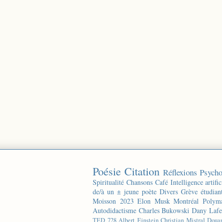
Poésie
Citation
Réflexions
Psycho
Spiritualité
Chansons
Café
Intelligence artific
de/à un ± jeune poète
Divers
Grève étudian
Moisson 2023
Elon Musk
Montréal
Polyma
Autodidactisme
Charles Bukowski
Dany Lafe
TED
728
Albert Einstein
Christian Mistral
Doua