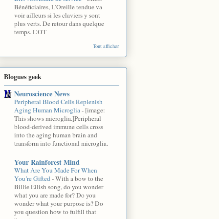
Bénéficiaires, L’Oreille tendue va
voir ailleurs si les claviers y sont
plus verts. De retour dans quelque
temps. L’OT
Tout afficher
Blogues geek
Neuroscience News
Peripheral Blood Cells Replenish
Aging Human Microglia
-
[image:
This shows microglia.]Peripheral
blood-derived immune cells cross
into the aging human brain and
transform into functional microglia.
Your Rainforest Mind
What Are You Made For When
You’re Gifted
-
With a bow to the
Billie Eilish song, do you wonder
what you are made for? Do you
wonder what your purpose is? Do
you question how to fulfill that