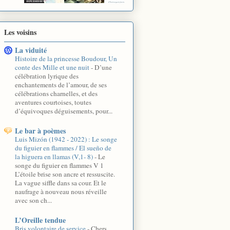
Les voisins
La viduité
Histoire de la princesse Boudour, Un
conte des Mille et une nuit
-
D’une
célébration lyrique des
enchantements de l’amour, de ses
célébrations charnelles, et des
aventures courtoises, toutes
d’équivoques déguisements, pour...
Le bar à poèmes
Luis Mizón (1942 - 2022) : Le songe
du figuier en flammes / El sueño de
la higuera en llamas (V,1- 8)
-
Le
songe du figuier en flammes V 1
L’étoile brise son ancre et ressuscite.
La vague siffle dans sa cour. Et le
naufrage à nouveau nous réveille
avec son ch...
L’Oreille tendue
Bris volontaire de service
-
Chers