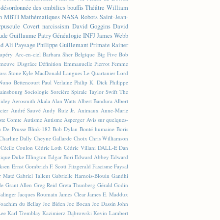
n désordonnée des ombilics bouffis
Théâtre
William
n
MBTI
Mathématiques
NASA
Robots
Saint-Jean-
rpuscule
Covert narcissism
David Goggins
David
ude
Guillaume Patry
Généalogie
INFJ
James Webb
 Ali
Paysage
Philippe Guillemant
Primate
Rainer
xupéry
Arc-en-ciel
Barbara Sher
Belgique
Big Five
Bob
leneuve
Disgrâce
Définition
Emmanuelle Pierrot
Femme
Joss Stone
Kyle MacDonald
Langues
Le Quartanier
Lord
Nuno Bettencourt
Paul Verlaine
Philip K. Dick
Philippe
ainsbourg
Sociologie
Sorcière
Spirale
Taylor Swift
The
lidey
Aerosmith
Akala
Alan Watts
Albert Bandura
Albert
cier
André Sauvé
Andy Ruiz Jr.
Animaux
Anne-Marie
ste Comte
Autisme
Autisme Asperger
Avis sur quelques-
u De Prusse
Blink-182
Bob Dylan
Bonté humaine
Boris
Charline Dally
Cheyne Gallarde
Choix
Chris Williamson
Cécile Coulon
Cédric Loth
Cédric Villani
DALL-E
Dan
tique
Duke Ellington
Edgar Bori
Edward Abbey
Edward
iksen
Ernst Gombrich
F. Scott Fitzgerald
Fascisme
Faysal
r Maté
Gabriel Tallent
Gabrielle Harnois-Blouin
Gandhi
de
Grant Allen
Greg Reid
Greta Thunberg
Gérald Godin
Salinger
Jacques Roumain
James Clear
James E. Maddux
Joachim du Bellay
Joe Biden
Joe Bocan
Joe Dassin
John
Lee
Karl Tremblay
Kazimierz Dąbrowski
Kevin Lambert