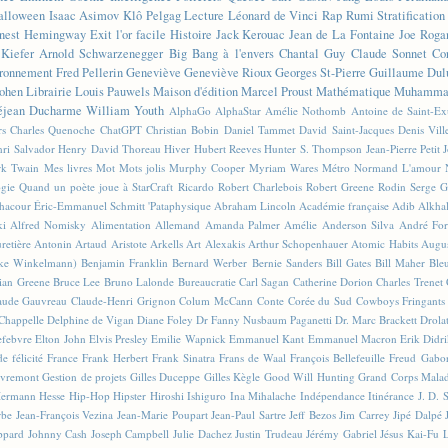
alloween
Isaac Asimov
Klô Pelgag
Lecture
Léonard de Vinci
Rap
Rumi
Stratificatio
nest Hemingway
Exit l'or facile
Histoire
Jack Kerouac
Jean de La Fontaine
Joe Roga
Kiefer
Arnold Schwarzenegger
Big Bang à l'envers
Chantal Guy
Claude Sonnet
Co
ronnement
Fred Pellerin
Geneviève
Geneviève Rioux
Georges St-Pierre
Guillaume Dul
ohen
Librairie
Louis Pauwels
Maison d'édition
Marcel Proust
Mathématique
Muhammad
éjean Ducharme
William Youth
AlphaGo
AlphaStar
Amélie Nothomb
Antoine de Saint-E
rs
Charles Quenoche
ChatGPT
Christian Bobin
Daniel Tammet
David Saint-Jacques
Denis Vil
ri Salvador
Henry David Thoreau
Hiver
Hubert Reeves
Hunter S. Thompson
Jean-Pierre Petit
k Twain
Mes livres
Mot
Mots jolis
Murphy Cooper
Myriam Wares
Métro
Normand L'amour
ogie
Quand un poète joue à StarCraft
Ricardo
Robert Charlebois
Robert Greene
Rodin
Serge G
Chacour
Éric-Emmanuel Schmitt
'Pataphysique
Abraham Lincoln
Académie française
Adib Alkha
ki
Alfred Nomisky
Alimentation
Allemand
Amanda Palmer
Amélie
Anderson Silva
André For
retière
Antonin Artaud
Aristote
Arkells
Art Alexakis
Arthur Schopenhauer
Atomic Habits
Augu
ike Winkelmann)
Benjamin Franklin
Bernard Werber
Bernie Sanders
Bill Gates
Bill Maher
Ble
ian Greene
Bruce Lee
Bruno Lalonde
Bureaucratie
Carl Sagan
Catherine Dorion
Charles Trenet
aude Gauvreau
Claude-Henri Grignon
Colum McCann
Conte
Corée du Sud
Cowboys Fringants
Chappelle
Delphine de Vigan
Diane Foley
Dr Fanny Nusbaum Paganetti
Dr. Marc Brackett
Drola
efebvre
Elton John
Elvis Presley
Emilie Wapnick
Emmanuel Kant
Emmanuel Macron
Erik Didr
e félicité
France
Frank Herbert
Frank Sinatra
Frans de Waal
François Bellefeuille
Freud
Gabo
vremont
Gestion de projets
Gilles Duceppe
Gilles Kègle
Good Will Hunting
Grand Corps Mala
ermann Hesse
Hip-Hop
Hipster
Hiroshi Ishiguro
Ina Mihalache
Indépendance
Itinérance
J. D. 
rbe
Jean-François Vezina
Jean-Marie Poupart
Jean-Paul Sartre
Jeff Bezos
Jim Carrey
Jipé Dalpé
ppard
Johnny Cash
Joseph Campbell
Julie Dachez
Justin Trudeau
Jérémy Gabriel
Jésus
Kai-Fu 