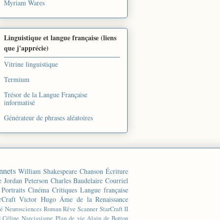
Myriam Wares
Linguistique et langue française (liens
que j'apprécie)
Vitrine linguistique
Termium
Trésor de la Langue Française
informatisé
Générateur de phrases aléatoires
nnets
William Shakespeare
Chanson
Écriture
e
Jordan Peterson
Charles Baudelaire
Courriel
Portraits
Cinéma
Critiques
Langue française
rCraft
Victor Hugo
Âme de la Renaissance
té
Neurosciences
Roman
Rêve
Scanner
StarCraft II
d Céline
Narcissisme
Plan de vie
Alain de Botton