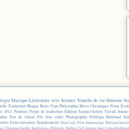
logie
Musique
Littérature
Arts
Science
Tranche de vie
Humour
So
ielle
Traduction
Blogue
Boris Vian
Philosophie
Rêves
Chroniques
Prose
Écol
te 2012
Peinture
Projet de traduction
Édition
Science-fiction
Travail
Jeanne
thie
Test de vitesse
Fils
Jeux vidéo
Photographie
Politique
Rimbaud
Sta
rrière
Extra-terrestres
Synchronicité
Dark Lady
Film
Informatique
Multipotentiali
nce
Eminem
Goethe
Intelligence
Policiers
Québec
Carl Gustav Jung
Louis-Ferdinan