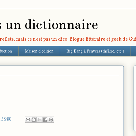
s un dictionnaire
eflets, mais ce n'est pas un dico. Blogue littéraire et geek de G
duction
Maison d'édition
Big Bang à l'envers (théâtre, etc.)
:58:00