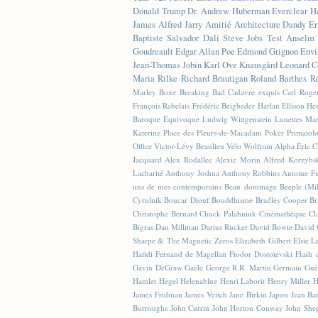
Donald Trump
Dr. Andrew Huberman
Everclear
H
James
Alfred Jarry
Amitié
Architecture
Dandy
Er
Baptiste
Salvador Dalí
Steve Jobs
Test
Anselm 
Goudreault
Edgar Allan Poe
Edmond Grignon
Envi
Jean-Thomas Jobin
Karl Ove Knausgård
Leonard C
Maria Rilke
Richard Brautigan
Roland Barthes
R
Marley
Boxe
Breaking Bad
Cadavre exquis
Carl Roge
François Rabelais
Frédéric Beigbeder
Harlan Ellison
Hen
Baroque Équivoque
Ludwig Wittgenstein
Lunettes
Mar
Katerine
Place des Fleurs-de-Macadam
Poker
Primatol
Office
Victor-Lévy Beaulieu
Vélo
Wolfram Alpha
Éric 
Jacquard
Alex Rodallec
Alexie Morin
Alfred Korzybs
Lacharité
Anthony Joshua
Anthony Robbins
Antoine Fu
uns de mes contemporains
Beau dommage
Beeple (M
Cyrulnik
Boucar Diouf
Bouddhisme
Bradley Cooper
Br
Christophe Bernard
Chuck Palahniuk
Cinémathèque
Cl
Bigras
Dan Millman
Darius Rucker
David Bowie
David 
Sharpe & The Magnetic Zeros
Elizabeth Gilbert
Elsie L
Hafidi
Fernand de Magellan
Fiodor Dostoïevski
Flash d
Gavin DeGraw
Gaële
George R.R. Martin
Germain Guè
Hamlet
Hegel
Helenablue
Henri Laborit
Henry Miller
H
James Fridman
James Veitch
Jane Birkin
Japon
Jean Ba
Burroughs
John Currin
John Horton Conway
John She