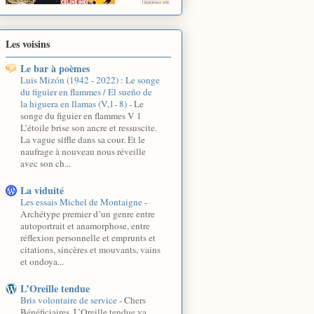
Les voisins
Le bar à poèmes
Luis Mizón (1942 - 2022) : Le songe
du figuier en flammes / El sueño de
la higuera en llamas (V,1- 8)
-
Le
songe du figuier en flammes V 1
L’étoile brise son ancre et ressuscite.
La vague siffle dans sa cour. Et le
naufrage à nouveau nous réveille
avec son ch...
La viduité
Les essais Michel de Montaigne
-
Archétype premier d’un genre entre
autoportrait et anamorphose, entre
réflexion personnelle et emprunts et
citations, sincères et mouvants, vains
et ondoya...
L’Oreille tendue
Bris volontaire de service
-
Chers
Bénéficiaires, L’Oreille tendue va