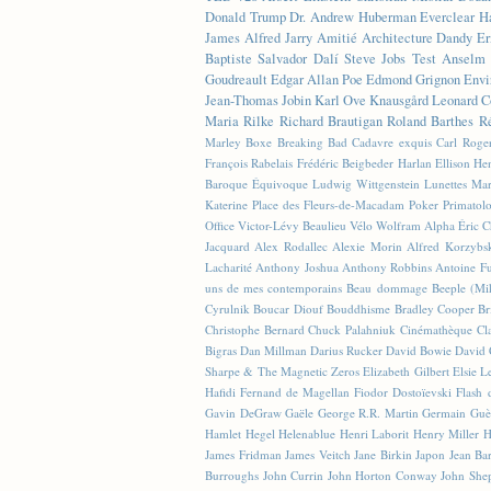
Donald Trump
Dr. Andrew Huberman
Everclear
H
James
Alfred Jarry
Amitié
Architecture
Dandy
Er
Baptiste
Salvador Dalí
Steve Jobs
Test
Anselm 
Goudreault
Edgar Allan Poe
Edmond Grignon
Envi
Jean-Thomas Jobin
Karl Ove Knausgård
Leonard C
Maria Rilke
Richard Brautigan
Roland Barthes
R
Marley
Boxe
Breaking Bad
Cadavre exquis
Carl Roge
François Rabelais
Frédéric Beigbeder
Harlan Ellison
Hen
Baroque Équivoque
Ludwig Wittgenstein
Lunettes
Mar
Katerine
Place des Fleurs-de-Macadam
Poker
Primatol
Office
Victor-Lévy Beaulieu
Vélo
Wolfram Alpha
Éric 
Jacquard
Alex Rodallec
Alexie Morin
Alfred Korzybs
Lacharité
Anthony Joshua
Anthony Robbins
Antoine Fu
uns de mes contemporains
Beau dommage
Beeple (M
Cyrulnik
Boucar Diouf
Bouddhisme
Bradley Cooper
Br
Christophe Bernard
Chuck Palahniuk
Cinémathèque
Cl
Bigras
Dan Millman
Darius Rucker
David Bowie
David 
Sharpe & The Magnetic Zeros
Elizabeth Gilbert
Elsie L
Hafidi
Fernand de Magellan
Fiodor Dostoïevski
Flash d
Gavin DeGraw
Gaële
George R.R. Martin
Germain Guè
Hamlet
Hegel
Helenablue
Henri Laborit
Henry Miller
H
James Fridman
James Veitch
Jane Birkin
Japon
Jean Ba
Burroughs
John Currin
John Horton Conway
John She