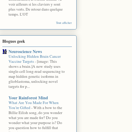
voir ailleurs si les claviers y sont
plus verts. De retour dans quelque
temps. L’OT
Tout afficher
Blogues geek
Neuroscience News
Unlocking Hidden Brain Cancer
Vaccine Targets
-
[image: This
shows a brain.]A new study uses
single-cell long-read sequencing to
map hidden genetic isoforms in
glioblastoma, unlocking novel
targets for p...
Your Rainforest Mind
What Are You Made For When
You’re Gifted
-
With a bow to the
Billie Eilish song, do you wonder
what you are made for? Do you
wonder what your purpose is? Do
you question how to fulfill that