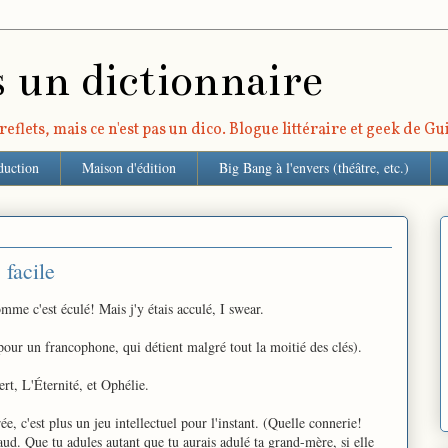
s un dictionnaire
eflets, mais ce n'est pas un dico. Blogue littéraire et geek de G
duction
Maison d'édition
Big Bang à l'envers (théâtre, etc.)
 facile
omme c'est éculé! Mais j'y étais acculé, I swear.
(pour un francophone, qui détient malgré tout la moitié des clés).
rt, L'Éternité, et Ophélie.
e, c'est plus un jeu intellectuel pour l'instant. (Quelle connerie!
. Que tu adules autant que tu aurais adulé ta grand-mère, si elle