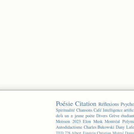
Poésie
Citation
Réflexions
Psycho
Spiritualité
Chansons
Café
Intelligence artific
de/à un ± jeune poète
Divers
Grève étudian
Moisson 2023
Elon Musk
Montréal
Polyma
Autodidactisme
Charles Bukowski
Dany Lafe
TED
728
Albert Einstein
Christian Mistral
Doua