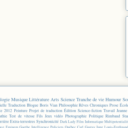
logie
Musique
Littérature
Arts
Science
Tranche de vie
Humour
So
ielle
Traduction
Blogue
Boris Vian
Philosophie
Rêves
Chroniques
Prose
Écol
te 2012
Peinture
Projet de traduction
Édition
Science-fiction
Travail
Jeanne
thie
Test de vitesse
Fils
Jeux vidéo
Photographie
Politique
Rimbaud
Sta
rrière
Extra-terrestres
Synchronicité
Dark Lady
Film
Informatique
Multipotentiali
nce
Eminem
Goethe
Intelligence
Policiers
Québec
Carl Gustav Jung
Louis-Ferdinan