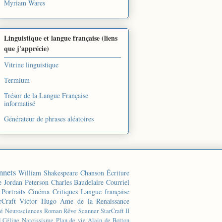
Myriam Wares
Linguistique et langue française (liens
que j'apprécie)
Vitrine linguistique
Termium
Trésor de la Langue Française
informatisé
Générateur de phrases aléatoires
nnets
William Shakespeare
Chanson
Écriture
e
Jordan Peterson
Charles Baudelaire
Courriel
Portraits
Cinéma
Critiques
Langue française
rCraft
Victor Hugo
Âme de la Renaissance
té
Neurosciences
Roman
Rêve
Scanner
StarCraft II
d Céline
Narcissisme
Plan de vie
Alain de Botton