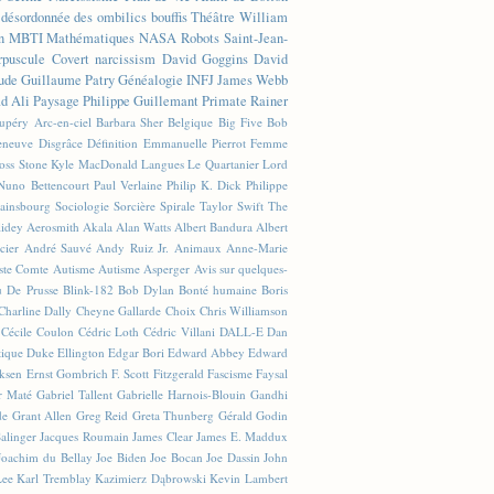
n désordonnée des ombilics bouffis
Théâtre
William
n
MBTI
Mathématiques
NASA
Robots
Saint-Jean-
rpuscule
Covert narcissism
David Goggins
David
ude
Guillaume Patry
Généalogie
INFJ
James Webb
 Ali
Paysage
Philippe Guillemant
Primate
Rainer
xupéry
Arc-en-ciel
Barbara Sher
Belgique
Big Five
Bob
leneuve
Disgrâce
Définition
Emmanuelle Pierrot
Femme
Joss Stone
Kyle MacDonald
Langues
Le Quartanier
Lord
Nuno Bettencourt
Paul Verlaine
Philip K. Dick
Philippe
ainsbourg
Sociologie
Sorcière
Spirale
Taylor Swift
The
lidey
Aerosmith
Akala
Alan Watts
Albert Bandura
Albert
cier
André Sauvé
Andy Ruiz Jr.
Animaux
Anne-Marie
ste Comte
Autisme
Autisme Asperger
Avis sur quelques-
u De Prusse
Blink-182
Bob Dylan
Bonté humaine
Boris
Charline Dally
Cheyne Gallarde
Choix
Chris Williamson
Cécile Coulon
Cédric Loth
Cédric Villani
DALL-E
Dan
tique
Duke Ellington
Edgar Bori
Edward Abbey
Edward
iksen
Ernst Gombrich
F. Scott Fitzgerald
Fascisme
Faysal
r Maté
Gabriel Tallent
Gabrielle Harnois-Blouin
Gandhi
de
Grant Allen
Greg Reid
Greta Thunberg
Gérald Godin
Salinger
Jacques Roumain
James Clear
James E. Maddux
Joachim du Bellay
Joe Biden
Joe Bocan
Joe Dassin
John
Lee
Karl Tremblay
Kazimierz Dąbrowski
Kevin Lambert