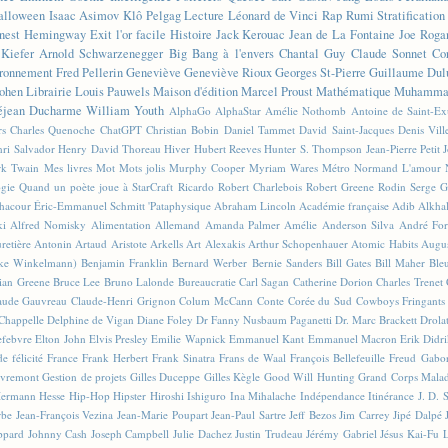
alloween
Isaac Asimov
Klô Pelgag
Lecture
Léonard de Vinci
Rap
Rumi
Stratificatio
nest Hemingway
Exit l'or facile
Histoire
Jack Kerouac
Jean de La Fontaine
Joe Roga
Kiefer
Arnold Schwarzenegger
Big Bang à l'envers
Chantal Guy
Claude Sonnet
Co
ronnement
Fred Pellerin
Geneviève
Geneviève Rioux
Georges St-Pierre
Guillaume Dul
ohen
Librairie
Louis Pauwels
Maison d'édition
Marcel Proust
Mathématique
Muhammad
éjean Ducharme
William Youth
AlphaGo
AlphaStar
Amélie Nothomb
Antoine de Saint-E
rs
Charles Quenoche
ChatGPT
Christian Bobin
Daniel Tammet
David Saint-Jacques
Denis Vil
ri Salvador
Henry David Thoreau
Hiver
Hubert Reeves
Hunter S. Thompson
Jean-Pierre Petit
k Twain
Mes livres
Mot
Mots jolis
Murphy Cooper
Myriam Wares
Métro
Normand L'amour
ogie
Quand un poète joue à StarCraft
Ricardo
Robert Charlebois
Robert Greene
Rodin
Serge G
Chacour
Éric-Emmanuel Schmitt
'Pataphysique
Abraham Lincoln
Académie française
Adib Alkha
ki
Alfred Nomisky
Alimentation
Allemand
Amanda Palmer
Amélie
Anderson Silva
André For
retière
Antonin Artaud
Aristote
Arkells
Art Alexakis
Arthur Schopenhauer
Atomic Habits
Augu
ike Winkelmann)
Benjamin Franklin
Bernard Werber
Bernie Sanders
Bill Gates
Bill Maher
Ble
ian Greene
Bruce Lee
Bruno Lalonde
Bureaucratie
Carl Sagan
Catherine Dorion
Charles Trenet
aude Gauvreau
Claude-Henri Grignon
Colum McCann
Conte
Corée du Sud
Cowboys Fringants
Chappelle
Delphine de Vigan
Diane Foley
Dr Fanny Nusbaum Paganetti
Dr. Marc Brackett
Drola
efebvre
Elton John
Elvis Presley
Emilie Wapnick
Emmanuel Kant
Emmanuel Macron
Erik Didr
e félicité
France
Frank Herbert
Frank Sinatra
Frans de Waal
François Bellefeuille
Freud
Gabo
vremont
Gestion de projets
Gilles Duceppe
Gilles Kègle
Good Will Hunting
Grand Corps Mala
ermann Hesse
Hip-Hop
Hipster
Hiroshi Ishiguro
Ina Mihalache
Indépendance
Itinérance
J. D. 
rbe
Jean-François Vezina
Jean-Marie Poupart
Jean-Paul Sartre
Jeff Bezos
Jim Carrey
Jipé Dalpé
ppard
Johnny Cash
Joseph Campbell
Julie Dachez
Justin Trudeau
Jérémy Gabriel
Jésus
Kai-Fu 