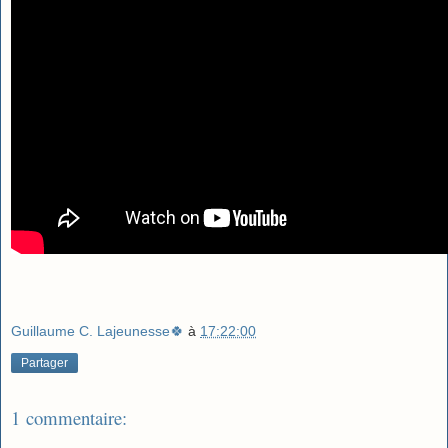
Guillaume C. Lajeunesse🍀
à
17:22:00
Partager
1 commentaire: