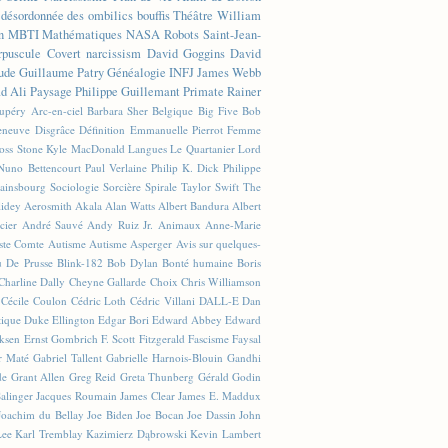
n désordonnée des ombilics bouffis
Théâtre
William
n
MBTI
Mathématiques
NASA
Robots
Saint-Jean-
rpuscule
Covert narcissism
David Goggins
David
ude
Guillaume Patry
Généalogie
INFJ
James Webb
 Ali
Paysage
Philippe Guillemant
Primate
Rainer
xupéry
Arc-en-ciel
Barbara Sher
Belgique
Big Five
Bob
leneuve
Disgrâce
Définition
Emmanuelle Pierrot
Femme
Joss Stone
Kyle MacDonald
Langues
Le Quartanier
Lord
Nuno Bettencourt
Paul Verlaine
Philip K. Dick
Philippe
ainsbourg
Sociologie
Sorcière
Spirale
Taylor Swift
The
lidey
Aerosmith
Akala
Alan Watts
Albert Bandura
Albert
cier
André Sauvé
Andy Ruiz Jr.
Animaux
Anne-Marie
ste Comte
Autisme
Autisme Asperger
Avis sur quelques-
u De Prusse
Blink-182
Bob Dylan
Bonté humaine
Boris
Charline Dally
Cheyne Gallarde
Choix
Chris Williamson
Cécile Coulon
Cédric Loth
Cédric Villani
DALL-E
Dan
tique
Duke Ellington
Edgar Bori
Edward Abbey
Edward
iksen
Ernst Gombrich
F. Scott Fitzgerald
Fascisme
Faysal
r Maté
Gabriel Tallent
Gabrielle Harnois-Blouin
Gandhi
de
Grant Allen
Greg Reid
Greta Thunberg
Gérald Godin
Salinger
Jacques Roumain
James Clear
James E. Maddux
Joachim du Bellay
Joe Biden
Joe Bocan
Joe Dassin
John
Lee
Karl Tremblay
Kazimierz Dąbrowski
Kevin Lambert