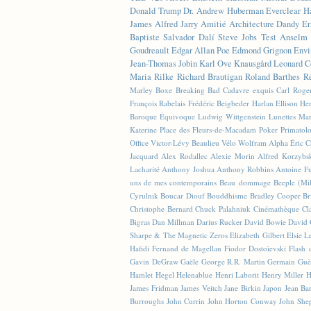
Donald Trump
Dr. Andrew Huberman
Everclear
H
James
Alfred Jarry
Amitié
Architecture
Dandy
Er
Baptiste
Salvador Dalí
Steve Jobs
Test
Anselm 
Goudreault
Edgar Allan Poe
Edmond Grignon
Envi
Jean-Thomas Jobin
Karl Ove Knausgård
Leonard C
Maria Rilke
Richard Brautigan
Roland Barthes
R
Marley
Boxe
Breaking Bad
Cadavre exquis
Carl Roge
François Rabelais
Frédéric Beigbeder
Harlan Ellison
Hen
Baroque Équivoque
Ludwig Wittgenstein
Lunettes
Mar
Katerine
Place des Fleurs-de-Macadam
Poker
Primatol
Office
Victor-Lévy Beaulieu
Vélo
Wolfram Alpha
Éric 
Jacquard
Alex Rodallec
Alexie Morin
Alfred Korzybs
Lacharité
Anthony Joshua
Anthony Robbins
Antoine Fu
uns de mes contemporains
Beau dommage
Beeple (M
Cyrulnik
Boucar Diouf
Bouddhisme
Bradley Cooper
Br
Christophe Bernard
Chuck Palahniuk
Cinémathèque
Cl
Bigras
Dan Millman
Darius Rucker
David Bowie
David 
Sharpe & The Magnetic Zeros
Elizabeth Gilbert
Elsie L
Hafidi
Fernand de Magellan
Fiodor Dostoïevski
Flash d
Gavin DeGraw
Gaële
George R.R. Martin
Germain Guè
Hamlet
Hegel
Helenablue
Henri Laborit
Henry Miller
H
James Fridman
James Veitch
Jane Birkin
Japon
Jean Ba
Burroughs
John Currin
John Horton Conway
John She