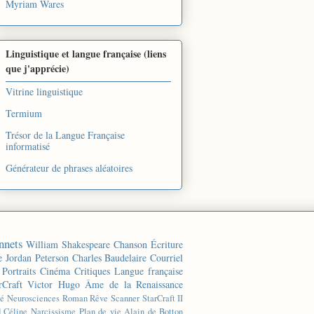
Myriam Wares
Linguistique et langue française (liens
que j'apprécie)
Vitrine linguistique
Termium
Trésor de la Langue Française
informatisé
Générateur de phrases aléatoires
nnets
William Shakespeare
Chanson
Écriture
e
Jordan Peterson
Charles Baudelaire
Courriel
Portraits
Cinéma
Critiques
Langue française
rCraft
Victor Hugo
Âme de la Renaissance
té
Neurosciences
Roman
Rêve
Scanner
StarCraft II
d Céline
Narcissisme
Plan de vie
Alain de Botton