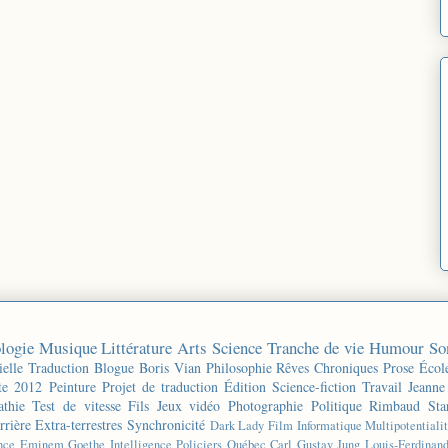
logie
Musique
Littérature
Arts
Science
Tranche de vie
Humour
So
ielle
Traduction
Blogue
Boris Vian
Philosophie
Rêves
Chroniques
Prose
Écol
te 2012
Peinture
Projet de traduction
Édition
Science-fiction
Travail
Jeanne
thie
Test de vitesse
Fils
Jeux vidéo
Photographie
Politique
Rimbaud
Sta
rrière
Extra-terrestres
Synchronicité
Dark Lady
Film
Informatique
Multipotentiali
nce
Eminem
Goethe
Intelligence
Policiers
Québec
Carl Gustav Jung
Louis-Ferdinan