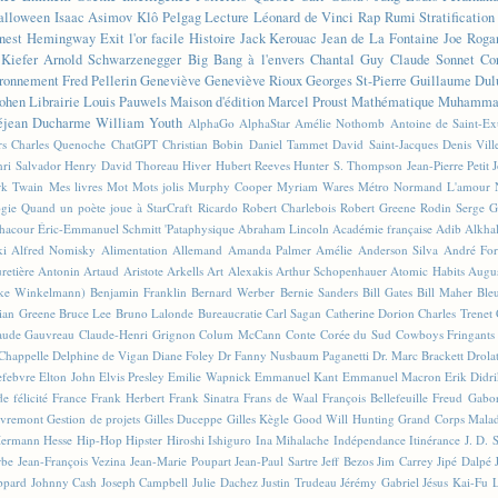
alloween
Isaac Asimov
Klô Pelgag
Lecture
Léonard de Vinci
Rap
Rumi
Stratificatio
nest Hemingway
Exit l'or facile
Histoire
Jack Kerouac
Jean de La Fontaine
Joe Roga
Kiefer
Arnold Schwarzenegger
Big Bang à l'envers
Chantal Guy
Claude Sonnet
Co
ronnement
Fred Pellerin
Geneviève
Geneviève Rioux
Georges St-Pierre
Guillaume Dul
ohen
Librairie
Louis Pauwels
Maison d'édition
Marcel Proust
Mathématique
Muhammad
éjean Ducharme
William Youth
AlphaGo
AlphaStar
Amélie Nothomb
Antoine de Saint-E
rs
Charles Quenoche
ChatGPT
Christian Bobin
Daniel Tammet
David Saint-Jacques
Denis Vil
ri Salvador
Henry David Thoreau
Hiver
Hubert Reeves
Hunter S. Thompson
Jean-Pierre Petit
k Twain
Mes livres
Mot
Mots jolis
Murphy Cooper
Myriam Wares
Métro
Normand L'amour
ogie
Quand un poète joue à StarCraft
Ricardo
Robert Charlebois
Robert Greene
Rodin
Serge G
Chacour
Éric-Emmanuel Schmitt
'Pataphysique
Abraham Lincoln
Académie française
Adib Alkha
ki
Alfred Nomisky
Alimentation
Allemand
Amanda Palmer
Amélie
Anderson Silva
André For
retière
Antonin Artaud
Aristote
Arkells
Art Alexakis
Arthur Schopenhauer
Atomic Habits
Augu
ike Winkelmann)
Benjamin Franklin
Bernard Werber
Bernie Sanders
Bill Gates
Bill Maher
Ble
ian Greene
Bruce Lee
Bruno Lalonde
Bureaucratie
Carl Sagan
Catherine Dorion
Charles Trenet
aude Gauvreau
Claude-Henri Grignon
Colum McCann
Conte
Corée du Sud
Cowboys Fringants
Chappelle
Delphine de Vigan
Diane Foley
Dr Fanny Nusbaum Paganetti
Dr. Marc Brackett
Drola
efebvre
Elton John
Elvis Presley
Emilie Wapnick
Emmanuel Kant
Emmanuel Macron
Erik Didr
e félicité
France
Frank Herbert
Frank Sinatra
Frans de Waal
François Bellefeuille
Freud
Gabo
vremont
Gestion de projets
Gilles Duceppe
Gilles Kègle
Good Will Hunting
Grand Corps Mala
ermann Hesse
Hip-Hop
Hipster
Hiroshi Ishiguro
Ina Mihalache
Indépendance
Itinérance
J. D. 
rbe
Jean-François Vezina
Jean-Marie Poupart
Jean-Paul Sartre
Jeff Bezos
Jim Carrey
Jipé Dalpé
ppard
Johnny Cash
Joseph Campbell
Julie Dachez
Justin Trudeau
Jérémy Gabriel
Jésus
Kai-Fu 