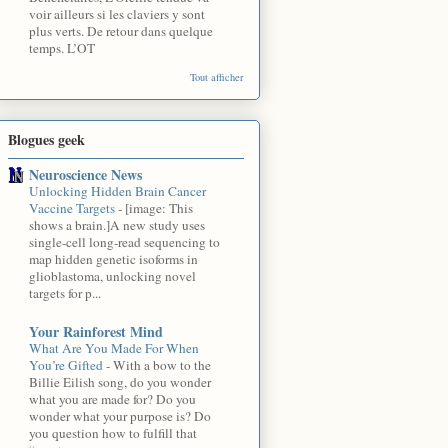
voir ailleurs si les claviers y sont
plus verts. De retour dans quelque
temps. L’OT
Tout afficher
Blogues geek
Neuroscience News
Unlocking Hidden Brain Cancer
Vaccine Targets
-
[image: This
shows a brain.]A new study uses
single-cell long-read sequencing to
map hidden genetic isoforms in
glioblastoma, unlocking novel
targets for p...
Your Rainforest Mind
What Are You Made For When
You’re Gifted
-
With a bow to the
Billie Eilish song, do you wonder
what you are made for? Do you
wonder what your purpose is? Do
you question how to fulfill that