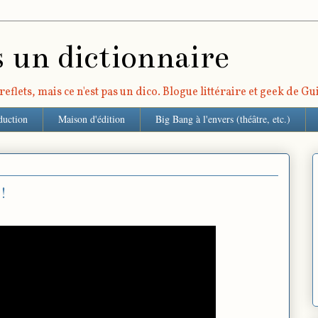
s un dictionnaire
eflets, mais ce n'est pas un dico. Blogue littéraire et geek de G
duction
Maison d'édition
Big Bang à l'envers (théâtre, etc.)
!