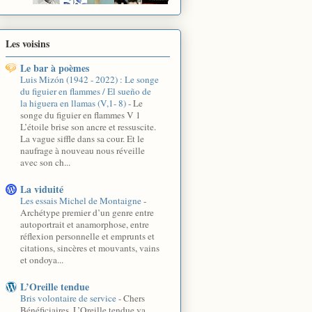
Les voisins
Le bar à poèmes
Luis Mizón (1942 - 2022) : Le songe
du figuier en flammes / El sueño de
la higuera en llamas (V,1- 8)
-
Le
songe du figuier en flammes V 1
L’étoile brise son ancre et ressuscite.
La vague siffle dans sa cour. Et le
naufrage à nouveau nous réveille
avec son ch...
La viduité
Les essais Michel de Montaigne
-
Archétype premier d’un genre entre
autoportrait et anamorphose, entre
réflexion personnelle et emprunts et
citations, sincères et mouvants, vains
et ondoya...
L’Oreille tendue
Bris volontaire de service
-
Chers
Bénéficiaires, L’Oreille tendue va