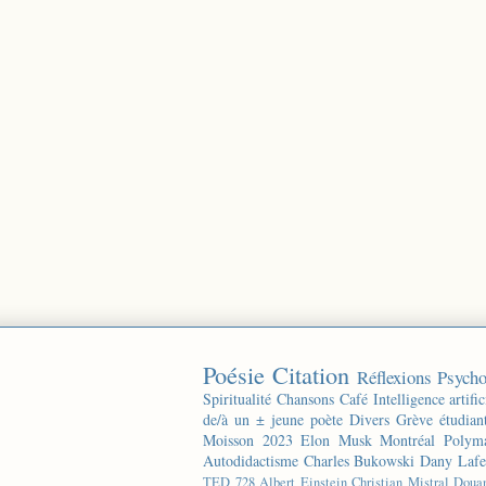
Poésie
Citation
Réflexions
Psycho
Spiritualité
Chansons
Café
Intelligence artific
de/à un ± jeune poète
Divers
Grève étudian
Moisson 2023
Elon Musk
Montréal
Polyma
Autodidactisme
Charles Bukowski
Dany Lafe
TED
728
Albert Einstein
Christian Mistral
Doua