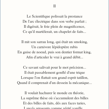
II
Le Scientifique polissait la prestance
De l'arc électrique dans son verbe parfait ;
Il digérait, le foie plein de magnificence,
Ce qu'il martèlerait, un chapelet de faits...
Il mit son sarrau long, qui était un smoking,
Un carnivore lépidoptère rubis
En guise de noeud, puis son dentier format king,
Afin d'articuler le vrai à grand débit...
Ce savant salivait pour le mot précision...
Il était passablement gonflé d'une trique
Lorsque l'on flattait son grand esprit tatillon,
Quand il comprenait d'un dessein la mécanique...
Il voulait hachurer le monde en théorie,
La suprême thèse où s'accumulent des billes
Et des billes de faits, dés aux faces taries,
Lancés arrogants comme vérité vanille...