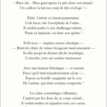
« Bien sûr... Mon guet-apens t'a pris dans son tunnel :
Un caillou t'a fait un coup de tête et d'ego ! »
Étêté, l'artiste se faisait pantomime.
Cela lassa vite l'encéphale de l'autre...
Il voulait parler à son challenger intime ;
Punir sa fantaisie, en faire son apôtre !
Il dévissa — rupture sonore élastique —
— Bruit de chair, de veines bougeant mauvaisement —
Sa tête jusqu'au dernier déclic horrifique,
L'arracha, avec un sourire tournoyant.
Avec une lenteur hiératique — et surtout
Parce qu'il était transitoirement cécite —,
Il posa sa bouille sanglante sur le cou
De l'artiste, qui était soudain composite !
Le crâne scientifique s'illumina,
C
aptivé par les dons de ce corps créatif...
Il voulut mettre en équation tous ces carats,