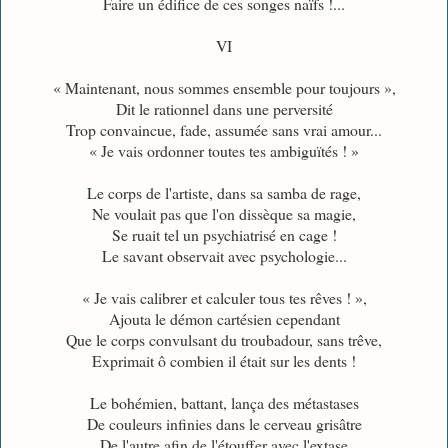
Faire un édifice de ces songes naïfs !...
VI
« Maintenant, nous sommes ensemble pour toujours »,
Dit le rationnel dans une perversité
Trop convaincue, fade, assumée sans vrai amour...
« Je vais ordonner toutes tes ambiguïtés ! »
Le corps de l'artiste, dans sa samba de rage,
Ne voulait pas que l'on dissèque sa magie,
Se ruait tel un psychiatrisé en cage !
Le savant observait avec psychologie...
« Je vais calibrer et calculer tous tes rêves ! »,
Ajouta le démon cartésien cependant
Que le corps convulsant du troubadour, sans trêve,
Exprimait ô combien il était sur les dents !
Le bohémien, battant, lança des métastases
De couleurs infinies dans le cerveau grisâtre
De l'autre afin de l'étouffer avec l'extase