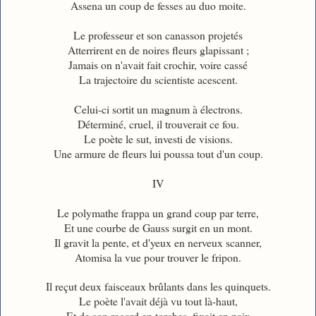
Assena un coup de fesses au duo moite.
Le professeur et son canasson projetés
Atterrirent en de noires fleurs glapissant ;
Jamais on n'avait fait crochir, voire cassé
La trajectoire du scientiste acescent.
Celui-ci sortit un magnum à électrons.
Déterminé, cruel, il trouverait ce fou.
Le poète le sut, investi de visions.
Une armure de fleurs lui poussa tout d'un coup.
IV
Le polymathe frappa un grand coup par terre,
Et une courbe de Gauss surgit en un mont.
Il gravit la pente, et d'yeux en nerveux scanner,
Atomisa la vue pour trouver le fripon.
Il reçut deux faisceaux brûlants dans les quinquets.
Le poète l'avait déjà vu tout là-haut,
Et de son regard en torches, fixait en paix