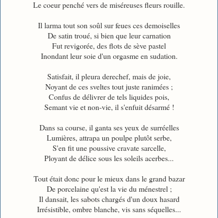
Le coeur penché vers de miséreuses fleurs rouille.
Il larma tout son soûl sur feues ces demoiselles
De satin troué, si bien que leur carnation
Fut revigorée, des flots de sève pastel
Inondant leur soie d'un orgasme en sudation.
Satisfait, il pleura derechef, mais de joie,
Noyant de ces sveltes tout juste ranimées ;
Confus de délivrer de tels liquides pois,
Semant vie et non-vie, il s'enfuit désarmé !
Dans sa course, il ganta ses yeux de surréelles
Lumières, attrapa un poulpe plutôt serbe,
S'en fit une poussive cravate sarcelle,
Ployant de délice sous les soleils acerbes...
Tout était donc pour le mieux dans le grand bazar
De porcelaine qu'est la vie du ménestrel ;
Il dansait, les sabots chargés d'un doux hasard
Irrésistible, ombre blanche, vis sans séquelles...