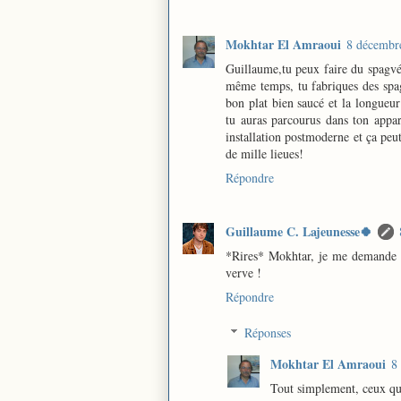
Mokhtar El Amraoui
8 décembr
Guillaume,tu peux faire du spagvél
même temps, tu fabriques des spagh
bon plat bien saucé et la longueu
tu auras parcourus dans ton appar
installation postmoderne et ça peut
de mille lieues!
Répondre
Guillaume C. Lajeunesse🍀
*Rires* Mokhtar, je me demande bi
verve !
Répondre
Réponses
Mokhtar El Amraoui
8
Tout simplement, ceux que