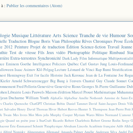
 à :
Publier les commentaires (Atom)
logie
Musique
Littérature
Arts
Science
Tranche de vie
Humour
So
ielle
Traduction
Blogue
Boris Vian
Philosophie
Rêves
Chroniques
Prose
Écol
te 2012
Peinture
Projet de traduction
Édition
Science-fiction
Travail
Jeanne
thie
Test de vitesse
Fils
Jeux vidéo
Photographie
Politique
Rimbaud
Sta
rrière
Extra-terrestres
Synchronicité
Dark Lady
Film
Informatique
Multipotentiali
nce
Eminem
Goethe
Intelligence
Policiers
Québec
Carl Gustav Jung
Louis-Ferdinan
alloween
Isaac Asimov
Klô Pelgag
Lecture
Léonard de Vinci
Rap
Rumi
Stratificatio
nest Hemingway
Exit l'or facile
Histoire
Jack Kerouac
Jean de La Fontaine
Joe Roga
Kiefer
Arnold Schwarzenegger
Big Bang à l'envers
Chantal Guy
Claude Sonnet
Co
ronnement
Fred Pellerin
Geneviève
Geneviève Rioux
Georges St-Pierre
Guillaume Dul
ohen
Librairie
Louis Pauwels
Maison d'édition
Marcel Proust
Mathématique
Muhammad
éjean Ducharme
William Youth
AlphaGo
AlphaStar
Amélie Nothomb
Antoine de Saint-E
rs
Charles Quenoche
ChatGPT
Christian Bobin
Daniel Tammet
David Saint-Jacques
Denis Vil
ri Salvador
Henry David Thoreau
Hiver
Hubert Reeves
Hunter S. Thompson
Jean-Pierre Petit
k Twain
Mes livres
Mot
Mots jolis
Murphy Cooper
Myriam Wares
Métro
Normand L'amour
ogie
Quand un poète joue à StarCraft
Ricardo
Robert Charlebois
Robert Greene
Rodin
Serge G
Chacour
Éric-Emmanuel Schmitt
'Pataphysique
Abraham Lincoln
Académie française
Adib Alkha
ki
Alfred Nomisky
Alimentation
Allemand
Amanda Palmer
Amélie
Anderson Silva
André For