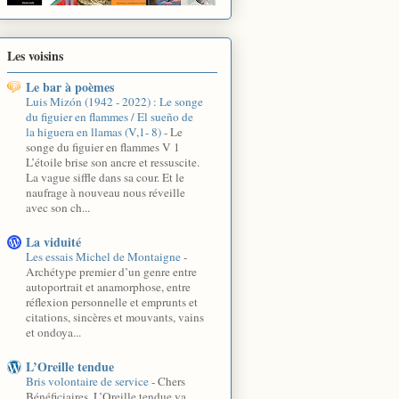
Les voisins
Le bar à poèmes
Luis Mizón (1942 - 2022) : Le songe
du figuier en flammes / El sueño de
la higuera en llamas (V,1- 8)
-
Le
songe du figuier en flammes V 1
L’étoile brise son ancre et ressuscite.
La vague siffle dans sa cour. Et le
naufrage à nouveau nous réveille
avec son ch...
La viduité
Les essais Michel de Montaigne
-
Archétype premier d’un genre entre
autoportrait et anamorphose, entre
réflexion personnelle et emprunts et
citations, sincères et mouvants, vains
et ondoya...
L’Oreille tendue
Bris volontaire de service
-
Chers
Bénéficiaires, L’Oreille tendue va