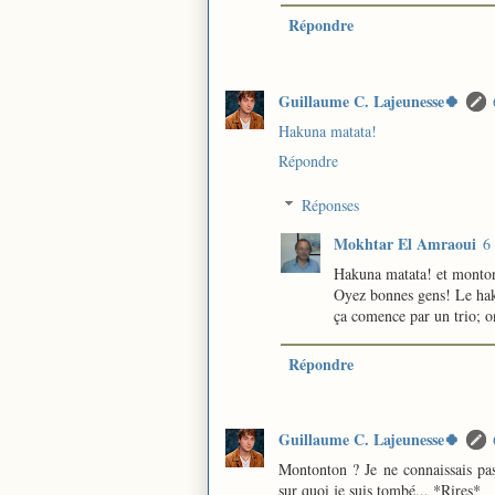
Répondre
Guillaume C. Lajeunesse🍀
Hakuna matata!
Répondre
Réponses
Mokhtar El Amraoui
6
Hakuna matata! et monton
Oyez bonnes gens! Le hak
ça comence par un trio; o
Répondre
Guillaume C. Lajeunesse🍀
Montonton ? Je ne connaissais pas 
sur quoi je suis tombé... *Rires*