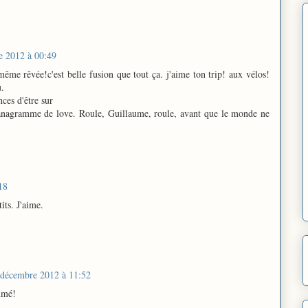
e 2012 à 00:49
e-même rêvée!c'est belle fusion que tout ça. j'aime ton trip! aux vélos!
u.
ces d'être sur
l'anagramme de love. Roule, Guillaume, roule, avant que le monde ne
18
tits. J'aime.
 décembre 2012 à 11:52
mmé!