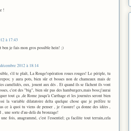
e !
12 à 17:43
 ben je fais mon gros possible hein! ;)
 décembre 2012 à 18:14
ssible, s'il te plaît, La Rouge!opération roues rouges! Le périple, tu
t repos; y aura pots, bien sûr et bosses non de chameaux mais de
es camélidés, eux, jouent aux dés . Et quand ils se fâchent ils vont
sses, c'est des "big", bien sûr pas des hamburgers,mais boss;j'aurai
iquer tout ça ,de Rome jusqu'à Carthage et les journées seront bien
ssi la variable dilatatoire delta quelque chose que je préfère te
as ce à quoi tu viens de penser , je t'assure! ça donne des idées ,
il , une sorte d'au-delà du bronzage!
ne fois, anagrammé, c'est l'essentiel; ça facilite tout terrain,cela