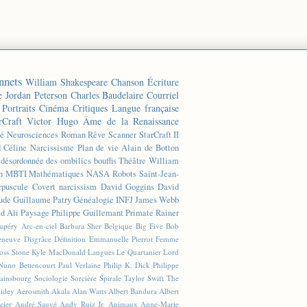
nnets
William Shakespeare
Chanson
Écriture
e
Jordan Peterson
Charles Baudelaire
Courriel
Portraits
Cinéma
Critiques
Langue française
rCraft
Victor Hugo
Âme de la Renaissance
té
Neurosciences
Roman
Rêve
Scanner
StarCraft II
d Céline
Narcissisme
Plan de vie
Alain de Botton
n désordonnée des ombilics bouffis
Théâtre
William
n
MBTI
Mathématiques
NASA
Robots
Saint-Jean-
rpuscule
Covert narcissism
David Goggins
David
ude
Guillaume Patry
Généalogie
INFJ
James Webb
 Ali
Paysage
Philippe Guillemant
Primate
Rainer
xupéry
Arc-en-ciel
Barbara Sher
Belgique
Big Five
Bob
leneuve
Disgrâce
Définition
Emmanuelle Pierrot
Femme
Joss Stone
Kyle MacDonald
Langues
Le Quartanier
Lord
Nuno Bettencourt
Paul Verlaine
Philip K. Dick
Philippe
ainsbourg
Sociologie
Sorcière
Spirale
Taylor Swift
The
lidey
Aerosmith
Akala
Alan Watts
Albert Bandura
Albert
cier
André Sauvé
Andy Ruiz Jr.
Animaux
Anne-Marie