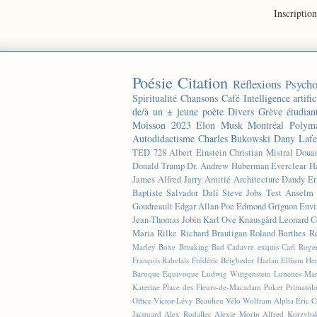
Inscription
Poésie
Citation
Réflexions
Psycho
Spiritualité
Chansons
Café
Intelligence artific
de/à un ± jeune poète
Divers
Grève étudian
Moisson 2023
Elon Musk
Montréal
Polyma
Autodidactisme
Charles Bukowski
Dany Lafe
TED
728
Albert Einstein
Christian Mistral
Doua
Donald Trump
Dr. Andrew Huberman
Everclear
H
James
Alfred Jarry
Amitié
Architecture
Dandy
Er
Baptiste
Salvador Dalí
Steve Jobs
Test
Anselm 
Goudreault
Edgar Allan Poe
Edmond Grignon
Envi
Jean-Thomas Jobin
Karl Ove Knausgård
Leonard C
Maria Rilke
Richard Brautigan
Roland Barthes
R
Marley
Boxe
Breaking Bad
Cadavre exquis
Carl Roge
François Rabelais
Frédéric Beigbeder
Harlan Ellison
Hen
Baroque Équivoque
Ludwig Wittgenstein
Lunettes
Mar
Katerine
Place des Fleurs-de-Macadam
Poker
Primatol
Office
Victor-Lévy Beaulieu
Vélo
Wolfram Alpha
Éric 
Jacquard
Alex Rodallec
Alexie Morin
Alfred Korzybs