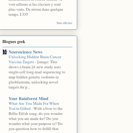
voir ailleurs si les claviers y sont
plus verts. De retour dans quelque
temps. L’OT
Tout afficher
Blogues geek
Neuroscience News
Unlocking Hidden Brain Cancer
Vaccine Targets
-
[image: This
shows a brain.]A new study uses
single-cell long-read sequencing to
map hidden genetic isoforms in
glioblastoma, unlocking novel
targets for p...
Your Rainforest Mind
What Are You Made For When
You’re Gifted
-
With a bow to the
Billie Eilish song, do you wonder
what you are made for? Do you
wonder what your purpose is? Do
you question how to fulfill that