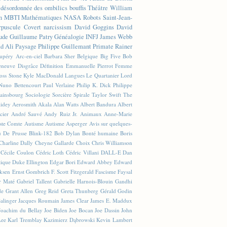
n désordonnée des ombilics bouffis
Théâtre
William
n
MBTI
Mathématiques
NASA
Robots
Saint-Jean-
rpuscule
Covert narcissism
David Goggins
David
ude
Guillaume Patry
Généalogie
INFJ
James Webb
 Ali
Paysage
Philippe Guillemant
Primate
Rainer
xupéry
Arc-en-ciel
Barbara Sher
Belgique
Big Five
Bob
leneuve
Disgrâce
Définition
Emmanuelle Pierrot
Femme
Joss Stone
Kyle MacDonald
Langues
Le Quartanier
Lord
Nuno Bettencourt
Paul Verlaine
Philip K. Dick
Philippe
ainsbourg
Sociologie
Sorcière
Spirale
Taylor Swift
The
lidey
Aerosmith
Akala
Alan Watts
Albert Bandura
Albert
cier
André Sauvé
Andy Ruiz Jr.
Animaux
Anne-Marie
ste Comte
Autisme
Autisme Asperger
Avis sur quelques-
u De Prusse
Blink-182
Bob Dylan
Bonté humaine
Boris
Charline Dally
Cheyne Gallarde
Choix
Chris Williamson
Cécile Coulon
Cédric Loth
Cédric Villani
DALL-E
Dan
tique
Duke Ellington
Edgar Bori
Edward Abbey
Edward
iksen
Ernst Gombrich
F. Scott Fitzgerald
Fascisme
Faysal
r Maté
Gabriel Tallent
Gabrielle Harnois-Blouin
Gandhi
de
Grant Allen
Greg Reid
Greta Thunberg
Gérald Godin
Salinger
Jacques Roumain
James Clear
James E. Maddux
Joachim du Bellay
Joe Biden
Joe Bocan
Joe Dassin
John
Lee
Karl Tremblay
Kazimierz Dąbrowski
Kevin Lambert