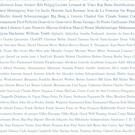
alloween
Isaac Asimov
Klô Pelgag
Lecture
Léonard de Vinci
Rap
Rumi
Stratificatio
nest Hemingway
Exit l'or facile
Histoire
Jack Kerouac
Jean de La Fontaine
Joe Roga
Kiefer
Arnold Schwarzenegger
Big Bang à l'envers
Chantal Guy
Claude Sonnet
Co
ronnement
Fred Pellerin
Geneviève
Geneviève Rioux
Georges St-Pierre
Guillaume Dul
ohen
Librairie
Louis Pauwels
Maison d'édition
Marcel Proust
Mathématique
Muhammad
éjean Ducharme
William Youth
AlphaGo
AlphaStar
Amélie Nothomb
Antoine de Saint-E
rs
Charles Quenoche
ChatGPT
Christian Bobin
Daniel Tammet
David Saint-Jacques
Denis Vil
ri Salvador
Henry David Thoreau
Hiver
Hubert Reeves
Hunter S. Thompson
Jean-Pierre Petit
k Twain
Mes livres
Mot
Mots jolis
Murphy Cooper
Myriam Wares
Métro
Normand L'amour
ogie
Quand un poète joue à StarCraft
Ricardo
Robert Charlebois
Robert Greene
Rodin
Serge G
Chacour
Éric-Emmanuel Schmitt
'Pataphysique
Abraham Lincoln
Académie française
Adib Alkha
ki
Alfred Nomisky
Alimentation
Allemand
Amanda Palmer
Amélie
Anderson Silva
André For
retière
Antonin Artaud
Aristote
Arkells
Art Alexakis
Arthur Schopenhauer
Atomic Habits
Augu
ike Winkelmann)
Benjamin Franklin
Bernard Werber
Bernie Sanders
Bill Gates
Bill Maher
Ble
ian Greene
Bruce Lee
Bruno Lalonde
Bureaucratie
Carl Sagan
Catherine Dorion
Charles Trenet
aude Gauvreau
Claude-Henri Grignon
Colum McCann
Conte
Corée du Sud
Cowboys Fringants
Chappelle
Delphine de Vigan
Diane Foley
Dr Fanny Nusbaum Paganetti
Dr. Marc Brackett
Drola
efebvre
Elton John
Elvis Presley
Emilie Wapnick
Emmanuel Kant
Emmanuel Macron
Erik Didr
e félicité
France
Frank Herbert
Frank Sinatra
Frans de Waal
François Bellefeuille
Freud
Gabo
vremont
Gestion de projets
Gilles Duceppe
Gilles Kègle
Good Will Hunting
Grand Corps Mala
ermann Hesse
Hip-Hop
Hipster
Hiroshi Ishiguro
Ina Mihalache
Indépendance
Itinérance
J. D. 
rbe
Jean-François Vezina
Jean-Marie Poupart
Jean-Paul Sartre
Jeff Bezos
Jim Carrey
Jipé Dalpé
ppard
Johnny Cash
Joseph Campbell
Julie Dachez
Justin Trudeau
Jérémy Gabriel
Jésus
Kai-Fu 