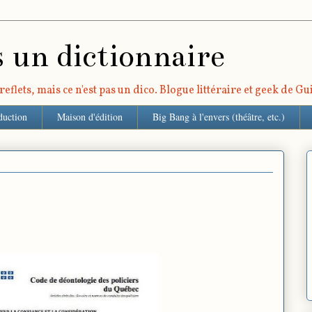
s un dictionnaire
eflets, mais ce n'est pas un dico. Blogue littéraire et geek de G
duction
Maison d'édition
Big Bang à l'envers (théâtre, etc.)