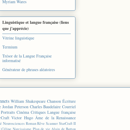
Myriam Wares
Linguistique et langue française (liens
que j'apprécie)
Vitrine linguistique
Termium
Trésor de la Langue Française
informatisé
Générateur de phrases aléatoires
nnets
William Shakespeare
Chanson
Écriture
e
Jordan Peterson
Charles Baudelaire
Courriel
Portraits
Cinéma
Critiques
Langue française
rCraft
Victor Hugo
Âme de la Renaissance
té
Neurosciences
Roman
Rêve
Scanner
StarCraft II
d Céline
Narcissisme
Plan de vie
Alain de Botton