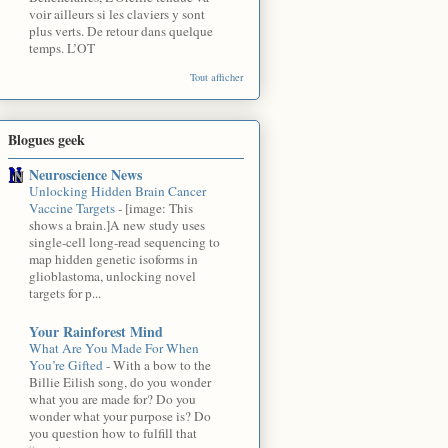
voir ailleurs si les claviers y sont
plus verts. De retour dans quelque
temps. L’OT
Tout afficher
Blogues geek
Neuroscience News
Unlocking Hidden Brain Cancer
Vaccine Targets
-
[image: This
shows a brain.]A new study uses
single-cell long-read sequencing to
map hidden genetic isoforms in
glioblastoma, unlocking novel
targets for p...
Your Rainforest Mind
What Are You Made For When
You’re Gifted
-
With a bow to the
Billie Eilish song, do you wonder
what you are made for? Do you
wonder what your purpose is? Do
you question how to fulfill that