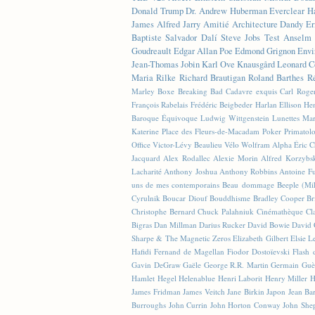
Donald Trump
Dr. Andrew Huberman
Everclear
H
James
Alfred Jarry
Amitié
Architecture
Dandy
Er
Baptiste
Salvador Dalí
Steve Jobs
Test
Anselm 
Goudreault
Edgar Allan Poe
Edmond Grignon
Envi
Jean-Thomas Jobin
Karl Ove Knausgård
Leonard C
Maria Rilke
Richard Brautigan
Roland Barthes
R
Marley
Boxe
Breaking Bad
Cadavre exquis
Carl Roge
François Rabelais
Frédéric Beigbeder
Harlan Ellison
Hen
Baroque Équivoque
Ludwig Wittgenstein
Lunettes
Mar
Katerine
Place des Fleurs-de-Macadam
Poker
Primatol
Office
Victor-Lévy Beaulieu
Vélo
Wolfram Alpha
Éric 
Jacquard
Alex Rodallec
Alexie Morin
Alfred Korzybs
Lacharité
Anthony Joshua
Anthony Robbins
Antoine Fu
uns de mes contemporains
Beau dommage
Beeple (M
Cyrulnik
Boucar Diouf
Bouddhisme
Bradley Cooper
Br
Christophe Bernard
Chuck Palahniuk
Cinémathèque
Cl
Bigras
Dan Millman
Darius Rucker
David Bowie
David 
Sharpe & The Magnetic Zeros
Elizabeth Gilbert
Elsie L
Hafidi
Fernand de Magellan
Fiodor Dostoïevski
Flash d
Gavin DeGraw
Gaële
George R.R. Martin
Germain Guè
Hamlet
Hegel
Helenablue
Henri Laborit
Henry Miller
H
James Fridman
James Veitch
Jane Birkin
Japon
Jean Ba
Burroughs
John Currin
John Horton Conway
John She