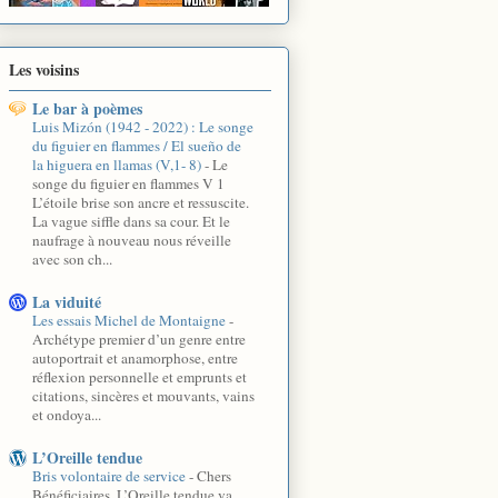
Les voisins
Le bar à poèmes
Luis Mizón (1942 - 2022) : Le songe
du figuier en flammes / El sueño de
la higuera en llamas (V,1- 8)
-
Le
songe du figuier en flammes V 1
L’étoile brise son ancre et ressuscite.
La vague siffle dans sa cour. Et le
naufrage à nouveau nous réveille
avec son ch...
La viduité
Les essais Michel de Montaigne
-
Archétype premier d’un genre entre
autoportrait et anamorphose, entre
réflexion personnelle et emprunts et
citations, sincères et mouvants, vains
et ondoya...
L’Oreille tendue
Bris volontaire de service
-
Chers
Bénéficiaires, L’Oreille tendue va