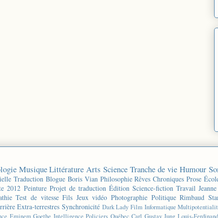
logie
Musique
Littérature
Arts
Science
Tranche de vie
Humour
So
ielle
Traduction
Blogue
Boris Vian
Philosophie
Rêves
Chroniques
Prose
Écol
te 2012
Peinture
Projet de traduction
Édition
Science-fiction
Travail
Jeanne
thie
Test de vitesse
Fils
Jeux vidéo
Photographie
Politique
Rimbaud
Sta
rrière
Extra-terrestres
Synchronicité
Dark Lady
Film
Informatique
Multipotentiali
nce
Eminem
Goethe
Intelligence
Policiers
Québec
Carl Gustav Jung
Louis-Ferdinan