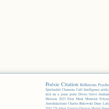
Poésie
Citation
Réflexions
Psycho
Spiritualité
Chansons
Café
Intelligence artific
de/à un ± jeune poète
Divers
Grève étudian
Moisson 2023
Elon Musk
Montréal
Polyma
Autodidactisme
Charles Bukowski
Dany Lafe
TED
728
Albert Einstein
Christian Mistral
Doua