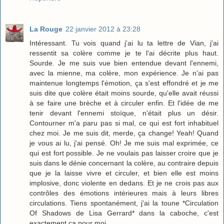
La Rouge
22 janvier 2012 à 23:28
Intéressant. Tu vois quand j'ai lu ta lettre de Vian, j'ai
ressentit sa colère comme je te l'ai décrite plus haut.
Sourde. Je me suis vue bien entendue devant l'ennemi,
avec la mienne, ma colère, mon expérience. Je n'ai pas
maintenue longtemps l'émotion, ça s'est effondré et je me
suis dite que colère était moins sourde, qu'elle avait réussi
à se faire une brèche et à circuler enfin. Et l'idée de me
tenir devant l'ennemi stoïque, n'était plus un désir.
Contourner m'a paru pas si mal, ce qui est fort inhabituel
chez moi. Je me suis dit, merde, ça change! Yeah! Quand
je vous ai lu, j'ai pensé. Oh! Je me suis mal exprimée, ce
qui est fort possible. Je ne voulais pas laisser croire que je
suis dans le dénie concernant la colère, au contraire depuis
que je la laisse vivre et circuler, et bien elle est moins
implosive, donc violente en dedans. Et je ne crois pas aux
contrôles des émotions intérieures mais à leurs libres
circulations. Tiens spontanément, j'ai la toune *Circulation
Of Shadows de Lisa Gerrard* dans la caboche, c'est
exactement ça pour moi.