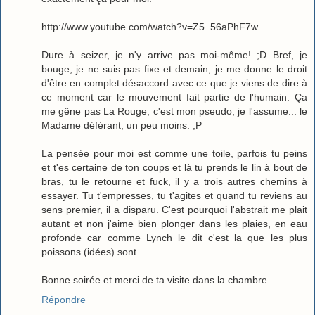
http://www.youtube.com/watch?v=Z5_56aPhF7w
Dure à seizer, je n'y arrive pas moi-même! ;D Bref, je
bouge, je ne suis pas fixe et demain, je me donne le droit
d'être en complet désaccord avec ce que je viens de dire à
ce moment car le mouvement fait partie de l'humain. Ça
me gêne pas La Rouge, c'est mon pseudo, je l'assume... le
Madame déférant, un peu moins. ;P
La pensée pour moi est comme une toile, parfois tu peins
et t'es certaine de ton coups et là tu prends le lin à bout de
bras, tu le retourne et fuck, il y a trois autres chemins à
essayer. Tu t'empresses, tu t'agites et quand tu reviens au
sens premier, il a disparu. C'est pourquoi l'abstrait me plait
autant et non j'aime bien plonger dans les plaies, en eau
profonde car comme Lynch le dit c'est la que les plus
poissons (idées) sont.
Bonne soirée et merci de ta visite dans la chambre.
Répondre