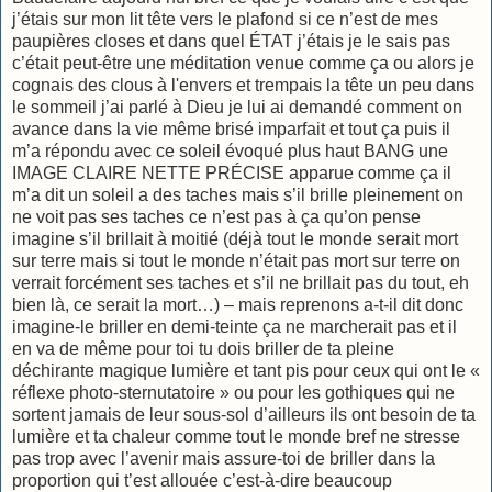
j’étais sur mon lit tête vers le plafond si ce n’est de mes
paupières closes et dans quel ÉTAT j’étais je le sais pas
c’était peut-être une méditation venue comme ça ou alors je
cognais des clous à l'envers et trempais la tête un peu dans
le sommeil j’ai parlé à Dieu je lui ai demandé comment on
avance dans la vie même brisé imparfait et tout ça puis il
m’a répondu avec ce soleil évoqué plus haut BANG une
IMAGE CLAIRE NETTE PRÉCISE apparue comme ça il
m’a dit un soleil a des taches mais s’il brille pleinement on
ne voit pas ses taches ce n’est pas à ça qu’on pense
imagine s’il brillait à moitié (déjà tout le monde serait mort
sur terre mais si tout le monde n’était pas mort sur terre on
verrait forcément ses taches et s’il ne brillait pas du tout, eh
bien là, ce serait la mort…) – mais reprenons a-t-il dit donc
imagine-le briller en demi-teinte ça ne marcherait pas et il
en va de même pour toi tu dois briller de ta pleine
déchirante magique lumière et tant pis pour ceux qui ont le «
réflexe photo-sternutatoire » ou pour les gothiques qui ne
sortent jamais de leur sous-sol d’ailleurs ils ont besoin de ta
lumière et ta chaleur comme tout le monde bref ne stresse
pas trop avec l’avenir mais assure-toi de briller dans la
proportion qui t’est allouée c’est-à-dire beaucoup