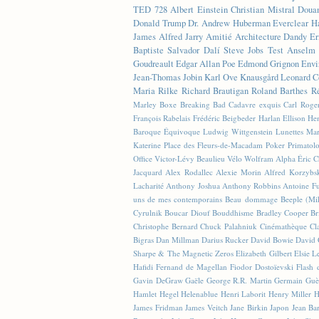
TED
728
Albert Einstein
Christian Mistral
Doua
Donald Trump
Dr. Andrew Huberman
Everclear
H
James
Alfred Jarry
Amitié
Architecture
Dandy
Er
Baptiste
Salvador Dalí
Steve Jobs
Test
Anselm 
Goudreault
Edgar Allan Poe
Edmond Grignon
Envi
Jean-Thomas Jobin
Karl Ove Knausgård
Leonard C
Maria Rilke
Richard Brautigan
Roland Barthes
R
Marley
Boxe
Breaking Bad
Cadavre exquis
Carl Roge
François Rabelais
Frédéric Beigbeder
Harlan Ellison
Hen
Baroque Équivoque
Ludwig Wittgenstein
Lunettes
Mar
Katerine
Place des Fleurs-de-Macadam
Poker
Primatol
Office
Victor-Lévy Beaulieu
Vélo
Wolfram Alpha
Éric 
Jacquard
Alex Rodallec
Alexie Morin
Alfred Korzybs
Lacharité
Anthony Joshua
Anthony Robbins
Antoine Fu
uns de mes contemporains
Beau dommage
Beeple (M
Cyrulnik
Boucar Diouf
Bouddhisme
Bradley Cooper
Br
Christophe Bernard
Chuck Palahniuk
Cinémathèque
Cl
Bigras
Dan Millman
Darius Rucker
David Bowie
David 
Sharpe & The Magnetic Zeros
Elizabeth Gilbert
Elsie L
Hafidi
Fernand de Magellan
Fiodor Dostoïevski
Flash d
Gavin DeGraw
Gaële
George R.R. Martin
Germain Guè
Hamlet
Hegel
Helenablue
Henri Laborit
Henry Miller
H
James Fridman
James Veitch
Jane Birkin
Japon
Jean Ba