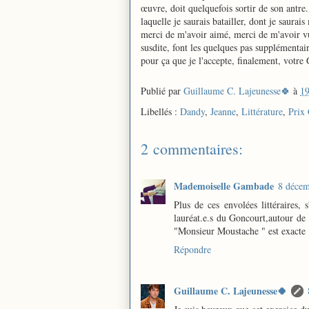
œuvre, doit quelquefois sortir de son antr
laquelle je saurais batailler, dont je saura
merci de m'avoir aimé, merci de m'avoir vu.
susdite, font les quelques pas supplémentair
pour ça que je l'accepte, finalement, votre
Publié par
Guillaume C. Lajeunesse🍀
à
19
Libellés :
Dandy
,
Jeanne
,
Littérature
,
Prix
2 commentaires:
Mademoiselle Gambade
8 décem
Plus de ces envolées littéraires, s
lauréat.e.s du Goncourt,autour de 
"Monsieur Moustache " est exacte ! 
Répondre
Guillaume C. Lajeunesse🍀