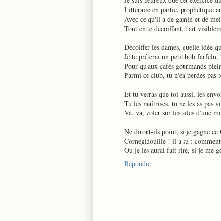
Je suis heureux que cet exercice d
Littéraire en partie, prophétique a
Avec ce qu'il a de gamin et de meil
Tout en te décoiffant, t'ait visible
Décoiffer les dames, quelle idée q
Je te prêterai un petit bob farfelu,
Pour qu'aux cafés gourmands pleins
Parmi ce club, tu n'en perdes pas t
Et tu verras que toi aussi, les envo
Tu les maîtrises, tu ne les as pas v
Va, va, voler sur les ailes d'une m
Ne diront-ils point, si je gagne ce
Cornegidouille ! il a su : comment 
Ou je les aurai fait rire, si je me g
Répondre