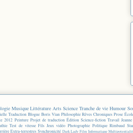
logie
Musique
Littérature
Arts
Science
Tranche de vie
Humour
So
ielle
Traduction
Blogue
Boris Vian
Philosophie
Rêves
Chroniques
Prose
Écol
te 2012
Peinture
Projet de traduction
Édition
Science-fiction
Travail
Jeanne
thie
Test de vitesse
Fils
Jeux vidéo
Photographie
Politique
Rimbaud
Sta
rrière
Extra-terrestres
Synchronicité
Dark Lady
Film
Informatique
Multipotentiali