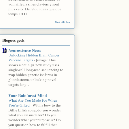
voir ailleurs si les claviers y sont
plus verts. De retour dans quelque
temps. L’OT
Tout afficher
Blogues geek
Neuroscience News
Unlocking Hidden Brain Cancer
Vaccine Targets
-
[image: This
shows a brain.]A new study uses
single-cell long-read sequencing to
map hidden genetic isoforms in
glioblastoma, unlocking novel
targets for p...
Your Rainforest Mind
What Are You Made For When
You’re Gifted
-
With a bow to the
Billie Eilish song, do you wonder
what you are made for? Do you
wonder what your purpose is? Do
you question how to fulfill that