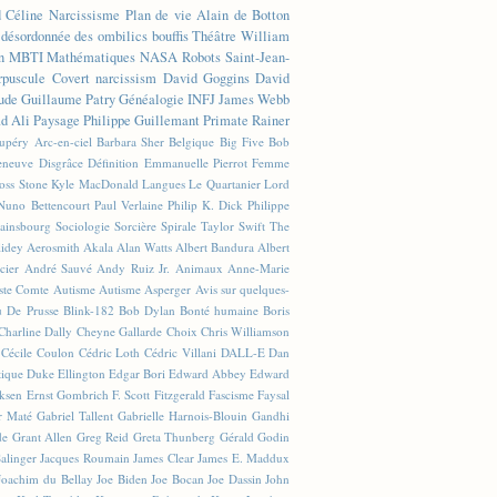
d Céline
Narcissisme
Plan de vie
Alain de Botton
n désordonnée des ombilics bouffis
Théâtre
William
n
MBTI
Mathématiques
NASA
Robots
Saint-Jean-
rpuscule
Covert narcissism
David Goggins
David
ude
Guillaume Patry
Généalogie
INFJ
James Webb
 Ali
Paysage
Philippe Guillemant
Primate
Rainer
xupéry
Arc-en-ciel
Barbara Sher
Belgique
Big Five
Bob
leneuve
Disgrâce
Définition
Emmanuelle Pierrot
Femme
Joss Stone
Kyle MacDonald
Langues
Le Quartanier
Lord
Nuno Bettencourt
Paul Verlaine
Philip K. Dick
Philippe
ainsbourg
Sociologie
Sorcière
Spirale
Taylor Swift
The
lidey
Aerosmith
Akala
Alan Watts
Albert Bandura
Albert
cier
André Sauvé
Andy Ruiz Jr.
Animaux
Anne-Marie
ste Comte
Autisme
Autisme Asperger
Avis sur quelques-
u De Prusse
Blink-182
Bob Dylan
Bonté humaine
Boris
Charline Dally
Cheyne Gallarde
Choix
Chris Williamson
Cécile Coulon
Cédric Loth
Cédric Villani
DALL-E
Dan
tique
Duke Ellington
Edgar Bori
Edward Abbey
Edward
iksen
Ernst Gombrich
F. Scott Fitzgerald
Fascisme
Faysal
r Maté
Gabriel Tallent
Gabrielle Harnois-Blouin
Gandhi
de
Grant Allen
Greg Reid
Greta Thunberg
Gérald Godin
Salinger
Jacques Roumain
James Clear
James E. Maddux
Joachim du Bellay
Joe Biden
Joe Bocan
Joe Dassin
John