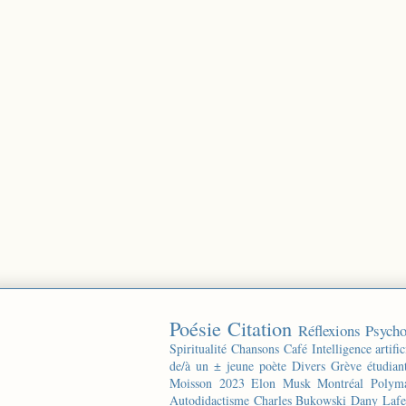
Poésie
Citation
Réflexions
Psycho
Spiritualité
Chansons
Café
Intelligence artific
de/à un ± jeune poète
Divers
Grève étudian
Moisson 2023
Elon Musk
Montréal
Polyma
Autodidactisme
Charles Bukowski
Dany Lafe