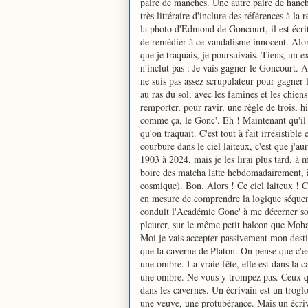
paire de manches. Une autre paire de hanche
très littéraire d'inclure des références à la
la photo d'Edmond de Goncourt, il est écri
de remédier à ce vandalisme innocent. Alors
que je traquais, je poursuivais. Tiens, un ex
n'inclut pas : Je vais gagner le Goncourt. Al
ne suis pas assez scrupulateur pour gagner l
au ras du sol, avec les famines et les chien
remporter, pour ravir, une règle de trois, h
comme ça, le Gonc'. Eh ! Maintenant qu'il 
qu'on traquait. C'est tout à fait irrésistib
courbure dans le ciel laiteux, c'est que j'a
1903 à 2024, mais je les lirai plus tard, à 
boire des matcha latte hebdomadairement, 
cosmique). Bon. Alors ! Ce ciel laiteux ! Ce
en mesure de comprendre la logique séquent
conduit l'Académie Gonc' à me décerner son 
pleurer, sur le même petit balcon que Moha
Moi je vais accepter passivement mon desti
que la caverne de Platon. On pense que c'est
une ombre. La vraie fête, elle est dans la ca
une ombre. Ne vous y trompez pas. Ceux qui 
dans les cavernes. Un écrivain est un troglod
une veuve, une protubérance. Mais un écrivai