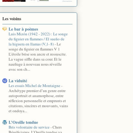
Les voisins
Le bar à poèmes
Luis Mizón (1942 - 2022) : Le songe
du figuier en flammes / El sueño de
la higuera en llamas (V,1- 8)
-
Le
songe du figuier en flammes V 1
L’étoile brise son ancre et ressuscite.
La vague siffle dans sa cour. Et le
naufrage à nouveau nous réveille
avec son ch...
La viduité
Les essais Michel de Montaigne
-
Archétype premier d’un genre entre
autoportrait et anamorphose, entre
réflexion personnelle et emprunts et
citations, sincères et mouvants, vains
et ondoya...
L’Oreille tendue
Bris volontaire de service
-
Chers
Bénéficiaires, L’Oreille tendue va