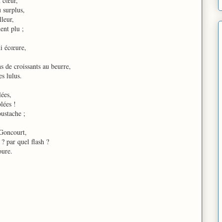
u cœur,
u surplus,
leur,
ment plu ;
ui écœure,
 de croissants au beurre,
es lulus.
lées,
olées !
oustache ;
 Goncourt,
? par quel flash ?
oure.