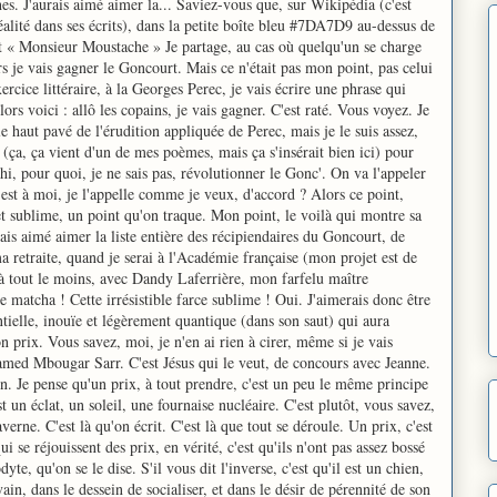
s. J'aurais aimé aimer la... Saviez-vous que, sur Wikipédia (c'est
 réalité dans ses écrits), dans la petite boîte bleu #7DA7D9 au-dessus de
t « Monsieur Moustache » Je partage, au cas où quelqu'un se charge
 je vais gagner le Goncourt. Mais ce n'était pas mon point, pas celui
ercice littéraire, à la Georges Perec, je vais écrire une phrase qui
ors voici : allô les copains, je vais gagner. C'est raté. Vous voyez. Je
e haut pavé de l'érudition appliquée de Perec, mais je le suis assez,
s (ça, ça vient d'un de mes poèmes, mais ça s'insérait bien ici) pour
ihi, pour quoi, je ne sais pas, révolutionner le Gonc'. On va l'appeler
est à moi, je l'appelle comme je veux, d'accord ? Alors ce point,
le et sublime, un point qu'on traque. Mon point, le voilà qui montre sa
urais aimé aimer la liste entière des récipiendaires du Goncourt, de
ma retraite, quand je serai à l'Académie française (mon projet est de
à tout le moins, avec Dandy Laferrière, mon farfelu maître
 matcha ! Cette irrésistible farce sublime ! Oui. J'aimerais donc être
ielle, inouïe et légèrement quantique (dans son saut) qui aura
prix. Vous savez, moi, je n'en ai rien à cirer, même si je vais
med Mbougar Sarr. C'est Jésus qui le veut, de concours avec Jeanne.
n. Je pense qu'un prix, à tout prendre, c'est un peu le même principe
 un éclat, un soleil, une fournaise nucléaire. C'est plutôt, vous savez,
verne. C'est là qu'on écrit. C'est là que tout se déroule. Un prix, c'est
se réjouissent des prix, en vérité, c'est qu'ils n'ont pas assez bossé
yte, qu'on se le dise. S'il vous dit l'inverse, c'est qu'il est un chien,
n, dans le dessein de socialiser, et dans le désir de pérennité de son