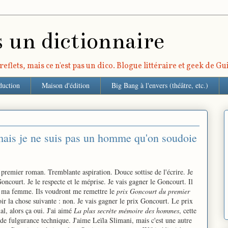
s un dictionnaire
eflets, mais ce n'est pas un dico. Blogue littéraire et geek de G
duction
Maison d'édition
Big Bang à l'envers (théâtre, etc.)
mais je ne suis pas un homme qu'on soudoie
premier roman. Tremblante aspiration. Douce sottise de l'écrire. Je
Goncourt. Je le respecte et le méprise. Je vais gagner le Goncourt. Il
e ma femme. Ils voudront me remettre le
prix Goncourt du premier
oir la chose suivante : non. Je vais gagner le prix Goncourt. Le prix
l, alors ça oui. J'ai aimé
La plus secrète mémoire des hommes
, cette
 de fulgurance technique. J'aime Leïla Slimani, mais c'est une autre