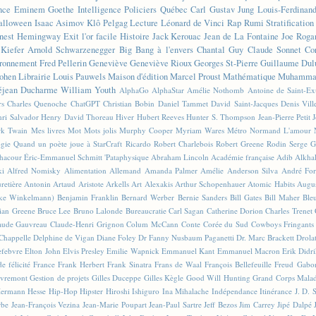
nce
Eminem
Goethe
Intelligence
Policiers
Québec
Carl Gustav Jung
Louis-Ferdinan
alloween
Isaac Asimov
Klô Pelgag
Lecture
Léonard de Vinci
Rap
Rumi
Stratificatio
nest Hemingway
Exit l'or facile
Histoire
Jack Kerouac
Jean de La Fontaine
Joe Roga
Kiefer
Arnold Schwarzenegger
Big Bang à l'envers
Chantal Guy
Claude Sonnet
Co
ronnement
Fred Pellerin
Geneviève
Geneviève Rioux
Georges St-Pierre
Guillaume Dul
ohen
Librairie
Louis Pauwels
Maison d'édition
Marcel Proust
Mathématique
Muhammad
éjean Ducharme
William Youth
AlphaGo
AlphaStar
Amélie Nothomb
Antoine de Saint-E
rs
Charles Quenoche
ChatGPT
Christian Bobin
Daniel Tammet
David Saint-Jacques
Denis Vil
ri Salvador
Henry David Thoreau
Hiver
Hubert Reeves
Hunter S. Thompson
Jean-Pierre Petit
k Twain
Mes livres
Mot
Mots jolis
Murphy Cooper
Myriam Wares
Métro
Normand L'amour
ogie
Quand un poète joue à StarCraft
Ricardo
Robert Charlebois
Robert Greene
Rodin
Serge G
Chacour
Éric-Emmanuel Schmitt
'Pataphysique
Abraham Lincoln
Académie française
Adib Alkha
ki
Alfred Nomisky
Alimentation
Allemand
Amanda Palmer
Amélie
Anderson Silva
André For
retière
Antonin Artaud
Aristote
Arkells
Art Alexakis
Arthur Schopenhauer
Atomic Habits
Augu
ike Winkelmann)
Benjamin Franklin
Bernard Werber
Bernie Sanders
Bill Gates
Bill Maher
Ble
ian Greene
Bruce Lee
Bruno Lalonde
Bureaucratie
Carl Sagan
Catherine Dorion
Charles Trenet
aude Gauvreau
Claude-Henri Grignon
Colum McCann
Conte
Corée du Sud
Cowboys Fringants
Chappelle
Delphine de Vigan
Diane Foley
Dr Fanny Nusbaum Paganetti
Dr. Marc Brackett
Drola
efebvre
Elton John
Elvis Presley
Emilie Wapnick
Emmanuel Kant
Emmanuel Macron
Erik Didr
e félicité
France
Frank Herbert
Frank Sinatra
Frans de Waal
François Bellefeuille
Freud
Gabo
vremont
Gestion de projets
Gilles Duceppe
Gilles Kègle
Good Will Hunting
Grand Corps Mala
ermann Hesse
Hip-Hop
Hipster
Hiroshi Ishiguro
Ina Mihalache
Indépendance
Itinérance
J. D. 
rbe
Jean-François Vezina
Jean-Marie Poupart
Jean-Paul Sartre
Jeff Bezos
Jim Carrey
Jipé Dalpé