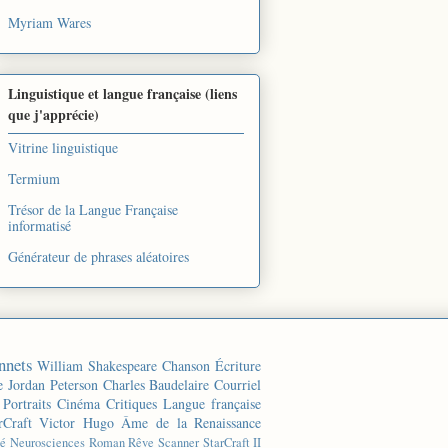
Myriam Wares
Linguistique et langue française (liens
que j'apprécie)
Vitrine linguistique
Termium
Trésor de la Langue Française
informatisé
Générateur de phrases aléatoires
nnets
William Shakespeare
Chanson
Écriture
e
Jordan Peterson
Charles Baudelaire
Courriel
Portraits
Cinéma
Critiques
Langue française
rCraft
Victor Hugo
Âme de la Renaissance
té
Neurosciences
Roman
Rêve
Scanner
StarCraft II