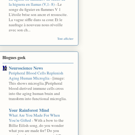
la higuera en llamas (V,1- 8)
-
Le
songe du figuier en flammes V 1
L’étoile brise son ancre et ressuscite.
La vague siffle dans sa cour. Et le
naufrage à nouveau nous réveille
avec son ch...
Tout afficher
Blogues geek
Neuroscience News
Peripheral Blood Cells Replenish
Aging Human Microglia
-
[image:
This shows microglia.]Peripheral
blood-derived immune cells cross
into the aging human brain and
transform into functional microglia.
Your Rainforest Mind
What Are You Made For When
You’re Gifted
-
With a bow to the
Billie Eilish song, do you wonder
what you are made for? Do you