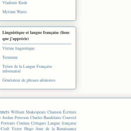
Vladimir Kush
Myriam Wares
Linguistique et langue française (liens
que j'apprécie)
Vitrine linguistique
Termium
Trésor de la Langue Française
informatisé
Générateur de phrases aléatoires
nnets
William Shakespeare
Chanson
Écriture
e
Jordan Peterson
Charles Baudelaire
Courriel
Portraits
Cinéma
Critiques
Langue française
rCraft
Victor Hugo
Âme de la Renaissance