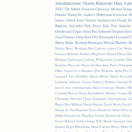
Autodidactisme
Charles Bukowski
Dany Lafe
TED
728
Albert Einstein
Christian Mistral
Doua
Donald Trump
Dr. Andrew Huberman
Everclear
H
James
Alfred Jarry
Amitié
Architecture
Dandy
Er
Baptiste
Salvador Dalí
Steve Jobs
Test
Anselm 
Goudreault
Edgar Allan Poe
Edmond Grignon
Envi
Jean-Thomas Jobin
Karl Ove Knausgård
Leonard C
Maria Rilke
Richard Brautigan
Roland Barthes
R
Marley
Boxe
Breaking Bad
Cadavre exquis
Carl Roge
François Rabelais
Frédéric Beigbeder
Harlan Ellison
Hen
Baroque Équivoque
Ludwig Wittgenstein
Lunettes
Mar
Katerine
Place des Fleurs-de-Macadam
Poker
Primatol
Office
Victor-Lévy Beaulieu
Vélo
Wolfram Alpha
Éric 
Jacquard
Alex Rodallec
Alexie Morin
Alfred Korzybs
Lacharité
Anthony Joshua
Anthony Robbins
Antoine Fu
uns de mes contemporains
Beau dommage
Beeple (M
Cyrulnik
Boucar Diouf
Bouddhisme
Bradley Cooper
Br
Christophe Bernard
Chuck Palahniuk
Cinémathèque
Cl
Bigras
Dan Millman
Darius Rucker
David Bowie
David 
Sharpe & The Magnetic Zeros
Elizabeth Gilbert
Elsie L
Hafidi
Fernand de Magellan
Fiodor Dostoïevski
Flash d
Gavin DeGraw
Gaële
George R.R. Martin
Germain Guè
Hamlet
Hegel
Helenablue
Henri Laborit
Henry Miller
H