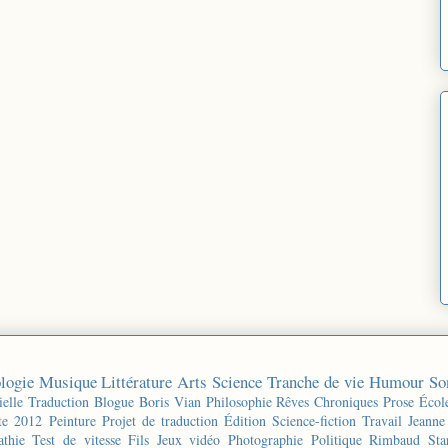
logie
Musique
Littérature
Arts
Science
Tranche de vie
Humour
So
ielle
Traduction
Blogue
Boris Vian
Philosophie
Rêves
Chroniques
Prose
Écol
te 2012
Peinture
Projet de traduction
Édition
Science-fiction
Travail
Jeanne
thie
Test de vitesse
Fils
Jeux vidéo
Photographie
Politique
Rimbaud
Sta