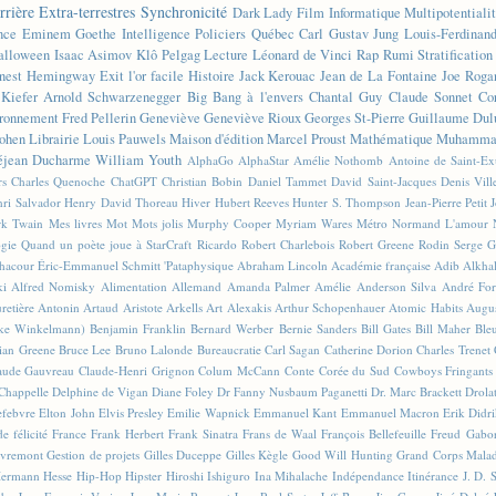
rrière
Extra-terrestres
Synchronicité
Dark Lady
Film
Informatique
Multipotentiali
nce
Eminem
Goethe
Intelligence
Policiers
Québec
Carl Gustav Jung
Louis-Ferdinan
alloween
Isaac Asimov
Klô Pelgag
Lecture
Léonard de Vinci
Rap
Rumi
Stratificatio
nest Hemingway
Exit l'or facile
Histoire
Jack Kerouac
Jean de La Fontaine
Joe Roga
Kiefer
Arnold Schwarzenegger
Big Bang à l'envers
Chantal Guy
Claude Sonnet
Co
ronnement
Fred Pellerin
Geneviève
Geneviève Rioux
Georges St-Pierre
Guillaume Dul
ohen
Librairie
Louis Pauwels
Maison d'édition
Marcel Proust
Mathématique
Muhammad
éjean Ducharme
William Youth
AlphaGo
AlphaStar
Amélie Nothomb
Antoine de Saint-E
rs
Charles Quenoche
ChatGPT
Christian Bobin
Daniel Tammet
David Saint-Jacques
Denis Vil
ri Salvador
Henry David Thoreau
Hiver
Hubert Reeves
Hunter S. Thompson
Jean-Pierre Petit
k Twain
Mes livres
Mot
Mots jolis
Murphy Cooper
Myriam Wares
Métro
Normand L'amour
ogie
Quand un poète joue à StarCraft
Ricardo
Robert Charlebois
Robert Greene
Rodin
Serge G
Chacour
Éric-Emmanuel Schmitt
'Pataphysique
Abraham Lincoln
Académie française
Adib Alkha
ki
Alfred Nomisky
Alimentation
Allemand
Amanda Palmer
Amélie
Anderson Silva
André For
retière
Antonin Artaud
Aristote
Arkells
Art Alexakis
Arthur Schopenhauer
Atomic Habits
Augu
ike Winkelmann)
Benjamin Franklin
Bernard Werber
Bernie Sanders
Bill Gates
Bill Maher
Ble
ian Greene
Bruce Lee
Bruno Lalonde
Bureaucratie
Carl Sagan
Catherine Dorion
Charles Trenet
aude Gauvreau
Claude-Henri Grignon
Colum McCann
Conte
Corée du Sud
Cowboys Fringants
Chappelle
Delphine de Vigan
Diane Foley
Dr Fanny Nusbaum Paganetti
Dr. Marc Brackett
Drola
efebvre
Elton John
Elvis Presley
Emilie Wapnick
Emmanuel Kant
Emmanuel Macron
Erik Didr
e félicité
France
Frank Herbert
Frank Sinatra
Frans de Waal
François Bellefeuille
Freud
Gabo
vremont
Gestion de projets
Gilles Duceppe
Gilles Kègle
Good Will Hunting
Grand Corps Mala
ermann Hesse
Hip-Hop
Hipster
Hiroshi Ishiguro
Ina Mihalache
Indépendance
Itinérance
J. D. 