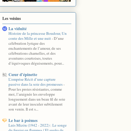
Les voisins
La viduité
Histoire de la princesse Boudour, Un
conte des Mille et une nuit
-
D’une
célébration lyrique des
enchantements de l’amour, de ses
célébrations charnelles, et des
aventures courtoises, toutes
d’équivoques déguisements, pour...
Cœur d'épinette
L’emprise Récit d’une capture
passive dans la soie des promesses
-
Pour les proies résistantes, comme
moi, l’araignée les enveloppe
longuement dans un beau fil de soie
avant de leur inoculer subtilement
son venin. Il est s...
Le bar à poèmes
Luis Mizón (1942 - 2022) : Le songe
du figuier en flammes / El sueño de