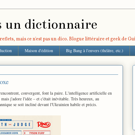
s un dictionnaire
eflets, mais ce n'est pas un dico. Blogue littéraire et geek de G
duction
Maison d'édition
Big Bang à l'envers (théâtre, etc.)
boxe
ncontrent, convergent, font la paire. L'intelligence artificielle en
, mais j'adore l'idée – et c'était inévitable. Très heureux, au
nnique se soit incliné devant l'Ukrainien habile et précis.