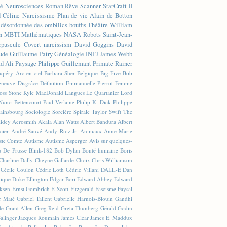
té
Neurosciences
Roman
Rêve
Scanner
StarCraft II
d Céline
Narcissisme
Plan de vie
Alain de Botton
n désordonnée des ombilics bouffis
Théâtre
William
n
MBTI
Mathématiques
NASA
Robots
Saint-Jean-
rpuscule
Covert narcissism
David Goggins
David
ude
Guillaume Patry
Généalogie
INFJ
James Webb
 Ali
Paysage
Philippe Guillemant
Primate
Rainer
xupéry
Arc-en-ciel
Barbara Sher
Belgique
Big Five
Bob
leneuve
Disgrâce
Définition
Emmanuelle Pierrot
Femme
Joss Stone
Kyle MacDonald
Langues
Le Quartanier
Lord
Nuno Bettencourt
Paul Verlaine
Philip K. Dick
Philippe
ainsbourg
Sociologie
Sorcière
Spirale
Taylor Swift
The
lidey
Aerosmith
Akala
Alan Watts
Albert Bandura
Albert
cier
André Sauvé
Andy Ruiz Jr.
Animaux
Anne-Marie
ste Comte
Autisme
Autisme Asperger
Avis sur quelques-
u De Prusse
Blink-182
Bob Dylan
Bonté humaine
Boris
Charline Dally
Cheyne Gallarde
Choix
Chris Williamson
Cécile Coulon
Cédric Loth
Cédric Villani
DALL-E
Dan
tique
Duke Ellington
Edgar Bori
Edward Abbey
Edward
iksen
Ernst Gombrich
F. Scott Fitzgerald
Fascisme
Faysal
r Maté
Gabriel Tallent
Gabrielle Harnois-Blouin
Gandhi
de
Grant Allen
Greg Reid
Greta Thunberg
Gérald Godin
Salinger
Jacques Roumain
James Clear
James E. Maddux