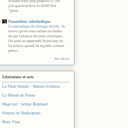
wonder what your purpose is? Do
you question how to fulfill that
“great...
Parenthèse vidéoludique
La mécanique du clouage absolu
-
Je
trouve qu'on sous-estime en études
du jeu l'analyse des jeux classiques.
On peut en apprendre beaucoup sur
les échecs quand on regarde certains
princi...
Tout afficher
Littérature et arts
La Fleur blindée - Maison d'édition
La Minute de Poésie
Mag4.net : Arthur Rimbaud
Sonnets de Shakespeare
Boris Vian