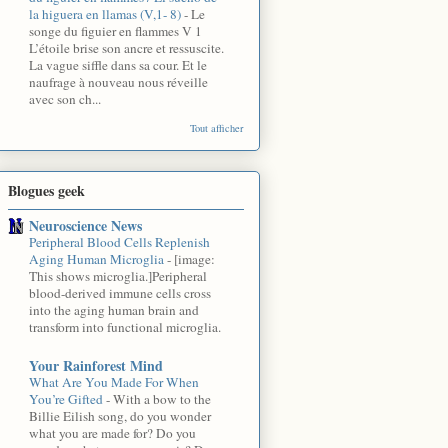
la higuera en llamas (V,1- 8)
-
Le
songe du figuier en flammes V 1
L’étoile brise son ancre et ressuscite.
La vague siffle dans sa cour. Et le
naufrage à nouveau nous réveille
avec son ch...
Tout afficher
Blogues geek
Neuroscience News
Peripheral Blood Cells Replenish
Aging Human Microglia
-
[image:
This shows microglia.]Peripheral
blood-derived immune cells cross
into the aging human brain and
transform into functional microglia.
Your Rainforest Mind
What Are You Made For When
You’re Gifted
-
With a bow to the
Billie Eilish song, do you wonder
what you are made for? Do you