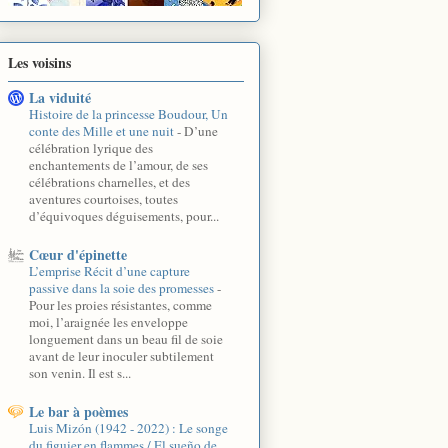
Les voisins
La viduité
Histoire de la princesse Boudour, Un
conte des Mille et une nuit
-
D’une
célébration lyrique des
enchantements de l’amour, de ses
célébrations charnelles, et des
aventures courtoises, toutes
d’équivoques déguisements, pour...
Cœur d'épinette
L’emprise Récit d’une capture
passive dans la soie des promesses
-
Pour les proies résistantes, comme
moi, l’araignée les enveloppe
longuement dans un beau fil de soie
avant de leur inoculer subtilement
son venin. Il est s...
Le bar à poèmes
Luis Mizón (1942 - 2022) : Le songe
du figuier en flammes / El sueño de