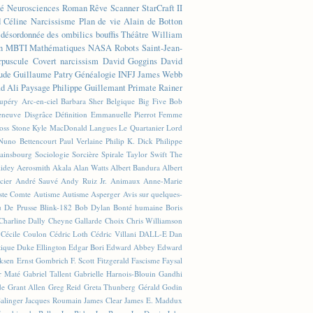
té
Neurosciences
Roman
Rêve
Scanner
StarCraft II
d Céline
Narcissisme
Plan de vie
Alain de Botton
n désordonnée des ombilics bouffis
Théâtre
William
n
MBTI
Mathématiques
NASA
Robots
Saint-Jean-
rpuscule
Covert narcissism
David Goggins
David
ude
Guillaume Patry
Généalogie
INFJ
James Webb
 Ali
Paysage
Philippe Guillemant
Primate
Rainer
xupéry
Arc-en-ciel
Barbara Sher
Belgique
Big Five
Bob
leneuve
Disgrâce
Définition
Emmanuelle Pierrot
Femme
Joss Stone
Kyle MacDonald
Langues
Le Quartanier
Lord
Nuno Bettencourt
Paul Verlaine
Philip K. Dick
Philippe
ainsbourg
Sociologie
Sorcière
Spirale
Taylor Swift
The
lidey
Aerosmith
Akala
Alan Watts
Albert Bandura
Albert
cier
André Sauvé
Andy Ruiz Jr.
Animaux
Anne-Marie
ste Comte
Autisme
Autisme Asperger
Avis sur quelques-
u De Prusse
Blink-182
Bob Dylan
Bonté humaine
Boris
Charline Dally
Cheyne Gallarde
Choix
Chris Williamson
Cécile Coulon
Cédric Loth
Cédric Villani
DALL-E
Dan
tique
Duke Ellington
Edgar Bori
Edward Abbey
Edward
iksen
Ernst Gombrich
F. Scott Fitzgerald
Fascisme
Faysal
r Maté
Gabriel Tallent
Gabrielle Harnois-Blouin
Gandhi
de
Grant Allen
Greg Reid
Greta Thunberg
Gérald Godin
Salinger
Jacques Roumain
James Clear
James E. Maddux