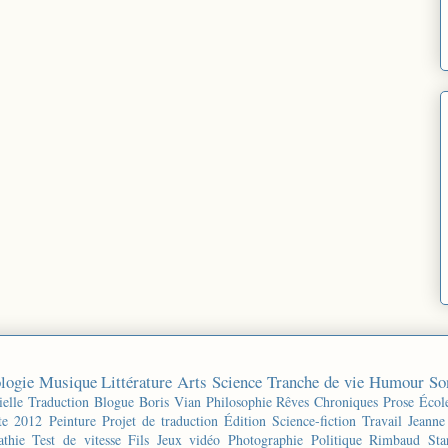
logie
Musique
Littérature
Arts
Science
Tranche de vie
Humour
So
ielle
Traduction
Blogue
Boris Vian
Philosophie
Rêves
Chroniques
Prose
Écol
te 2012
Peinture
Projet de traduction
Édition
Science-fiction
Travail
Jeanne
thie
Test de vitesse
Fils
Jeux vidéo
Photographie
Politique
Rimbaud
Sta