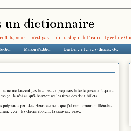
s un dictionnaire
eflets, mais ce n'est pas un dico. Blogue littéraire et geek de G
duction
Maison d'édition
Big Bang à l'envers (théâtre, etc.)
elles ne me laissent pas le choix. Je préparais le texte précédent quand
e ça. Je n'ai eu qu'à harmoniser les titres des deux billets.
es poignards perfides. Heureusement que j'ai mon armure millénaire.
ligné ceci : les chiens aboient, la caravane passe.