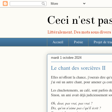
Ceci n'est pa
Littéralement. Des mots sous divers r
Accueil
Poésie
Projet de tra
mardi 1 octobre 2024
Le chant des sorcières II
Elles m'offrent la chance, j'oserais dire qu'
j'ai ouï un autre chant, pour amener ça comm
Les chuchotements, au café, sont parfois d
Sinon, un ami avait déjà judicieusement sou
Oh, dear, pas vrai, pas vrai ?
Dis, qu'on n'aime pas c'qu'il écrit ?