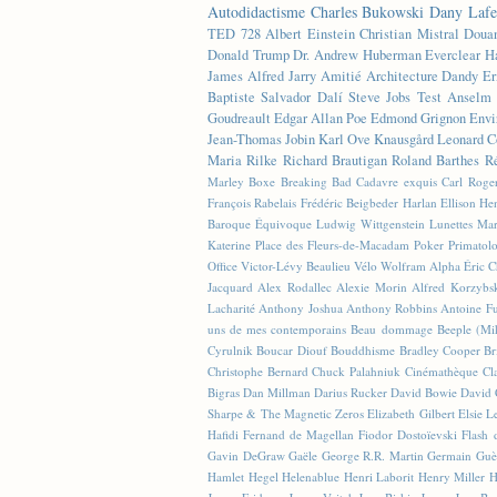
Autodidactisme
Charles Bukowski
Dany Lafe
TED
728
Albert Einstein
Christian Mistral
Doua
Donald Trump
Dr. Andrew Huberman
Everclear
H
James
Alfred Jarry
Amitié
Architecture
Dandy
Er
Baptiste
Salvador Dalí
Steve Jobs
Test
Anselm 
Goudreault
Edgar Allan Poe
Edmond Grignon
Envi
Jean-Thomas Jobin
Karl Ove Knausgård
Leonard C
Maria Rilke
Richard Brautigan
Roland Barthes
R
Marley
Boxe
Breaking Bad
Cadavre exquis
Carl Roge
François Rabelais
Frédéric Beigbeder
Harlan Ellison
Hen
Baroque Équivoque
Ludwig Wittgenstein
Lunettes
Mar
Katerine
Place des Fleurs-de-Macadam
Poker
Primatol
Office
Victor-Lévy Beaulieu
Vélo
Wolfram Alpha
Éric 
Jacquard
Alex Rodallec
Alexie Morin
Alfred Korzybs
Lacharité
Anthony Joshua
Anthony Robbins
Antoine Fu
uns de mes contemporains
Beau dommage
Beeple (M
Cyrulnik
Boucar Diouf
Bouddhisme
Bradley Cooper
Br
Christophe Bernard
Chuck Palahniuk
Cinémathèque
Cl
Bigras
Dan Millman
Darius Rucker
David Bowie
David 
Sharpe & The Magnetic Zeros
Elizabeth Gilbert
Elsie L
Hafidi
Fernand de Magellan
Fiodor Dostoïevski
Flash d
Gavin DeGraw
Gaële
George R.R. Martin
Germain Guè
Hamlet
Hegel
Helenablue
Henri Laborit
Henry Miller
H