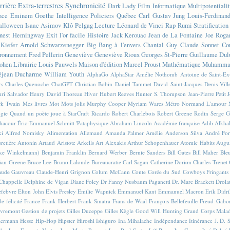
rrière
Extra-terrestres
Synchronicité
Dark Lady
Film
Informatique
Multipotentiali
nce
Eminem
Goethe
Intelligence
Policiers
Québec
Carl Gustav Jung
Louis-Ferdinan
alloween
Isaac Asimov
Klô Pelgag
Lecture
Léonard de Vinci
Rap
Rumi
Stratificatio
nest Hemingway
Exit l'or facile
Histoire
Jack Kerouac
Jean de La Fontaine
Joe Roga
Kiefer
Arnold Schwarzenegger
Big Bang à l'envers
Chantal Guy
Claude Sonnet
Co
ronnement
Fred Pellerin
Geneviève
Geneviève Rioux
Georges St-Pierre
Guillaume Dul
ohen
Librairie
Louis Pauwels
Maison d'édition
Marcel Proust
Mathématique
Muhammad
éjean Ducharme
William Youth
AlphaGo
AlphaStar
Amélie Nothomb
Antoine de Saint-E
rs
Charles Quenoche
ChatGPT
Christian Bobin
Daniel Tammet
David Saint-Jacques
Denis Vil
ri Salvador
Henry David Thoreau
Hiver
Hubert Reeves
Hunter S. Thompson
Jean-Pierre Petit
k Twain
Mes livres
Mot
Mots jolis
Murphy Cooper
Myriam Wares
Métro
Normand L'amour
ogie
Quand un poète joue à StarCraft
Ricardo
Robert Charlebois
Robert Greene
Rodin
Serge G
Chacour
Éric-Emmanuel Schmitt
'Pataphysique
Abraham Lincoln
Académie française
Adib Alkha
ki
Alfred Nomisky
Alimentation
Allemand
Amanda Palmer
Amélie
Anderson Silva
André For
retière
Antonin Artaud
Aristote
Arkells
Art Alexakis
Arthur Schopenhauer
Atomic Habits
Augu
ike Winkelmann)
Benjamin Franklin
Bernard Werber
Bernie Sanders
Bill Gates
Bill Maher
Ble
ian Greene
Bruce Lee
Bruno Lalonde
Bureaucratie
Carl Sagan
Catherine Dorion
Charles Trenet
aude Gauvreau
Claude-Henri Grignon
Colum McCann
Conte
Corée du Sud
Cowboys Fringants
Chappelle
Delphine de Vigan
Diane Foley
Dr Fanny Nusbaum Paganetti
Dr. Marc Brackett
Drola
efebvre
Elton John
Elvis Presley
Emilie Wapnick
Emmanuel Kant
Emmanuel Macron
Erik Didr
e félicité
France
Frank Herbert
Frank Sinatra
Frans de Waal
François Bellefeuille
Freud
Gabo
vremont
Gestion de projets
Gilles Duceppe
Gilles Kègle
Good Will Hunting
Grand Corps Mala
ermann Hesse
Hip-Hop
Hipster
Hiroshi Ishiguro
Ina Mihalache
Indépendance
Itinérance
J. D. 