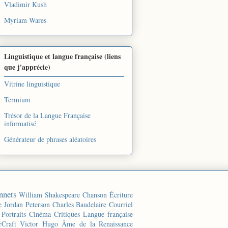
Vladimir Kush
Myriam Wares
Linguistique et langue française (liens
que j'apprécie)
Vitrine linguistique
Termium
Trésor de la Langue Française
informatisé
Générateur de phrases aléatoires
nnets
William Shakespeare
Chanson
Écriture
e
Jordan Peterson
Charles Baudelaire
Courriel
Portraits
Cinéma
Critiques
Langue française
rCraft
Victor Hugo
Âme de la Renaissance