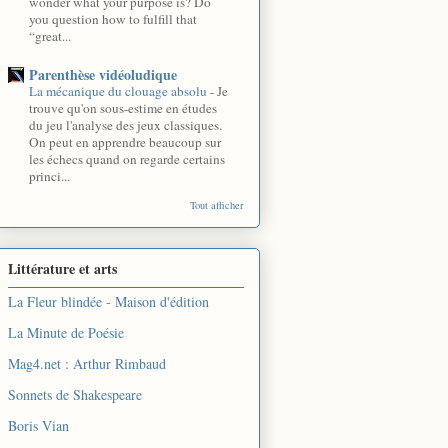
wonder what your purpose is? Do
you question how to fulfill that
“great...
Parenthèse vidéoludique
La mécanique du clouage absolu
-
Je
trouve qu'on sous-estime en études
du jeu l'analyse des jeux classiques.
On peut en apprendre beaucoup sur
les échecs quand on regarde certains
princi...
Tout afficher
Littérature et arts
La Fleur blindée - Maison d'édition
La Minute de Poésie
Mag4.net : Arthur Rimbaud
Sonnets de Shakespeare
Boris Vian