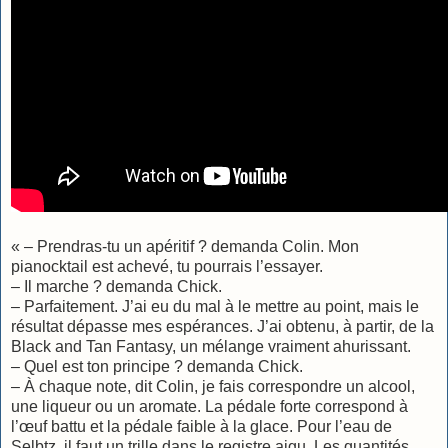
« – Prendras-tu un apéritif ? demanda Colin. Mon
pianocktail est achevé, tu pourrais l’essayer.
– Il marche ? demanda Chick.
– Parfaitement. J’ai eu du mal à le mettre au point, mais le
résultat dépasse mes espérances. J’ai obtenu, à partir, de la
Black and Tan Fantasy, un mélange vraiment ahurissant.
– Quel est ton principe ? demanda Chick.
– À chaque note, dit Colin, je fais correspondre un alcool,
une liqueur ou un aromate. La pédale forte correspond à
l’œuf battu et la pédale faible à la glace. Pour l’eau de
Selbtz, il faut un trille dans le registre aigu. Les quantités