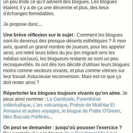
un peu triste ce qu'il advient des blogues. Les blogues
étaient, il y a de ça une décennie et plus, des lieux
d'échanges formidables.
Je propose donc...
Une brève réflexion sur le sujet
: Comment les blogues
sont-ils devenus des presque-déserts esthétiques ? À mon
avis, quand un grand nombre de joueurs, pour les appeler
ainsi, ont retiré leurs billes du jeu (en migrant vers les
médias sociaux), les blogueurs restants se sont un peu
recroquevillés. Ils ont dès lors décidé d'utiliser leurs blogues
moins comme vecteurs vivants, et plus comme vitrines sur
leur travail. Astucieuse reconversion. Mais est-ce que ça
doit rester ainsi ?
Répertorier les blogues toujours vivants qu'on aime
. Je
peux ainsi nommer :
La Gambade
,
Parenthèse
vidéoludique
,
L'arc volcanique
,
Poésie de Mokhtar El
Amraoui et autres voyages
,
le blogue de Pattie O'Green
,
Mes Biscuits Préférés
...
On peut se demander : jusqu'où pousser l'exercice ?