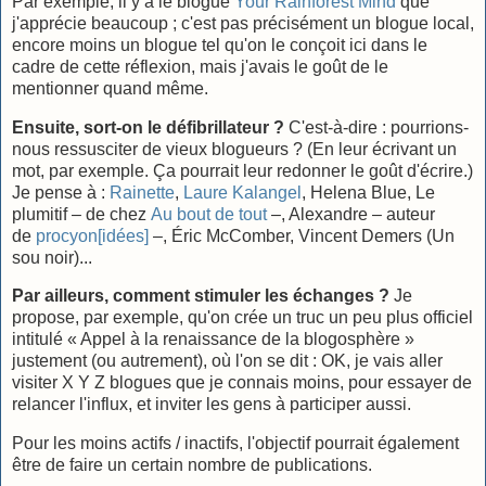
Par exemple, il y a le blogue
Your Rainforest Mind
que
j'apprécie beaucoup ; c'est pas précisément un blogue local,
encore moins un blogue tel qu'on le conçoit ici dans le
cadre de cette réflexion, mais j'avais le goût de le
mentionner quand même.
Ensuite, sort-on le défibrillateur ?
C'est-à-dire : pourrions-
nous ressusciter de vieux blogueurs ? (En leur écrivant un
mot, par exemple. Ça pourrait leur redonner le goût d'écrire.)
Je pense à :
Rainette
,
Laure Kalangel
, Helena Blue, Le
plumitif – de chez
Au bout de tout
–, Alexandre – auteur
de
procyon[idées]
–, Éric McComber, Vincent Demers (Un
sou noir)...
Par ailleurs, comment stimuler les échanges ?
Je
propose, par exemple, qu'on crée un truc un peu plus officiel
intitulé « Appel à la renaissance de la blogosphère »
justement (ou autrement), où l'on se dit : OK, je vais aller
visiter X Y Z blogues que je connais moins, pour essayer de
relancer l'influx, et inviter les gens à participer aussi.
Pour les moins actifs / inactifs, l'objectif pourrait également
être de faire un certain nombre de publications.