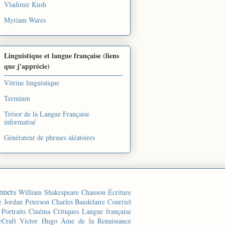
Vladimir Kush
Myriam Wares
Linguistique et langue française (liens
que j'apprécie)
Vitrine linguistique
Termium
Trésor de la Langue Française
informatisé
Générateur de phrases aléatoires
nnets
William Shakespeare
Chanson
Écriture
e
Jordan Peterson
Charles Baudelaire
Courriel
Portraits
Cinéma
Critiques
Langue française
rCraft
Victor Hugo
Âme de la Renaissance