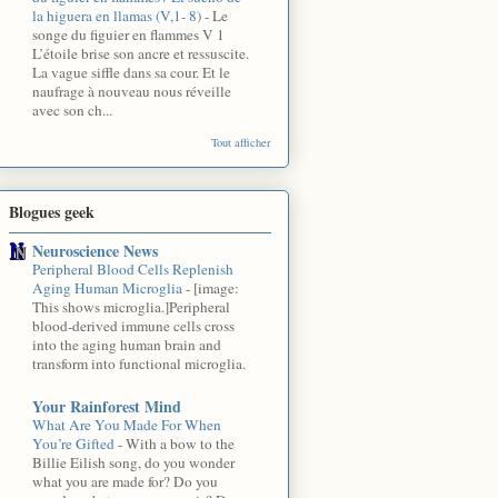
la higuera en llamas (V,1- 8)
-
Le
songe du figuier en flammes V 1
L’étoile brise son ancre et ressuscite.
La vague siffle dans sa cour. Et le
naufrage à nouveau nous réveille
avec son ch...
Tout afficher
Blogues geek
Neuroscience News
Peripheral Blood Cells Replenish
Aging Human Microglia
-
[image:
This shows microglia.]Peripheral
blood-derived immune cells cross
into the aging human brain and
transform into functional microglia.
Your Rainforest Mind
What Are You Made For When
You’re Gifted
-
With a bow to the
Billie Eilish song, do you wonder
what you are made for? Do you