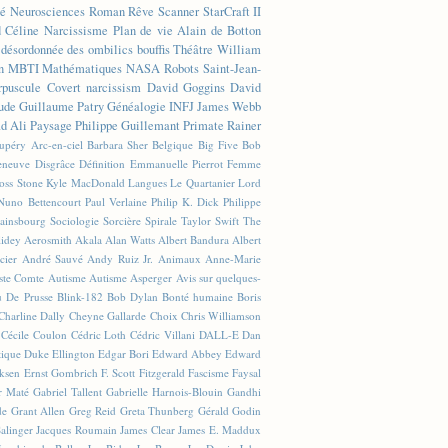
té
Neurosciences
Roman
Rêve
Scanner
StarCraft II
d Céline
Narcissisme
Plan de vie
Alain de Botton
n désordonnée des ombilics bouffis
Théâtre
William
n
MBTI
Mathématiques
NASA
Robots
Saint-Jean-
rpuscule
Covert narcissism
David Goggins
David
ude
Guillaume Patry
Généalogie
INFJ
James Webb
 Ali
Paysage
Philippe Guillemant
Primate
Rainer
xupéry
Arc-en-ciel
Barbara Sher
Belgique
Big Five
Bob
leneuve
Disgrâce
Définition
Emmanuelle Pierrot
Femme
Joss Stone
Kyle MacDonald
Langues
Le Quartanier
Lord
Nuno Bettencourt
Paul Verlaine
Philip K. Dick
Philippe
ainsbourg
Sociologie
Sorcière
Spirale
Taylor Swift
The
lidey
Aerosmith
Akala
Alan Watts
Albert Bandura
Albert
cier
André Sauvé
Andy Ruiz Jr.
Animaux
Anne-Marie
ste Comte
Autisme
Autisme Asperger
Avis sur quelques-
u De Prusse
Blink-182
Bob Dylan
Bonté humaine
Boris
Charline Dally
Cheyne Gallarde
Choix
Chris Williamson
Cécile Coulon
Cédric Loth
Cédric Villani
DALL-E
Dan
tique
Duke Ellington
Edgar Bori
Edward Abbey
Edward
iksen
Ernst Gombrich
F. Scott Fitzgerald
Fascisme
Faysal
r Maté
Gabriel Tallent
Gabrielle Harnois-Blouin
Gandhi
de
Grant Allen
Greg Reid
Greta Thunberg
Gérald Godin
Salinger
Jacques Roumain
James Clear
James E. Maddux