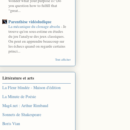
wonder what your purpose is? Do
you question how to fulfill that
“great...
Parenthèse vidéoludique
La mécanique du clouage absolu
-
Je
trouve qu'on sous-estime en études
du jeu l'analyse des jeux classiques.
On peut en apprendre beaucoup sur
les échecs quand on regarde certains
princi...
Tout afficher
Littérature et arts
La Fleur blindée - Maison d'édition
La Minute de Poésie
Mag4.net : Arthur Rimbaud
Sonnets de Shakespeare
Boris Vian