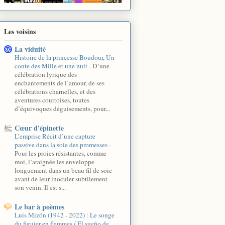
Les voisins
La viduité
Histoire de la princesse Boudour, Un
conte des Mille et une nuit
-
D’une
célébration lyrique des
enchantements de l’amour, de ses
célébrations charnelles, et des
aventures courtoises, toutes
d’équivoques déguisements, pour...
Cœur d'épinette
L’emprise Récit d’une capture
passive dans la soie des promesses
-
Pour les proies résistantes, comme
moi, l’araignée les enveloppe
longuement dans un beau fil de soie
avant de leur inoculer subtilement
son venin. Il est s...
Le bar à poèmes
Luis Mizón (1942 - 2022) : Le songe
du figuier en flammes / El sueño de