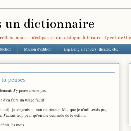
s un dictionnaire
eflets, mais ce n'est pas un dico. Blogue littéraire et geek de G
duction
Maison d'édition
Big Bang à l'envers (théâtre, etc.)
 tu penses
ellement. J'y pense même pas.
r d'en faire un usage fautif.
quoi), je songeais au mot outrancier. Mot que je n'utiliserais pas,
. J'aurais trop peur qu'on me demande de le définir.
éfinir les mots.