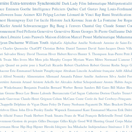
rrière
Extra-terrestres
Synchronicité
Dark Lady
Film
Informatique
Multipotentiali
nce
Eminem
Goethe
Intelligence
Policiers
Québec
Carl Gustav Jung
Louis-Ferdinan
alloween
Isaac Asimov
Klô Pelgag
Lecture
Léonard de Vinci
Rap
Rumi
Stratificatio
nest Hemingway
Exit l'or facile
Histoire
Jack Kerouac
Jean de La Fontaine
Joe Roga
Kiefer
Arnold Schwarzenegger
Big Bang à l'envers
Chantal Guy
Claude Sonnet
Co
ronnement
Fred Pellerin
Geneviève
Geneviève Rioux
Georges St-Pierre
Guillaume Dul
ohen
Librairie
Louis Pauwels
Maison d'édition
Marcel Proust
Mathématique
Muhammad
éjean Ducharme
William Youth
AlphaGo
AlphaStar
Amélie Nothomb
Antoine de Saint-E
rs
Charles Quenoche
ChatGPT
Christian Bobin
Daniel Tammet
David Saint-Jacques
Denis Vil
ri Salvador
Henry David Thoreau
Hiver
Hubert Reeves
Hunter S. Thompson
Jean-Pierre Petit
k Twain
Mes livres
Mot
Mots jolis
Murphy Cooper
Myriam Wares
Métro
Normand L'amour
ogie
Quand un poète joue à StarCraft
Ricardo
Robert Charlebois
Robert Greene
Rodin
Serge G
Chacour
Éric-Emmanuel Schmitt
'Pataphysique
Abraham Lincoln
Académie française
Adib Alkha
ki
Alfred Nomisky
Alimentation
Allemand
Amanda Palmer
Amélie
Anderson Silva
André For
retière
Antonin Artaud
Aristote
Arkells
Art Alexakis
Arthur Schopenhauer
Atomic Habits
Augu
ike Winkelmann)
Benjamin Franklin
Bernard Werber
Bernie Sanders
Bill Gates
Bill Maher
Ble
ian Greene
Bruce Lee
Bruno Lalonde
Bureaucratie
Carl Sagan
Catherine Dorion
Charles Trenet
aude Gauvreau
Claude-Henri Grignon
Colum McCann
Conte
Corée du Sud
Cowboys Fringants
Chappelle
Delphine de Vigan
Diane Foley
Dr Fanny Nusbaum Paganetti
Dr. Marc Brackett
Drola
efebvre
Elton John
Elvis Presley
Emilie Wapnick
Emmanuel Kant
Emmanuel Macron
Erik Didr
e félicité
France
Frank Herbert
Frank Sinatra
Frans de Waal
François Bellefeuille
Freud
Gabo
vremont
Gestion de projets
Gilles Duceppe
Gilles Kègle
Good Will Hunting
Grand Corps Mala
ermann Hesse
Hip-Hop
Hipster
Hiroshi Ishiguro
Ina Mihalache
Indépendance
Itinérance
J. D. 