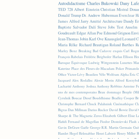
Autodidactisme
Charles Bukowski
Dany Lafe
TED
728
Albert Einstein
Christian Mistral
Doua
Donald Trump
Dr. Andrew Huberman
Everclear
H
James
Alfred Jarry
Amitié
Architecture
Dandy
Er
Baptiste
Salvador Dalí
Steve Jobs
Test
Anselm 
Goudreault
Edgar Allan Poe
Edmond Grignon
Envi
Jean-Thomas Jobin
Karl Ove Knausgård
Leonard C
Maria Rilke
Richard Brautigan
Roland Barthes
R
Marley
Boxe
Breaking Bad
Cadavre exquis
Carl Roge
François Rabelais
Frédéric Beigbeder
Harlan Ellison
Hen
Baroque Équivoque
Ludwig Wittgenstein
Lunettes
Mar
Katerine
Place des Fleurs-de-Macadam
Poker
Primatol
Office
Victor-Lévy Beaulieu
Vélo
Wolfram Alpha
Éric 
Jacquard
Alex Rodallec
Alexie Morin
Alfred Korzybs
Lacharité
Anthony Joshua
Anthony Robbins
Antoine Fu
uns de mes contemporains
Beau dommage
Beeple (M
Cyrulnik
Boucar Diouf
Bouddhisme
Bradley Cooper
Br
Christophe Bernard
Chuck Palahniuk
Cinémathèque
Cl
Bigras
Dan Millman
Darius Rucker
David Bowie
David 
Sharpe & The Magnetic Zeros
Elizabeth Gilbert
Elsie L
Hafidi
Fernand de Magellan
Fiodor Dostoïevski
Flash d
Gavin DeGraw
Gaële
George R.R. Martin
Germain Guè
Hamlet
Hegel
Helenablue
Henri Laborit
Henry Miller
H