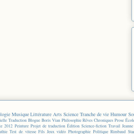
logie
Musique
Littérature
Arts
Science
Tranche de vie
Humour
So
ielle
Traduction
Blogue
Boris Vian
Philosophie
Rêves
Chroniques
Prose
Écol
te 2012
Peinture
Projet de traduction
Édition
Science-fiction
Travail
Jeanne
thie
Test de vitesse
Fils
Jeux vidéo
Photographie
Politique
Rimbaud
Sta