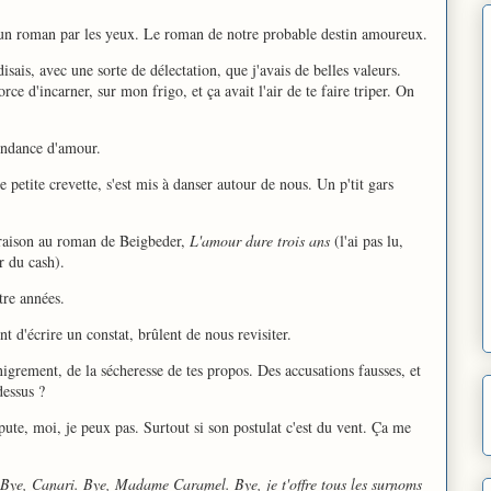
s un roman par les yeux. Le roman de notre probable destin amoureux.
disais, avec une sorte de délectation, que j'avais de belles valeurs.
orce d'incarner, sur mon frigo, et ça avait l'air de te faire triper. On
ondance d'amour.
petite crevette, s'est mis à danser autour de nous. Un p'tit gars
é raison au roman de Beigbeder,
L'amour dure trois ans
(l'ai pas lu,
r du cash).
tre années.
nt d'écrire un constat, brûlent de nous revisiter.
nigrement, de la sécheresse de tes propos. Des accusations fausses, et
dessus ?
pute, moi, je peux pas. Surtout si son postulat c'est du vent. Ça me
Bye, Canari. Bye, Madame Caramel. Bye, je t'offre tous les surnoms