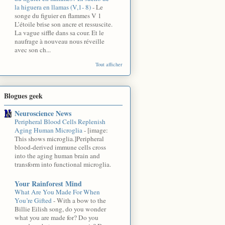
la higuera en llamas (V,1- 8)
-
Le
songe du figuier en flammes V 1
L’étoile brise son ancre et ressuscite.
La vague siffle dans sa cour. Et le
naufrage à nouveau nous réveille
avec son ch...
Tout afficher
Blogues geek
Neuroscience News
Peripheral Blood Cells Replenish
Aging Human Microglia
-
[image:
This shows microglia.]Peripheral
blood-derived immune cells cross
into the aging human brain and
transform into functional microglia.
Your Rainforest Mind
What Are You Made For When
You’re Gifted
-
With a bow to the
Billie Eilish song, do you wonder
what you are made for? Do you