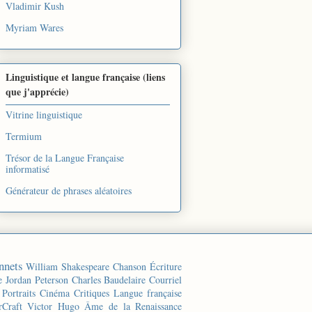
Vladimir Kush
Myriam Wares
Linguistique et langue française (liens
que j'apprécie)
Vitrine linguistique
Termium
Trésor de la Langue Française
informatisé
Générateur de phrases aléatoires
nnets
William Shakespeare
Chanson
Écriture
e
Jordan Peterson
Charles Baudelaire
Courriel
Portraits
Cinéma
Critiques
Langue française
rCraft
Victor Hugo
Âme de la Renaissance