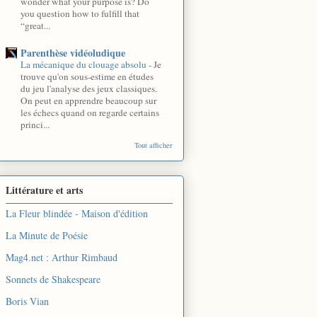
wonder what your purpose is? Do
you question how to fulfill that
“great...
Parenthèse vidéoludique
La mécanique du clouage absolu
-
Je
trouve qu'on sous-estime en études
du jeu l'analyse des jeux classiques.
On peut en apprendre beaucoup sur
les échecs quand on regarde certains
princi...
Tout afficher
Littérature et arts
La Fleur blindée - Maison d'édition
La Minute de Poésie
Mag4.net : Arthur Rimbaud
Sonnets de Shakespeare
Boris Vian