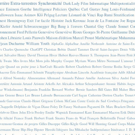
rrière
Extra-terrestres
Synchronicité
Dark Lady
Film
Informatique
Multipotentiali
nce
Eminem
Goethe
Intelligence
Policiers
Québec
Carl Gustav Jung
Louis-Ferdinan
alloween
Isaac Asimov
Klô Pelgag
Lecture
Léonard de Vinci
Rap
Rumi
Stratificatio
nest Hemingway
Exit l'or facile
Histoire
Jack Kerouac
Jean de La Fontaine
Joe Roga
Kiefer
Arnold Schwarzenegger
Big Bang à l'envers
Chantal Guy
Claude Sonnet
Co
ronnement
Fred Pellerin
Geneviève
Geneviève Rioux
Georges St-Pierre
Guillaume Dul
ohen
Librairie
Louis Pauwels
Maison d'édition
Marcel Proust
Mathématique
Muhammad
éjean Ducharme
William Youth
AlphaGo
AlphaStar
Amélie Nothomb
Antoine de Saint-E
rs
Charles Quenoche
ChatGPT
Christian Bobin
Daniel Tammet
David Saint-Jacques
Denis Vil
ri Salvador
Henry David Thoreau
Hiver
Hubert Reeves
Hunter S. Thompson
Jean-Pierre Petit
k Twain
Mes livres
Mot
Mots jolis
Murphy Cooper
Myriam Wares
Métro
Normand L'amour
ogie
Quand un poète joue à StarCraft
Ricardo
Robert Charlebois
Robert Greene
Rodin
Serge G
Chacour
Éric-Emmanuel Schmitt
'Pataphysique
Abraham Lincoln
Académie française
Adib Alkha
ki
Alfred Nomisky
Alimentation
Allemand
Amanda Palmer
Amélie
Anderson Silva
André For
retière
Antonin Artaud
Aristote
Arkells
Art Alexakis
Arthur Schopenhauer
Atomic Habits
Augu
ike Winkelmann)
Benjamin Franklin
Bernard Werber
Bernie Sanders
Bill Gates
Bill Maher
Ble
ian Greene
Bruce Lee
Bruno Lalonde
Bureaucratie
Carl Sagan
Catherine Dorion
Charles Trenet
aude Gauvreau
Claude-Henri Grignon
Colum McCann
Conte
Corée du Sud
Cowboys Fringants
Chappelle
Delphine de Vigan
Diane Foley
Dr Fanny Nusbaum Paganetti
Dr. Marc Brackett
Drola
efebvre
Elton John
Elvis Presley
Emilie Wapnick
Emmanuel Kant
Emmanuel Macron
Erik Didr
e félicité
France
Frank Herbert
Frank Sinatra
Frans de Waal
François Bellefeuille
Freud
Gabo
vremont
Gestion de projets
Gilles Duceppe
Gilles Kègle
Good Will Hunting
Grand Corps Mala
ermann Hesse
Hip-Hop
Hipster
Hiroshi Ishiguro
Ina Mihalache
Indépendance
Itinérance
J. D. 