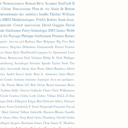
té
Neurosciences
Roman
Rêve
Scanner
StarCraft II
d Céline
Narcissisme
Plan de vie
Alain de Botton
n désordonnée des ombilics bouffis
Théâtre
William
n
MBTI
Mathématiques
NASA
Robots
Saint-Jean-
rpuscule
Covert narcissism
David Goggins
David
ude
Guillaume Patry
Généalogie
INFJ
James Webb
 Ali
Paysage
Philippe Guillemant
Primate
Rainer
xupéry
Arc-en-ciel
Barbara Sher
Belgique
Big Five
Bob
leneuve
Disgrâce
Définition
Emmanuelle Pierrot
Femme
Joss Stone
Kyle MacDonald
Langues
Le Quartanier
Lord
Nuno Bettencourt
Paul Verlaine
Philip K. Dick
Philippe
ainsbourg
Sociologie
Sorcière
Spirale
Taylor Swift
The
lidey
Aerosmith
Akala
Alan Watts
Albert Bandura
Albert
cier
André Sauvé
Andy Ruiz Jr.
Animaux
Anne-Marie
ste Comte
Autisme
Autisme Asperger
Avis sur quelques-
u De Prusse
Blink-182
Bob Dylan
Bonté humaine
Boris
Charline Dally
Cheyne Gallarde
Choix
Chris Williamson
Cécile Coulon
Cédric Loth
Cédric Villani
DALL-E
Dan
tique
Duke Ellington
Edgar Bori
Edward Abbey
Edward
iksen
Ernst Gombrich
F. Scott Fitzgerald
Fascisme
Faysal
r Maté
Gabriel Tallent
Gabrielle Harnois-Blouin
Gandhi
de
Grant Allen
Greg Reid
Greta Thunberg
Gérald Godin
Salinger
Jacques Roumain
James Clear
James E. Maddux