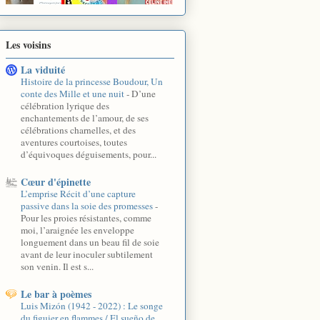
Les voisins
La viduité
Histoire de la princesse Boudour, Un
conte des Mille et une nuit
-
D’une
célébration lyrique des
enchantements de l’amour, de ses
célébrations charnelles, et des
aventures courtoises, toutes
d’équivoques déguisements, pour...
Cœur d'épinette
L’emprise Récit d’une capture
passive dans la soie des promesses
-
Pour les proies résistantes, comme
moi, l’araignée les enveloppe
longuement dans un beau fil de soie
avant de leur inoculer subtilement
son venin. Il est s...
Le bar à poèmes
Luis Mizón (1942 - 2022) : Le songe
du figuier en flammes / El sueño de