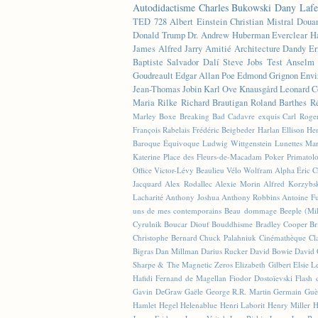
Autodidactisme
Charles Bukowski
Dany Lafe
TED
728
Albert Einstein
Christian Mistral
Doua
Donald Trump
Dr. Andrew Huberman
Everclear
H
James
Alfred Jarry
Amitié
Architecture
Dandy
Er
Baptiste
Salvador Dalí
Steve Jobs
Test
Anselm 
Goudreault
Edgar Allan Poe
Edmond Grignon
Envi
Jean-Thomas Jobin
Karl Ove Knausgård
Leonard C
Maria Rilke
Richard Brautigan
Roland Barthes
R
Marley
Boxe
Breaking Bad
Cadavre exquis
Carl Roge
François Rabelais
Frédéric Beigbeder
Harlan Ellison
Hen
Baroque Équivoque
Ludwig Wittgenstein
Lunettes
Mar
Katerine
Place des Fleurs-de-Macadam
Poker
Primatol
Office
Victor-Lévy Beaulieu
Vélo
Wolfram Alpha
Éric 
Jacquard
Alex Rodallec
Alexie Morin
Alfred Korzybs
Lacharité
Anthony Joshua
Anthony Robbins
Antoine Fu
uns de mes contemporains
Beau dommage
Beeple (M
Cyrulnik
Boucar Diouf
Bouddhisme
Bradley Cooper
Br
Christophe Bernard
Chuck Palahniuk
Cinémathèque
Cl
Bigras
Dan Millman
Darius Rucker
David Bowie
David 
Sharpe & The Magnetic Zeros
Elizabeth Gilbert
Elsie L
Hafidi
Fernand de Magellan
Fiodor Dostoïevski
Flash d
Gavin DeGraw
Gaële
George R.R. Martin
Germain Guè
Hamlet
Hegel
Helenablue
Henri Laborit
Henry Miller
H