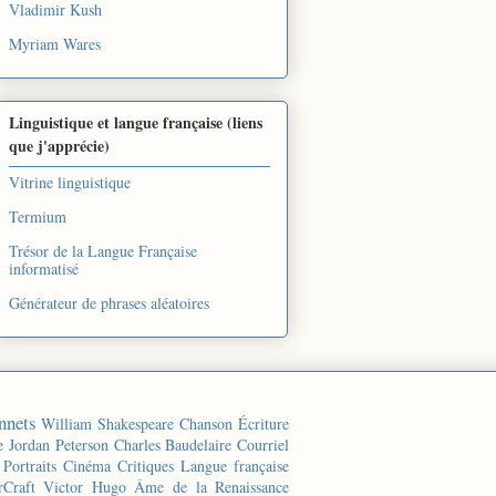
Vladimir Kush
Myriam Wares
Linguistique et langue française (liens
que j'apprécie)
Vitrine linguistique
Termium
Trésor de la Langue Française
informatisé
Générateur de phrases aléatoires
nnets
William Shakespeare
Chanson
Écriture
e
Jordan Peterson
Charles Baudelaire
Courriel
Portraits
Cinéma
Critiques
Langue française
rCraft
Victor Hugo
Âme de la Renaissance