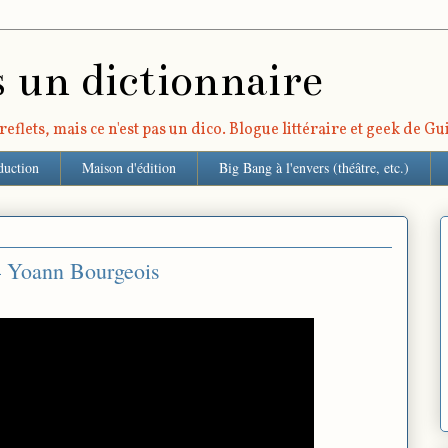
s un dictionnaire
eflets, mais ce n'est pas un dico. Blogue littéraire et geek de G
duction
Maison d'édition
Big Bang à l'envers (théâtre, etc.)
 – Yoann Bourgeois