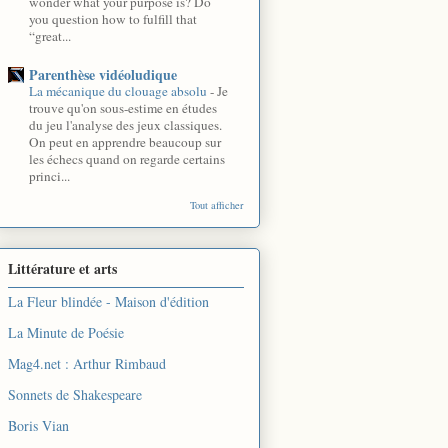
wonder what your purpose is? Do
you question how to fulfill that
“great...
Parenthèse vidéoludique
La mécanique du clouage absolu
-
Je
trouve qu'on sous-estime en études
du jeu l'analyse des jeux classiques.
On peut en apprendre beaucoup sur
les échecs quand on regarde certains
princi...
Tout afficher
Littérature et arts
La Fleur blindée - Maison d'édition
La Minute de Poésie
Mag4.net : Arthur Rimbaud
Sonnets de Shakespeare
Boris Vian