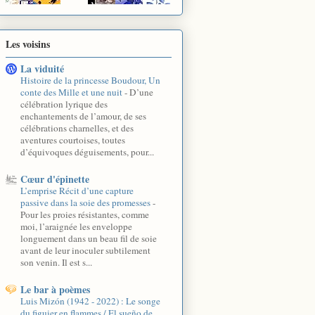
Les voisins
La viduité
Histoire de la princesse Boudour, Un
conte des Mille et une nuit
-
D’une
célébration lyrique des
enchantements de l’amour, de ses
célébrations charnelles, et des
aventures courtoises, toutes
d’équivoques déguisements, pour...
Cœur d'épinette
L’emprise Récit d’une capture
passive dans la soie des promesses
-
Pour les proies résistantes, comme
moi, l’araignée les enveloppe
longuement dans un beau fil de soie
avant de leur inoculer subtilement
son venin. Il est s...
Le bar à poèmes
Luis Mizón (1942 - 2022) : Le songe
du figuier en flammes / El sueño de