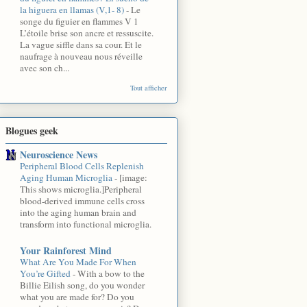
la higuera en llamas (V,1- 8)
-
Le
songe du figuier en flammes V 1
L’étoile brise son ancre et ressuscite.
La vague siffle dans sa cour. Et le
naufrage à nouveau nous réveille
avec son ch...
Tout afficher
Blogues geek
Neuroscience News
Peripheral Blood Cells Replenish
Aging Human Microglia
-
[image:
This shows microglia.]Peripheral
blood-derived immune cells cross
into the aging human brain and
transform into functional microglia.
Your Rainforest Mind
What Are You Made For When
You’re Gifted
-
With a bow to the
Billie Eilish song, do you wonder
what you are made for? Do you