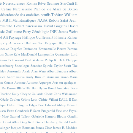
té
Neurosciences
Roman
Rêve
Scanner
StarCraft II
d Céline
Narcissisme
Plan de vie
Alain de Botton
n désordonnée des ombilics bouffis
Théâtre
William
n
MBTI
Mathématiques
NASA
Robots
Saint-Jean-
rpuscule
Covert narcissism
David Goggins
David
ude
Guillaume Patry
Généalogie
INFJ
James Webb
 Ali
Paysage
Philippe Guillemant
Primate
Rainer
xupéry
Arc-en-ciel
Barbara Sher
Belgique
Big Five
Bob
leneuve
Disgrâce
Définition
Emmanuelle Pierrot
Femme
Joss Stone
Kyle MacDonald
Langues
Le Quartanier
Lord
Nuno Bettencourt
Paul Verlaine
Philip K. Dick
Philippe
ainsbourg
Sociologie
Sorcière
Spirale
Taylor Swift
The
lidey
Aerosmith
Akala
Alan Watts
Albert Bandura
Albert
cier
André Sauvé
Andy Ruiz Jr.
Animaux
Anne-Marie
ste Comte
Autisme
Autisme Asperger
Avis sur quelques-
u De Prusse
Blink-182
Bob Dylan
Bonté humaine
Boris
Charline Dally
Cheyne Gallarde
Choix
Chris Williamson
Cécile Coulon
Cédric Loth
Cédric Villani
DALL-E
Dan
tique
Duke Ellington
Edgar Bori
Edward Abbey
Edward
iksen
Ernst Gombrich
F. Scott Fitzgerald
Fascisme
Faysal
r Maté
Gabriel Tallent
Gabrielle Harnois-Blouin
Gandhi
de
Grant Allen
Greg Reid
Greta Thunberg
Gérald Godin
Salinger
Jacques Roumain
James Clear
James E. Maddux