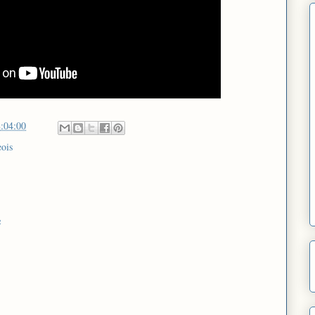
:04:00
ois
e