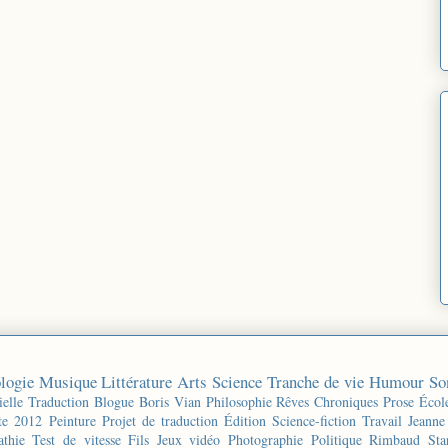
logie
Musique
Littérature
Arts
Science
Tranche de vie
Humour
So
ielle
Traduction
Blogue
Boris Vian
Philosophie
Rêves
Chroniques
Prose
Écol
te 2012
Peinture
Projet de traduction
Édition
Science-fiction
Travail
Jeanne
thie
Test de vitesse
Fils
Jeux vidéo
Photographie
Politique
Rimbaud
Sta