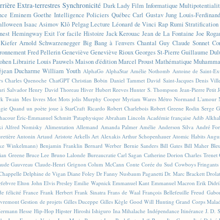
rrière
Extra-terrestres
Synchronicité
Dark Lady
Film
Informatique
Multipotentiali
nce
Eminem
Goethe
Intelligence
Policiers
Québec
Carl Gustav Jung
Louis-Ferdinan
alloween
Isaac Asimov
Klô Pelgag
Lecture
Léonard de Vinci
Rap
Rumi
Stratificatio
nest Hemingway
Exit l'or facile
Histoire
Jack Kerouac
Jean de La Fontaine
Joe Roga
Kiefer
Arnold Schwarzenegger
Big Bang à l'envers
Chantal Guy
Claude Sonnet
Co
ronnement
Fred Pellerin
Geneviève
Geneviève Rioux
Georges St-Pierre
Guillaume Dul
ohen
Librairie
Louis Pauwels
Maison d'édition
Marcel Proust
Mathématique
Muhammad
éjean Ducharme
William Youth
AlphaGo
AlphaStar
Amélie Nothomb
Antoine de Saint-E
rs
Charles Quenoche
ChatGPT
Christian Bobin
Daniel Tammet
David Saint-Jacques
Denis Vil
ri Salvador
Henry David Thoreau
Hiver
Hubert Reeves
Hunter S. Thompson
Jean-Pierre Petit
k Twain
Mes livres
Mot
Mots jolis
Murphy Cooper
Myriam Wares
Métro
Normand L'amour
ogie
Quand un poète joue à StarCraft
Ricardo
Robert Charlebois
Robert Greene
Rodin
Serge G
Chacour
Éric-Emmanuel Schmitt
'Pataphysique
Abraham Lincoln
Académie française
Adib Alkha
ki
Alfred Nomisky
Alimentation
Allemand
Amanda Palmer
Amélie
Anderson Silva
André For
retière
Antonin Artaud
Aristote
Arkells
Art Alexakis
Arthur Schopenhauer
Atomic Habits
Augu
ike Winkelmann)
Benjamin Franklin
Bernard Werber
Bernie Sanders
Bill Gates
Bill Maher
Ble
ian Greene
Bruce Lee
Bruno Lalonde
Bureaucratie
Carl Sagan
Catherine Dorion
Charles Trenet
aude Gauvreau
Claude-Henri Grignon
Colum McCann
Conte
Corée du Sud
Cowboys Fringants
Chappelle
Delphine de Vigan
Diane Foley
Dr Fanny Nusbaum Paganetti
Dr. Marc Brackett
Drola
efebvre
Elton John
Elvis Presley
Emilie Wapnick
Emmanuel Kant
Emmanuel Macron
Erik Didr
e félicité
France
Frank Herbert
Frank Sinatra
Frans de Waal
François Bellefeuille
Freud
Gabo
vremont
Gestion de projets
Gilles Duceppe
Gilles Kègle
Good Will Hunting
Grand Corps Mala
ermann Hesse
Hip-Hop
Hipster
Hiroshi Ishiguro
Ina Mihalache
Indépendance
Itinérance
J. D. 