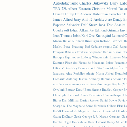
Autodidactisme
Charles Bukowski
Dany Lafe
TED
728
Albert Einstein
Christian Mistral
Doua
Donald Trump
Dr. Andrew Huberman
Everclear
H
James
Alfred Jarry
Amitié
Architecture
Dandy
Er
Baptiste
Salvador Dalí
Steve Jobs
Test
Anselm 
Goudreault
Edgar Allan Poe
Edmond Grignon
Envi
Jean-Thomas Jobin
Karl Ove Knausgård
Leonard C
Maria Rilke
Richard Brautigan
Roland Barthes
R
Marley
Boxe
Breaking Bad
Cadavre exquis
Carl Roge
François Rabelais
Frédéric Beigbeder
Harlan Ellison
Hen
Baroque Équivoque
Ludwig Wittgenstein
Lunettes
Mar
Katerine
Place des Fleurs-de-Macadam
Poker
Primatol
Office
Victor-Lévy Beaulieu
Vélo
Wolfram Alpha
Éric 
Jacquard
Alex Rodallec
Alexie Morin
Alfred Korzybs
Lacharité
Anthony Joshua
Anthony Robbins
Antoine Fu
uns de mes contemporains
Beau dommage
Beeple (M
Cyrulnik
Boucar Diouf
Bouddhisme
Bradley Cooper
Br
Christophe Bernard
Chuck Palahniuk
Cinémathèque
Cl
Bigras
Dan Millman
Darius Rucker
David Bowie
David 
Sharpe & The Magnetic Zeros
Elizabeth Gilbert
Elsie L
Hafidi
Fernand de Magellan
Fiodor Dostoïevski
Flash d
Gavin DeGraw
Gaële
George R.R. Martin
Germain Guè
Hamlet
Hegel
Helenablue
Henri Laborit
Henry Miller
H