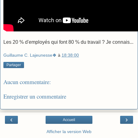
Les 20 % d'employés qui font 80 % du travail ? Je connais...
Guillaume C. Lajeunesse🍀
à
18:38:00
Partager
Aucun commentaire:
Enregistrer un commentaire
‹
›
Accueil
Afficher la version Web