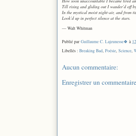
How soon unaccountable I became tired an
Till rising and gliding out I wander’d off b
In the mystical moist night-air, and from ti
Look’d up in perfect silence at the stars.
— Walt Whitman
Publié par
Guillaume C. Lajeunesse🍀
à
12
Libellés :
Breaking Bad
,
Poésie
,
Science
,
W
Aucun commentaire:
Enregistrer un commentair