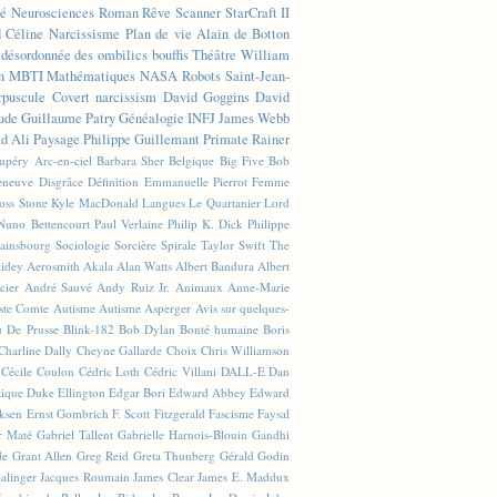
té
Neurosciences
Roman
Rêve
Scanner
StarCraft II
d Céline
Narcissisme
Plan de vie
Alain de Botton
n désordonnée des ombilics bouffis
Théâtre
William
n
MBTI
Mathématiques
NASA
Robots
Saint-Jean-
rpuscule
Covert narcissism
David Goggins
David
ude
Guillaume Patry
Généalogie
INFJ
James Webb
 Ali
Paysage
Philippe Guillemant
Primate
Rainer
xupéry
Arc-en-ciel
Barbara Sher
Belgique
Big Five
Bob
leneuve
Disgrâce
Définition
Emmanuelle Pierrot
Femme
Joss Stone
Kyle MacDonald
Langues
Le Quartanier
Lord
Nuno Bettencourt
Paul Verlaine
Philip K. Dick
Philippe
ainsbourg
Sociologie
Sorcière
Spirale
Taylor Swift
The
lidey
Aerosmith
Akala
Alan Watts
Albert Bandura
Albert
cier
André Sauvé
Andy Ruiz Jr.
Animaux
Anne-Marie
ste Comte
Autisme
Autisme Asperger
Avis sur quelques-
u De Prusse
Blink-182
Bob Dylan
Bonté humaine
Boris
Charline Dally
Cheyne Gallarde
Choix
Chris Williamson
Cécile Coulon
Cédric Loth
Cédric Villani
DALL-E
Dan
tique
Duke Ellington
Edgar Bori
Edward Abbey
Edward
iksen
Ernst Gombrich
F. Scott Fitzgerald
Fascisme
Faysal
r Maté
Gabriel Tallent
Gabrielle Harnois-Blouin
Gandhi
de
Grant Allen
Greg Reid
Greta Thunberg
Gérald Godin
Salinger
Jacques Roumain
James Clear
James E. Maddux