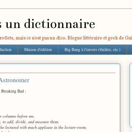
s un dictionnaire
eflets, mais ce n'est pas un dico. Blogue littéraire et geek de G
duction
Maison d'édition
Big Bang à l'envers (théâtre, etc.)
 Astronomer
 Breaking Bad :
in columns before me,
 to add, divide, and measure them,
he lectured with much applause in the lecture-room,