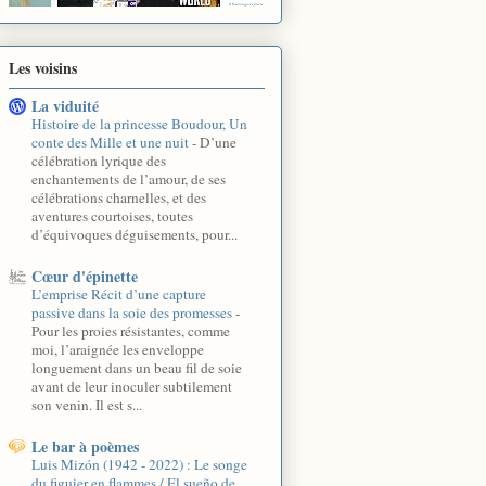
Les voisins
La viduité
Histoire de la princesse Boudour, Un
conte des Mille et une nuit
-
D’une
célébration lyrique des
enchantements de l’amour, de ses
célébrations charnelles, et des
aventures courtoises, toutes
d’équivoques déguisements, pour...
Cœur d'épinette
L’emprise Récit d’une capture
passive dans la soie des promesses
-
Pour les proies résistantes, comme
moi, l’araignée les enveloppe
longuement dans un beau fil de soie
avant de leur inoculer subtilement
son venin. Il est s...
Le bar à poèmes
Luis Mizón (1942 - 2022) : Le songe
du figuier en flammes / El sueño de