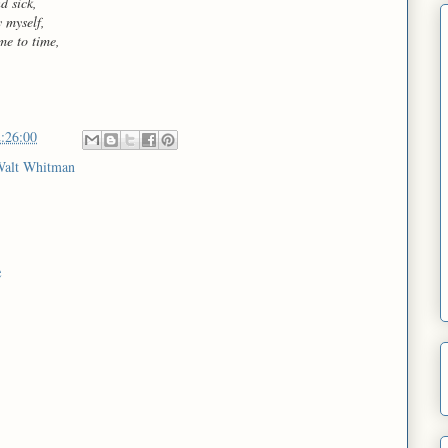
d sick,
y myself,
me to time,
:26:00
alt Whitman
e