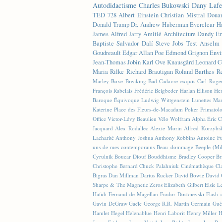
Autodidactisme
Charles Bukowski
Dany Lafe
TED
728
Albert Einstein
Christian Mistral
Doua
Donald Trump
Dr. Andrew Huberman
Everclear
H
James
Alfred Jarry
Amitié
Architecture
Dandy
Er
Baptiste
Salvador Dalí
Steve Jobs
Test
Anselm 
Goudreault
Edgar Allan Poe
Edmond Grignon
Envi
Jean-Thomas Jobin
Karl Ove Knausgård
Leonard C
Maria Rilke
Richard Brautigan
Roland Barthes
R
Marley
Boxe
Breaking Bad
Cadavre exquis
Carl Roge
François Rabelais
Frédéric Beigbeder
Harlan Ellison
Hen
Baroque Équivoque
Ludwig Wittgenstein
Lunettes
Mar
Katerine
Place des Fleurs-de-Macadam
Poker
Primatol
Office
Victor-Lévy Beaulieu
Vélo
Wolfram Alpha
Éric 
Jacquard
Alex Rodallec
Alexie Morin
Alfred Korzybs
Lacharité
Anthony Joshua
Anthony Robbins
Antoine Fu
uns de mes contemporains
Beau dommage
Beeple (M
Cyrulnik
Boucar Diouf
Bouddhisme
Bradley Cooper
Br
Christophe Bernard
Chuck Palahniuk
Cinémathèque
Cl
Bigras
Dan Millman
Darius Rucker
David Bowie
David 
Sharpe & The Magnetic Zeros
Elizabeth Gilbert
Elsie L
Hafidi
Fernand de Magellan
Fiodor Dostoïevski
Flash d
Gavin DeGraw
Gaële
George R.R. Martin
Germain Guè
Hamlet
Hegel
Helenablue
Henri Laborit
Henry Miller
H