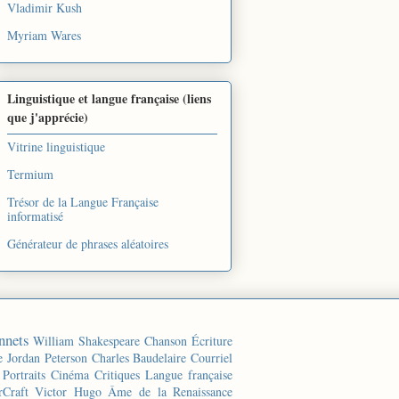
Vladimir Kush
Myriam Wares
Linguistique et langue française (liens
que j'apprécie)
Vitrine linguistique
Termium
Trésor de la Langue Française
informatisé
Générateur de phrases aléatoires
nnets
William Shakespeare
Chanson
Écriture
e
Jordan Peterson
Charles Baudelaire
Courriel
Portraits
Cinéma
Critiques
Langue française
rCraft
Victor Hugo
Âme de la Renaissance