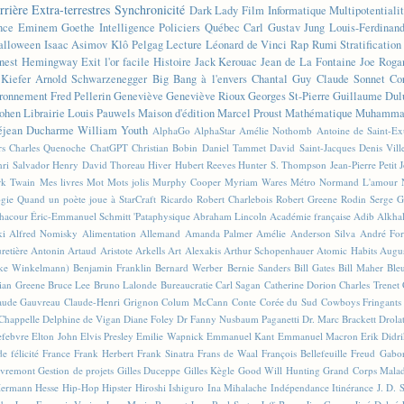
rrière
Extra-terrestres
Synchronicité
Dark Lady
Film
Informatique
Multipotentiali
nce
Eminem
Goethe
Intelligence
Policiers
Québec
Carl Gustav Jung
Louis-Ferdinan
alloween
Isaac Asimov
Klô Pelgag
Lecture
Léonard de Vinci
Rap
Rumi
Stratificatio
nest Hemingway
Exit l'or facile
Histoire
Jack Kerouac
Jean de La Fontaine
Joe Roga
Kiefer
Arnold Schwarzenegger
Big Bang à l'envers
Chantal Guy
Claude Sonnet
Co
ronnement
Fred Pellerin
Geneviève
Geneviève Rioux
Georges St-Pierre
Guillaume Dul
ohen
Librairie
Louis Pauwels
Maison d'édition
Marcel Proust
Mathématique
Muhammad
éjean Ducharme
William Youth
AlphaGo
AlphaStar
Amélie Nothomb
Antoine de Saint-E
rs
Charles Quenoche
ChatGPT
Christian Bobin
Daniel Tammet
David Saint-Jacques
Denis Vil
ri Salvador
Henry David Thoreau
Hiver
Hubert Reeves
Hunter S. Thompson
Jean-Pierre Petit
k Twain
Mes livres
Mot
Mots jolis
Murphy Cooper
Myriam Wares
Métro
Normand L'amour
ogie
Quand un poète joue à StarCraft
Ricardo
Robert Charlebois
Robert Greene
Rodin
Serge G
Chacour
Éric-Emmanuel Schmitt
'Pataphysique
Abraham Lincoln
Académie française
Adib Alkha
ki
Alfred Nomisky
Alimentation
Allemand
Amanda Palmer
Amélie
Anderson Silva
André For
retière
Antonin Artaud
Aristote
Arkells
Art Alexakis
Arthur Schopenhauer
Atomic Habits
Augu
ike Winkelmann)
Benjamin Franklin
Bernard Werber
Bernie Sanders
Bill Gates
Bill Maher
Ble
ian Greene
Bruce Lee
Bruno Lalonde
Bureaucratie
Carl Sagan
Catherine Dorion
Charles Trenet
aude Gauvreau
Claude-Henri Grignon
Colum McCann
Conte
Corée du Sud
Cowboys Fringants
Chappelle
Delphine de Vigan
Diane Foley
Dr Fanny Nusbaum Paganetti
Dr. Marc Brackett
Drola
efebvre
Elton John
Elvis Presley
Emilie Wapnick
Emmanuel Kant
Emmanuel Macron
Erik Didr
e félicité
France
Frank Herbert
Frank Sinatra
Frans de Waal
François Bellefeuille
Freud
Gabo
vremont
Gestion de projets
Gilles Duceppe
Gilles Kègle
Good Will Hunting
Grand Corps Mala
ermann Hesse
Hip-Hop
Hipster
Hiroshi Ishiguro
Ina Mihalache
Indépendance
Itinérance
J. D. 