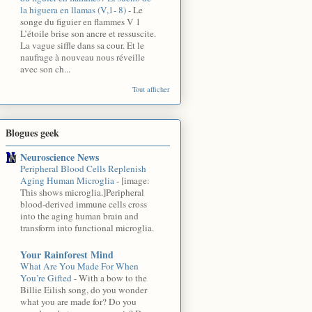
la higuera en llamas (V,1- 8)
-
Le
songe du figuier en flammes V 1
L’étoile brise son ancre et ressuscite.
La vague siffle dans sa cour. Et le
naufrage à nouveau nous réveille
avec son ch...
Tout afficher
Blogues geek
Neuroscience News
Peripheral Blood Cells Replenish
Aging Human Microglia
-
[image:
This shows microglia.]Peripheral
blood-derived immune cells cross
into the aging human brain and
transform into functional microglia.
Your Rainforest Mind
What Are You Made For When
You’re Gifted
-
With a bow to the
Billie Eilish song, do you wonder
what you are made for? Do you