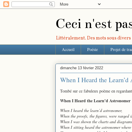
Ceci n'est pa
Littéralement. Des mots sous divers r
Accueil
Poésie
Projet de tra
dimanche 13 février 2022
When I Heard the Learn’d
Tombé sur ce fabuleux poème en regardant
When I Heard the Learn’d Astronomer
When I heard the learn’d astronomer,
When the proofs, the figures, were ranged 
When I was shown the charts and diagrams,
When I sitting heard the astronomer where 