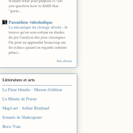
wonder what your purpose is? Do
you question how to fulfill that
“great...
Parenthèse vidéoludique
La mécanique du clouage absolu
-
Je
trouve qu'on sous-estime en études
du jeu l'analyse des jeux classiques.
On peut en apprendre beaucoup sur
les échecs quand on regarde certains
princi...
Tout afficher
Littérature et arts
La Fleur blindée - Maison d'édition
La Minute de Poésie
Mag4.net : Arthur Rimbaud
Sonnets de Shakespeare
Boris Vian