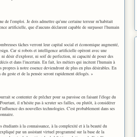
ne de l'emploi. Je dois admettre qu'une certaine terreur m'habitait
gence artificielle, que d'aucuns déclarent capable de surpasser l'humain
ombreuses tâches verront leur capital social et économique augmenté,
sign. Car si robots et intelligence artificielle opèrent avec une
ni désir d'explorer, ni soif de perfection, ni capacité de poser des
écis et dans l'incertain. En fait, les métiers qui incitent l'humain à
és propres à notre essence deviendront de plus en plus désirables. En
 du geste et de la pensée seront rapidement délogés. »
ourrait se contenter de prêcher pour sa paroisse en faisant l'éloge du
rtant, il n'hésite pas à scruter ses failles, ou plutôt, à considérer
l'influence des nouvelles technologies. C'est probablement dans ses
ionnaire.
s étudiants à la connaissance, à la complexité et à la beauté du
expliqué par un assistant virtuel programmé sur la base de la