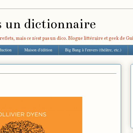
s un dictionnaire
eflets, mais ce n'est pas un dico. Blogue littéraire et geek de G
duction
Maison d'édition
Big Bang à l'envers (théâtre, etc.)