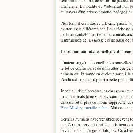
sensibilité humaine, de sa soif de justice, 
artificielle. La totalité du Web serait non 
au travers d'un prisme éthique, pédagogique
Plus loin, il écrit aussi : « L'enseignant, l
exister, mais différemment. Leur tâche ne se
de la transmission partielle des connaissanc
transmission de la sagesse ; celle aussi de l
L'être humain intellectuellement et ém
L'auteur suggère d'accueillir les nouvelles
le lot de confusion et de difficultés que cel
humain qui fusionne en quelque sorte à la ma
s'enthousiasme par rapport à cette possibili
Je salue l'idée d'accepter les changements, 
machine, mais je ne suis pas, comme l'auteu
dans un futur plus ou moins rapproché, des
Elon Musk y travaille même
. Mais est-ce 
Certains humains hypersensibles peuvent to
etc. Certains cerveaux brillants abritent de
deviennent submergés et fatigués. Qu'adviend