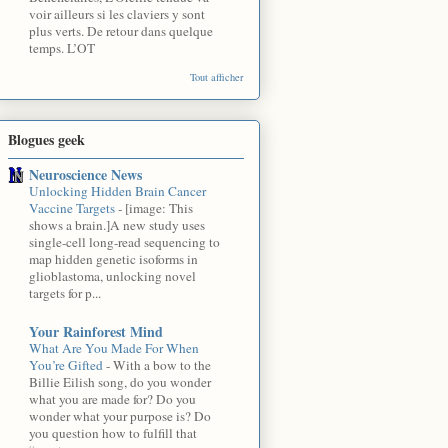
voir ailleurs si les claviers y sont
plus verts. De retour dans quelque
temps. L’OT
Tout afficher
Blogues geek
Neuroscience News
Unlocking Hidden Brain Cancer
Vaccine Targets
-
[image: This
shows a brain.]A new study uses
single-cell long-read sequencing to
map hidden genetic isoforms in
glioblastoma, unlocking novel
targets for p...
Your Rainforest Mind
What Are You Made For When
You’re Gifted
-
With a bow to the
Billie Eilish song, do you wonder
what you are made for? Do you
wonder what your purpose is? Do
you question how to fulfill that