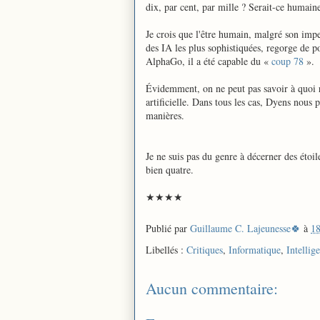
dix, par cent, par mille ? Serait-ce humain
Je crois que l'être humain, malgré son impe
des IA les plus sophistiquées, regorge de po
AlphaGo, il a été capable du «
coup 78
».
Évidemment, on ne peut pas savoir à quoi re
artificielle. Dans tous les cas, Dyens nous p
manières.
Je ne suis pas du genre à décerner des étoi
bien quatre.
★★★★
Publié par
Guillaume C. Lajeunesse🍀
à
18
Libellés :
Critiques
,
Informatique
,
Intellige
Aucun commentaire: