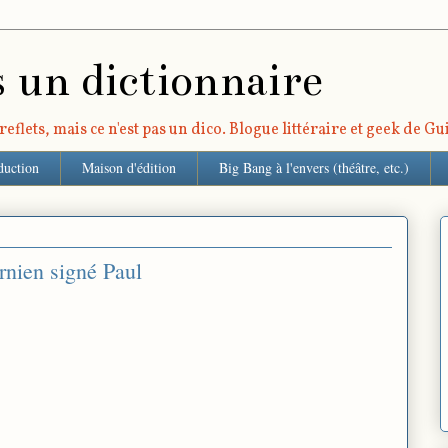
s un dictionnaire
eflets, mais ce n'est pas un dico. Blogue littéraire et geek de G
duction
Maison d'édition
Big Bang à l'envers (théâtre, etc.)
rnien signé Paul