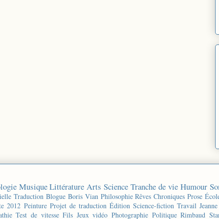
logie
Musique
Littérature
Arts
Science
Tranche de vie
Humour
So
ielle
Traduction
Blogue
Boris Vian
Philosophie
Rêves
Chroniques
Prose
Écol
te 2012
Peinture
Projet de traduction
Édition
Science-fiction
Travail
Jeanne
thie
Test de vitesse
Fils
Jeux vidéo
Photographie
Politique
Rimbaud
Sta