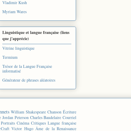
Vladimir Kush
Myriam Wares
Linguistique et langue française (liens
que j'apprécie)
Vitrine linguistique
Termium
Trésor de la Langue Française
informatisé
Générateur de phrases aléatoires
nnets
William Shakespeare
Chanson
Écriture
e
Jordan Peterson
Charles Baudelaire
Courriel
Portraits
Cinéma
Critiques
Langue française
rCraft
Victor Hugo
Âme de la Renaissance