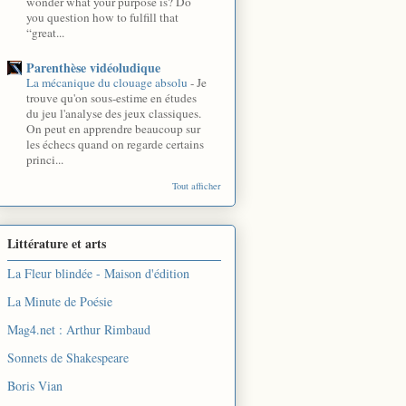
wonder what your purpose is? Do
you question how to fulfill that
“great...
Parenthèse vidéoludique
La mécanique du clouage absolu
-
Je
trouve qu'on sous-estime en études
du jeu l'analyse des jeux classiques.
On peut en apprendre beaucoup sur
les échecs quand on regarde certains
princi...
Tout afficher
Littérature et arts
La Fleur blindée - Maison d'édition
La Minute de Poésie
Mag4.net : Arthur Rimbaud
Sonnets de Shakespeare
Boris Vian