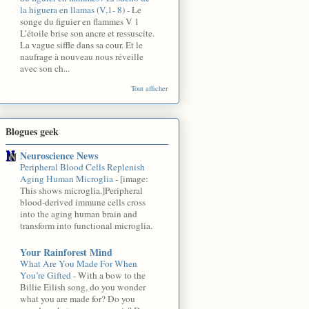
la higuera en llamas (V,1- 8)
-
Le
songe du figuier en flammes V 1
L’étoile brise son ancre et ressuscite.
La vague siffle dans sa cour. Et le
naufrage à nouveau nous réveille
avec son ch...
Tout afficher
Blogues geek
Neuroscience News
Peripheral Blood Cells Replenish
Aging Human Microglia
-
[image:
This shows microglia.]Peripheral
blood-derived immune cells cross
into the aging human brain and
transform into functional microglia.
Your Rainforest Mind
What Are You Made For When
You’re Gifted
-
With a bow to the
Billie Eilish song, do you wonder
what you are made for? Do you