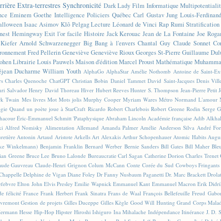
rrière
Extra-terrestres
Synchronicité
Dark Lady
Film
Informatique
Multipotentiali
nce
Eminem
Goethe
Intelligence
Policiers
Québec
Carl Gustav Jung
Louis-Ferdinan
alloween
Isaac Asimov
Klô Pelgag
Lecture
Léonard de Vinci
Rap
Rumi
Stratificatio
nest Hemingway
Exit l'or facile
Histoire
Jack Kerouac
Jean de La Fontaine
Joe Roga
Kiefer
Arnold Schwarzenegger
Big Bang à l'envers
Chantal Guy
Claude Sonnet
Co
ronnement
Fred Pellerin
Geneviève
Geneviève Rioux
Georges St-Pierre
Guillaume Dul
ohen
Librairie
Louis Pauwels
Maison d'édition
Marcel Proust
Mathématique
Muhammad
éjean Ducharme
William Youth
AlphaGo
AlphaStar
Amélie Nothomb
Antoine de Saint-E
rs
Charles Quenoche
ChatGPT
Christian Bobin
Daniel Tammet
David Saint-Jacques
Denis Vil
ri Salvador
Henry David Thoreau
Hiver
Hubert Reeves
Hunter S. Thompson
Jean-Pierre Petit
k Twain
Mes livres
Mot
Mots jolis
Murphy Cooper
Myriam Wares
Métro
Normand L'amour
ogie
Quand un poète joue à StarCraft
Ricardo
Robert Charlebois
Robert Greene
Rodin
Serge G
Chacour
Éric-Emmanuel Schmitt
'Pataphysique
Abraham Lincoln
Académie française
Adib Alkha
ki
Alfred Nomisky
Alimentation
Allemand
Amanda Palmer
Amélie
Anderson Silva
André For
retière
Antonin Artaud
Aristote
Arkells
Art Alexakis
Arthur Schopenhauer
Atomic Habits
Augu
ike Winkelmann)
Benjamin Franklin
Bernard Werber
Bernie Sanders
Bill Gates
Bill Maher
Ble
ian Greene
Bruce Lee
Bruno Lalonde
Bureaucratie
Carl Sagan
Catherine Dorion
Charles Trenet
aude Gauvreau
Claude-Henri Grignon
Colum McCann
Conte
Corée du Sud
Cowboys Fringants
Chappelle
Delphine de Vigan
Diane Foley
Dr Fanny Nusbaum Paganetti
Dr. Marc Brackett
Drola
efebvre
Elton John
Elvis Presley
Emilie Wapnick
Emmanuel Kant
Emmanuel Macron
Erik Didr
e félicité
France
Frank Herbert
Frank Sinatra
Frans de Waal
François Bellefeuille
Freud
Gabo
vremont
Gestion de projets
Gilles Duceppe
Gilles Kègle
Good Will Hunting
Grand Corps Mala
ermann Hesse
Hip-Hop
Hipster
Hiroshi Ishiguro
Ina Mihalache
Indépendance
Itinérance
J. D. 