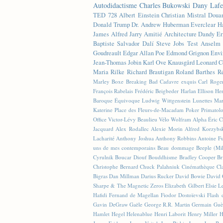
Autodidactisme
Charles Bukowski
Dany Lafe
TED
728
Albert Einstein
Christian Mistral
Doua
Donald Trump
Dr. Andrew Huberman
Everclear
H
James
Alfred Jarry
Amitié
Architecture
Dandy
Er
Baptiste
Salvador Dalí
Steve Jobs
Test
Anselm 
Goudreault
Edgar Allan Poe
Edmond Grignon
Envi
Jean-Thomas Jobin
Karl Ove Knausgård
Leonard C
Maria Rilke
Richard Brautigan
Roland Barthes
R
Marley
Boxe
Breaking Bad
Cadavre exquis
Carl Roge
François Rabelais
Frédéric Beigbeder
Harlan Ellison
Hen
Baroque Équivoque
Ludwig Wittgenstein
Lunettes
Mar
Katerine
Place des Fleurs-de-Macadam
Poker
Primatol
Office
Victor-Lévy Beaulieu
Vélo
Wolfram Alpha
Éric 
Jacquard
Alex Rodallec
Alexie Morin
Alfred Korzybs
Lacharité
Anthony Joshua
Anthony Robbins
Antoine Fu
uns de mes contemporains
Beau dommage
Beeple (M
Cyrulnik
Boucar Diouf
Bouddhisme
Bradley Cooper
Br
Christophe Bernard
Chuck Palahniuk
Cinémathèque
Cl
Bigras
Dan Millman
Darius Rucker
David Bowie
David 
Sharpe & The Magnetic Zeros
Elizabeth Gilbert
Elsie L
Hafidi
Fernand de Magellan
Fiodor Dostoïevski
Flash d
Gavin DeGraw
Gaële
George R.R. Martin
Germain Guè
Hamlet
Hegel
Helenablue
Henri Laborit
Henry Miller
H