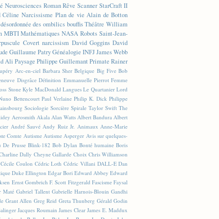
té
Neurosciences
Roman
Rêve
Scanner
StarCraft II
d Céline
Narcissisme
Plan de vie
Alain de Botton
n désordonnée des ombilics bouffis
Théâtre
William
n
MBTI
Mathématiques
NASA
Robots
Saint-Jean-
rpuscule
Covert narcissism
David Goggins
David
ude
Guillaume Patry
Généalogie
INFJ
James Webb
 Ali
Paysage
Philippe Guillemant
Primate
Rainer
xupéry
Arc-en-ciel
Barbara Sher
Belgique
Big Five
Bob
leneuve
Disgrâce
Définition
Emmanuelle Pierrot
Femme
Joss Stone
Kyle MacDonald
Langues
Le Quartanier
Lord
Nuno Bettencourt
Paul Verlaine
Philip K. Dick
Philippe
ainsbourg
Sociologie
Sorcière
Spirale
Taylor Swift
The
lidey
Aerosmith
Akala
Alan Watts
Albert Bandura
Albert
cier
André Sauvé
Andy Ruiz Jr.
Animaux
Anne-Marie
ste Comte
Autisme
Autisme Asperger
Avis sur quelques-
u De Prusse
Blink-182
Bob Dylan
Bonté humaine
Boris
Charline Dally
Cheyne Gallarde
Choix
Chris Williamson
Cécile Coulon
Cédric Loth
Cédric Villani
DALL-E
Dan
tique
Duke Ellington
Edgar Bori
Edward Abbey
Edward
iksen
Ernst Gombrich
F. Scott Fitzgerald
Fascisme
Faysal
r Maté
Gabriel Tallent
Gabrielle Harnois-Blouin
Gandhi
de
Grant Allen
Greg Reid
Greta Thunberg
Gérald Godin
Salinger
Jacques Roumain
James Clear
James E. Maddux