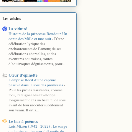
Les voisins
La viduité
Histoire de la princesse Boudour, Un
conte des Mille et une nuit
-
D’une
célébration lyrique des
enchantements de l’amour, de ses
célébrations charnelles, et des
aventures courtoises, toutes
d’équivoques déguisements, pour...
Cœur d'épinette
L’emprise Récit d’une capture
passive dans la soie des promesses
-
Pour les proies résistantes, comme
moi, l’araignée les enveloppe
longuement dans un beau fil de soie
avant de leur inoculer subtilement
son venin. Il est s...
Le bar à poèmes
Luis Mizón (1942 - 2022) : Le songe
du figuier en flammes / El sueño de