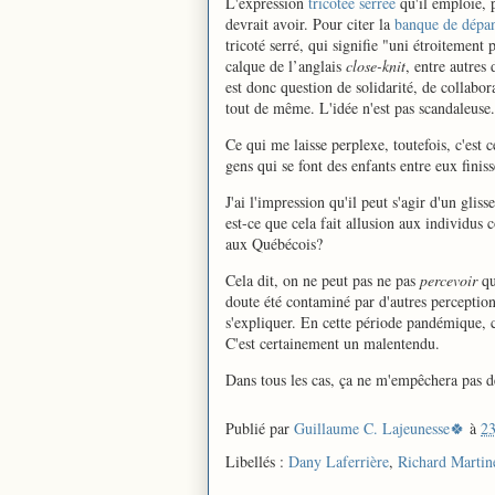
L'expression
tricotée serrée
qu'il emploie, p
devrait avoir. Pour citer la
banque de dépan
tricoté serré, qui signifie "uni étroitement 
calque de l’anglais
close-knit
, entre autres 
est donc question de solidarité, de collabor
tout de même. L'idée n'est pas scandaleuse.
Ce qui me laisse perplexe, toutefois, c'est c
gens qui se font des enfants entre eux finiss
J'ai l'impression qu'il peut s'agir d'un glis
est-ce que cela fait allusion aux individus
aux Québécois?
Cela dit, on ne peut pas ne pas
percevoir
qu
doute été contaminé par d'autres perception
s'expliquer. En cette période pandémique, c
C'est certainement un malentendu.
Dans tous les cas, ça ne m'empêchera pas de 
Publié par
Guillaume C. Lajeunesse🍀
à
23
Libellés :
Dany Laferrière
,
Richard Martin