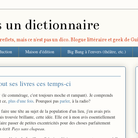
s un dictionnaire
eflets, mais ce n'est pas un dico. Blogue littéraire et geek de G
duction
Maison d'édition
Big Bang à l'envers (théâtre, etc.)
tout ses livres ces temps-ci
r
(le commérage, c'est toujours moche et rampant). Je comprends
et ce,
plus d'une fois
. Pourquoi pas
parler
, à la radio?
faire une tête au sujet de la population d'un lieu, j'en avais pris
ais trouvée brillante, cette idée. Elle est à mon avis essentiellement
 faire passer de petites excentricités pour des choses parfaitement
a écrit
Pays sans chapeau
.