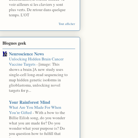
voir ailleurs si les claviers y sont
plus verts. De retour dans quelque
temps. L’OT
Tout afficher
Blogues geek
Neuroscience News
Unlocking Hidden Brain Cancer
Vaccine Targets
-
[image: This
shows a brain.]A new study uses
single-cell long-read sequencing to
map hidden genetic isoforms in
glioblastoma, unlocking novel
targets for p...
Your Rainforest Mind
What Are You Made For When
You’re Gifted
-
With a bow to the
Billie Eilish song, do you wonder
what you are made for? Do you
wonder what your purpose is? Do
you question how to fulfill that