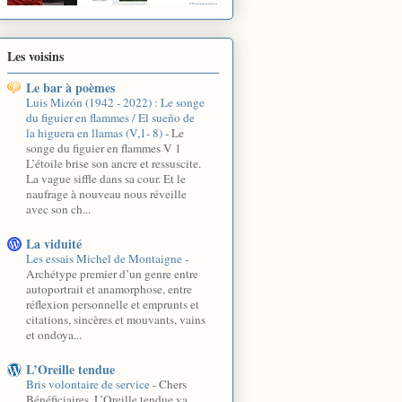
Les voisins
Le bar à poèmes
Luis Mizón (1942 - 2022) : Le songe
du figuier en flammes / El sueño de
la higuera en llamas (V,1- 8)
-
Le
songe du figuier en flammes V 1
L’étoile brise son ancre et ressuscite.
La vague siffle dans sa cour. Et le
naufrage à nouveau nous réveille
avec son ch...
La viduité
Les essais Michel de Montaigne
-
Archétype premier d’un genre entre
autoportrait et anamorphose, entre
réflexion personnelle et emprunts et
citations, sincères et mouvants, vains
et ondoya...
L’Oreille tendue
Bris volontaire de service
-
Chers
Bénéficiaires, L’Oreille tendue va