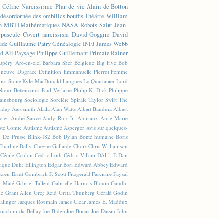
d Céline
Narcissisme
Plan de vie
Alain de Botton
n désordonnée des ombilics bouffis
Théâtre
William
n
MBTI
Mathématiques
NASA
Robots
Saint-Jean-
rpuscule
Covert narcissism
David Goggins
David
ude
Guillaume Patry
Généalogie
INFJ
James Webb
 Ali
Paysage
Philippe Guillemant
Primate
Rainer
xupéry
Arc-en-ciel
Barbara Sher
Belgique
Big Five
Bob
leneuve
Disgrâce
Définition
Emmanuelle Pierrot
Femme
Joss Stone
Kyle MacDonald
Langues
Le Quartanier
Lord
Nuno Bettencourt
Paul Verlaine
Philip K. Dick
Philippe
ainsbourg
Sociologie
Sorcière
Spirale
Taylor Swift
The
lidey
Aerosmith
Akala
Alan Watts
Albert Bandura
Albert
cier
André Sauvé
Andy Ruiz Jr.
Animaux
Anne-Marie
ste Comte
Autisme
Autisme Asperger
Avis sur quelques-
u De Prusse
Blink-182
Bob Dylan
Bonté humaine
Boris
Charline Dally
Cheyne Gallarde
Choix
Chris Williamson
Cécile Coulon
Cédric Loth
Cédric Villani
DALL-E
Dan
tique
Duke Ellington
Edgar Bori
Edward Abbey
Edward
iksen
Ernst Gombrich
F. Scott Fitzgerald
Fascisme
Faysal
r Maté
Gabriel Tallent
Gabrielle Harnois-Blouin
Gandhi
de
Grant Allen
Greg Reid
Greta Thunberg
Gérald Godin
Salinger
Jacques Roumain
James Clear
James E. Maddux
Joachim du Bellay
Joe Biden
Joe Bocan
Joe Dassin
John