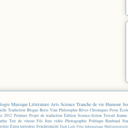
logie
Musique
Littérature
Arts
Science
Tranche de vie
Humour
So
ielle
Traduction
Blogue
Boris Vian
Philosophie
Rêves
Chroniques
Prose
Écol
te 2012
Peinture
Projet de traduction
Édition
Science-fiction
Travail
Jeanne
thie
Test de vitesse
Fils
Jeux vidéo
Photographie
Politique
Rimbaud
Sta
rrière
Extra-terrestres
Synchronicité
Dark Lady
Film
Informatique
Multipotentiali