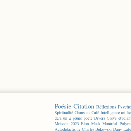
Poésie
Citation
Réflexions
Psycho
Spiritualité
Chansons
Café
Intelligence artific
de/à un ± jeune poète
Divers
Grève étudian
Moisson 2023
Elon Musk
Montréal
Polyma
Autodidactisme
Charles Bukowski
Dany Lafe