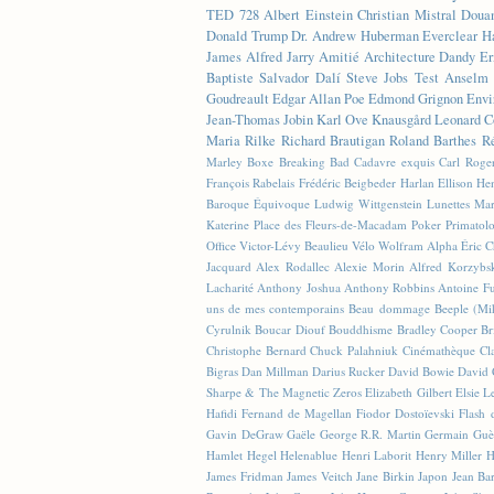
TED
728
Albert Einstein
Christian Mistral
Doua
Donald Trump
Dr. Andrew Huberman
Everclear
H
James
Alfred Jarry
Amitié
Architecture
Dandy
Er
Baptiste
Salvador Dalí
Steve Jobs
Test
Anselm 
Goudreault
Edgar Allan Poe
Edmond Grignon
Envi
Jean-Thomas Jobin
Karl Ove Knausgård
Leonard C
Maria Rilke
Richard Brautigan
Roland Barthes
R
Marley
Boxe
Breaking Bad
Cadavre exquis
Carl Roge
François Rabelais
Frédéric Beigbeder
Harlan Ellison
Hen
Baroque Équivoque
Ludwig Wittgenstein
Lunettes
Mar
Katerine
Place des Fleurs-de-Macadam
Poker
Primatol
Office
Victor-Lévy Beaulieu
Vélo
Wolfram Alpha
Éric 
Jacquard
Alex Rodallec
Alexie Morin
Alfred Korzybs
Lacharité
Anthony Joshua
Anthony Robbins
Antoine Fu
uns de mes contemporains
Beau dommage
Beeple (M
Cyrulnik
Boucar Diouf
Bouddhisme
Bradley Cooper
Br
Christophe Bernard
Chuck Palahniuk
Cinémathèque
Cl
Bigras
Dan Millman
Darius Rucker
David Bowie
David 
Sharpe & The Magnetic Zeros
Elizabeth Gilbert
Elsie L
Hafidi
Fernand de Magellan
Fiodor Dostoïevski
Flash d
Gavin DeGraw
Gaële
George R.R. Martin
Germain Guè
Hamlet
Hegel
Helenablue
Henri Laborit
Henry Miller
H
James Fridman
James Veitch
Jane Birkin
Japon
Jean Ba