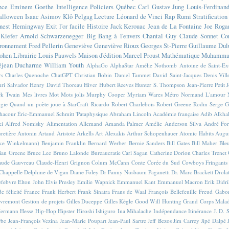
nce
Eminem
Goethe
Intelligence
Policiers
Québec
Carl Gustav Jung
Louis-Ferdinan
alloween
Isaac Asimov
Klô Pelgag
Lecture
Léonard de Vinci
Rap
Rumi
Stratificatio
nest Hemingway
Exit l'or facile
Histoire
Jack Kerouac
Jean de La Fontaine
Joe Roga
Kiefer
Arnold Schwarzenegger
Big Bang à l'envers
Chantal Guy
Claude Sonnet
Co
ronnement
Fred Pellerin
Geneviève
Geneviève Rioux
Georges St-Pierre
Guillaume Dul
ohen
Librairie
Louis Pauwels
Maison d'édition
Marcel Proust
Mathématique
Muhammad
éjean Ducharme
William Youth
AlphaGo
AlphaStar
Amélie Nothomb
Antoine de Saint-E
rs
Charles Quenoche
ChatGPT
Christian Bobin
Daniel Tammet
David Saint-Jacques
Denis Vil
ri Salvador
Henry David Thoreau
Hiver
Hubert Reeves
Hunter S. Thompson
Jean-Pierre Petit
k Twain
Mes livres
Mot
Mots jolis
Murphy Cooper
Myriam Wares
Métro
Normand L'amour
ogie
Quand un poète joue à StarCraft
Ricardo
Robert Charlebois
Robert Greene
Rodin
Serge G
Chacour
Éric-Emmanuel Schmitt
'Pataphysique
Abraham Lincoln
Académie française
Adib Alkha
ki
Alfred Nomisky
Alimentation
Allemand
Amanda Palmer
Amélie
Anderson Silva
André For
retière
Antonin Artaud
Aristote
Arkells
Art Alexakis
Arthur Schopenhauer
Atomic Habits
Augu
ike Winkelmann)
Benjamin Franklin
Bernard Werber
Bernie Sanders
Bill Gates
Bill Maher
Ble
ian Greene
Bruce Lee
Bruno Lalonde
Bureaucratie
Carl Sagan
Catherine Dorion
Charles Trenet
aude Gauvreau
Claude-Henri Grignon
Colum McCann
Conte
Corée du Sud
Cowboys Fringants
Chappelle
Delphine de Vigan
Diane Foley
Dr Fanny Nusbaum Paganetti
Dr. Marc Brackett
Drola
efebvre
Elton John
Elvis Presley
Emilie Wapnick
Emmanuel Kant
Emmanuel Macron
Erik Didr
e félicité
France
Frank Herbert
Frank Sinatra
Frans de Waal
François Bellefeuille
Freud
Gabo
vremont
Gestion de projets
Gilles Duceppe
Gilles Kègle
Good Will Hunting
Grand Corps Mala
ermann Hesse
Hip-Hop
Hipster
Hiroshi Ishiguro
Ina Mihalache
Indépendance
Itinérance
J. D. 
rbe
Jean-François Vezina
Jean-Marie Poupart
Jean-Paul Sartre
Jeff Bezos
Jim Carrey
Jipé Dalpé