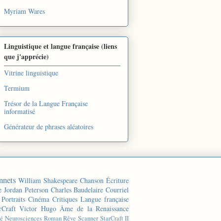
Myriam Wares
Linguistique et langue française (liens
que j'apprécie)
Vitrine linguistique
Termium
Trésor de la Langue Française
informatisé
Générateur de phrases aléatoires
nnets
William Shakespeare
Chanson
Écriture
e
Jordan Peterson
Charles Baudelaire
Courriel
Portraits
Cinéma
Critiques
Langue française
rCraft
Victor Hugo
Âme de la Renaissance
té
Neurosciences
Roman
Rêve
Scanner
StarCraft II