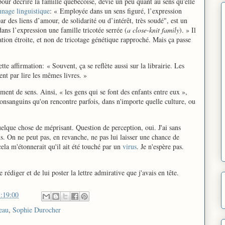
our décrire la famille québécoise, dévie un peu quant au sens qu'elle
nage linguistique
: « Employée dans un sens figuré, l’expression
par des liens d’amour, de solidarité ou d’intérêt, très soudé", est un
dans l’expression une famille tricotée serrée (
a close-knit family
). » Il
ation étroite, et non de tricotage génétique rapproché. Mais ça passe
ette affirmation: « Souvent, ça se reflète aussi sur la librairie. Les
ent par lire les mêmes livres. »
sement de sens. Ainsi, « les gens qui se font des enfants entre eux »,
 consanguins qu'on rencontre parfois, dans n'importe quelle culture, ou
elque chose de méprisant. Question de perception, oui. J'ai sans
s. On ne peut pas, en revanche, ne pas lui laisser une chance de
ela m'étonnerait qu'il ait été touché par un
virus
. Je n'espère pas.
rédiger et de lui poster la lettre admirative que j'avais en tête.
:19:00
eau
,
Sophie Durocher