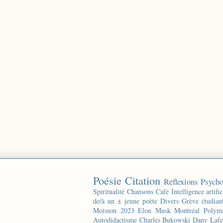
Poésie
Citation
Réflexions
Psycho
Spiritualité
Chansons
Café
Intelligence artific
de/à un ± jeune poète
Divers
Grève étudian
Moisson 2023
Elon Musk
Montréal
Polyma
Autodidactisme
Charles Bukowski
Dany Lafe