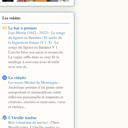
Les voisins
Le bar à poèmes
Luis Mizón (1942 - 2022) : Le songe
du figuier en flammes / El sueño de
la higuera en llamas (V,1- 8)
-
Le
songe du figuier en flammes V 1
L’étoile brise son ancre et ressuscite.
La vague siffle dans sa cour. Et le
naufrage à nouveau nous réveille
avec son ch...
La viduité
Les essais Michel de Montaigne
-
Archétype premier d’un genre entre
autoportrait et anamorphose, entre
réflexion personnelle et emprunts et
citations, sincères et mouvants, vains
et ondoya...
L’Oreille tendue
Bris volontaire de service
-
Chers
Bénéficiaires, L’Oreille tendue va