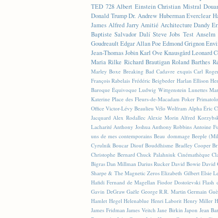
TED
728
Albert Einstein
Christian Mistral
Doua
Donald Trump
Dr. Andrew Huberman
Everclear
H
James
Alfred Jarry
Amitié
Architecture
Dandy
Er
Baptiste
Salvador Dalí
Steve Jobs
Test
Anselm 
Goudreault
Edgar Allan Poe
Edmond Grignon
Envi
Jean-Thomas Jobin
Karl Ove Knausgård
Leonard C
Maria Rilke
Richard Brautigan
Roland Barthes
R
Marley
Boxe
Breaking Bad
Cadavre exquis
Carl Roge
François Rabelais
Frédéric Beigbeder
Harlan Ellison
Hen
Baroque Équivoque
Ludwig Wittgenstein
Lunettes
Mar
Katerine
Place des Fleurs-de-Macadam
Poker
Primatol
Office
Victor-Lévy Beaulieu
Vélo
Wolfram Alpha
Éric 
Jacquard
Alex Rodallec
Alexie Morin
Alfred Korzybs
Lacharité
Anthony Joshua
Anthony Robbins
Antoine Fu
uns de mes contemporains
Beau dommage
Beeple (M
Cyrulnik
Boucar Diouf
Bouddhisme
Bradley Cooper
Br
Christophe Bernard
Chuck Palahniuk
Cinémathèque
Cl
Bigras
Dan Millman
Darius Rucker
David Bowie
David 
Sharpe & The Magnetic Zeros
Elizabeth Gilbert
Elsie L
Hafidi
Fernand de Magellan
Fiodor Dostoïevski
Flash d
Gavin DeGraw
Gaële
George R.R. Martin
Germain Guè
Hamlet
Hegel
Helenablue
Henri Laborit
Henry Miller
H
James Fridman
James Veitch
Jane Birkin
Japon
Jean Ba