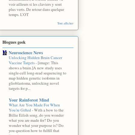
voir ailleurs si les claviers y sont
plus verts. De retour dans quelque
temps. L’OT
Tout afficher
Blogues geek
Neuroscience News
Unlocking Hidden Brain Cancer
Vaccine Targets
-
[image: This
shows a brain.]A new study uses
single-cell long-read sequencing to
map hidden genetic isoforms in
glioblastoma, unlocking novel
targets for p...
Your Rainforest Mind
What Are You Made For When
You’re Gifted
-
With a bow to the
Billie Eilish song, do you wonder
what you are made for? Do you
wonder what your purpose is? Do
you question how to fulfill that