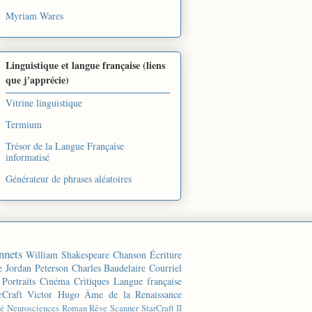
Myriam Wares
Linguistique et langue française (liens
que j'apprécie)
Vitrine linguistique
Termium
Trésor de la Langue Française
informatisé
Générateur de phrases aléatoires
nnets
William Shakespeare
Chanson
Écriture
e
Jordan Peterson
Charles Baudelaire
Courriel
Portraits
Cinéma
Critiques
Langue française
rCraft
Victor Hugo
Âme de la Renaissance
té
Neurosciences
Roman
Rêve
Scanner
StarCraft II