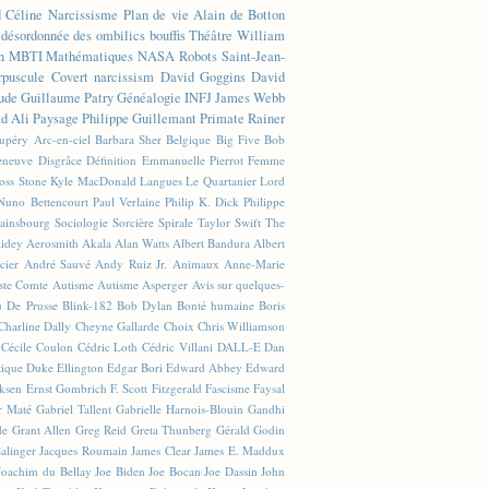
d Céline
Narcissisme
Plan de vie
Alain de Botton
n désordonnée des ombilics bouffis
Théâtre
William
n
MBTI
Mathématiques
NASA
Robots
Saint-Jean-
rpuscule
Covert narcissism
David Goggins
David
ude
Guillaume Patry
Généalogie
INFJ
James Webb
 Ali
Paysage
Philippe Guillemant
Primate
Rainer
xupéry
Arc-en-ciel
Barbara Sher
Belgique
Big Five
Bob
leneuve
Disgrâce
Définition
Emmanuelle Pierrot
Femme
Joss Stone
Kyle MacDonald
Langues
Le Quartanier
Lord
Nuno Bettencourt
Paul Verlaine
Philip K. Dick
Philippe
ainsbourg
Sociologie
Sorcière
Spirale
Taylor Swift
The
lidey
Aerosmith
Akala
Alan Watts
Albert Bandura
Albert
cier
André Sauvé
Andy Ruiz Jr.
Animaux
Anne-Marie
ste Comte
Autisme
Autisme Asperger
Avis sur quelques-
u De Prusse
Blink-182
Bob Dylan
Bonté humaine
Boris
Charline Dally
Cheyne Gallarde
Choix
Chris Williamson
Cécile Coulon
Cédric Loth
Cédric Villani
DALL-E
Dan
tique
Duke Ellington
Edgar Bori
Edward Abbey
Edward
iksen
Ernst Gombrich
F. Scott Fitzgerald
Fascisme
Faysal
r Maté
Gabriel Tallent
Gabrielle Harnois-Blouin
Gandhi
de
Grant Allen
Greg Reid
Greta Thunberg
Gérald Godin
Salinger
Jacques Roumain
James Clear
James E. Maddux
Joachim du Bellay
Joe Biden
Joe Bocan
Joe Dassin
John