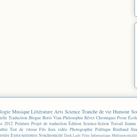
logie
Musique
Littérature
Arts
Science
Tranche de vie
Humour
So
ielle
Traduction
Blogue
Boris Vian
Philosophie
Rêves
Chroniques
Prose
Écol
te 2012
Peinture
Projet de traduction
Édition
Science-fiction
Travail
Jeanne
thie
Test de vitesse
Fils
Jeux vidéo
Photographie
Politique
Rimbaud
Sta
rrière
Extra-terrestres
Synchronicité
Dark Lady
Film
Informatique
Multipotentiali