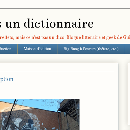
s un dictionnaire
eflets, mais ce n'est pas un dico. Blogue littéraire et geek de G
duction
Maison d'édition
Big Bang à l'envers (théâtre, etc.)
eption