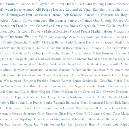
nce
Eminem
Goethe
Intelligence
Policiers
Québec
Carl Gustav Jung
Louis-Ferdinan
alloween
Isaac Asimov
Klô Pelgag
Lecture
Léonard de Vinci
Rap
Rumi
Stratificatio
nest Hemingway
Exit l'or facile
Histoire
Jack Kerouac
Jean de La Fontaine
Joe Roga
Kiefer
Arnold Schwarzenegger
Big Bang à l'envers
Chantal Guy
Claude Sonnet
Co
ronnement
Fred Pellerin
Geneviève
Geneviève Rioux
Georges St-Pierre
Guillaume Dul
ohen
Librairie
Louis Pauwels
Maison d'édition
Marcel Proust
Mathématique
Muhammad
éjean Ducharme
William Youth
AlphaGo
AlphaStar
Amélie Nothomb
Antoine de Saint-E
rs
Charles Quenoche
ChatGPT
Christian Bobin
Daniel Tammet
David Saint-Jacques
Denis Vil
ri Salvador
Henry David Thoreau
Hiver
Hubert Reeves
Hunter S. Thompson
Jean-Pierre Petit
k Twain
Mes livres
Mot
Mots jolis
Murphy Cooper
Myriam Wares
Métro
Normand L'amour
ogie
Quand un poète joue à StarCraft
Ricardo
Robert Charlebois
Robert Greene
Rodin
Serge G
Chacour
Éric-Emmanuel Schmitt
'Pataphysique
Abraham Lincoln
Académie française
Adib Alkha
ki
Alfred Nomisky
Alimentation
Allemand
Amanda Palmer
Amélie
Anderson Silva
André For
retière
Antonin Artaud
Aristote
Arkells
Art Alexakis
Arthur Schopenhauer
Atomic Habits
Augu
ike Winkelmann)
Benjamin Franklin
Bernard Werber
Bernie Sanders
Bill Gates
Bill Maher
Ble
ian Greene
Bruce Lee
Bruno Lalonde
Bureaucratie
Carl Sagan
Catherine Dorion
Charles Trenet
aude Gauvreau
Claude-Henri Grignon
Colum McCann
Conte
Corée du Sud
Cowboys Fringants
Chappelle
Delphine de Vigan
Diane Foley
Dr Fanny Nusbaum Paganetti
Dr. Marc Brackett
Drola
efebvre
Elton John
Elvis Presley
Emilie Wapnick
Emmanuel Kant
Emmanuel Macron
Erik Didr
e félicité
France
Frank Herbert
Frank Sinatra
Frans de Waal
François Bellefeuille
Freud
Gabo
vremont
Gestion de projets
Gilles Duceppe
Gilles Kègle
Good Will Hunting
Grand Corps Mala
ermann Hesse
Hip-Hop
Hipster
Hiroshi Ishiguro
Ina Mihalache
Indépendance
Itinérance
J. D. 
rbe
Jean-François Vezina
Jean-Marie Poupart
Jean-Paul Sartre
Jeff Bezos
Jim Carrey
Jipé Dalpé