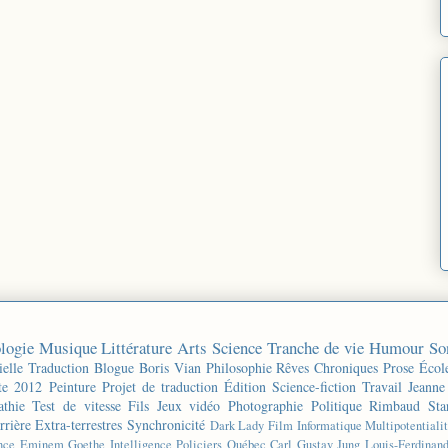
logie
Musique
Littérature
Arts
Science
Tranche de vie
Humour
So
ielle
Traduction
Blogue
Boris Vian
Philosophie
Rêves
Chroniques
Prose
Écol
te 2012
Peinture
Projet de traduction
Édition
Science-fiction
Travail
Jeanne
thie
Test de vitesse
Fils
Jeux vidéo
Photographie
Politique
Rimbaud
Sta
rrière
Extra-terrestres
Synchronicité
Dark Lady
Film
Informatique
Multipotentiali
nce
Eminem
Goethe
Intelligence
Policiers
Québec
Carl Gustav Jung
Louis-Ferdinan