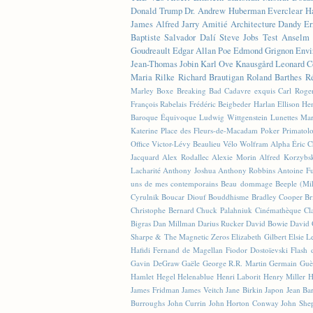
Donald Trump
Dr. Andrew Huberman
Everclear
H
James
Alfred Jarry
Amitié
Architecture
Dandy
Er
Baptiste
Salvador Dalí
Steve Jobs
Test
Anselm 
Goudreault
Edgar Allan Poe
Edmond Grignon
Envi
Jean-Thomas Jobin
Karl Ove Knausgård
Leonard C
Maria Rilke
Richard Brautigan
Roland Barthes
R
Marley
Boxe
Breaking Bad
Cadavre exquis
Carl Roge
François Rabelais
Frédéric Beigbeder
Harlan Ellison
Hen
Baroque Équivoque
Ludwig Wittgenstein
Lunettes
Mar
Katerine
Place des Fleurs-de-Macadam
Poker
Primatol
Office
Victor-Lévy Beaulieu
Vélo
Wolfram Alpha
Éric 
Jacquard
Alex Rodallec
Alexie Morin
Alfred Korzybs
Lacharité
Anthony Joshua
Anthony Robbins
Antoine Fu
uns de mes contemporains
Beau dommage
Beeple (M
Cyrulnik
Boucar Diouf
Bouddhisme
Bradley Cooper
Br
Christophe Bernard
Chuck Palahniuk
Cinémathèque
Cl
Bigras
Dan Millman
Darius Rucker
David Bowie
David 
Sharpe & The Magnetic Zeros
Elizabeth Gilbert
Elsie L
Hafidi
Fernand de Magellan
Fiodor Dostoïevski
Flash d
Gavin DeGraw
Gaële
George R.R. Martin
Germain Guè
Hamlet
Hegel
Helenablue
Henri Laborit
Henry Miller
H
James Fridman
James Veitch
Jane Birkin
Japon
Jean Ba
Burroughs
John Currin
John Horton Conway
John She