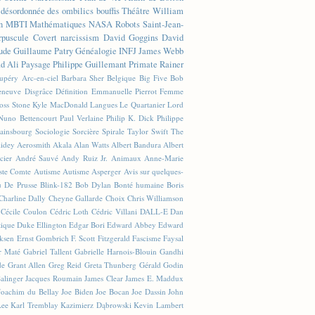
n désordonnée des ombilics bouffis
Théâtre
William
n
MBTI
Mathématiques
NASA
Robots
Saint-Jean-
rpuscule
Covert narcissism
David Goggins
David
ude
Guillaume Patry
Généalogie
INFJ
James Webb
 Ali
Paysage
Philippe Guillemant
Primate
Rainer
xupéry
Arc-en-ciel
Barbara Sher
Belgique
Big Five
Bob
leneuve
Disgrâce
Définition
Emmanuelle Pierrot
Femme
Joss Stone
Kyle MacDonald
Langues
Le Quartanier
Lord
Nuno Bettencourt
Paul Verlaine
Philip K. Dick
Philippe
ainsbourg
Sociologie
Sorcière
Spirale
Taylor Swift
The
lidey
Aerosmith
Akala
Alan Watts
Albert Bandura
Albert
cier
André Sauvé
Andy Ruiz Jr.
Animaux
Anne-Marie
ste Comte
Autisme
Autisme Asperger
Avis sur quelques-
u De Prusse
Blink-182
Bob Dylan
Bonté humaine
Boris
Charline Dally
Cheyne Gallarde
Choix
Chris Williamson
Cécile Coulon
Cédric Loth
Cédric Villani
DALL-E
Dan
tique
Duke Ellington
Edgar Bori
Edward Abbey
Edward
iksen
Ernst Gombrich
F. Scott Fitzgerald
Fascisme
Faysal
r Maté
Gabriel Tallent
Gabrielle Harnois-Blouin
Gandhi
de
Grant Allen
Greg Reid
Greta Thunberg
Gérald Godin
Salinger
Jacques Roumain
James Clear
James E. Maddux
Joachim du Bellay
Joe Biden
Joe Bocan
Joe Dassin
John
Lee
Karl Tremblay
Kazimierz Dąbrowski
Kevin Lambert