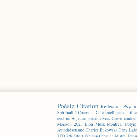
Poésie
Citation
Réflexions
Psycho
Spiritualité
Chansons
Café
Intelligence artific
de/à un ± jeune poète
Divers
Grève étudian
Moisson 2023
Elon Musk
Montréal
Polyma
Autodidactisme
Charles Bukowski
Dany Lafe
TED
728
Albert Einstein
Christian Mistral
Doua