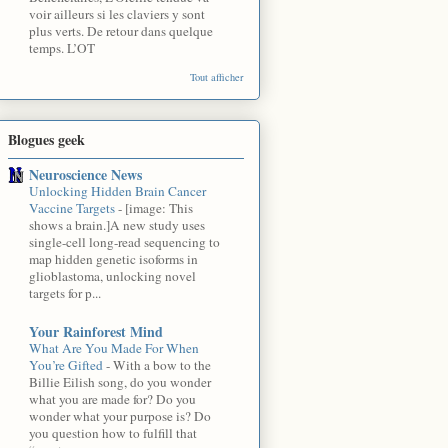
voir ailleurs si les claviers y sont
plus verts. De retour dans quelque
temps. L’OT
Tout afficher
Blogues geek
Neuroscience News
Unlocking Hidden Brain Cancer
Vaccine Targets
-
[image: This
shows a brain.]A new study uses
single-cell long-read sequencing to
map hidden genetic isoforms in
glioblastoma, unlocking novel
targets for p...
Your Rainforest Mind
What Are You Made For When
You’re Gifted
-
With a bow to the
Billie Eilish song, do you wonder
what you are made for? Do you
wonder what your purpose is? Do
you question how to fulfill that