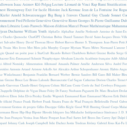
alloween
Isaac Asimov
Klô Pelgag
Lecture
Léonard de Vinci
Rap
Rumi
Stratificatio
nest Hemingway
Exit l'or facile
Histoire
Jack Kerouac
Jean de La Fontaine
Joe Roga
Kiefer
Arnold Schwarzenegger
Big Bang à l'envers
Chantal Guy
Claude Sonnet
Co
ronnement
Fred Pellerin
Geneviève
Geneviève Rioux
Georges St-Pierre
Guillaume Dul
ohen
Librairie
Louis Pauwels
Maison d'édition
Marcel Proust
Mathématique
Muhammad
éjean Ducharme
William Youth
AlphaGo
AlphaStar
Amélie Nothomb
Antoine de Saint-E
rs
Charles Quenoche
ChatGPT
Christian Bobin
Daniel Tammet
David Saint-Jacques
Denis Vil
ri Salvador
Henry David Thoreau
Hiver
Hubert Reeves
Hunter S. Thompson
Jean-Pierre Petit
k Twain
Mes livres
Mot
Mots jolis
Murphy Cooper
Myriam Wares
Métro
Normand L'amour
ogie
Quand un poète joue à StarCraft
Ricardo
Robert Charlebois
Robert Greene
Rodin
Serge G
Chacour
Éric-Emmanuel Schmitt
'Pataphysique
Abraham Lincoln
Académie française
Adib Alkha
ki
Alfred Nomisky
Alimentation
Allemand
Amanda Palmer
Amélie
Anderson Silva
André For
retière
Antonin Artaud
Aristote
Arkells
Art Alexakis
Arthur Schopenhauer
Atomic Habits
Augu
ike Winkelmann)
Benjamin Franklin
Bernard Werber
Bernie Sanders
Bill Gates
Bill Maher
Ble
ian Greene
Bruce Lee
Bruno Lalonde
Bureaucratie
Carl Sagan
Catherine Dorion
Charles Trenet
aude Gauvreau
Claude-Henri Grignon
Colum McCann
Conte
Corée du Sud
Cowboys Fringants
Chappelle
Delphine de Vigan
Diane Foley
Dr Fanny Nusbaum Paganetti
Dr. Marc Brackett
Drola
efebvre
Elton John
Elvis Presley
Emilie Wapnick
Emmanuel Kant
Emmanuel Macron
Erik Didr
e félicité
France
Frank Herbert
Frank Sinatra
Frans de Waal
François Bellefeuille
Freud
Gabo
vremont
Gestion de projets
Gilles Duceppe
Gilles Kègle
Good Will Hunting
Grand Corps Mala
ermann Hesse
Hip-Hop
Hipster
Hiroshi Ishiguro
Ina Mihalache
Indépendance
Itinérance
J. D. 
rbe
Jean-François Vezina
Jean-Marie Poupart
Jean-Paul Sartre
Jeff Bezos
Jim Carrey
Jipé Dalpé
ppard
Johnny Cash
Joseph Campbell
Julie Dachez
Justin Trudeau
Jérémy Gabriel
Jésus
Kai-Fu 