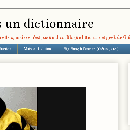
s un dictionnaire
eflets, mais ce n'est pas un dico. Blogue littéraire et geek de G
duction
Maison d'édition
Big Bang à l'envers (théâtre, etc.)