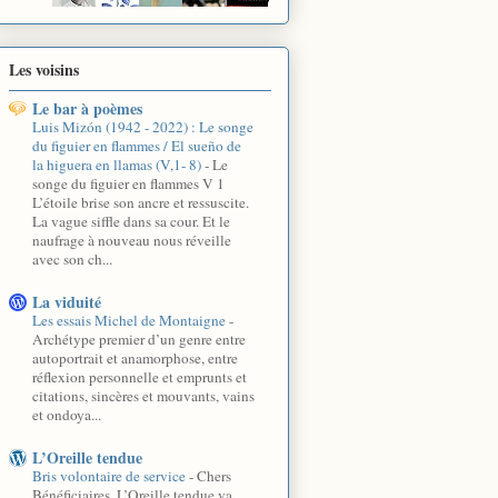
Les voisins
Le bar à poèmes
Luis Mizón (1942 - 2022) : Le songe
du figuier en flammes / El sueño de
la higuera en llamas (V,1- 8)
-
Le
songe du figuier en flammes V 1
L’étoile brise son ancre et ressuscite.
La vague siffle dans sa cour. Et le
naufrage à nouveau nous réveille
avec son ch...
La viduité
Les essais Michel de Montaigne
-
Archétype premier d’un genre entre
autoportrait et anamorphose, entre
réflexion personnelle et emprunts et
citations, sincères et mouvants, vains
et ondoya...
L’Oreille tendue
Bris volontaire de service
-
Chers
Bénéficiaires, L’Oreille tendue va