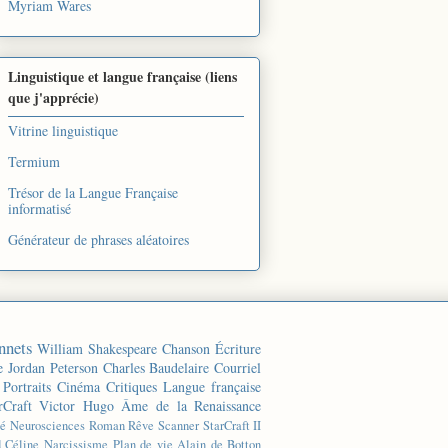
Myriam Wares
Linguistique et langue française (liens
que j'apprécie)
Vitrine linguistique
Termium
Trésor de la Langue Française
informatisé
Générateur de phrases aléatoires
nnets
William Shakespeare
Chanson
Écriture
e
Jordan Peterson
Charles Baudelaire
Courriel
Portraits
Cinéma
Critiques
Langue française
rCraft
Victor Hugo
Âme de la Renaissance
té
Neurosciences
Roman
Rêve
Scanner
StarCraft II
d Céline
Narcissisme
Plan de vie
Alain de Botton