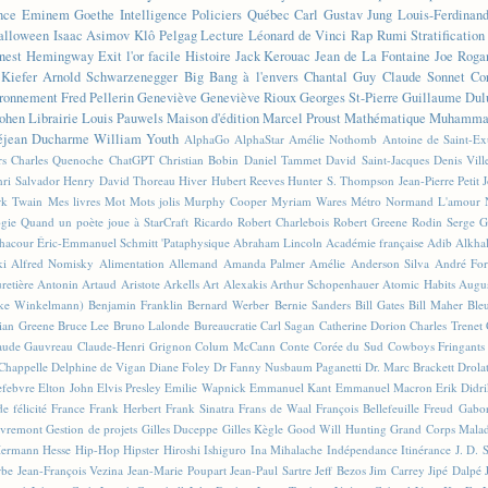
nce
Eminem
Goethe
Intelligence
Policiers
Québec
Carl Gustav Jung
Louis-Ferdinan
alloween
Isaac Asimov
Klô Pelgag
Lecture
Léonard de Vinci
Rap
Rumi
Stratificatio
nest Hemingway
Exit l'or facile
Histoire
Jack Kerouac
Jean de La Fontaine
Joe Roga
Kiefer
Arnold Schwarzenegger
Big Bang à l'envers
Chantal Guy
Claude Sonnet
Co
ronnement
Fred Pellerin
Geneviève
Geneviève Rioux
Georges St-Pierre
Guillaume Dul
ohen
Librairie
Louis Pauwels
Maison d'édition
Marcel Proust
Mathématique
Muhammad
éjean Ducharme
William Youth
AlphaGo
AlphaStar
Amélie Nothomb
Antoine de Saint-E
rs
Charles Quenoche
ChatGPT
Christian Bobin
Daniel Tammet
David Saint-Jacques
Denis Vil
ri Salvador
Henry David Thoreau
Hiver
Hubert Reeves
Hunter S. Thompson
Jean-Pierre Petit
k Twain
Mes livres
Mot
Mots jolis
Murphy Cooper
Myriam Wares
Métro
Normand L'amour
ogie
Quand un poète joue à StarCraft
Ricardo
Robert Charlebois
Robert Greene
Rodin
Serge G
Chacour
Éric-Emmanuel Schmitt
'Pataphysique
Abraham Lincoln
Académie française
Adib Alkha
ki
Alfred Nomisky
Alimentation
Allemand
Amanda Palmer
Amélie
Anderson Silva
André For
retière
Antonin Artaud
Aristote
Arkells
Art Alexakis
Arthur Schopenhauer
Atomic Habits
Augu
ike Winkelmann)
Benjamin Franklin
Bernard Werber
Bernie Sanders
Bill Gates
Bill Maher
Ble
ian Greene
Bruce Lee
Bruno Lalonde
Bureaucratie
Carl Sagan
Catherine Dorion
Charles Trenet
aude Gauvreau
Claude-Henri Grignon
Colum McCann
Conte
Corée du Sud
Cowboys Fringants
Chappelle
Delphine de Vigan
Diane Foley
Dr Fanny Nusbaum Paganetti
Dr. Marc Brackett
Drola
efebvre
Elton John
Elvis Presley
Emilie Wapnick
Emmanuel Kant
Emmanuel Macron
Erik Didr
e félicité
France
Frank Herbert
Frank Sinatra
Frans de Waal
François Bellefeuille
Freud
Gabo
vremont
Gestion de projets
Gilles Duceppe
Gilles Kègle
Good Will Hunting
Grand Corps Mala
ermann Hesse
Hip-Hop
Hipster
Hiroshi Ishiguro
Ina Mihalache
Indépendance
Itinérance
J. D. 
rbe
Jean-François Vezina
Jean-Marie Poupart
Jean-Paul Sartre
Jeff Bezos
Jim Carrey
Jipé Dalpé