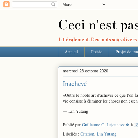
Ceci n'est pa
Littéralement. Des mots sous divers r
Accueil
Poésie
Projet de tra
mercredi 28 octobre 2020
Inachevé
«Outre le noble art d'achever ce que l'on fai
vie consiste à éliminer les choses non essent
— Lin Yutang
Publié par
Guillaume C. Lajeunesse🍀
à
18
Libellés :
Citation
,
Lin Yutang