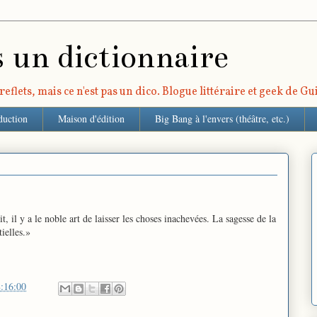
s un dictionnaire
eflets, mais ce n'est pas un dico. Blogue littéraire et geek de G
duction
Maison d'édition
Big Bang à l'envers (théâtre, etc.)
t, il y a le noble art de laisser les choses inachevées. La sagesse de la
ielles.»
:16:00