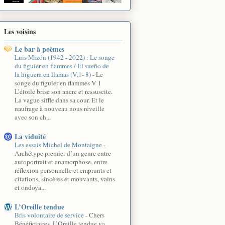
Les voisins
Le bar à poèmes
Luis Mizón (1942 - 2022) : Le songe
du figuier en flammes / El sueño de
la higuera en llamas (V,1- 8)
-
Le
songe du figuier en flammes V 1
L’étoile brise son ancre et ressuscite.
La vague siffle dans sa cour. Et le
naufrage à nouveau nous réveille
avec son ch...
La viduité
Les essais Michel de Montaigne
-
Archétype premier d’un genre entre
autoportrait et anamorphose, entre
réflexion personnelle et emprunts et
citations, sincères et mouvants, vains
et ondoya...
L’Oreille tendue
Bris volontaire de service
-
Chers
Bénéficiaires, L’Oreille tendue va