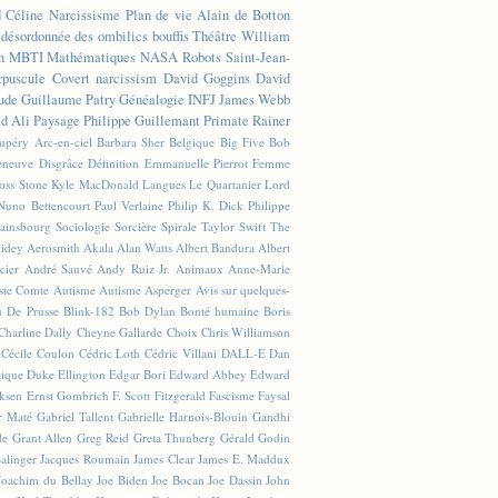
d Céline
Narcissisme
Plan de vie
Alain de Botton
n désordonnée des ombilics bouffis
Théâtre
William
n
MBTI
Mathématiques
NASA
Robots
Saint-Jean-
rpuscule
Covert narcissism
David Goggins
David
ude
Guillaume Patry
Généalogie
INFJ
James Webb
 Ali
Paysage
Philippe Guillemant
Primate
Rainer
xupéry
Arc-en-ciel
Barbara Sher
Belgique
Big Five
Bob
leneuve
Disgrâce
Définition
Emmanuelle Pierrot
Femme
Joss Stone
Kyle MacDonald
Langues
Le Quartanier
Lord
Nuno Bettencourt
Paul Verlaine
Philip K. Dick
Philippe
ainsbourg
Sociologie
Sorcière
Spirale
Taylor Swift
The
lidey
Aerosmith
Akala
Alan Watts
Albert Bandura
Albert
cier
André Sauvé
Andy Ruiz Jr.
Animaux
Anne-Marie
ste Comte
Autisme
Autisme Asperger
Avis sur quelques-
u De Prusse
Blink-182
Bob Dylan
Bonté humaine
Boris
Charline Dally
Cheyne Gallarde
Choix
Chris Williamson
Cécile Coulon
Cédric Loth
Cédric Villani
DALL-E
Dan
tique
Duke Ellington
Edgar Bori
Edward Abbey
Edward
iksen
Ernst Gombrich
F. Scott Fitzgerald
Fascisme
Faysal
r Maté
Gabriel Tallent
Gabrielle Harnois-Blouin
Gandhi
de
Grant Allen
Greg Reid
Greta Thunberg
Gérald Godin
Salinger
Jacques Roumain
James Clear
James E. Maddux
Joachim du Bellay
Joe Biden
Joe Bocan
Joe Dassin
John