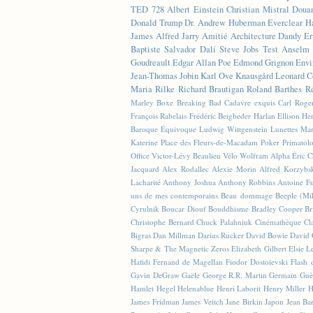
TED
728
Albert Einstein
Christian Mistral
Doua
Donald Trump
Dr. Andrew Huberman
Everclear
H
James
Alfred Jarry
Amitié
Architecture
Dandy
Er
Baptiste
Salvador Dalí
Steve Jobs
Test
Anselm 
Goudreault
Edgar Allan Poe
Edmond Grignon
Envi
Jean-Thomas Jobin
Karl Ove Knausgård
Leonard C
Maria Rilke
Richard Brautigan
Roland Barthes
R
Marley
Boxe
Breaking Bad
Cadavre exquis
Carl Roge
François Rabelais
Frédéric Beigbeder
Harlan Ellison
Hen
Baroque Équivoque
Ludwig Wittgenstein
Lunettes
Mar
Katerine
Place des Fleurs-de-Macadam
Poker
Primatol
Office
Victor-Lévy Beaulieu
Vélo
Wolfram Alpha
Éric 
Jacquard
Alex Rodallec
Alexie Morin
Alfred Korzybs
Lacharité
Anthony Joshua
Anthony Robbins
Antoine Fu
uns de mes contemporains
Beau dommage
Beeple (M
Cyrulnik
Boucar Diouf
Bouddhisme
Bradley Cooper
Br
Christophe Bernard
Chuck Palahniuk
Cinémathèque
Cl
Bigras
Dan Millman
Darius Rucker
David Bowie
David 
Sharpe & The Magnetic Zeros
Elizabeth Gilbert
Elsie L
Hafidi
Fernand de Magellan
Fiodor Dostoïevski
Flash d
Gavin DeGraw
Gaële
George R.R. Martin
Germain Guè
Hamlet
Hegel
Helenablue
Henri Laborit
Henry Miller
H
James Fridman
James Veitch
Jane Birkin
Japon
Jean Ba