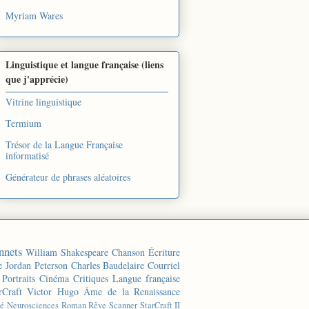
Myriam Wares
Linguistique et langue française (liens
que j'apprécie)
Vitrine linguistique
Termium
Trésor de la Langue Française
informatisé
Générateur de phrases aléatoires
nnets
William Shakespeare
Chanson
Écriture
e
Jordan Peterson
Charles Baudelaire
Courriel
Portraits
Cinéma
Critiques
Langue française
rCraft
Victor Hugo
Âme de la Renaissance
té
Neurosciences
Roman
Rêve
Scanner
StarCraft II