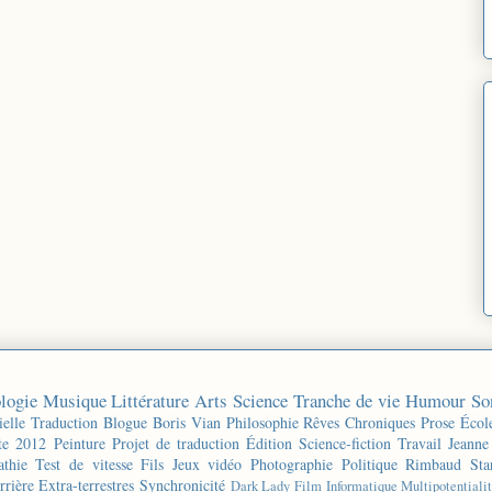
logie
Musique
Littérature
Arts
Science
Tranche de vie
Humour
So
ielle
Traduction
Blogue
Boris Vian
Philosophie
Rêves
Chroniques
Prose
Écol
te 2012
Peinture
Projet de traduction
Édition
Science-fiction
Travail
Jeanne
thie
Test de vitesse
Fils
Jeux vidéo
Photographie
Politique
Rimbaud
Sta
rrière
Extra-terrestres
Synchronicité
Dark Lady
Film
Informatique
Multipotentiali