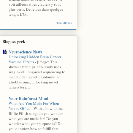
voir ailleurs si les claviers y sont
plus verts. De retour dans quelque
temps. L’OT
Tout afficher
Blogues geek
Neuroscience News
Unlocking Hidden Brain Cancer
Vaccine Targets
-
[image: This
shows a brain.]A new study uses
single-cell long-read sequencing to
map hidden genetic isoforms in
glioblastoma, unlocking novel
targets for p...
Your Rainforest Mind
What Are You Made For When
You’re Gifted
-
With a bow to the
Billie Eilish song, do you wonder
what you are made for? Do you
wonder what your purpose is? Do
you question how to fulfill that