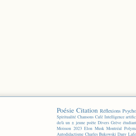
Poésie
Citation
Réflexions
Psycho
Spiritualité
Chansons
Café
Intelligence artific
de/à un ± jeune poète
Divers
Grève étudian
Moisson 2023
Elon Musk
Montréal
Polyma
Autodidactisme
Charles Bukowski
Dany Lafe