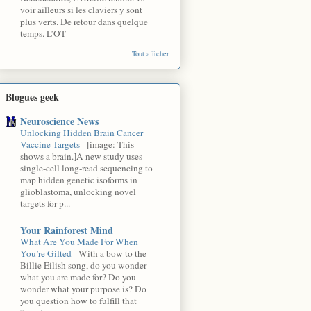
voir ailleurs si les claviers y sont
plus verts. De retour dans quelque
temps. L’OT
Tout afficher
Blogues geek
Neuroscience News
Unlocking Hidden Brain Cancer
Vaccine Targets
-
[image: This
shows a brain.]A new study uses
single-cell long-read sequencing to
map hidden genetic isoforms in
glioblastoma, unlocking novel
targets for p...
Your Rainforest Mind
What Are You Made For When
You’re Gifted
-
With a bow to the
Billie Eilish song, do you wonder
what you are made for? Do you
wonder what your purpose is? Do
you question how to fulfill that