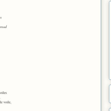
rs
pread
oiles
,
le voile,