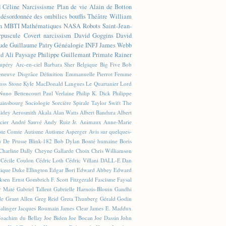
d Céline
Narcissisme
Plan de vie
Alain de Botton
n désordonnée des ombilics bouffis
Théâtre
William
n
MBTI
Mathématiques
NASA
Robots
Saint-Jean-
rpuscule
Covert narcissism
David Goggins
David
ude
Guillaume Patry
Généalogie
INFJ
James Webb
 Ali
Paysage
Philippe Guillemant
Primate
Rainer
xupéry
Arc-en-ciel
Barbara Sher
Belgique
Big Five
Bob
leneuve
Disgrâce
Définition
Emmanuelle Pierrot
Femme
Joss Stone
Kyle MacDonald
Langues
Le Quartanier
Lord
Nuno Bettencourt
Paul Verlaine
Philip K. Dick
Philippe
ainsbourg
Sociologie
Sorcière
Spirale
Taylor Swift
The
lidey
Aerosmith
Akala
Alan Watts
Albert Bandura
Albert
cier
André Sauvé
Andy Ruiz Jr.
Animaux
Anne-Marie
ste Comte
Autisme
Autisme Asperger
Avis sur quelques-
u De Prusse
Blink-182
Bob Dylan
Bonté humaine
Boris
Charline Dally
Cheyne Gallarde
Choix
Chris Williamson
Cécile Coulon
Cédric Loth
Cédric Villani
DALL-E
Dan
tique
Duke Ellington
Edgar Bori
Edward Abbey
Edward
iksen
Ernst Gombrich
F. Scott Fitzgerald
Fascisme
Faysal
r Maté
Gabriel Tallent
Gabrielle Harnois-Blouin
Gandhi
de
Grant Allen
Greg Reid
Greta Thunberg
Gérald Godin
Salinger
Jacques Roumain
James Clear
James E. Maddux
Joachim du Bellay
Joe Biden
Joe Bocan
Joe Dassin
John