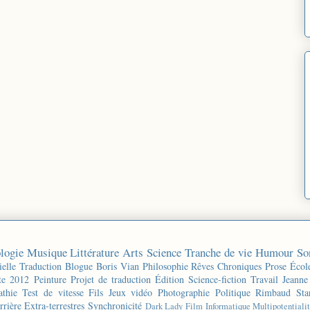
logie
Musique
Littérature
Arts
Science
Tranche de vie
Humour
So
ielle
Traduction
Blogue
Boris Vian
Philosophie
Rêves
Chroniques
Prose
Écol
te 2012
Peinture
Projet de traduction
Édition
Science-fiction
Travail
Jeanne
thie
Test de vitesse
Fils
Jeux vidéo
Photographie
Politique
Rimbaud
Sta
rrière
Extra-terrestres
Synchronicité
Dark Lady
Film
Informatique
Multipotentiali