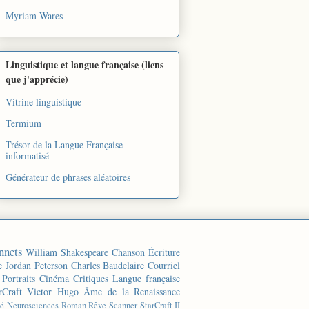
Myriam Wares
Linguistique et langue française (liens
que j'apprécie)
Vitrine linguistique
Termium
Trésor de la Langue Française
informatisé
Générateur de phrases aléatoires
nnets
William Shakespeare
Chanson
Écriture
e
Jordan Peterson
Charles Baudelaire
Courriel
Portraits
Cinéma
Critiques
Langue française
rCraft
Victor Hugo
Âme de la Renaissance
té
Neurosciences
Roman
Rêve
Scanner
StarCraft II