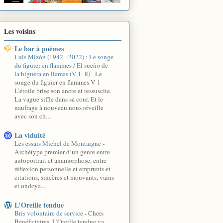
Les voisins
Le bar à poèmes
Luis Mizón (1942 - 2022) : Le songe
du figuier en flammes / El sueño de
la higuera en llamas (V,1- 8)
-
Le
songe du figuier en flammes V 1
L’étoile brise son ancre et ressuscite.
La vague siffle dans sa cour. Et le
naufrage à nouveau nous réveille
avec son ch...
La viduité
Les essais Michel de Montaigne
-
Archétype premier d’un genre entre
autoportrait et anamorphose, entre
réflexion personnelle et emprunts et
citations, sincères et mouvants, vains
et ondoya...
L’Oreille tendue
Bris volontaire de service
-
Chers
Bénéficiaires, L’Oreille tendue va