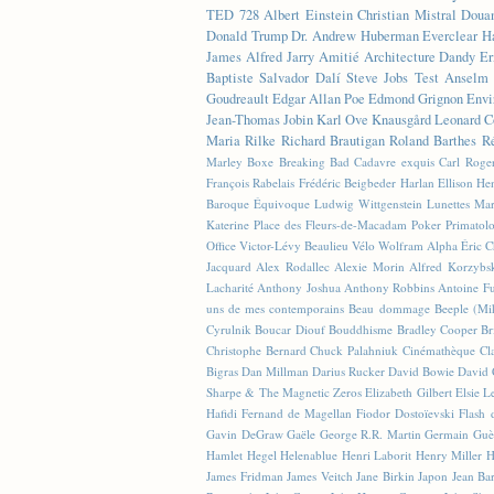
TED
728
Albert Einstein
Christian Mistral
Doua
Donald Trump
Dr. Andrew Huberman
Everclear
H
James
Alfred Jarry
Amitié
Architecture
Dandy
Er
Baptiste
Salvador Dalí
Steve Jobs
Test
Anselm 
Goudreault
Edgar Allan Poe
Edmond Grignon
Envi
Jean-Thomas Jobin
Karl Ove Knausgård
Leonard C
Maria Rilke
Richard Brautigan
Roland Barthes
R
Marley
Boxe
Breaking Bad
Cadavre exquis
Carl Roge
François Rabelais
Frédéric Beigbeder
Harlan Ellison
Hen
Baroque Équivoque
Ludwig Wittgenstein
Lunettes
Mar
Katerine
Place des Fleurs-de-Macadam
Poker
Primatol
Office
Victor-Lévy Beaulieu
Vélo
Wolfram Alpha
Éric 
Jacquard
Alex Rodallec
Alexie Morin
Alfred Korzybs
Lacharité
Anthony Joshua
Anthony Robbins
Antoine Fu
uns de mes contemporains
Beau dommage
Beeple (M
Cyrulnik
Boucar Diouf
Bouddhisme
Bradley Cooper
Br
Christophe Bernard
Chuck Palahniuk
Cinémathèque
Cl
Bigras
Dan Millman
Darius Rucker
David Bowie
David 
Sharpe & The Magnetic Zeros
Elizabeth Gilbert
Elsie L
Hafidi
Fernand de Magellan
Fiodor Dostoïevski
Flash d
Gavin DeGraw
Gaële
George R.R. Martin
Germain Guè
Hamlet
Hegel
Helenablue
Henri Laborit
Henry Miller
H
James Fridman
James Veitch
Jane Birkin
Japon
Jean Ba