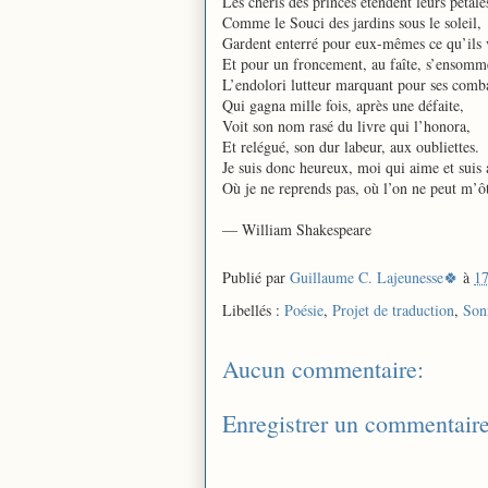
Les chéris des princes étendent leurs pétale
Comme le Souci des jardins sous le soleil,
Gardent enterré pour eux-mêmes ce qu’ils 
Et pour un froncement, au faîte, s’ensomme
L’endolori lutteur marquant pour ses comba
Qui gagna mille fois, après une défaite,
Voit son nom rasé du livre qui l’honora,
Et relégué, son dur labeur, aux oubliettes.
Je suis donc heureux, moi qui aime et suis
Où je ne reprends pas, où l’on ne peut m’ôt
— William Shakespeare
Publié par
Guillaume C. Lajeunesse🍀
à
17
Libellés :
Poésie
,
Projet de traduction
,
Son
Aucun commentaire:
Enregistrer un commentair