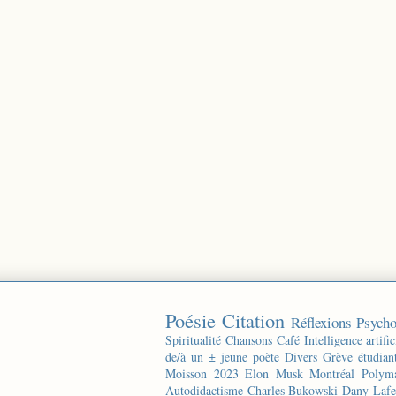
Poésie
Citation
Réflexions
Psycho
Spiritualité
Chansons
Café
Intelligence artific
de/à un ± jeune poète
Divers
Grève étudian
Moisson 2023
Elon Musk
Montréal
Polyma
Autodidactisme
Charles Bukowski
Dany Lafe