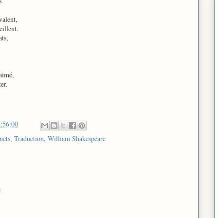
s
valent,
illent.
ts,
 aimé,
er.
:56:00
nets
,
Traduction
,
William Shakespeare
e