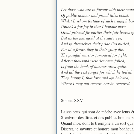
Let those who are in favour with their stars
Of public honour and proud titles boast,
Whilst I, whom fortune of such triumph ba
Unlook'd for joy in that I honour most.
Great princes' favourites their fair leaves s
But as the marigold at the sun's eye,
And in themselves their pride lies buried,
For at a frown they in their glory die.
The painful warrior famoused for fight,
After a thousand victories once foiled,
Is from the book of honour razed quite,
And all the rest forgot for which he toiled:
Then happy I, that love and am beloved,
Where I may not remove nor be removed.
Sonnet XXV
Laisse ceux qui sont de mèche avec leurs ét
S’enivrer des titres et des publics honneurs
Quand moi, dont le triomphe a un sort qui 
Discret, je savoure et honore mon bonheur.