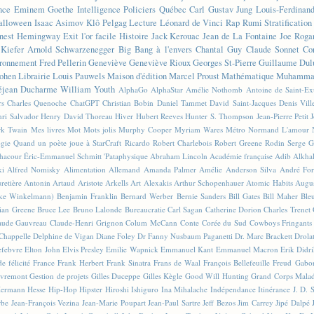
nce
Eminem
Goethe
Intelligence
Policiers
Québec
Carl Gustav Jung
Louis-Ferdinan
alloween
Isaac Asimov
Klô Pelgag
Lecture
Léonard de Vinci
Rap
Rumi
Stratificatio
nest Hemingway
Exit l'or facile
Histoire
Jack Kerouac
Jean de La Fontaine
Joe Roga
Kiefer
Arnold Schwarzenegger
Big Bang à l'envers
Chantal Guy
Claude Sonnet
Co
ronnement
Fred Pellerin
Geneviève
Geneviève Rioux
Georges St-Pierre
Guillaume Dul
ohen
Librairie
Louis Pauwels
Maison d'édition
Marcel Proust
Mathématique
Muhammad
éjean Ducharme
William Youth
AlphaGo
AlphaStar
Amélie Nothomb
Antoine de Saint-E
rs
Charles Quenoche
ChatGPT
Christian Bobin
Daniel Tammet
David Saint-Jacques
Denis Vil
ri Salvador
Henry David Thoreau
Hiver
Hubert Reeves
Hunter S. Thompson
Jean-Pierre Petit
k Twain
Mes livres
Mot
Mots jolis
Murphy Cooper
Myriam Wares
Métro
Normand L'amour
ogie
Quand un poète joue à StarCraft
Ricardo
Robert Charlebois
Robert Greene
Rodin
Serge G
Chacour
Éric-Emmanuel Schmitt
'Pataphysique
Abraham Lincoln
Académie française
Adib Alkha
ki
Alfred Nomisky
Alimentation
Allemand
Amanda Palmer
Amélie
Anderson Silva
André For
retière
Antonin Artaud
Aristote
Arkells
Art Alexakis
Arthur Schopenhauer
Atomic Habits
Augu
ike Winkelmann)
Benjamin Franklin
Bernard Werber
Bernie Sanders
Bill Gates
Bill Maher
Ble
ian Greene
Bruce Lee
Bruno Lalonde
Bureaucratie
Carl Sagan
Catherine Dorion
Charles Trenet
aude Gauvreau
Claude-Henri Grignon
Colum McCann
Conte
Corée du Sud
Cowboys Fringants
Chappelle
Delphine de Vigan
Diane Foley
Dr Fanny Nusbaum Paganetti
Dr. Marc Brackett
Drola
efebvre
Elton John
Elvis Presley
Emilie Wapnick
Emmanuel Kant
Emmanuel Macron
Erik Didr
e félicité
France
Frank Herbert
Frank Sinatra
Frans de Waal
François Bellefeuille
Freud
Gabo
vremont
Gestion de projets
Gilles Duceppe
Gilles Kègle
Good Will Hunting
Grand Corps Mala
ermann Hesse
Hip-Hop
Hipster
Hiroshi Ishiguro
Ina Mihalache
Indépendance
Itinérance
J. D. 
rbe
Jean-François Vezina
Jean-Marie Poupart
Jean-Paul Sartre
Jeff Bezos
Jim Carrey
Jipé Dalpé