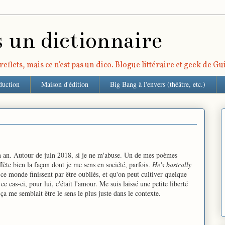
s un dictionnaire
eflets, mais ce n'est pas un dico. Blogue littéraire et geek de G
duction
Maison d'édition
Big Bang à l'envers (théâtre, etc.)
'un an. Autour de juin 2018, si je ne m'abuse. Un de mes poèmes
flète bien la façon dont je me sens en société, parfois.
He's basically
e monde finissent par être oubliés, et qu'on peut cultiver quelque
ce cas-ci, pour lui, c'était l'amour. Me suis laissé une petite liberté
 ça me semblait être le sens le plus juste dans le contexte.