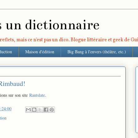
s un dictionnaire
eflets, mais ce n'est pas un dico. Blogue littéraire et geek de G
duction
Maison d'édition
Big Bang à l'envers (théâtre, etc.)
 Rimbaud!
tions sur son site
Rantslate
.
:24:00
tion