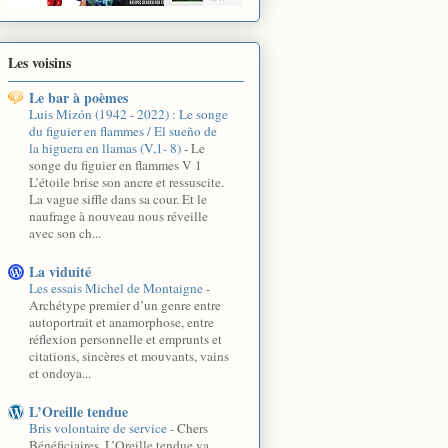
Les voisins
Le bar à poèmes
Luis Mizón (1942 - 2022) : Le songe
du figuier en flammes / El sueño de
la higuera en llamas (V,1- 8)
-
Le
songe du figuier en flammes V 1
L’étoile brise son ancre et ressuscite.
La vague siffle dans sa cour. Et le
naufrage à nouveau nous réveille
avec son ch...
La viduité
Les essais Michel de Montaigne
-
Archétype premier d’un genre entre
autoportrait et anamorphose, entre
réflexion personnelle et emprunts et
citations, sincères et mouvants, vains
et ondoya...
L’Oreille tendue
Bris volontaire de service
-
Chers
Bénéficiaires, L’Oreille tendue va