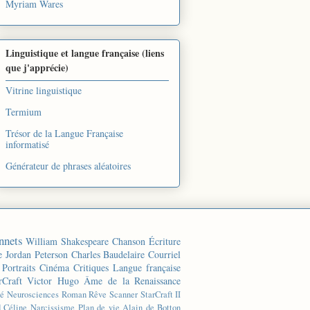
Myriam Wares
Linguistique et langue française (liens
que j'apprécie)
Vitrine linguistique
Termium
Trésor de la Langue Française
informatisé
Générateur de phrases aléatoires
nnets
William Shakespeare
Chanson
Écriture
e
Jordan Peterson
Charles Baudelaire
Courriel
Portraits
Cinéma
Critiques
Langue française
rCraft
Victor Hugo
Âme de la Renaissance
té
Neurosciences
Roman
Rêve
Scanner
StarCraft II
d Céline
Narcissisme
Plan de vie
Alain de Botton