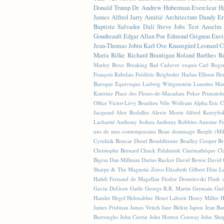
Donald Trump
Dr. Andrew Huberman
Everclear
H
James
Alfred Jarry
Amitié
Architecture
Dandy
Er
Baptiste
Salvador Dalí
Steve Jobs
Test
Anselm 
Goudreault
Edgar Allan Poe
Edmond Grignon
Envi
Jean-Thomas Jobin
Karl Ove Knausgård
Leonard C
Maria Rilke
Richard Brautigan
Roland Barthes
R
Marley
Boxe
Breaking Bad
Cadavre exquis
Carl Roge
François Rabelais
Frédéric Beigbeder
Harlan Ellison
Hen
Baroque Équivoque
Ludwig Wittgenstein
Lunettes
Mar
Katerine
Place des Fleurs-de-Macadam
Poker
Primatol
Office
Victor-Lévy Beaulieu
Vélo
Wolfram Alpha
Éric 
Jacquard
Alex Rodallec
Alexie Morin
Alfred Korzybs
Lacharité
Anthony Joshua
Anthony Robbins
Antoine Fu
uns de mes contemporains
Beau dommage
Beeple (M
Cyrulnik
Boucar Diouf
Bouddhisme
Bradley Cooper
Br
Christophe Bernard
Chuck Palahniuk
Cinémathèque
Cl
Bigras
Dan Millman
Darius Rucker
David Bowie
David 
Sharpe & The Magnetic Zeros
Elizabeth Gilbert
Elsie L
Hafidi
Fernand de Magellan
Fiodor Dostoïevski
Flash d
Gavin DeGraw
Gaële
George R.R. Martin
Germain Guè
Hamlet
Hegel
Helenablue
Henri Laborit
Henry Miller
H
James Fridman
James Veitch
Jane Birkin
Japon
Jean Ba
Burroughs
John Currin
John Horton Conway
John She