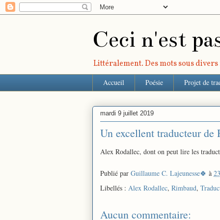
Ceci n'est pa
Littéralement. Des mots sous divers r
Accueil
Poésie
Projet de tra
mardi 9 juillet 2019
Un excellent traducteur de
Alex Rodallec, dont on peut lire les traduc
Publié par
Guillaume C. Lajeunesse🍀
à
23
Libellés :
Alex Rodallec
,
Rimbaud
,
Traduc
Aucun commentaire: