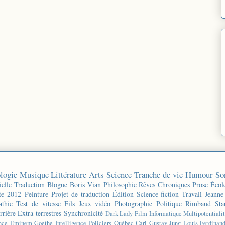
logie
Musique
Littérature
Arts
Science
Tranche de vie
Humour
So
ielle
Traduction
Blogue
Boris Vian
Philosophie
Rêves
Chroniques
Prose
Écol
te 2012
Peinture
Projet de traduction
Édition
Science-fiction
Travail
Jeanne
thie
Test de vitesse
Fils
Jeux vidéo
Photographie
Politique
Rimbaud
Sta
rrière
Extra-terrestres
Synchronicité
Dark Lady
Film
Informatique
Multipotentiali
nce
Eminem
Goethe
Intelligence
Policiers
Québec
Carl Gustav Jung
Louis-Ferdinan