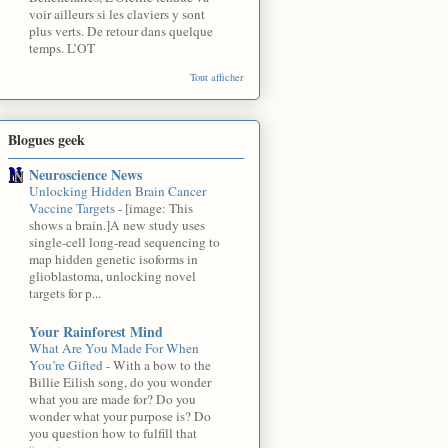
voir ailleurs si les claviers y sont
plus verts. De retour dans quelque
temps. L’OT
Tout afficher
Blogues geek
Neuroscience News
Unlocking Hidden Brain Cancer
Vaccine Targets
-
[image: This
shows a brain.]A new study uses
single-cell long-read sequencing to
map hidden genetic isoforms in
glioblastoma, unlocking novel
targets for p...
Your Rainforest Mind
What Are You Made For When
You’re Gifted
-
With a bow to the
Billie Eilish song, do you wonder
what you are made for? Do you
wonder what your purpose is? Do
you question how to fulfill that