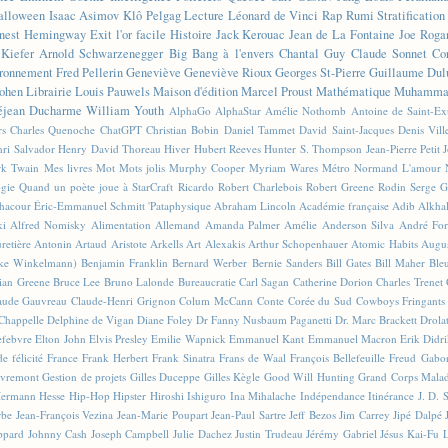
alloween
Isaac Asimov
Klô Pelgag
Lecture
Léonard de Vinci
Rap
Rumi
Stratificatio
nest Hemingway
Exit l'or facile
Histoire
Jack Kerouac
Jean de La Fontaine
Joe Roga
Kiefer
Arnold Schwarzenegger
Big Bang à l'envers
Chantal Guy
Claude Sonnet
Co
ronnement
Fred Pellerin
Geneviève
Geneviève Rioux
Georges St-Pierre
Guillaume Dul
ohen
Librairie
Louis Pauwels
Maison d'édition
Marcel Proust
Mathématique
Muhammad
éjean Ducharme
William Youth
AlphaGo
AlphaStar
Amélie Nothomb
Antoine de Saint-E
rs
Charles Quenoche
ChatGPT
Christian Bobin
Daniel Tammet
David Saint-Jacques
Denis Vil
ri Salvador
Henry David Thoreau
Hiver
Hubert Reeves
Hunter S. Thompson
Jean-Pierre Petit
k Twain
Mes livres
Mot
Mots jolis
Murphy Cooper
Myriam Wares
Métro
Normand L'amour
ogie
Quand un poète joue à StarCraft
Ricardo
Robert Charlebois
Robert Greene
Rodin
Serge G
Chacour
Éric-Emmanuel Schmitt
'Pataphysique
Abraham Lincoln
Académie française
Adib Alkha
ki
Alfred Nomisky
Alimentation
Allemand
Amanda Palmer
Amélie
Anderson Silva
André For
retière
Antonin Artaud
Aristote
Arkells
Art Alexakis
Arthur Schopenhauer
Atomic Habits
Augu
ike Winkelmann)
Benjamin Franklin
Bernard Werber
Bernie Sanders
Bill Gates
Bill Maher
Ble
ian Greene
Bruce Lee
Bruno Lalonde
Bureaucratie
Carl Sagan
Catherine Dorion
Charles Trenet
aude Gauvreau
Claude-Henri Grignon
Colum McCann
Conte
Corée du Sud
Cowboys Fringants
Chappelle
Delphine de Vigan
Diane Foley
Dr Fanny Nusbaum Paganetti
Dr. Marc Brackett
Drola
efebvre
Elton John
Elvis Presley
Emilie Wapnick
Emmanuel Kant
Emmanuel Macron
Erik Didr
e félicité
France
Frank Herbert
Frank Sinatra
Frans de Waal
François Bellefeuille
Freud
Gabo
vremont
Gestion de projets
Gilles Duceppe
Gilles Kègle
Good Will Hunting
Grand Corps Mala
ermann Hesse
Hip-Hop
Hipster
Hiroshi Ishiguro
Ina Mihalache
Indépendance
Itinérance
J. D. 
rbe
Jean-François Vezina
Jean-Marie Poupart
Jean-Paul Sartre
Jeff Bezos
Jim Carrey
Jipé Dalpé
ppard
Johnny Cash
Joseph Campbell
Julie Dachez
Justin Trudeau
Jérémy Gabriel
Jésus
Kai-Fu 