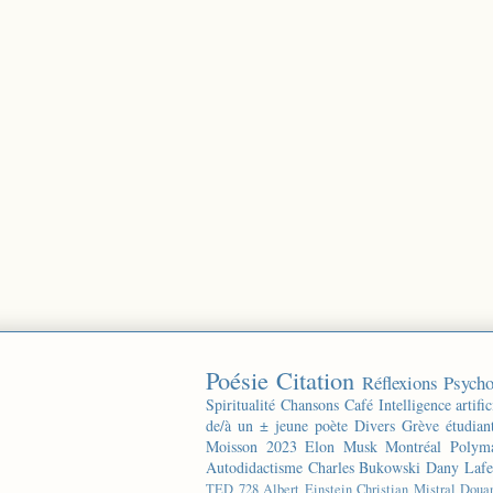
Poésie
Citation
Réflexions
Psycho
Spiritualité
Chansons
Café
Intelligence artific
de/à un ± jeune poète
Divers
Grève étudian
Moisson 2023
Elon Musk
Montréal
Polyma
Autodidactisme
Charles Bukowski
Dany Lafe
TED
728
Albert Einstein
Christian Mistral
Doua