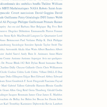
n désordonnée des ombilics bouffis
Théâtre
William
n
MBTI
Mathématiques
NASA
Robots
Saint-Jean-
rpuscule
Covert narcissism
David Goggins
David
ude
Guillaume Patry
Généalogie
INFJ
James Webb
 Ali
Paysage
Philippe Guillemant
Primate
Rainer
xupéry
Arc-en-ciel
Barbara Sher
Belgique
Big Five
Bob
leneuve
Disgrâce
Définition
Emmanuelle Pierrot
Femme
Joss Stone
Kyle MacDonald
Langues
Le Quartanier
Lord
Nuno Bettencourt
Paul Verlaine
Philip K. Dick
Philippe
ainsbourg
Sociologie
Sorcière
Spirale
Taylor Swift
The
lidey
Aerosmith
Akala
Alan Watts
Albert Bandura
Albert
cier
André Sauvé
Andy Ruiz Jr.
Animaux
Anne-Marie
ste Comte
Autisme
Autisme Asperger
Avis sur quelques-
u De Prusse
Blink-182
Bob Dylan
Bonté humaine
Boris
Charline Dally
Cheyne Gallarde
Choix
Chris Williamson
Cécile Coulon
Cédric Loth
Cédric Villani
DALL-E
Dan
tique
Duke Ellington
Edgar Bori
Edward Abbey
Edward
iksen
Ernst Gombrich
F. Scott Fitzgerald
Fascisme
Faysal
r Maté
Gabriel Tallent
Gabrielle Harnois-Blouin
Gandhi
de
Grant Allen
Greg Reid
Greta Thunberg
Gérald Godin
Salinger
Jacques Roumain
James Clear
James E. Maddux
Joachim du Bellay
Joe Biden
Joe Bocan
Joe Dassin
John
Lee
Karl Tremblay
Kazimierz Dąbrowski
Kevin Lambert