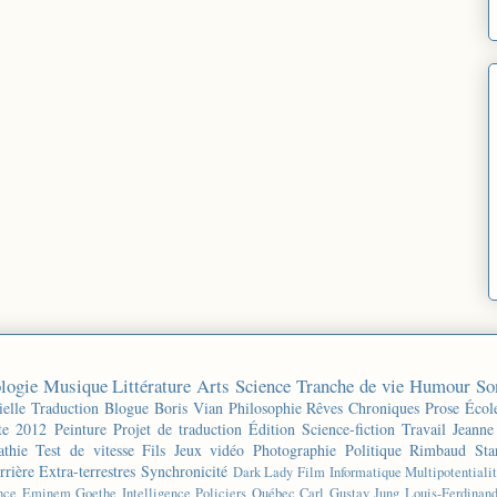
logie
Musique
Littérature
Arts
Science
Tranche de vie
Humour
So
ielle
Traduction
Blogue
Boris Vian
Philosophie
Rêves
Chroniques
Prose
Écol
te 2012
Peinture
Projet de traduction
Édition
Science-fiction
Travail
Jeanne
thie
Test de vitesse
Fils
Jeux vidéo
Photographie
Politique
Rimbaud
Sta
rrière
Extra-terrestres
Synchronicité
Dark Lady
Film
Informatique
Multipotentiali
nce
Eminem
Goethe
Intelligence
Policiers
Québec
Carl Gustav Jung
Louis-Ferdinan