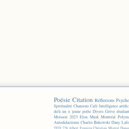
Poésie
Citation
Réflexions
Psycho
Spiritualité
Chansons
Café
Intelligence artific
de/à un ± jeune poète
Divers
Grève étudian
Moisson 2023
Elon Musk
Montréal
Polyma
Autodidactisme
Charles Bukowski
Dany Lafe
TED
728
Albert Einstein
Christian Mistral
Doua