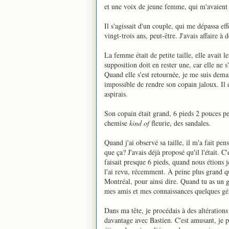
et une voix de jeune femme, qui m'avaient d
Il s'agissait d'un couple, qui me dépassa eff
vingt-trois ans, peut-être. J'avais affaire
La femme était de petite taille, elle avait l
supposition doit en rester une, car elle ne 
Quand elle s'est retournée, je me suis deman
impossible de rendre son copain jaloux. Il é
aspirais.
Son copain était grand, 6 pieds 2 pouces peu
chemise
kind of
fleurie, des sandales.
Quand j'ai observé sa taille, il m'a fait pen
que ça? J'avais déjà proposé qu'il l'était. 
faisait presque 6 pieds, quand nous étions je
l'ai revu, récemment. À peine plus grand q
Montréal, pour ainsi dire. Quand tu as un ga
mes amis et mes connaissances quelques géa
Dans ma tête, je procédais à des altérations 
davantage avec Bastien. C'est amusant, je 