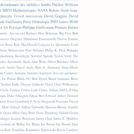
n désordonnée des ombilics bouffis
Théâtre
William
n
MBTI
Mathématiques
NASA
Robots
Saint-Jean-
rpuscule
Covert narcissism
David Goggins
David
ude
Guillaume Patry
Généalogie
INFJ
James Webb
 Ali
Paysage
Philippe Guillemant
Primate
Rainer
xupéry
Arc-en-ciel
Barbara Sher
Belgique
Big Five
Bob
leneuve
Disgrâce
Définition
Emmanuelle Pierrot
Femme
Joss Stone
Kyle MacDonald
Langues
Le Quartanier
Lord
Nuno Bettencourt
Paul Verlaine
Philip K. Dick
Philippe
ainsbourg
Sociologie
Sorcière
Spirale
Taylor Swift
The
lidey
Aerosmith
Akala
Alan Watts
Albert Bandura
Albert
cier
André Sauvé
Andy Ruiz Jr.
Animaux
Anne-Marie
ste Comte
Autisme
Autisme Asperger
Avis sur quelques-
u De Prusse
Blink-182
Bob Dylan
Bonté humaine
Boris
Charline Dally
Cheyne Gallarde
Choix
Chris Williamson
Cécile Coulon
Cédric Loth
Cédric Villani
DALL-E
Dan
tique
Duke Ellington
Edgar Bori
Edward Abbey
Edward
iksen
Ernst Gombrich
F. Scott Fitzgerald
Fascisme
Faysal
r Maté
Gabriel Tallent
Gabrielle Harnois-Blouin
Gandhi
de
Grant Allen
Greg Reid
Greta Thunberg
Gérald Godin
Salinger
Jacques Roumain
James Clear
James E. Maddux
Joachim du Bellay
Joe Biden
Joe Bocan
Joe Dassin
John
Lee
Karl Tremblay
Kazimierz Dąbrowski
Kevin Lambert