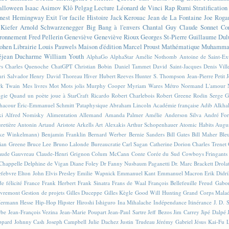
alloween
Isaac Asimov
Klô Pelgag
Lecture
Léonard de Vinci
Rap
Rumi
Stratificatio
nest Hemingway
Exit l'or facile
Histoire
Jack Kerouac
Jean de La Fontaine
Joe Roga
Kiefer
Arnold Schwarzenegger
Big Bang à l'envers
Chantal Guy
Claude Sonnet
Co
ronnement
Fred Pellerin
Geneviève
Geneviève Rioux
Georges St-Pierre
Guillaume Dul
ohen
Librairie
Louis Pauwels
Maison d'édition
Marcel Proust
Mathématique
Muhammad
éjean Ducharme
William Youth
AlphaGo
AlphaStar
Amélie Nothomb
Antoine de Saint-E
rs
Charles Quenoche
ChatGPT
Christian Bobin
Daniel Tammet
David Saint-Jacques
Denis Vil
ri Salvador
Henry David Thoreau
Hiver
Hubert Reeves
Hunter S. Thompson
Jean-Pierre Petit
k Twain
Mes livres
Mot
Mots jolis
Murphy Cooper
Myriam Wares
Métro
Normand L'amour
ogie
Quand un poète joue à StarCraft
Ricardo
Robert Charlebois
Robert Greene
Rodin
Serge G
Chacour
Éric-Emmanuel Schmitt
'Pataphysique
Abraham Lincoln
Académie française
Adib Alkha
ki
Alfred Nomisky
Alimentation
Allemand
Amanda Palmer
Amélie
Anderson Silva
André For
retière
Antonin Artaud
Aristote
Arkells
Art Alexakis
Arthur Schopenhauer
Atomic Habits
Augu
ike Winkelmann)
Benjamin Franklin
Bernard Werber
Bernie Sanders
Bill Gates
Bill Maher
Ble
ian Greene
Bruce Lee
Bruno Lalonde
Bureaucratie
Carl Sagan
Catherine Dorion
Charles Trenet
aude Gauvreau
Claude-Henri Grignon
Colum McCann
Conte
Corée du Sud
Cowboys Fringants
Chappelle
Delphine de Vigan
Diane Foley
Dr Fanny Nusbaum Paganetti
Dr. Marc Brackett
Drola
efebvre
Elton John
Elvis Presley
Emilie Wapnick
Emmanuel Kant
Emmanuel Macron
Erik Didr
e félicité
France
Frank Herbert
Frank Sinatra
Frans de Waal
François Bellefeuille
Freud
Gabo
vremont
Gestion de projets
Gilles Duceppe
Gilles Kègle
Good Will Hunting
Grand Corps Mala
ermann Hesse
Hip-Hop
Hipster
Hiroshi Ishiguro
Ina Mihalache
Indépendance
Itinérance
J. D. 
rbe
Jean-François Vezina
Jean-Marie Poupart
Jean-Paul Sartre
Jeff Bezos
Jim Carrey
Jipé Dalpé
ppard
Johnny Cash
Joseph Campbell
Julie Dachez
Justin Trudeau
Jérémy Gabriel
Jésus
Kai-Fu 