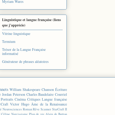
Myriam Wares
Linguistique et langue française (liens
que j'apprécie)
Vitrine linguistique
Termium
Trésor de la Langue Française
informatisé
Générateur de phrases aléatoires
nnets
William Shakespeare
Chanson
Écriture
e
Jordan Peterson
Charles Baudelaire
Courriel
Portraits
Cinéma
Critiques
Langue française
rCraft
Victor Hugo
Âme de la Renaissance
té
Neurosciences
Roman
Rêve
Scanner
StarCraft II
d Céline
Narcissisme
Plan de vie
Alain de Botton