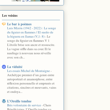
Les voisins
Le bar à poèmes
Luis Mizón (1942 - 2022) : Le songe
du figuier en flammes / El sueño de
la higuera en llamas (V,1- 8)
-
Le
songe du figuier en flammes V 1
L’étoile brise son ancre et ressuscite.
La vague siffle dans sa cour. Et le
naufrage à nouveau nous réveille
avec son ch...
La viduité
Les essais Michel de Montaigne
-
Archétype premier d’un genre entre
autoportrait et anamorphose, entre
réflexion personnelle et emprunts et
citations, sincères et mouvants, vains
et ondoya...
L’Oreille tendue
Bris volontaire de service
-
Chers
Bénéficiaires, L’Oreille tendue va