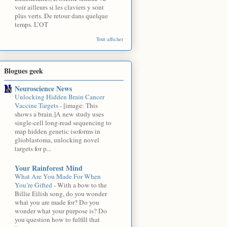
voir ailleurs si les claviers y sont
plus verts. De retour dans quelque
temps. L’OT
Tout afficher
Blogues geek
Neuroscience News
Unlocking Hidden Brain Cancer
Vaccine Targets
-
[image: This
shows a brain.]A new study uses
single-cell long-read sequencing to
map hidden genetic isoforms in
glioblastoma, unlocking novel
targets for p...
Your Rainforest Mind
What Are You Made For When
You’re Gifted
-
With a bow to the
Billie Eilish song, do you wonder
what you are made for? Do you
wonder what your purpose is? Do
you question how to fulfill that