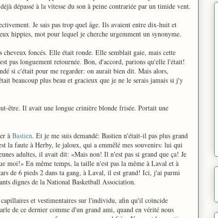
éjà dépassé à la vitesse du son à peine contrariée par un timide vent.
ectivement. Je sais pas trop quel âge. Ils avaient entre dix-huit et
 à deux hippies, mot pour lequel je cherche urgemment un synonyme.
es cheveux foncés. Elle était ronde. Elle semblait gaie, mais cette
s'est pas longuement retournée. Bon, d'accord, parions qu'elle l'était!
dé si c'était pour me regarder: on aurait bien dit. Mais alors,
tait beaucoup plus beau et gracieux que je ne le serais jamais si j'y
t-être. Il avait une longue crinière blonde frisée. Portait une
ser à
Bastien
. Et je me suis demandé: Bastien n'était-il pas plus grand
C'est la faute à Herby, le jaloux, qui a emmêlé mes souvenirs: lui qui
unes adultes, il avait dit: «Mais non! Il n'est pas si grand que ça! Je
ue moi!» En même temps, la taille n'est pas la même à Laval et à
rs de 6 pieds 2 dans ta gang, à Laval, il est grand! Ici, j'ai parmi
nts dignes de la National Basketball Association.
capillaires et vestimentaires sur l'individu, afin qu'il coïncide
parle de ce dernier comme d'un grand ami, quand en vérité nous