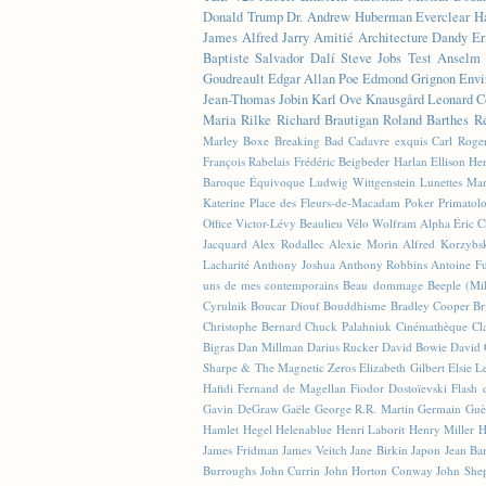
Donald Trump
Dr. Andrew Huberman
Everclear
H
James
Alfred Jarry
Amitié
Architecture
Dandy
Er
Baptiste
Salvador Dalí
Steve Jobs
Test
Anselm 
Goudreault
Edgar Allan Poe
Edmond Grignon
Envi
Jean-Thomas Jobin
Karl Ove Knausgård
Leonard C
Maria Rilke
Richard Brautigan
Roland Barthes
R
Marley
Boxe
Breaking Bad
Cadavre exquis
Carl Roge
François Rabelais
Frédéric Beigbeder
Harlan Ellison
Hen
Baroque Équivoque
Ludwig Wittgenstein
Lunettes
Mar
Katerine
Place des Fleurs-de-Macadam
Poker
Primatol
Office
Victor-Lévy Beaulieu
Vélo
Wolfram Alpha
Éric 
Jacquard
Alex Rodallec
Alexie Morin
Alfred Korzybs
Lacharité
Anthony Joshua
Anthony Robbins
Antoine Fu
uns de mes contemporains
Beau dommage
Beeple (M
Cyrulnik
Boucar Diouf
Bouddhisme
Bradley Cooper
Br
Christophe Bernard
Chuck Palahniuk
Cinémathèque
Cl
Bigras
Dan Millman
Darius Rucker
David Bowie
David 
Sharpe & The Magnetic Zeros
Elizabeth Gilbert
Elsie L
Hafidi
Fernand de Magellan
Fiodor Dostoïevski
Flash d
Gavin DeGraw
Gaële
George R.R. Martin
Germain Guè
Hamlet
Hegel
Helenablue
Henri Laborit
Henry Miller
H
James Fridman
James Veitch
Jane Birkin
Japon
Jean Ba
Burroughs
John Currin
John Horton Conway
John She