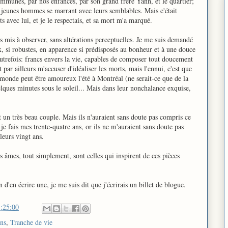
ommunes, par nos enfances, par son grand frère Yann, et le quartier;
 jeunes hommes se marrant avec leurs semblables. Mais c'était
avec lui, et je le respectais, et sa mort m'a marqué.
s mis à observer, sans altérations perceptuelles. Je me suis demandé
, si robustes, en apparence si prédisposés au bonheur et à une douce
trefois: francs envers la vie, capables de composer tout doucement
 par ailleurs m'accuser d'idéaliser les morts, mais l'ennui, c'est que
 le monde peut être amoureux l'été à Montréal (ne serait-ce que de la
elques minutes sous le soleil... Mais dans leur nonchalance exquise,
ent un très beau couple. Mais ils n'auraient sans doute pas compris ce
 je fais mes trente-quatre ans, or ils ne m'auraient sans doute pas
eurs vingt ans.
s âmes, tout simplement, sont celles qui inspirent de ces pièces
 d'en écrire une, je me suis dit que j'écrirais un billet de blogue.
:25:00
ons
,
Tranche de vie