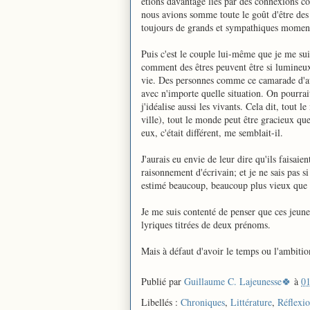
étions davantage liés par des connexions c
nous avions somme toute le goût d'être des
toujours de grands et sympathiques moments 
Puis c'est le couple lui-même que je me sui
comment des êtres peuvent être si lumineux
vie. Des personnes comme ce camarade d'au
avec n'importe quelle situation. On pourrait
j'idéalise aussi les vivants. Cela dit, tout
ville), tout le monde peut être gracieux qu
eux, c'était différent, me semblait-il.
J'aurais eu envie de leur dire qu'ils faisai
raisonnement d'écrivain; et je ne sais pas si
estimé beaucoup, beaucoup plus vieux que l
Je me suis contenté de penser que ces jeune
lyriques titrées de deux prénoms.
Mais à défaut d'avoir le temps ou l'ambition
Publié par
Guillaume C. Lajeunesse🍀
à
01
Libellés :
Chroniques
,
Littérature
,
Réflexi