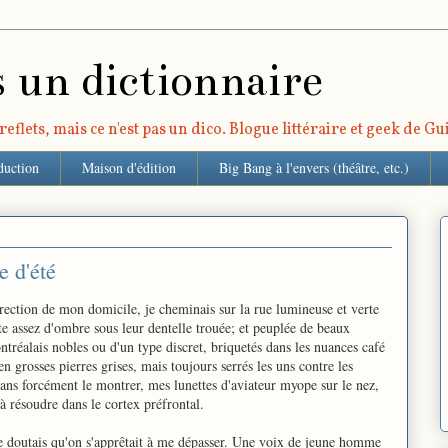
s un dictionnaire
eflets, mais ce n'est pas un dico. Blogue littéraire et geek de G
duction
Maison d'édition
Big Bang à l'envers (théâtre, etc.)
 d'été
rection de mon domicile, je cheminais sur la rue lumineuse et verte
e assez d'ombre sous leur dentelle trouée; et peuplée de beaux
éalais nobles ou d'un type discret, briquetés dans les nuances café
n grosses pierres grises, mais toujours serrés les uns contre les
ans forcément le montrer, mes lunettes d'aviateur myope sur le nez,
 à résoudre dans le cortex préfrontal.
 me doutais qu'on s'apprêtait à me dépasser. Une voix de jeune homme