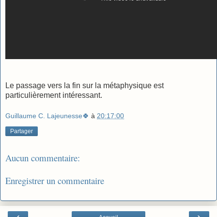
Le passage vers la fin sur la métaphysique est
particulièrement intéressant.
Guillaume C. Lajeunesse🍀
à
20:17:00
Partager
Aucun commentaire:
Enregistrer un commentaire
‹
›