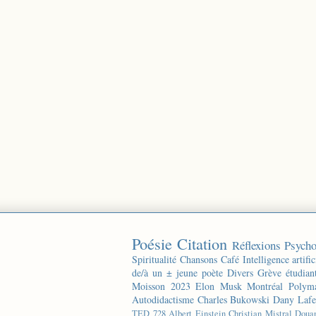
Poésie
Citation
Réflexions
Psycho
Spiritualité
Chansons
Café
Intelligence artific
de/à un ± jeune poète
Divers
Grève étudian
Moisson 2023
Elon Musk
Montréal
Polyma
Autodidactisme
Charles Bukowski
Dany Lafe
TED
728
Albert Einstein
Christian Mistral
Doua