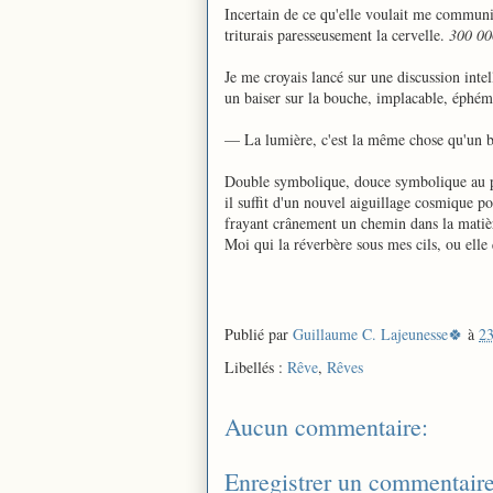
Incertain de ce qu'elle voulait me communi
triturais paresseusement la cervelle.
300 000
Je me croyais lancé sur une discussion intel
un baiser sur la bouche, implacable, éphém
— La lumière, c'est la même chose qu'un bais
Double symbolique, douce symbolique au pas
il suffit d'un nouvel aiguillage cosmique po
frayant crânement un chemin dans la matière
Moi qui la réverbère sous mes cils, ou ell
Publié par
Guillaume C. Lajeunesse🍀
à
23
Libellés :
Rêve
,
Rêves
Aucun commentaire:
Enregistrer un commentair