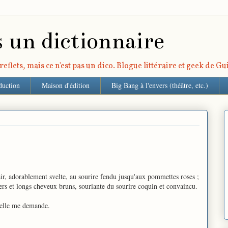
s un dictionnaire
eflets, mais ce n'est pas un dico. Blogue littéraire et geek de G
duction
Maison d'édition
Big Bang à l'envers (théâtre, etc.)
'air, adorablement svelte, au sourire fendu jusqu'aux pommettes roses ;
s et longs cheveux bruns, souriante du sourire coquin et convaincu.
'elle me demande.