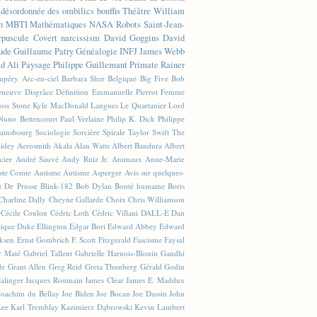
n désordonnée des ombilics bouffis
Théâtre
William
n
MBTI
Mathématiques
NASA
Robots
Saint-Jean-
rpuscule
Covert narcissism
David Goggins
David
ude
Guillaume Patry
Généalogie
INFJ
James Webb
 Ali
Paysage
Philippe Guillemant
Primate
Rainer
xupéry
Arc-en-ciel
Barbara Sher
Belgique
Big Five
Bob
leneuve
Disgrâce
Définition
Emmanuelle Pierrot
Femme
Joss Stone
Kyle MacDonald
Langues
Le Quartanier
Lord
Nuno Bettencourt
Paul Verlaine
Philip K. Dick
Philippe
ainsbourg
Sociologie
Sorcière
Spirale
Taylor Swift
The
lidey
Aerosmith
Akala
Alan Watts
Albert Bandura
Albert
cier
André Sauvé
Andy Ruiz Jr.
Animaux
Anne-Marie
ste Comte
Autisme
Autisme Asperger
Avis sur quelques-
u De Prusse
Blink-182
Bob Dylan
Bonté humaine
Boris
Charline Dally
Cheyne Gallarde
Choix
Chris Williamson
Cécile Coulon
Cédric Loth
Cédric Villani
DALL-E
Dan
tique
Duke Ellington
Edgar Bori
Edward Abbey
Edward
iksen
Ernst Gombrich
F. Scott Fitzgerald
Fascisme
Faysal
r Maté
Gabriel Tallent
Gabrielle Harnois-Blouin
Gandhi
de
Grant Allen
Greg Reid
Greta Thunberg
Gérald Godin
Salinger
Jacques Roumain
James Clear
James E. Maddux
Joachim du Bellay
Joe Biden
Joe Bocan
Joe Dassin
John
Lee
Karl Tremblay
Kazimierz Dąbrowski
Kevin Lambert