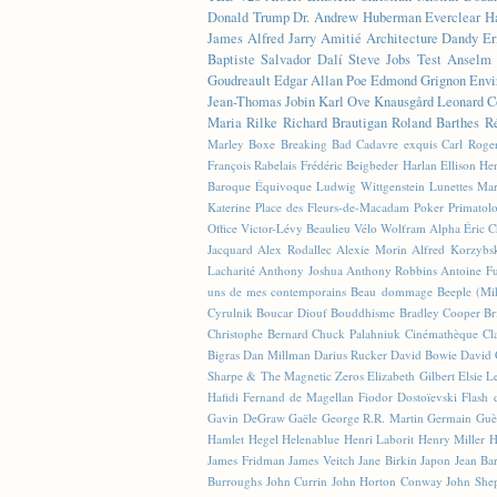
Donald Trump
Dr. Andrew Huberman
Everclear
H
James
Alfred Jarry
Amitié
Architecture
Dandy
Er
Baptiste
Salvador Dalí
Steve Jobs
Test
Anselm 
Goudreault
Edgar Allan Poe
Edmond Grignon
Envi
Jean-Thomas Jobin
Karl Ove Knausgård
Leonard C
Maria Rilke
Richard Brautigan
Roland Barthes
R
Marley
Boxe
Breaking Bad
Cadavre exquis
Carl Roge
François Rabelais
Frédéric Beigbeder
Harlan Ellison
Hen
Baroque Équivoque
Ludwig Wittgenstein
Lunettes
Mar
Katerine
Place des Fleurs-de-Macadam
Poker
Primatol
Office
Victor-Lévy Beaulieu
Vélo
Wolfram Alpha
Éric 
Jacquard
Alex Rodallec
Alexie Morin
Alfred Korzybs
Lacharité
Anthony Joshua
Anthony Robbins
Antoine Fu
uns de mes contemporains
Beau dommage
Beeple (M
Cyrulnik
Boucar Diouf
Bouddhisme
Bradley Cooper
Br
Christophe Bernard
Chuck Palahniuk
Cinémathèque
Cl
Bigras
Dan Millman
Darius Rucker
David Bowie
David 
Sharpe & The Magnetic Zeros
Elizabeth Gilbert
Elsie L
Hafidi
Fernand de Magellan
Fiodor Dostoïevski
Flash d
Gavin DeGraw
Gaële
George R.R. Martin
Germain Guè
Hamlet
Hegel
Helenablue
Henri Laborit
Henry Miller
H
James Fridman
James Veitch
Jane Birkin
Japon
Jean Ba
Burroughs
John Currin
John Horton Conway
John She