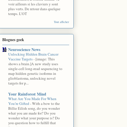
voir ailleurs si les claviers y sont
plus verts. De retour dans quelque
temps. L’OT
Tout afficher
Blogues geek
Neuroscience News
Unlocking Hidden Brain Cancer
Vaccine Targets
-
[image: This
shows a brain.]A new study uses
single-cell long-read sequencing to
map hidden genetic isoforms in
glioblastoma, unlocking novel
targets for p...
Your Rainforest Mind
What Are You Made For When
You’re Gifted
-
With a bow to the
Billie Eilish song, do you wonder
what you are made for? Do you
wonder what your purpose is? Do
you question how to fulfill that