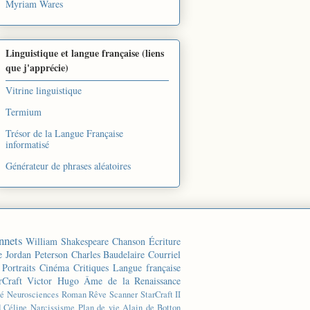
Myriam Wares
Linguistique et langue française (liens
que j'apprécie)
Vitrine linguistique
Termium
Trésor de la Langue Française
informatisé
Générateur de phrases aléatoires
nnets
William Shakespeare
Chanson
Écriture
e
Jordan Peterson
Charles Baudelaire
Courriel
Portraits
Cinéma
Critiques
Langue française
rCraft
Victor Hugo
Âme de la Renaissance
té
Neurosciences
Roman
Rêve
Scanner
StarCraft II
d Céline
Narcissisme
Plan de vie
Alain de Botton