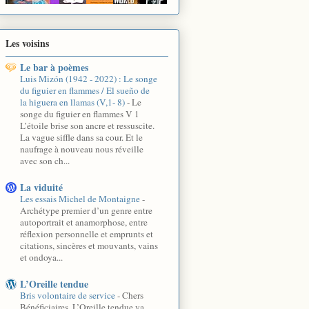
Les voisins
Le bar à poèmes
Luis Mizón (1942 - 2022) : Le songe
du figuier en flammes / El sueño de
la higuera en llamas (V,1- 8)
-
Le
songe du figuier en flammes V 1
L’étoile brise son ancre et ressuscite.
La vague siffle dans sa cour. Et le
naufrage à nouveau nous réveille
avec son ch...
La viduité
Les essais Michel de Montaigne
-
Archétype premier d’un genre entre
autoportrait et anamorphose, entre
réflexion personnelle et emprunts et
citations, sincères et mouvants, vains
et ondoya...
L’Oreille tendue
Bris volontaire de service
-
Chers
Bénéficiaires, L’Oreille tendue va