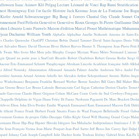
alloween
Isaac Asimov
Klô Pelgag
Lecture
Léonard de Vinci
Rap
Rumi
Stratificatio
nest Hemingway
Exit l'or facile
Histoire
Jack Kerouac
Jean de La Fontaine
Joe Roga
Kiefer
Arnold Schwarzenegger
Big Bang à l'envers
Chantal Guy
Claude Sonnet
Co
ronnement
Fred Pellerin
Geneviève
Geneviève Rioux
Georges St-Pierre
Guillaume Dul
ohen
Librairie
Louis Pauwels
Maison d'édition
Marcel Proust
Mathématique
Muhammad
éjean Ducharme
William Youth
AlphaGo
AlphaStar
Amélie Nothomb
Antoine de Saint-E
rs
Charles Quenoche
ChatGPT
Christian Bobin
Daniel Tammet
David Saint-Jacques
Denis Vil
ri Salvador
Henry David Thoreau
Hiver
Hubert Reeves
Hunter S. Thompson
Jean-Pierre Petit
k Twain
Mes livres
Mot
Mots jolis
Murphy Cooper
Myriam Wares
Métro
Normand L'amour
ogie
Quand un poète joue à StarCraft
Ricardo
Robert Charlebois
Robert Greene
Rodin
Serge G
Chacour
Éric-Emmanuel Schmitt
'Pataphysique
Abraham Lincoln
Académie française
Adib Alkha
ki
Alfred Nomisky
Alimentation
Allemand
Amanda Palmer
Amélie
Anderson Silva
André For
retière
Antonin Artaud
Aristote
Arkells
Art Alexakis
Arthur Schopenhauer
Atomic Habits
Augu
ike Winkelmann)
Benjamin Franklin
Bernard Werber
Bernie Sanders
Bill Gates
Bill Maher
Ble
ian Greene
Bruce Lee
Bruno Lalonde
Bureaucratie
Carl Sagan
Catherine Dorion
Charles Trenet
aude Gauvreau
Claude-Henri Grignon
Colum McCann
Conte
Corée du Sud
Cowboys Fringants
Chappelle
Delphine de Vigan
Diane Foley
Dr Fanny Nusbaum Paganetti
Dr. Marc Brackett
Drola
efebvre
Elton John
Elvis Presley
Emilie Wapnick
Emmanuel Kant
Emmanuel Macron
Erik Didr
e félicité
France
Frank Herbert
Frank Sinatra
Frans de Waal
François Bellefeuille
Freud
Gabo
vremont
Gestion de projets
Gilles Duceppe
Gilles Kègle
Good Will Hunting
Grand Corps Mala
ermann Hesse
Hip-Hop
Hipster
Hiroshi Ishiguro
Ina Mihalache
Indépendance
Itinérance
J. D. 
rbe
Jean-François Vezina
Jean-Marie Poupart
Jean-Paul Sartre
Jeff Bezos
Jim Carrey
Jipé Dalpé
ppard
Johnny Cash
Joseph Campbell
Julie Dachez
Justin Trudeau
Jérémy Gabriel
Jésus
Kai-Fu 