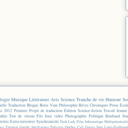
logie
Musique
Littérature
Arts
Science
Tranche de vie
Humour
So
ielle
Traduction
Blogue
Boris Vian
Philosophie
Rêves
Chroniques
Prose
Écol
te 2012
Peinture
Projet de traduction
Édition
Science-fiction
Travail
Jeanne
thie
Test de vitesse
Fils
Jeux vidéo
Photographie
Politique
Rimbaud
Sta
rrière
Extra-terrestres
Synchronicité
Dark Lady
Film
Informatique
Multipotentiali
nce
Eminem
Goethe
Intelligence
Policiers
Québec
Carl Gustav Jung
Louis-Ferdinan