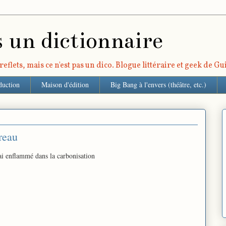
s un dictionnaire
eflets, mais ce n'est pas un dico. Blogue littéraire et geek de G
duction
Maison d'édition
Big Bang à l'envers (théâtre, etc.)
reau
ai enflammé dans la carbonisation