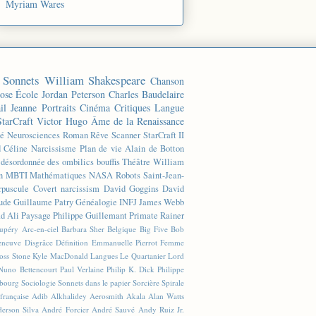
Myriam Wares
Sonnets
William Shakespeare
Chanson
ose
École
Jordan Peterson
Charles Baudelaire
il
Jeanne
Portraits
Cinéma
Critiques
Langue
StarCraft
Victor Hugo
Âme de la Renaissance
té
Neurosciences
Roman
Rêve
Scanner
StarCraft II
d Céline
Narcissisme
Plan de vie
Alain de Botton
n désordonnée des ombilics bouffis
Théâtre
William
n
MBTI
Mathématiques
NASA
Robots
Saint-Jean-
rpuscule
Covert narcissism
David Goggins
David
ude
Guillaume Patry
Généalogie
INFJ
James Webb
 Ali
Paysage
Philippe Guillemant
Primate
Rainer
xupéry
Arc-en-ciel
Barbara Sher
Belgique
Big Five
Bob
leneuve
Disgrâce
Définition
Emmanuelle Pierrot
Femme
Joss Stone
Kyle MacDonald
Langues
Le Quartanier
Lord
Nuno Bettencourt
Paul Verlaine
Philip K. Dick
Philippe
sbourg
Sociologie
Sonnets dans le papier
Sorcière
Spirale
française
Adib Alkhalidey
Aerosmith
Akala
Alan Watts
erson Silva
André Forcier
André Sauvé
Andy Ruiz Jr.