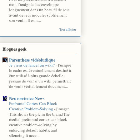
moi, l’araignée les enveloppe
longuement dans un beau fil de soie
avant de leur inoculer subtilement
son venin. Il est s...
Tout afficher
Blogues geek
Parenthèse vidéoludique
Je viens de lancer un wiki?
-
Puisque
le cadre est éventuellement destiné à
être utilisé à plus grande échelle,
j'essaie de voir si un wiki permettrait
de venir véritablement document...
Neuroscience News
Prefrontal Cortex Can Block
Creative Problem-Solving
-
[image:
This shows the pfc in the brain.]The
medial prefrontal cortex can block
creative problem-solving by
enforcing default habits, and
silencing it acce...