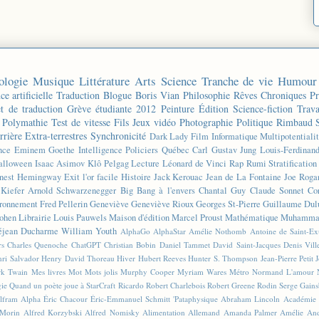
ologie
Musique
Littérature
Arts
Science
Tranche de vie
Humour
ce artificielle
Traduction
Blogue
Boris Vian
Philosophie
Rêves
Chroniques
Pr
et de traduction
Grève étudiante 2012
Peinture
Édition
Science-fiction
Trava
Polymathie
Test de vitesse
Fils
Jeux vidéo
Photographie
Politique
Rimbaud
rrière
Extra-terrestres
Synchronicité
Dark Lady
Film
Informatique
Multipotentiali
nce
Eminem
Goethe
Intelligence
Policiers
Québec
Carl Gustav Jung
Louis-Ferdinan
alloween
Isaac Asimov
Klô Pelgag
Lecture
Léonard de Vinci
Rap
Rumi
Stratificatio
nest Hemingway
Exit l'or facile
Histoire
Jack Kerouac
Jean de La Fontaine
Joe Roga
Kiefer
Arnold Schwarzenegger
Big Bang à l'envers
Chantal Guy
Claude Sonnet
Co
ronnement
Fred Pellerin
Geneviève
Geneviève Rioux
Georges St-Pierre
Guillaume Dul
ohen
Librairie
Louis Pauwels
Maison d'édition
Marcel Proust
Mathématique
Muhammad
éjean Ducharme
William Youth
AlphaGo
AlphaStar
Amélie Nothomb
Antoine de Saint-E
rs
Charles Quenoche
ChatGPT
Christian Bobin
Daniel Tammet
David Saint-Jacques
Denis Vil
ri Salvador
Henry David Thoreau
Hiver
Hubert Reeves
Hunter S. Thompson
Jean-Pierre Petit
k Twain
Mes livres
Mot
Mots jolis
Murphy Cooper
Myriam Wares
Métro
Normand L'amour
gie
Quand un poète joue à StarCraft
Ricardo
Robert Charlebois
Robert Greene
Rodin
Serge Gain
lfram Alpha
Éric Chacour
Éric-Emmanuel Schmitt
'Pataphysique
Abraham Lincoln
Académie 
 Morin
Alfred Korzybski
Alfred Nomisky
Alimentation
Allemand
Amanda Palmer
Amélie
And