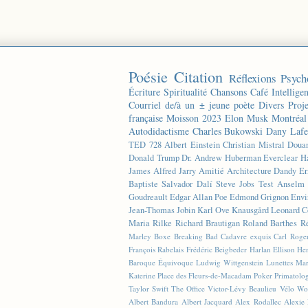
Poésie
Citation
Réflexions
Psych
Écriture
Spiritualité
Chansons
Café
Intelligen
Courriel de/à un ± jeune poète
Divers
Proj
française
Moisson 2023
Elon Musk
Montréal
Autodidactisme
Charles Bukowski
Dany Lafe
TED
728
Albert Einstein
Christian Mistral
Doua
Donald Trump
Dr. Andrew Huberman
Everclear
H
James
Alfred Jarry
Amitié
Architecture
Dandy
Er
Baptiste
Salvador Dalí
Steve Jobs
Test
Anselm 
Goudreault
Edgar Allan Poe
Edmond Grignon
Envi
Jean-Thomas Jobin
Karl Ove Knausgård
Leonard C
Maria Rilke
Richard Brautigan
Roland Barthes
R
Marley
Boxe
Breaking Bad
Cadavre exquis
Carl Roge
François Rabelais
Frédéric Beigbeder
Harlan Ellison
Hen
Baroque Équivoque
Ludwig Wittgenstein
Lunettes
Mar
Katerine
Place des Fleurs-de-Macadam
Poker
Primatolo
Taylor Swift
The Office
Victor-Lévy Beaulieu
Vélo
Wo
Albert Bandura
Albert Jacquard
Alex Rodallec
Alexie