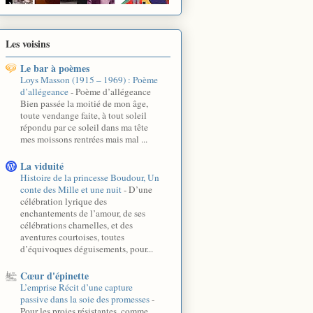
Les voisins
Le bar à poèmes
Loys Masson (1915 – 1969) : Poème
d’allégeance
-
Poème d’allégeance
Bien passée la moitié de mon âge,
toute vendange faite, à tout soleil
répondu par ce soleil dans ma tête
mes moissons rentrées mais mal ...
La viduité
Histoire de la princesse Boudour, Un
conte des Mille et une nuit
-
D’une
célébration lyrique des
enchantements de l’amour, de ses
célébrations charnelles, et des
aventures courtoises, toutes
d’équivoques déguisements, pour...
Cœur d'épinette
L’emprise Récit d’une capture
passive dans la soie des promesses
-
Pour les proies résistantes, comme