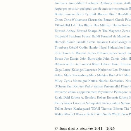
Animaux
Anne-Marie Lacharité
Anthony Joshua
Anth
Asperger
Avis sur quelques-uns de mes contemporains
B
Bonté humaine
Boris Cyrulnik
Boucar Diouf
Bouddhi
Choix
Chris Williamson
Christophe Bernard
Chuck Pala
Villani
DALL-E
Dan Bigras
Dan Millman
Darius Rucke
Edward Abbey
Edward Sharpe & The Magnetic Zeros
Fitzgerald
Fascisme
Faysal Hafidi
Fernand de Magellan
Harnois-Blouin
Gandhi
Gavin DeGraw
Gaële
George R
Thunberg
Gérald Godin
Hamlet
Hegel
Helenablue
Henr
Clear
James E. Maddux
James Fridman
James Veitch
Ja
Bocan
Joe Dassin
John Burroughs
John Currin
John H
Dąbrowski
Kevin Lambert
Khalil Gibran
Koko
Konstan
Gaga
Laure Kalangel
Laurence Nerbonne
Lex Fridman
Polèse
Mark Zuckerberg
Mars
Mathieu Bock-Côté
Matt
Miley Cyrus
Montaigne
Netflix
Nikolaï Kardachev
Nou
O'Green
Paul Ricoeur
Pedro Salinas
Personnalité
Piano
Proverbe chinois apparemment
Psychiatrie
Pythagore se
Roald Dahl
Robert A. Heinlein
Robert Escarpit
Robert F
Fleury
Sasha Luccioni
Saxsquatch
Scénarisation
Simon 
Tellier
Søren Kierkegaard
TDAH
Thomas Edison
Thé
Walter Mischel
Warren Buffett
Will Smith
World Press P
© Tous droits réservés 2011 - 2026