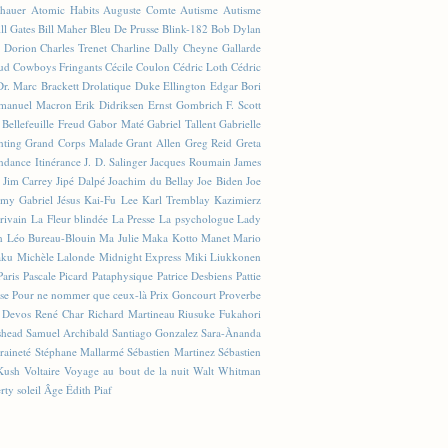
hauer
Atomic Habits
Auguste Comte
Autisme
Autisme
ll Gates
Bill Maher
Bleu De Prusse
Blink-182
Bob Dylan
e Dorion
Charles Trenet
Charline Dally
Cheyne Gallarde
ud
Cowboys Fringants
Cécile Coulon
Cédric Loth
Cédric
Dr. Marc Brackett
Drolatique
Duke Ellington
Edgar Bori
anuel Macron
Erik Didriksen
Ernst Gombrich
F. Scott
 Bellefeuille
Freud
Gabor Maté
Gabriel Tallent
Gabrielle
nting
Grand Corps Malade
Grant Allen
Greg Reid
Greta
ndance
Itinérance
J. D. Salinger
Jacques Roumain
James
Jim Carrey
Jipé Dalpé
Joachim du Bellay
Joe Biden
Joe
émy Gabriel
Jésus
Kai-Fu Lee
Karl Tremblay
Kazimierz
crivain
La Fleur blindée
La Presse
La psychologue
Lady
n
Léo Bureau-Blouin
Ma Julie
Maka Kotto
Manet
Mario
aku
Michèle Lalonde
Midnight Express
Miki Liukkonen
Paris
Pascale Picard
Pataphysique
Patrice Desbiens
Pattie
se
Pour ne nommer que ceux-là
Prix Goncourt
Proverbe
 Devos
René Char
Richard Martineau
Riusuke Fukahori
shead
Samuel Archibald
Santiago Gonzalez
Sara-Ànanda
raineté
Stéphane Mallarmé
Sébastien Martinez
Sébastien
Kush
Voltaire
Voyage au bout de la nuit
Walt Whitman
rty
soleil
Âge
Édith Piaf