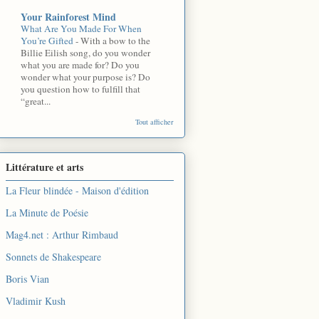
Your Rainforest Mind
What Are You Made For When
You’re Gifted
-
With a bow to the
Billie Eilish song, do you wonder
what you are made for? Do you
wonder what your purpose is? Do
you question how to fulfill that
“great...
Tout afficher
Littérature et arts
La Fleur blindée - Maison d'édition
La Minute de Poésie
Mag4.net : Arthur Rimbaud
Sonnets de Shakespeare
Boris Vian
Vladimir Kush