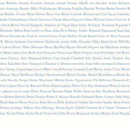
ony Robbins
Antoine Furetière
Antonin Artaud
Aristote
Arkells
Art Alexakis
Arthur Schopen
eau dommage
Beeple (Mike Winkelmann)
Benjamin Franklin
Bernard Werber
Bernie Sanders
Bi
sme
Bradley Cooper
Brian Greene
Bruce Lee
Bruno Lalonde
Bureaucratie
Carl Sagan
Catherin
hniuk
Cinémathèque
Claude Gauvreau
Claude-Henri Grignon
Colum McCann
Conte
Corée du S
r
David Bowie
David Chappelle
Delphine de Vigan
Diane Foley
Dr Fanny Nusbaum Paganetti
Elizabeth Gilbert
Elsie Lefebvre
Elton John
Elvis Presley
Emilie Wapnick
Emmanuel Kant
Emm
Fiodor Dostoïevski
Flash de félicité
France
Frank Herbert
Frank Sinatra
Frans de Waal
François
.R. Martin
Germain Guèvremont
Gestion de projets
Gilles Duceppe
Gilles Kègle
Good Will Hu
i Laborit
Henry Miller
Hermann Hesse
Hip-Hop
Hipster
Hiroshi Ishiguro
Ina Mihalache
Indépe
ne Birkin
Japon
Jean Barbe
Jean-François Vezina
Jean-Marie Poupart
Jean-Paul Sartre
Jeff Bezos
orton Conway
John Sheppard
Johnny Cash
Joseph Campbell
Julie Dachez
Justin Trudeau
Jér
tinos Tsakalidis
Kurt Vonnegut
L'Escalier
L'affreuse rencontre d'une belle inconnue
L'éditeur-é
Lin Yutang
Linguistique
Lisa LeBlanc
Lisa Robertson
Lomepal
Lord Byron
Louis T
Luc Besso
 Damon
Meryl McMaster
Michael Deschambault
Michel Gondry
Michel Houellebecq
Michio K
velle
Novella
Nuage
Olivier Marchand
Ollivier Dyens
Organisation
P'tit Belliveau
Paranormal
Pierre Légaré
Pierre de Ronsard
Pierre-Simon Laplace
Pierre-Yves Roy-Desmarais
Plume Latraver
 calquera sur la neige
Pédro Kouyaté
Racisme
Ralph Waldo Emerson
Ray Bradbury
Raymond
rost
Robert Herrick
Robin Dunbar
Robin S. Sharma
Ronaldo Schemidt
Rémy Couture
Sally Hog
Sinek
Simon-Olivier Fecteau
Slam
Slavoj Žižek
Solidarité
Sophie Durocher
Sophie Xeon
Souve
Théâtre poétique
Tolkien
Tom DeLonge
Tristan Egolf
UQAM
Umberto Eco
Valaire
Vladimir 
hoto
Xavier Dolan
Xavier Rudd
Yasuyoshi Chiba
Yoann Bourgeois
Yoshua Bengio
Zack Doughe