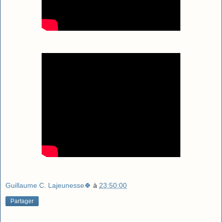
Guillaume C. Lajeunesse🍀
à
23:50:00
Partager