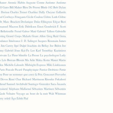
hauer
Atomic Habits
Auguste Comte
Autisme
Autisme
ll Gates
Bill Maher
Bleu De Prusse
Blink-182
Bob Dylan
e Dorion
Charles Trenet
Charline Dally
Cheyne Gallarde
ud
Cowboys Fringants
Cécile Coulon
Cédric Loth
Cédric
Dr. Marc Brackett
Drolatique
Duke Ellington
Edgar Bori
anuel Macron
Erik Didriksen
Ernst Gombrich
F. Scott
 Bellefeuille
Freud
Gabor Maté
Gabriel Tallent
Gabrielle
nting
Grand Corps Malade
Grant Allen
Greg Reid
Greta
ndance
Itinérance
J. D. Salinger
Jacques Roumain
James
Jim Carrey
Jipé Dalpé
Joachim du Bellay
Joe Biden
Joe
émy Gabriel
Jésus
Kai-Fu Lee
Karl Tremblay
Kazimierz
crivain
La Fleur blindée
La Presse
La psychologue
Lady
n
Léo Bureau-Blouin
Ma Julie
Maka Kotto
Manet
Mario
aku
Michèle Lalonde
Midnight Express
Miki Liukkonen
Paris
Pascale Picard
Pataphysique
Patrice Desbiens
Pattie
se
Pour ne nommer que ceux-là
Prix Goncourt
Proverbe
 Devos
René Char
Richard Martineau
Riusuke Fukahori
shead
Samuel Archibald
Santiago Gonzalez
Sara-Ànanda
raineté
Stéphane Mallarmé
Sébastien Martinez
Sébastien
Kush
Voltaire
Voyage au bout de la nuit
Walt Whitman
rty
soleil
Âge
Édith Piaf