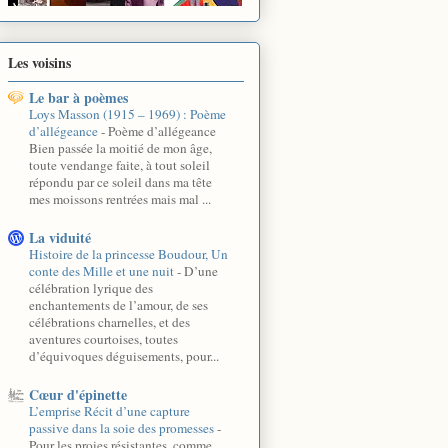
Les voisins
Le bar à poèmes
Loys Masson (1915 – 1969) : Poème
d’allégeance
-
Poème d’allégeance
Bien passée la moitié de mon âge,
toute vendange faite, à tout soleil
répondu par ce soleil dans ma tête
mes moissons rentrées mais mal ...
La viduité
Histoire de la princesse Boudour, Un
conte des Mille et une nuit
-
D’une
célébration lyrique des
enchantements de l’amour, de ses
célébrations charnelles, et des
aventures courtoises, toutes
d’équivoques déguisements, pour...
Cœur d'épinette
L’emprise Récit d’une capture
passive dans la soie des promesses
-
Pour les proies résistantes, comme