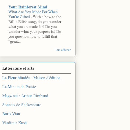
Your Rainforest Mind
What Are You Made For When
You’re Gifted
-
With a bow to the
Billie Eilish song, do you wonder
what you are made for? Do you
wonder what your purpose is? Do
you question how to fulfill that
“great...
Tout afficher
Littérature et arts
La Fleur blindée - Maison d'édition
La Minute de Poésie
Mag4.net : Arthur Rimbaud
Sonnets de Shakespeare
Boris Vian
Vladimir Kush