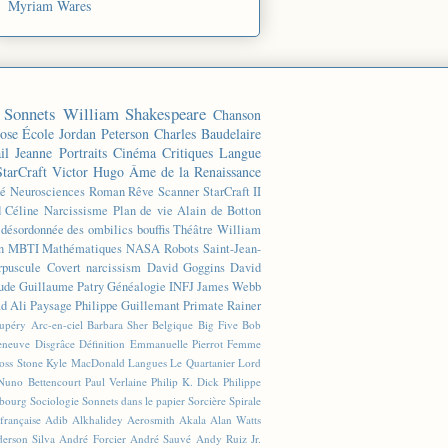
Myriam Wares
Sonnets
William Shakespeare
Chanson
ose
École
Jordan Peterson
Charles Baudelaire
il
Jeanne
Portraits
Cinéma
Critiques
Langue
StarCraft
Victor Hugo
Âme de la Renaissance
té
Neurosciences
Roman
Rêve
Scanner
StarCraft II
d Céline
Narcissisme
Plan de vie
Alain de Botton
n désordonnée des ombilics bouffis
Théâtre
William
n
MBTI
Mathématiques
NASA
Robots
Saint-Jean-
rpuscule
Covert narcissism
David Goggins
David
ude
Guillaume Patry
Généalogie
INFJ
James Webb
 Ali
Paysage
Philippe Guillemant
Primate
Rainer
xupéry
Arc-en-ciel
Barbara Sher
Belgique
Big Five
Bob
leneuve
Disgrâce
Définition
Emmanuelle Pierrot
Femme
Joss Stone
Kyle MacDonald
Langues
Le Quartanier
Lord
Nuno Bettencourt
Paul Verlaine
Philip K. Dick
Philippe
sbourg
Sociologie
Sonnets dans le papier
Sorcière
Spirale
française
Adib Alkhalidey
Aerosmith
Akala
Alan Watts
erson Silva
André Forcier
André Sauvé
Andy Ruiz Jr.