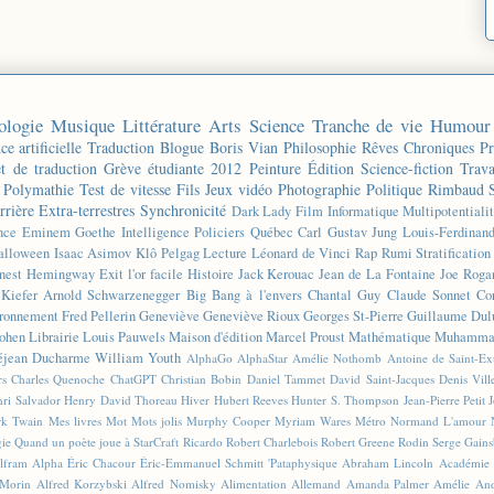
ologie
Musique
Littérature
Arts
Science
Tranche de vie
Humour
ce artificielle
Traduction
Blogue
Boris Vian
Philosophie
Rêves
Chroniques
Pr
et de traduction
Grève étudiante 2012
Peinture
Édition
Science-fiction
Trava
Polymathie
Test de vitesse
Fils
Jeux vidéo
Photographie
Politique
Rimbaud
rrière
Extra-terrestres
Synchronicité
Dark Lady
Film
Informatique
Multipotentiali
nce
Eminem
Goethe
Intelligence
Policiers
Québec
Carl Gustav Jung
Louis-Ferdinan
alloween
Isaac Asimov
Klô Pelgag
Lecture
Léonard de Vinci
Rap
Rumi
Stratificatio
nest Hemingway
Exit l'or facile
Histoire
Jack Kerouac
Jean de La Fontaine
Joe Roga
Kiefer
Arnold Schwarzenegger
Big Bang à l'envers
Chantal Guy
Claude Sonnet
Co
ronnement
Fred Pellerin
Geneviève
Geneviève Rioux
Georges St-Pierre
Guillaume Dul
ohen
Librairie
Louis Pauwels
Maison d'édition
Marcel Proust
Mathématique
Muhammad
éjean Ducharme
William Youth
AlphaGo
AlphaStar
Amélie Nothomb
Antoine de Saint-E
rs
Charles Quenoche
ChatGPT
Christian Bobin
Daniel Tammet
David Saint-Jacques
Denis Vil
ri Salvador
Henry David Thoreau
Hiver
Hubert Reeves
Hunter S. Thompson
Jean-Pierre Petit
k Twain
Mes livres
Mot
Mots jolis
Murphy Cooper
Myriam Wares
Métro
Normand L'amour
gie
Quand un poète joue à StarCraft
Ricardo
Robert Charlebois
Robert Greene
Rodin
Serge Gain
lfram Alpha
Éric Chacour
Éric-Emmanuel Schmitt
'Pataphysique
Abraham Lincoln
Académie 
 Morin
Alfred Korzybski
Alfred Nomisky
Alimentation
Allemand
Amanda Palmer
Amélie
And