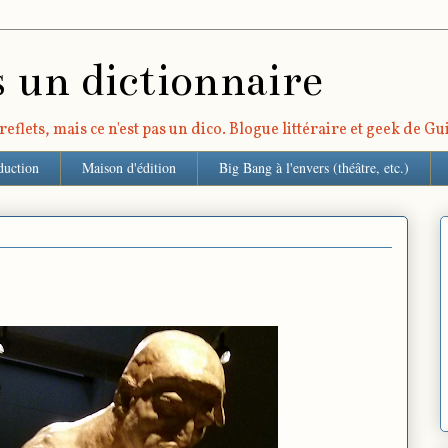
s un dictionnaire
eflets, mais ce n'est pas un dico. Blogue littéraire et geek de G
duction
Maison d'édition
Big Bang à l'envers (théâtre, etc.)