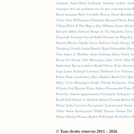
Animaux
Anne-Marie Lacharité
Anthony Joshua
Anth
Asperger
Avis sur quelques-uns de mes contemporains
B
Bonté humaine
Boris Cyrulnik
Boucar Diouf
Bouddhi
Choix
Chris Williamson
Christophe Bernard
Chuck Pala
Villani
DALL-E
Dan Bigras
Dan Millman
Darius Rucke
Edward Abbey
Edward Sharpe & The Magnetic Zeros
Fitzgerald
Fascisme
Faysal Hafidi
Fernand de Magellan
Harnois-Blouin
Gandhi
Gavin DeGraw
Gaële
George R
Thunberg
Gérald Godin
Hamlet
Hegel
Helenablue
Henr
Clear
James E. Maddux
James Fridman
James Veitch
Ja
Bocan
Joe Dassin
John Burroughs
John Currin
John H
Dąbrowski
Kevin Lambert
Khalil Gibran
Koko
Konstan
Gaga
Laure Kalangel
Laurence Nerbonne
Lex Fridman
Polèse
Mark Zuckerberg
Mars
Mathieu Bock-Côté
Matt
Miley Cyrus
Montaigne
Netflix
Nikolaï Kardachev
Nou
O'Green
Paul Ricoeur
Pedro Salinas
Personnalité
Piano
Proverbe chinois apparemment
Psychiatrie
Pythagore se
Roald Dahl
Robert A. Heinlein
Robert Escarpit
Robert F
Fleury
Sasha Luccioni
Saxsquatch
Scénarisation
Simon 
Tellier
Søren Kierkegaard
TDAH
Thomas Edison
Thé
Walter Mischel
Warren Buffett
Will Smith
World Press P
© Tous droits réservés 2011 - 2026