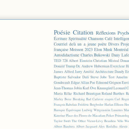
Poésie
Citation
Réflexions
Psych
Écriture
Spiritualité
Chansons
Café
Intelligen
Courriel de/à un ± jeune poète
Divers
Proj
française
Moisson 2023
Elon Musk
Montréal
Autodidactisme
Charles Bukowski
Dany Lafe
TED
728
Albert Einstein
Christian Mistral
Doua
Donald Trump
Dr. Andrew Huberman
Everclear
H
James
Alfred Jarry
Amitié
Architecture
Dandy
Er
Baptiste
Salvador Dalí
Steve Jobs
Test
Anselm 
Goudreault
Edgar Allan Poe
Edmond Grignon
Envi
Jean-Thomas Jobin
Karl Ove Knausgård
Leonard C
Maria Rilke
Richard Brautigan
Roland Barthes
R
Marley
Boxe
Breaking Bad
Cadavre exquis
Carl Roge
François Rabelais
Frédéric Beigbeder
Harlan Ellison
Hen
Baroque Équivoque
Ludwig Wittgenstein
Lunettes
Mar
Katerine
Place des Fleurs-de-Macadam
Poker
Primatolo
Taylor Swift
The Office
Victor-Lévy Beaulieu
Vélo
Wo
Albert Bandura
Albert Jacquard
Alex Rodallec
Alexie