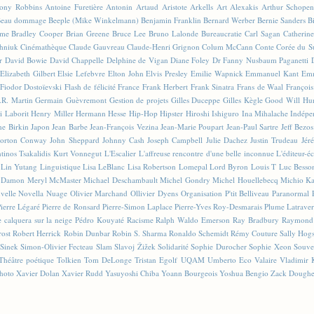
ony Robbins
Antoine Furetière
Antonin Artaud
Aristote
Arkells
Art Alexakis
Arthur Schopen
eau dommage
Beeple (Mike Winkelmann)
Benjamin Franklin
Bernard Werber
Bernie Sanders
Bi
sme
Bradley Cooper
Brian Greene
Bruce Lee
Bruno Lalonde
Bureaucratie
Carl Sagan
Catherin
hniuk
Cinémathèque
Claude Gauvreau
Claude-Henri Grignon
Colum McCann
Conte
Corée du S
r
David Bowie
David Chappelle
Delphine de Vigan
Diane Foley
Dr Fanny Nusbaum Paganetti
Elizabeth Gilbert
Elsie Lefebvre
Elton John
Elvis Presley
Emilie Wapnick
Emmanuel Kant
Emm
Fiodor Dostoïevski
Flash de félicité
France
Frank Herbert
Frank Sinatra
Frans de Waal
François
.R. Martin
Germain Guèvremont
Gestion de projets
Gilles Duceppe
Gilles Kègle
Good Will Hu
i Laborit
Henry Miller
Hermann Hesse
Hip-Hop
Hipster
Hiroshi Ishiguro
Ina Mihalache
Indépe
ne Birkin
Japon
Jean Barbe
Jean-François Vezina
Jean-Marie Poupart
Jean-Paul Sartre
Jeff Bezos
orton Conway
John Sheppard
Johnny Cash
Joseph Campbell
Julie Dachez
Justin Trudeau
Jér
tinos Tsakalidis
Kurt Vonnegut
L'Escalier
L'affreuse rencontre d'une belle inconnue
L'éditeur-é
Lin Yutang
Linguistique
Lisa LeBlanc
Lisa Robertson
Lomepal
Lord Byron
Louis T
Luc Besso
 Damon
Meryl McMaster
Michael Deschambault
Michel Gondry
Michel Houellebecq
Michio K
velle
Novella
Nuage
Olivier Marchand
Ollivier Dyens
Organisation
P'tit Belliveau
Paranormal
Pierre Légaré
Pierre de Ronsard
Pierre-Simon Laplace
Pierre-Yves Roy-Desmarais
Plume Latraver
 calquera sur la neige
Pédro Kouyaté
Racisme
Ralph Waldo Emerson
Ray Bradbury
Raymond
rost
Robert Herrick
Robin Dunbar
Robin S. Sharma
Ronaldo Schemidt
Rémy Couture
Sally Hog
Sinek
Simon-Olivier Fecteau
Slam
Slavoj Žižek
Solidarité
Sophie Durocher
Sophie Xeon
Souve
Théâtre poétique
Tolkien
Tom DeLonge
Tristan Egolf
UQAM
Umberto Eco
Valaire
Vladimir 
hoto
Xavier Dolan
Xavier Rudd
Yasuyoshi Chiba
Yoann Bourgeois
Yoshua Bengio
Zack Doughe