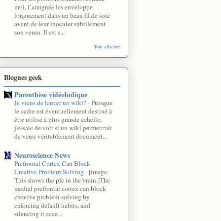
moi, l’araignée les enveloppe
longuement dans un beau fil de soie
avant de leur inoculer subtilement
son venin. Il est s...
Tout afficher
Blogues geek
Parenthèse vidéoludique
Je viens de lancer un wiki?
-
Puisque
le cadre est éventuellement destiné à
être utilisé à plus grande échelle,
j'essaie de voir si un wiki permettrait
de venir véritablement document...
Neuroscience News
Prefrontal Cortex Can Block
Creative Problem-Solving
-
[image:
This shows the pfc in the brain.]The
medial prefrontal cortex can block
creative problem-solving by
enforcing default habits, and
silencing it acce...