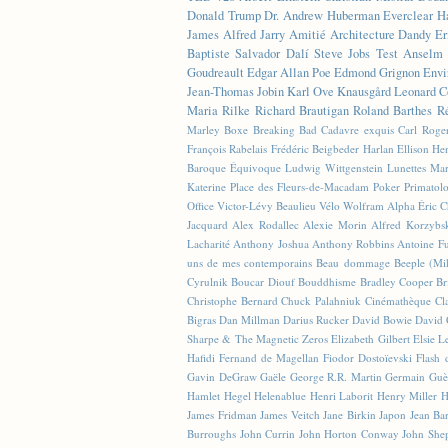
Donald Trump
Dr. Andrew Huberman
Everclear
H
James
Alfred Jarry
Amitié
Architecture
Dandy
Er
Baptiste
Salvador Dalí
Steve Jobs
Test
Anselm 
Goudreault
Edgar Allan Poe
Edmond Grignon
Envi
Jean-Thomas Jobin
Karl Ove Knausgård
Leonard C
Maria Rilke
Richard Brautigan
Roland Barthes
R
Marley
Boxe
Breaking Bad
Cadavre exquis
Carl Roge
François Rabelais
Frédéric Beigbeder
Harlan Ellison
Hen
Baroque Équivoque
Ludwig Wittgenstein
Lunettes
Mar
Katerine
Place des Fleurs-de-Macadam
Poker
Primatol
Office
Victor-Lévy Beaulieu
Vélo
Wolfram Alpha
Éric 
Jacquard
Alex Rodallec
Alexie Morin
Alfred Korzybs
Lacharité
Anthony Joshua
Anthony Robbins
Antoine Fu
uns de mes contemporains
Beau dommage
Beeple (M
Cyrulnik
Boucar Diouf
Bouddhisme
Bradley Cooper
Br
Christophe Bernard
Chuck Palahniuk
Cinémathèque
Cl
Bigras
Dan Millman
Darius Rucker
David Bowie
David 
Sharpe & The Magnetic Zeros
Elizabeth Gilbert
Elsie L
Hafidi
Fernand de Magellan
Fiodor Dostoïevski
Flash d
Gavin DeGraw
Gaële
George R.R. Martin
Germain Guè
Hamlet
Hegel
Helenablue
Henri Laborit
Henry Miller
H
James Fridman
James Veitch
Jane Birkin
Japon
Jean Ba
Burroughs
John Currin
John Horton Conway
John She