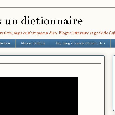
s un dictionnaire
eflets, mais ce n'est pas un dico. Blogue littéraire et geek de G
duction
Maison d'édition
Big Bang à l'envers (théâtre, etc.)