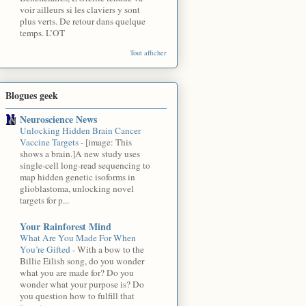
voir ailleurs si les claviers y sont
plus verts. De retour dans quelque
temps. L’OT
Tout afficher
Blogues geek
Neuroscience News
Unlocking Hidden Brain Cancer
Vaccine Targets
-
[image: This
shows a brain.]A new study uses
single-cell long-read sequencing to
map hidden genetic isoforms in
glioblastoma, unlocking novel
targets for p...
Your Rainforest Mind
What Are You Made For When
You’re Gifted
-
With a bow to the
Billie Eilish song, do you wonder
what you are made for? Do you
wonder what your purpose is? Do
you question how to fulfill that