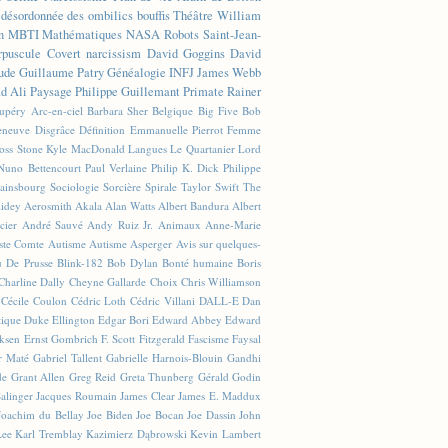
n désordonnée des ombilics bouffis
Théâtre
William
n
MBTI
Mathématiques
NASA
Robots
Saint-Jean-
rpuscule
Covert narcissism
David Goggins
David
ude
Guillaume Patry
Généalogie
INFJ
James Webb
 Ali
Paysage
Philippe Guillemant
Primate
Rainer
xupéry
Arc-en-ciel
Barbara Sher
Belgique
Big Five
Bob
leneuve
Disgrâce
Définition
Emmanuelle Pierrot
Femme
Joss Stone
Kyle MacDonald
Langues
Le Quartanier
Lord
Nuno Bettencourt
Paul Verlaine
Philip K. Dick
Philippe
ainsbourg
Sociologie
Sorcière
Spirale
Taylor Swift
The
lidey
Aerosmith
Akala
Alan Watts
Albert Bandura
Albert
cier
André Sauvé
Andy Ruiz Jr.
Animaux
Anne-Marie
ste Comte
Autisme
Autisme Asperger
Avis sur quelques-
u De Prusse
Blink-182
Bob Dylan
Bonté humaine
Boris
Charline Dally
Cheyne Gallarde
Choix
Chris Williamson
Cécile Coulon
Cédric Loth
Cédric Villani
DALL-E
Dan
tique
Duke Ellington
Edgar Bori
Edward Abbey
Edward
iksen
Ernst Gombrich
F. Scott Fitzgerald
Fascisme
Faysal
r Maté
Gabriel Tallent
Gabrielle Harnois-Blouin
Gandhi
de
Grant Allen
Greg Reid
Greta Thunberg
Gérald Godin
Salinger
Jacques Roumain
James Clear
James E. Maddux
Joachim du Bellay
Joe Biden
Joe Bocan
Joe Dassin
John
Lee
Karl Tremblay
Kazimierz Dąbrowski
Kevin Lambert