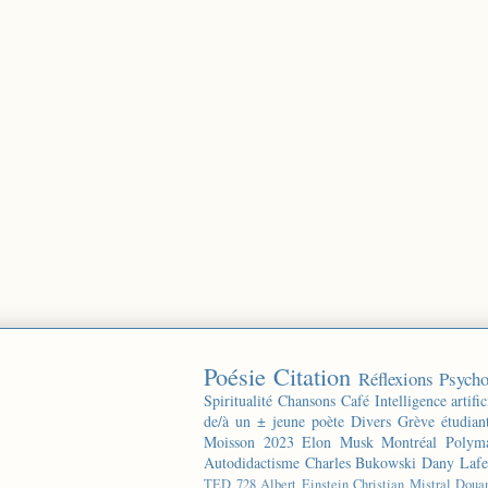
Poésie
Citation
Réflexions
Psycho
Spiritualité
Chansons
Café
Intelligence artific
de/à un ± jeune poète
Divers
Grève étudian
Moisson 2023
Elon Musk
Montréal
Polyma
Autodidactisme
Charles Bukowski
Dany Lafe
TED
728
Albert Einstein
Christian Mistral
Doua