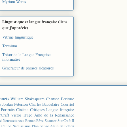
Myriam Wares
Linguistique et langue française (liens
que j'apprécie)
Vitrine linguistique
Termium
Trésor de la Langue Française
informatisé
Générateur de phrases aléatoires
nnets
William Shakespeare
Chanson
Écriture
e
Jordan Peterson
Charles Baudelaire
Courriel
Portraits
Cinéma
Critiques
Langue française
rCraft
Victor Hugo
Âme de la Renaissance
té
Neurosciences
Roman
Rêve
Scanner
StarCraft II
d Céline
Narcissisme
Plan de vie
Alain de Botton