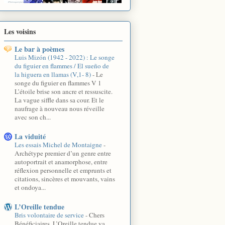
Les voisins
Le bar à poèmes
Luis Mizón (1942 - 2022) : Le songe
du figuier en flammes / El sueño de
la higuera en llamas (V,1- 8)
-
Le
songe du figuier en flammes V 1
L’étoile brise son ancre et ressuscite.
La vague siffle dans sa cour. Et le
naufrage à nouveau nous réveille
avec son ch...
La viduité
Les essais Michel de Montaigne
-
Archétype premier d’un genre entre
autoportrait et anamorphose, entre
réflexion personnelle et emprunts et
citations, sincères et mouvants, vains
et ondoya...
L’Oreille tendue
Bris volontaire de service
-
Chers
Bénéficiaires, L’Oreille tendue va