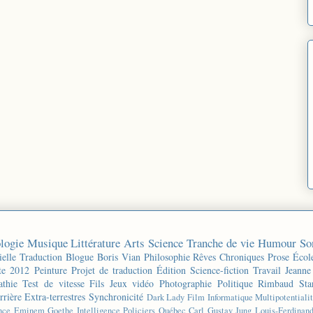
logie
Musique
Littérature
Arts
Science
Tranche de vie
Humour
So
ielle
Traduction
Blogue
Boris Vian
Philosophie
Rêves
Chroniques
Prose
Écol
te 2012
Peinture
Projet de traduction
Édition
Science-fiction
Travail
Jeanne
thie
Test de vitesse
Fils
Jeux vidéo
Photographie
Politique
Rimbaud
Sta
rrière
Extra-terrestres
Synchronicité
Dark Lady
Film
Informatique
Multipotentiali
nce
Eminem
Goethe
Intelligence
Policiers
Québec
Carl Gustav Jung
Louis-Ferdinan