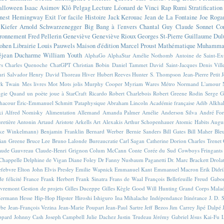
alloween
Isaac Asimov
Klô Pelgag
Lecture
Léonard de Vinci
Rap
Rumi
Stratificatio
nest Hemingway
Exit l'or facile
Histoire
Jack Kerouac
Jean de La Fontaine
Joe Roga
Kiefer
Arnold Schwarzenegger
Big Bang à l'envers
Chantal Guy
Claude Sonnet
Co
ronnement
Fred Pellerin
Geneviève
Geneviève Rioux
Georges St-Pierre
Guillaume Dul
ohen
Librairie
Louis Pauwels
Maison d'édition
Marcel Proust
Mathématique
Muhammad
éjean Ducharme
William Youth
AlphaGo
AlphaStar
Amélie Nothomb
Antoine de Saint-E
rs
Charles Quenoche
ChatGPT
Christian Bobin
Daniel Tammet
David Saint-Jacques
Denis Vil
ri Salvador
Henry David Thoreau
Hiver
Hubert Reeves
Hunter S. Thompson
Jean-Pierre Petit
k Twain
Mes livres
Mot
Mots jolis
Murphy Cooper
Myriam Wares
Métro
Normand L'amour
ogie
Quand un poète joue à StarCraft
Ricardo
Robert Charlebois
Robert Greene
Rodin
Serge G
Chacour
Éric-Emmanuel Schmitt
'Pataphysique
Abraham Lincoln
Académie française
Adib Alkha
ki
Alfred Nomisky
Alimentation
Allemand
Amanda Palmer
Amélie
Anderson Silva
André For
retière
Antonin Artaud
Aristote
Arkells
Art Alexakis
Arthur Schopenhauer
Atomic Habits
Augu
ike Winkelmann)
Benjamin Franklin
Bernard Werber
Bernie Sanders
Bill Gates
Bill Maher
Ble
ian Greene
Bruce Lee
Bruno Lalonde
Bureaucratie
Carl Sagan
Catherine Dorion
Charles Trenet
aude Gauvreau
Claude-Henri Grignon
Colum McCann
Conte
Corée du Sud
Cowboys Fringants
Chappelle
Delphine de Vigan
Diane Foley
Dr Fanny Nusbaum Paganetti
Dr. Marc Brackett
Drola
efebvre
Elton John
Elvis Presley
Emilie Wapnick
Emmanuel Kant
Emmanuel Macron
Erik Didr
e félicité
France
Frank Herbert
Frank Sinatra
Frans de Waal
François Bellefeuille
Freud
Gabo
vremont
Gestion de projets
Gilles Duceppe
Gilles Kègle
Good Will Hunting
Grand Corps Mala
ermann Hesse
Hip-Hop
Hipster
Hiroshi Ishiguro
Ina Mihalache
Indépendance
Itinérance
J. D. 
rbe
Jean-François Vezina
Jean-Marie Poupart
Jean-Paul Sartre
Jeff Bezos
Jim Carrey
Jipé Dalpé
ppard
Johnny Cash
Joseph Campbell
Julie Dachez
Justin Trudeau
Jérémy Gabriel
Jésus
Kai-Fu 