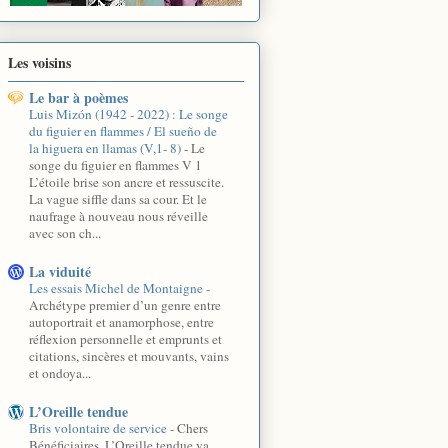
Les voisins
Le bar à poèmes
Luis Mizón (1942 - 2022) : Le songe
du figuier en flammes / El sueño de
la higuera en llamas (V,1- 8)
-
Le
songe du figuier en flammes V 1
L’étoile brise son ancre et ressuscite.
La vague siffle dans sa cour. Et le
naufrage à nouveau nous réveille
avec son ch...
La viduité
Les essais Michel de Montaigne
-
Archétype premier d’un genre entre
autoportrait et anamorphose, entre
réflexion personnelle et emprunts et
citations, sincères et mouvants, vains
et ondoya...
L’Oreille tendue
Bris volontaire de service
-
Chers
Bénéficiaires, L’Oreille tendue va