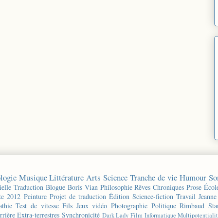
logie
Musique
Littérature
Arts
Science
Tranche de vie
Humour
So
ielle
Traduction
Blogue
Boris Vian
Philosophie
Rêves
Chroniques
Prose
Écol
te 2012
Peinture
Projet de traduction
Édition
Science-fiction
Travail
Jeanne
thie
Test de vitesse
Fils
Jeux vidéo
Photographie
Politique
Rimbaud
Sta
rrière
Extra-terrestres
Synchronicité
Dark Lady
Film
Informatique
Multipotentiali