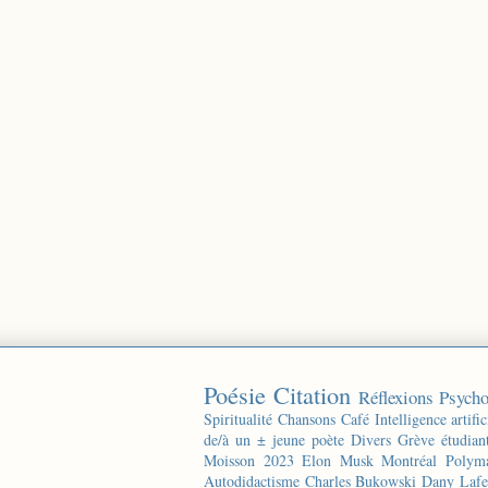
Poésie
Citation
Réflexions
Psycho
Spiritualité
Chansons
Café
Intelligence artific
de/à un ± jeune poète
Divers
Grève étudian
Moisson 2023
Elon Musk
Montréal
Polyma
Autodidactisme
Charles Bukowski
Dany Lafe