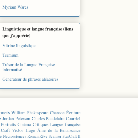
Myriam Wares
Linguistique et langue française (liens
que j'apprécie)
Vitrine linguistique
Termium
Trésor de la Langue Française
informatisé
Générateur de phrases aléatoires
nnets
William Shakespeare
Chanson
Écriture
e
Jordan Peterson
Charles Baudelaire
Courriel
Portraits
Cinéma
Critiques
Langue française
rCraft
Victor Hugo
Âme de la Renaissance
té
Neurosciences
Roman
Rêve
Scanner
StarCraft II