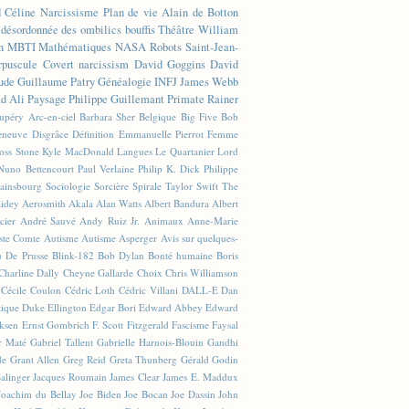
d Céline
Narcissisme
Plan de vie
Alain de Botton
n désordonnée des ombilics bouffis
Théâtre
William
n
MBTI
Mathématiques
NASA
Robots
Saint-Jean-
rpuscule
Covert narcissism
David Goggins
David
ude
Guillaume Patry
Généalogie
INFJ
James Webb
 Ali
Paysage
Philippe Guillemant
Primate
Rainer
xupéry
Arc-en-ciel
Barbara Sher
Belgique
Big Five
Bob
leneuve
Disgrâce
Définition
Emmanuelle Pierrot
Femme
Joss Stone
Kyle MacDonald
Langues
Le Quartanier
Lord
Nuno Bettencourt
Paul Verlaine
Philip K. Dick
Philippe
ainsbourg
Sociologie
Sorcière
Spirale
Taylor Swift
The
lidey
Aerosmith
Akala
Alan Watts
Albert Bandura
Albert
cier
André Sauvé
Andy Ruiz Jr.
Animaux
Anne-Marie
ste Comte
Autisme
Autisme Asperger
Avis sur quelques-
u De Prusse
Blink-182
Bob Dylan
Bonté humaine
Boris
Charline Dally
Cheyne Gallarde
Choix
Chris Williamson
Cécile Coulon
Cédric Loth
Cédric Villani
DALL-E
Dan
tique
Duke Ellington
Edgar Bori
Edward Abbey
Edward
iksen
Ernst Gombrich
F. Scott Fitzgerald
Fascisme
Faysal
r Maté
Gabriel Tallent
Gabrielle Harnois-Blouin
Gandhi
de
Grant Allen
Greg Reid
Greta Thunberg
Gérald Godin
Salinger
Jacques Roumain
James Clear
James E. Maddux
Joachim du Bellay
Joe Biden
Joe Bocan
Joe Dassin
John