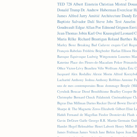
TED
728
Albert Einstein
Christian Mistral
Doua
Donald Trump
Dr. Andrew Huberman
Everclear
H
James
Alfred Jarry
Amitié
Architecture
Dandy
Er
Baptiste
Salvador Dalí
Steve Jobs
Test
Anselm 
Goudreault
Edgar Allan Poe
Edmond Grignon
Envi
Jean-Thomas Jobin
Karl Ove Knausgård
Leonard C
Maria Rilke
Richard Brautigan
Roland Barthes
R
Marley
Boxe
Breaking Bad
Cadavre exquis
Carl Roge
François Rabelais
Frédéric Beigbeder
Harlan Ellison
Hen
Baroque Équivoque
Ludwig Wittgenstein
Lunettes
Mar
Katerine
Place des Fleurs-de-Macadam
Poker
Primatol
Office
Victor-Lévy Beaulieu
Vélo
Wolfram Alpha
Éric 
Jacquard
Alex Rodallec
Alexie Morin
Alfred Korzybs
Lacharité
Anthony Joshua
Anthony Robbins
Antoine Fu
uns de mes contemporains
Beau dommage
Beeple (M
Cyrulnik
Boucar Diouf
Bouddhisme
Bradley Cooper
Br
Christophe Bernard
Chuck Palahniuk
Cinémathèque
Cl
Bigras
Dan Millman
Darius Rucker
David Bowie
David 
Sharpe & The Magnetic Zeros
Elizabeth Gilbert
Elsie L
Hafidi
Fernand de Magellan
Fiodor Dostoïevski
Flash d
Gavin DeGraw
Gaële
George R.R. Martin
Germain Guè
Hamlet
Hegel
Helenablue
Henri Laborit
Henry Miller
H
James Fridman
James Veitch
Jane Birkin
Japon
Jean Ba