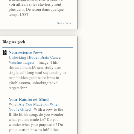
voir ailleurs si les claviers y sont
plus verts. De retour dans quelque
temps. L’OT
Tout afficher
Blogues geek
Neuroscience News
Unlocking Hidden Brain Cancer
Vaccine Targets
-
[image: This
shows a brain.]A new study uses
single-cell long-read sequencing to
map hidden genetic isoforms in
glioblastoma, unlocking novel
targets for p...
Your Rainforest Mind
What Are You Made For When
You’re Gifted
-
With a bow to the
Billie Eilish song, do you wonder
what you are made for? Do you
wonder what your purpose is? Do
you question how to fulfill that