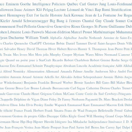
nce
Eminem
Goethe
Intelligence
Policiers
Québec
Carl Gustav Jung
Louis-Ferdinan
alloween
Isaac Asimov
Klô Pelgag
Lecture
Léonard de Vinci
Rap
Rumi
Stratificatio
nest Hemingway
Exit l'or facile
Histoire
Jack Kerouac
Jean de La Fontaine
Joe Roga
Kiefer
Arnold Schwarzenegger
Big Bang à l'envers
Chantal Guy
Claude Sonnet
Co
ronnement
Fred Pellerin
Geneviève
Geneviève Rioux
Georges St-Pierre
Guillaume Dul
ohen
Librairie
Louis Pauwels
Maison d'édition
Marcel Proust
Mathématique
Muhammad
éjean Ducharme
William Youth
AlphaGo
AlphaStar
Amélie Nothomb
Antoine de Saint-E
rs
Charles Quenoche
ChatGPT
Christian Bobin
Daniel Tammet
David Saint-Jacques
Denis Vil
ri Salvador
Henry David Thoreau
Hiver
Hubert Reeves
Hunter S. Thompson
Jean-Pierre Petit
k Twain
Mes livres
Mot
Mots jolis
Murphy Cooper
Myriam Wares
Métro
Normand L'amour
ogie
Quand un poète joue à StarCraft
Ricardo
Robert Charlebois
Robert Greene
Rodin
Serge G
Chacour
Éric-Emmanuel Schmitt
'Pataphysique
Abraham Lincoln
Académie française
Adib Alkha
ki
Alfred Nomisky
Alimentation
Allemand
Amanda Palmer
Amélie
Anderson Silva
André For
retière
Antonin Artaud
Aristote
Arkells
Art Alexakis
Arthur Schopenhauer
Atomic Habits
Augu
ike Winkelmann)
Benjamin Franklin
Bernard Werber
Bernie Sanders
Bill Gates
Bill Maher
Ble
ian Greene
Bruce Lee
Bruno Lalonde
Bureaucratie
Carl Sagan
Catherine Dorion
Charles Trenet
aude Gauvreau
Claude-Henri Grignon
Colum McCann
Conte
Corée du Sud
Cowboys Fringants
Chappelle
Delphine de Vigan
Diane Foley
Dr Fanny Nusbaum Paganetti
Dr. Marc Brackett
Drola
efebvre
Elton John
Elvis Presley
Emilie Wapnick
Emmanuel Kant
Emmanuel Macron
Erik Didr
e félicité
France
Frank Herbert
Frank Sinatra
Frans de Waal
François Bellefeuille
Freud
Gabo
vremont
Gestion de projets
Gilles Duceppe
Gilles Kègle
Good Will Hunting
Grand Corps Mala
ermann Hesse
Hip-Hop
Hipster
Hiroshi Ishiguro
Ina Mihalache
Indépendance
Itinérance
J. D. 
rbe
Jean-François Vezina
Jean-Marie Poupart
Jean-Paul Sartre
Jeff Bezos
Jim Carrey
Jipé Dalpé