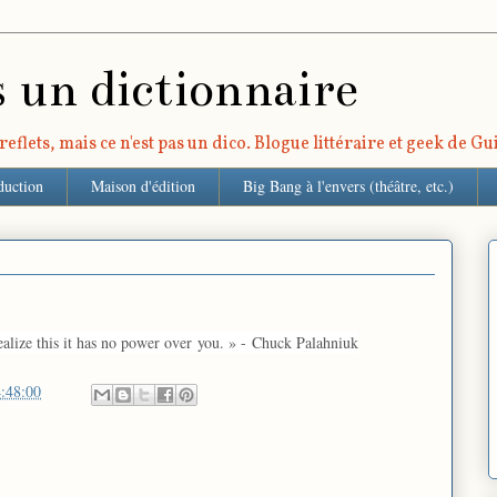
s un dictionnaire
eflets, mais ce n'est pas un dico. Blogue littéraire et geek de G
duction
Maison d'édition
Big Bang à l'envers (théâtre, etc.)
alize this it has no power over
you
. » -
Chuck Palahniuk
:48:00