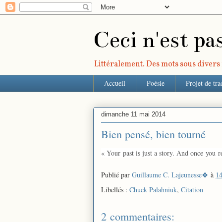
Ceci n'est pa
Littéralement. Des mots sous divers r
Accueil
Poésie
Projet de tra
dimanche 11 mai 2014
Bien pensé, bien tourné
« Your
past is just a story
. And once
you
re
Publié par
Guillaume C. Lajeunesse🍀
à
14
Libellés :
Chuck Palahniuk
,
Citation
2 commentaires: