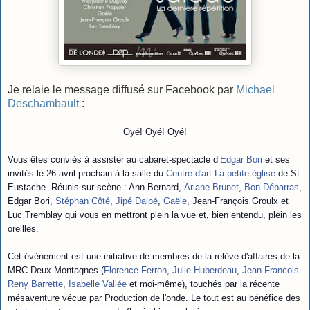
Je relaie le message diffusé sur Facebook par
Michael
Deschambault
:
Oyé! Oyé! Oyé!
Vous êtes conviés à assister au cabaret-spectacle d’
Edgar Bori
et ses
invités le 26 avril prochain à la salle du
Centre d'art La petite église
de St-
Eustache. Réunis sur scène : Ann Bernard,
Ariane Brunet
,
Bon Débarras
,
Edgar Bori,
Stéphan Côté
,
Jipé Dalpé
,
Gaële
, Jean-François Groulx et
Luc Tremblay qui vous en mettront plein la vue et, bien entendu, plein les
oreilles.
Cet événe
ment est une initiative de membres de la relève d'affaires de la
MRC Deux-Montagnes (
Florence Ferron
,
Julie Huberdeau
,
Jean-Francois
Reny Barrette
,
Isabelle Vallée
et moi-même), touchés par la récente
mésaventure vécue par Production de l'onde. Le tout est au bénéfice des