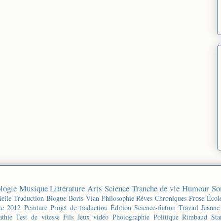
logie
Musique
Littérature
Arts
Science
Tranche de vie
Humour
So
ielle
Traduction
Blogue
Boris Vian
Philosophie
Rêves
Chroniques
Prose
Écol
te 2012
Peinture
Projet de traduction
Édition
Science-fiction
Travail
Jeanne
thie
Test de vitesse
Fils
Jeux vidéo
Photographie
Politique
Rimbaud
Sta