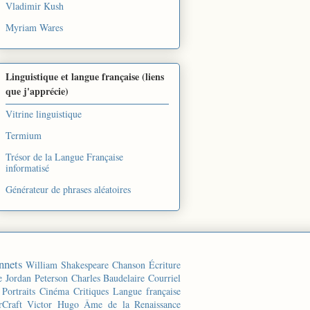
Vladimir Kush
Myriam Wares
Linguistique et langue française (liens
que j'apprécie)
Vitrine linguistique
Termium
Trésor de la Langue Française
informatisé
Générateur de phrases aléatoires
nnets
William Shakespeare
Chanson
Écriture
e
Jordan Peterson
Charles Baudelaire
Courriel
Portraits
Cinéma
Critiques
Langue française
rCraft
Victor Hugo
Âme de la Renaissance