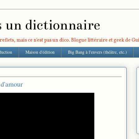
s un dictionnaire
eflets, mais ce n'est pas un dico. Blogue littéraire et geek de G
duction
Maison d'édition
Big Bang à l'envers (théâtre, etc.)
 d'amour