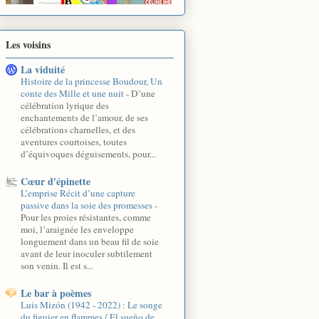
Les voisins
La viduité
Histoire de la princesse Boudour, Un
conte des Mille et une nuit
-
D’une
célébration lyrique des
enchantements de l’amour, de ses
célébrations charnelles, et des
aventures courtoises, toutes
d’équivoques déguisements, pour...
Cœur d'épinette
L’emprise Récit d’une capture
passive dans la soie des promesses
-
Pour les proies résistantes, comme
moi, l’araignée les enveloppe
longuement dans un beau fil de soie
avant de leur inoculer subtilement
son venin. Il est s...
Le bar à poèmes
Luis Mizón (1942 - 2022) : Le songe
du figuier en flammes / El sueño de