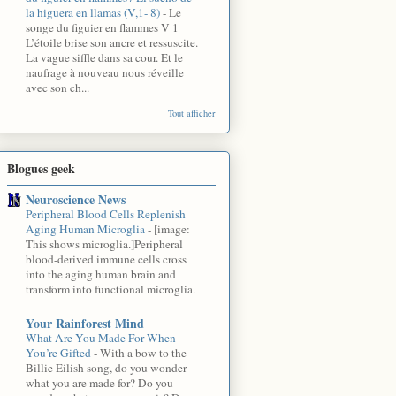
la higuera en llamas (V,1- 8)
-
Le
songe du figuier en flammes V 1
L’étoile brise son ancre et ressuscite.
La vague siffle dans sa cour. Et le
naufrage à nouveau nous réveille
avec son ch...
Tout afficher
Blogues geek
Neuroscience News
Peripheral Blood Cells Replenish
Aging Human Microglia
-
[image:
This shows microglia.]Peripheral
blood-derived immune cells cross
into the aging human brain and
transform into functional microglia.
Your Rainforest Mind
What Are You Made For When
You’re Gifted
-
With a bow to the
Billie Eilish song, do you wonder
what you are made for? Do you