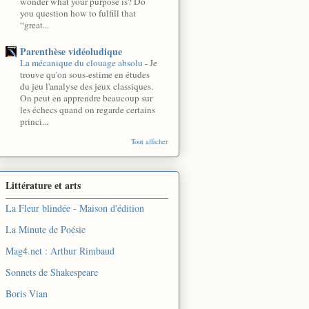
wonder what your purpose is? Do
you question how to fulfill that
“great...
Parenthèse vidéoludique
La mécanique du clouage absolu
-
Je
trouve qu'on sous-estime en études
du jeu l'analyse des jeux classiques.
On peut en apprendre beaucoup sur
les échecs quand on regarde certains
princi...
Tout afficher
Littérature et arts
La Fleur blindée - Maison d'édition
La Minute de Poésie
Mag4.net : Arthur Rimbaud
Sonnets de Shakespeare
Boris Vian