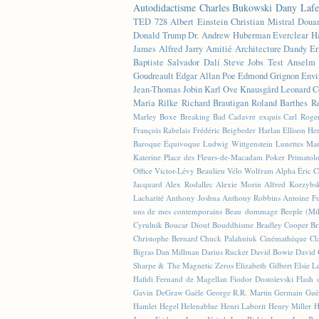
Autodidactisme
Charles Bukowski
Dany Lafe
TED
728
Albert Einstein
Christian Mistral
Doua
Donald Trump
Dr. Andrew Huberman
Everclear
H
James
Alfred Jarry
Amitié
Architecture
Dandy
Er
Baptiste
Salvador Dalí
Steve Jobs
Test
Anselm 
Goudreault
Edgar Allan Poe
Edmond Grignon
Envi
Jean-Thomas Jobin
Karl Ove Knausgård
Leonard C
Maria Rilke
Richard Brautigan
Roland Barthes
R
Marley
Boxe
Breaking Bad
Cadavre exquis
Carl Roge
François Rabelais
Frédéric Beigbeder
Harlan Ellison
Hen
Baroque Équivoque
Ludwig Wittgenstein
Lunettes
Mar
Katerine
Place des Fleurs-de-Macadam
Poker
Primatol
Office
Victor-Lévy Beaulieu
Vélo
Wolfram Alpha
Éric 
Jacquard
Alex Rodallec
Alexie Morin
Alfred Korzybs
Lacharité
Anthony Joshua
Anthony Robbins
Antoine Fu
uns de mes contemporains
Beau dommage
Beeple (M
Cyrulnik
Boucar Diouf
Bouddhisme
Bradley Cooper
Br
Christophe Bernard
Chuck Palahniuk
Cinémathèque
Cl
Bigras
Dan Millman
Darius Rucker
David Bowie
David 
Sharpe & The Magnetic Zeros
Elizabeth Gilbert
Elsie L
Hafidi
Fernand de Magellan
Fiodor Dostoïevski
Flash d
Gavin DeGraw
Gaële
George R.R. Martin
Germain Guè
Hamlet
Hegel
Helenablue
Henri Laborit
Henry Miller
H