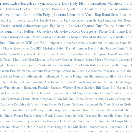
rrière
Extra-terrestres
Synchronicité
Dark Lady
Film
Informatique
Multipotentiali
nce
Eminem
Goethe
Intelligence
Policiers
Québec
Carl Gustav Jung
Louis-Ferdinan
alloween
Isaac Asimov
Klô Pelgag
Lecture
Léonard de Vinci
Rap
Rumi
Stratificatio
nest Hemingway
Exit l'or facile
Histoire
Jack Kerouac
Jean de La Fontaine
Joe Roga
Kiefer
Arnold Schwarzenegger
Big Bang à l'envers
Chantal Guy
Claude Sonnet
Co
ronnement
Fred Pellerin
Geneviève
Geneviève Rioux
Georges St-Pierre
Guillaume Dul
ohen
Librairie
Louis Pauwels
Maison d'édition
Marcel Proust
Mathématique
Muhammad
éjean Ducharme
William Youth
AlphaGo
AlphaStar
Amélie Nothomb
Antoine de Saint-E
rs
Charles Quenoche
ChatGPT
Christian Bobin
Daniel Tammet
David Saint-Jacques
Denis Vil
ri Salvador
Henry David Thoreau
Hiver
Hubert Reeves
Hunter S. Thompson
Jean-Pierre Petit
k Twain
Mes livres
Mot
Mots jolis
Murphy Cooper
Myriam Wares
Métro
Normand L'amour
ogie
Quand un poète joue à StarCraft
Ricardo
Robert Charlebois
Robert Greene
Rodin
Serge G
Chacour
Éric-Emmanuel Schmitt
'Pataphysique
Abraham Lincoln
Académie française
Adib Alkha
ki
Alfred Nomisky
Alimentation
Allemand
Amanda Palmer
Amélie
Anderson Silva
André For
retière
Antonin Artaud
Aristote
Arkells
Art Alexakis
Arthur Schopenhauer
Atomic Habits
Augu
ike Winkelmann)
Benjamin Franklin
Bernard Werber
Bernie Sanders
Bill Gates
Bill Maher
Ble
ian Greene
Bruce Lee
Bruno Lalonde
Bureaucratie
Carl Sagan
Catherine Dorion
Charles Trenet
aude Gauvreau
Claude-Henri Grignon
Colum McCann
Conte
Corée du Sud
Cowboys Fringants
Chappelle
Delphine de Vigan
Diane Foley
Dr Fanny Nusbaum Paganetti
Dr. Marc Brackett
Drola
efebvre
Elton John
Elvis Presley
Emilie Wapnick
Emmanuel Kant
Emmanuel Macron
Erik Didr
e félicité
France
Frank Herbert
Frank Sinatra
Frans de Waal
François Bellefeuille
Freud
Gabo
vremont
Gestion de projets
Gilles Duceppe
Gilles Kègle
Good Will Hunting
Grand Corps Mala
ermann Hesse
Hip-Hop
Hipster
Hiroshi Ishiguro
Ina Mihalache
Indépendance
Itinérance
J. D. 