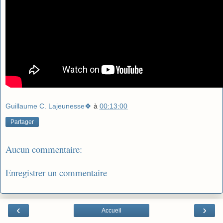
Guillaume C. Lajeunesse🍀
à
00:13:00
Partager
Aucun commentaire:
Enregistrer un commentaire
‹
›
Accueil