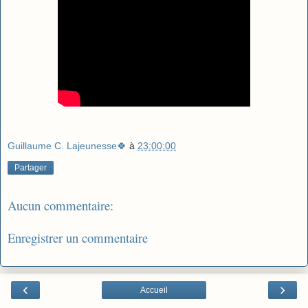
Guillaume C. Lajeunesse🍀
à
23:00:00
Partager
Aucun commentaire:
Enregistrer un commentaire
‹
›
Accueil