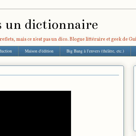
s un dictionnaire
eflets, mais ce n'est pas un dico. Blogue littéraire et geek de G
duction
Maison d'édition
Big Bang à l'envers (théâtre, etc.)