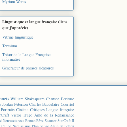
Myriam Wares
Linguistique et langue française (liens
que j'apprécie)
Vitrine linguistique
Termium
Trésor de la Langue Française
informatisé
Générateur de phrases aléatoires
nnets
William Shakespeare
Chanson
Écriture
e
Jordan Peterson
Charles Baudelaire
Courriel
Portraits
Cinéma
Critiques
Langue française
rCraft
Victor Hugo
Âme de la Renaissance
té
Neurosciences
Roman
Rêve
Scanner
StarCraft II
d Céline
Narcissisme
Plan de vie
Alain de Botton