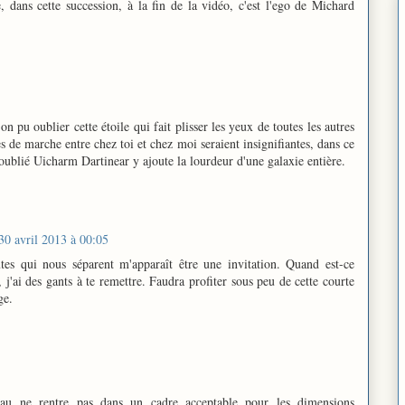
, dans cette succession, à la fin de la vidéo, c'est l'ego de Michard
 pu oublier cette étoile qui fait plisser les yeux de toutes les autres
 de marche entre chez toi et chez moi seraient insignifiantes, dans ce
 oublié Uicharm Dartinear y ajoute la lourdeur d'une galaxie entière.
30 avril 2013 à 00:05
tes qui nous séparent m'apparaît être une invitation. Quand est-ce
 j'ai des gants à te remettre. Faudra profiter sous peu de cette courte
ge.
au ne rentre pas dans un cadre acceptable pour les dimensions