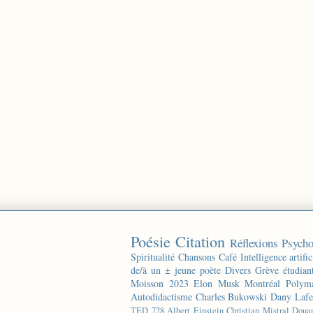
Poésie
Citation
Réflexions
Psycho
Spiritualité
Chansons
Café
Intelligence artific
de/à un ± jeune poète
Divers
Grève étudian
Moisson 2023
Elon Musk
Montréal
Polyma
Autodidactisme
Charles Bukowski
Dany Lafe
TED
728
Albert Einstein
Christian Mistral
Doua