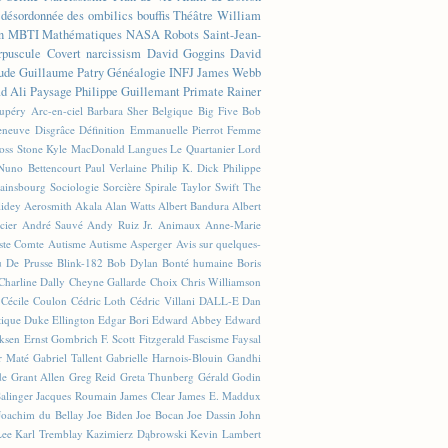
n désordonnée des ombilics bouffis
Théâtre
William
n
MBTI
Mathématiques
NASA
Robots
Saint-Jean-
rpuscule
Covert narcissism
David Goggins
David
ude
Guillaume Patry
Généalogie
INFJ
James Webb
 Ali
Paysage
Philippe Guillemant
Primate
Rainer
xupéry
Arc-en-ciel
Barbara Sher
Belgique
Big Five
Bob
leneuve
Disgrâce
Définition
Emmanuelle Pierrot
Femme
Joss Stone
Kyle MacDonald
Langues
Le Quartanier
Lord
Nuno Bettencourt
Paul Verlaine
Philip K. Dick
Philippe
ainsbourg
Sociologie
Sorcière
Spirale
Taylor Swift
The
lidey
Aerosmith
Akala
Alan Watts
Albert Bandura
Albert
cier
André Sauvé
Andy Ruiz Jr.
Animaux
Anne-Marie
ste Comte
Autisme
Autisme Asperger
Avis sur quelques-
u De Prusse
Blink-182
Bob Dylan
Bonté humaine
Boris
Charline Dally
Cheyne Gallarde
Choix
Chris Williamson
Cécile Coulon
Cédric Loth
Cédric Villani
DALL-E
Dan
tique
Duke Ellington
Edgar Bori
Edward Abbey
Edward
iksen
Ernst Gombrich
F. Scott Fitzgerald
Fascisme
Faysal
r Maté
Gabriel Tallent
Gabrielle Harnois-Blouin
Gandhi
de
Grant Allen
Greg Reid
Greta Thunberg
Gérald Godin
Salinger
Jacques Roumain
James Clear
James E. Maddux
Joachim du Bellay
Joe Biden
Joe Bocan
Joe Dassin
John
Lee
Karl Tremblay
Kazimierz Dąbrowski
Kevin Lambert