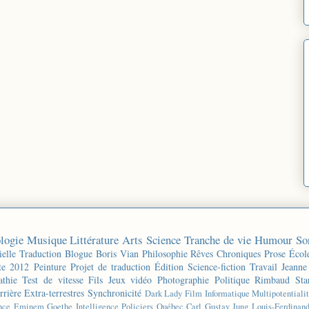
logie
Musique
Littérature
Arts
Science
Tranche de vie
Humour
So
ielle
Traduction
Blogue
Boris Vian
Philosophie
Rêves
Chroniques
Prose
Écol
te 2012
Peinture
Projet de traduction
Édition
Science-fiction
Travail
Jeanne
thie
Test de vitesse
Fils
Jeux vidéo
Photographie
Politique
Rimbaud
Sta
rrière
Extra-terrestres
Synchronicité
Dark Lady
Film
Informatique
Multipotentiali
nce
Eminem
Goethe
Intelligence
Policiers
Québec
Carl Gustav Jung
Louis-Ferdinan