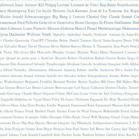
alloween
Isaac Asimov
Klô Pelgag
Lecture
Léonard de Vinci
Rap
Rumi
Stratificatio
nest Hemingway
Exit l'or facile
Histoire
Jack Kerouac
Jean de La Fontaine
Joe Roga
Kiefer
Arnold Schwarzenegger
Big Bang à l'envers
Chantal Guy
Claude Sonnet
Co
ronnement
Fred Pellerin
Geneviève
Geneviève Rioux
Georges St-Pierre
Guillaume Dul
ohen
Librairie
Louis Pauwels
Maison d'édition
Marcel Proust
Mathématique
Muhammad
éjean Ducharme
William Youth
AlphaGo
AlphaStar
Amélie Nothomb
Antoine de Saint-E
rs
Charles Quenoche
ChatGPT
Christian Bobin
Daniel Tammet
David Saint-Jacques
Denis Vil
ri Salvador
Henry David Thoreau
Hiver
Hubert Reeves
Hunter S. Thompson
Jean-Pierre Petit
k Twain
Mes livres
Mot
Mots jolis
Murphy Cooper
Myriam Wares
Métro
Normand L'amour
ogie
Quand un poète joue à StarCraft
Ricardo
Robert Charlebois
Robert Greene
Rodin
Serge G
Chacour
Éric-Emmanuel Schmitt
'Pataphysique
Abraham Lincoln
Académie française
Adib Alkha
ki
Alfred Nomisky
Alimentation
Allemand
Amanda Palmer
Amélie
Anderson Silva
André For
retière
Antonin Artaud
Aristote
Arkells
Art Alexakis
Arthur Schopenhauer
Atomic Habits
Augu
ike Winkelmann)
Benjamin Franklin
Bernard Werber
Bernie Sanders
Bill Gates
Bill Maher
Ble
ian Greene
Bruce Lee
Bruno Lalonde
Bureaucratie
Carl Sagan
Catherine Dorion
Charles Trenet
aude Gauvreau
Claude-Henri Grignon
Colum McCann
Conte
Corée du Sud
Cowboys Fringants
Chappelle
Delphine de Vigan
Diane Foley
Dr Fanny Nusbaum Paganetti
Dr. Marc Brackett
Drola
efebvre
Elton John
Elvis Presley
Emilie Wapnick
Emmanuel Kant
Emmanuel Macron
Erik Didr
e félicité
France
Frank Herbert
Frank Sinatra
Frans de Waal
François Bellefeuille
Freud
Gabo
vremont
Gestion de projets
Gilles Duceppe
Gilles Kègle
Good Will Hunting
Grand Corps Mala
ermann Hesse
Hip-Hop
Hipster
Hiroshi Ishiguro
Ina Mihalache
Indépendance
Itinérance
J. D. 
rbe
Jean-François Vezina
Jean-Marie Poupart
Jean-Paul Sartre
Jeff Bezos
Jim Carrey
Jipé Dalpé
ppard
Johnny Cash
Joseph Campbell
Julie Dachez
Justin Trudeau
Jérémy Gabriel
Jésus
Kai-Fu 