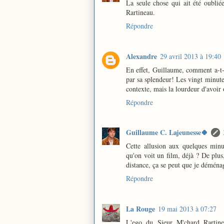
La seule chose qui ait été oubliée
Rartineau.
Répondre
Alexandre
29 avril 2013 à 19:40
En effet, Guillaume, comment a-t-on
par sa splendeur! Les vingt minutes
contexte, mais la lourdeur d'avoir
Répondre
Guillaume C. Lajeunesse🍀
Cette allusion aux quelques minu
qu'on voit un film, déjà ? De plus,
distance, ça se peut que je déména
Répondre
La Rouge
19 mai 2013 à 07:27
L'ego du Sieur M'chard Rartine