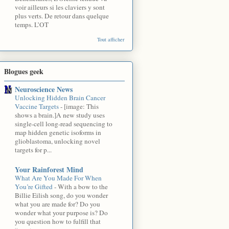
voir ailleurs si les claviers y sont
plus verts. De retour dans quelque
temps. L’OT
Tout afficher
Blogues geek
Neuroscience News
Unlocking Hidden Brain Cancer
Vaccine Targets
-
[image: This
shows a brain.]A new study uses
single-cell long-read sequencing to
map hidden genetic isoforms in
glioblastoma, unlocking novel
targets for p...
Your Rainforest Mind
What Are You Made For When
You’re Gifted
-
With a bow to the
Billie Eilish song, do you wonder
what you are made for? Do you
wonder what your purpose is? Do
you question how to fulfill that