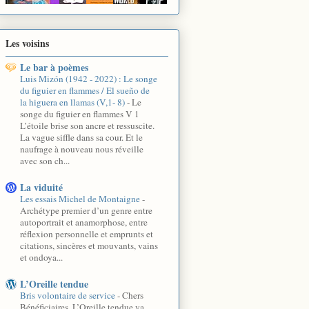
Les voisins
Le bar à poèmes
Luis Mizón (1942 - 2022) : Le songe
du figuier en flammes / El sueño de
la higuera en llamas (V,1- 8)
-
Le
songe du figuier en flammes V 1
L’étoile brise son ancre et ressuscite.
La vague siffle dans sa cour. Et le
naufrage à nouveau nous réveille
avec son ch...
La viduité
Les essais Michel de Montaigne
-
Archétype premier d’un genre entre
autoportrait et anamorphose, entre
réflexion personnelle et emprunts et
citations, sincères et mouvants, vains
et ondoya...
L’Oreille tendue
Bris volontaire de service
-
Chers
Bénéficiaires, L’Oreille tendue va