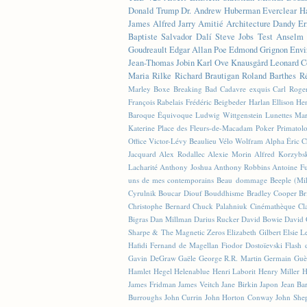
Donald Trump
Dr. Andrew Huberman
Everclear
H
James
Alfred Jarry
Amitié
Architecture
Dandy
Er
Baptiste
Salvador Dalí
Steve Jobs
Test
Anselm 
Goudreault
Edgar Allan Poe
Edmond Grignon
Envi
Jean-Thomas Jobin
Karl Ove Knausgård
Leonard C
Maria Rilke
Richard Brautigan
Roland Barthes
R
Marley
Boxe
Breaking Bad
Cadavre exquis
Carl Roge
François Rabelais
Frédéric Beigbeder
Harlan Ellison
Hen
Baroque Équivoque
Ludwig Wittgenstein
Lunettes
Mar
Katerine
Place des Fleurs-de-Macadam
Poker
Primatol
Office
Victor-Lévy Beaulieu
Vélo
Wolfram Alpha
Éric 
Jacquard
Alex Rodallec
Alexie Morin
Alfred Korzybs
Lacharité
Anthony Joshua
Anthony Robbins
Antoine Fu
uns de mes contemporains
Beau dommage
Beeple (M
Cyrulnik
Boucar Diouf
Bouddhisme
Bradley Cooper
Br
Christophe Bernard
Chuck Palahniuk
Cinémathèque
Cl
Bigras
Dan Millman
Darius Rucker
David Bowie
David 
Sharpe & The Magnetic Zeros
Elizabeth Gilbert
Elsie L
Hafidi
Fernand de Magellan
Fiodor Dostoïevski
Flash d
Gavin DeGraw
Gaële
George R.R. Martin
Germain Guè
Hamlet
Hegel
Helenablue
Henri Laborit
Henry Miller
H
James Fridman
James Veitch
Jane Birkin
Japon
Jean Ba
Burroughs
John Currin
John Horton Conway
John She